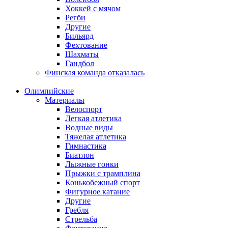
Хоккей с мячом
Регби
Другие
Бильярд
Фехтование
Шахматы
Гандбол
Финская команда отказалась
Олимпийские
Материалы
Велоспорт
Легкая атлетика
Водные виды
Тяжелая атлетика
Гимнастика
Биатлон
Лыжные гонки
Прыжки с трамплина
Конькобежный спорт
Фигурное катание
Другие
Гребля
Стрельба