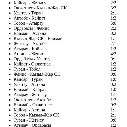
Кайсар - Жетысу
2:2
Окжетпес - Кызыл-Жар СК
3:2
Улытау - Туран
2:1
Актобе - Кайрат
1:2
Тобол - Атырау
5:0
Ордабасы - Женис
2:2
Елимай - Астана
0:2
Кызыл-Жар СК - Елимай
1:1
Жетысу - Актобе
2:1
Атырау - Кайсар
1:2
Астана - Женис
4:2
Ордабасы - Улытау
0:1
Кайрат - Окжетпес
1:2
Туран - Тобол
1:2
Женис - Кызыл-Жар СК
0:0
Кайсар - Туран
1:0
Улытау - Астана
0:2
Елимай - Кайрат
1:0
Атырау - Жетысу
1:1
Окжетпес - Актобе
1:3
Елимай - Окжетпес
0:2
Кайсар - Астана
1:1
Тобол - Кызыл-Жар СК
2:1
Туран - Жетысу
0:0
Атырау - Ордабасы
1:2