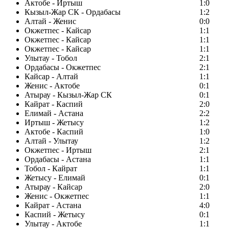
Актобе - Иртыш
1:0
Кызыл-Жар СК - Ордабасы
1:2
Алтай - Женис
0:0
Окжетпес - Кайсар
1:1
Окжетпес - Кайсар
1:1
Окжетпес - Кайсар
1:1
Улытау - Тобол
2:1
Ордабасы - Окжетпес
2:1
Кайсар - Алтай
1:1
Женис - Актобе
0:1
Атырау - Кызыл-Жар СК
0:1
Кайрат - Каспий
2:0
Елимай - Астана
2:2
Иртыш - Жетысу
1:2
Актобе - Каспий
1:0
Алтай - Улытау
1:2
Окжетпес - Иртыш
2:1
Ордабасы - Астана
1:1
Тобол - Кайрат
1:1
Жетысу - Елимай
0:1
Атырау - Кайсар
2:0
Женис - Окжетпес
1:1
Кайрат - Астана
4:0
Каспий - Жетысу
0:1
Улытау - Актобе
1:1