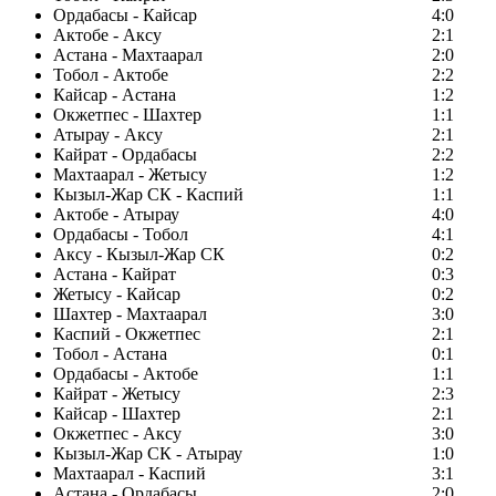
Ордабасы - Кайсар
4:0
Актобе - Аксу
2:1
Астана - Махтаарал
2:0
Тобол - Актобе
2:2
Кайсар - Астана
1:2
Окжетпес - Шахтер
1:1
Атырау - Аксу
2:1
Кайрат - Ордабасы
2:2
Махтаарал - Жетысу
1:2
Кызыл-Жар СК - Каспий
1:1
Актобе - Атырау
4:0
Ордабасы - Тобол
4:1
Аксу - Кызыл-Жар СК
0:2
Астана - Кайрат
0:3
Жетысу - Кайсар
0:2
Шахтер - Махтаарал
3:0
Каспий - Окжетпес
2:1
Тобол - Астана
0:1
Ордабасы - Актобе
1:1
Кайрат - Жетысу
2:3
Кайсар - Шахтер
2:1
Окжетпес - Аксу
3:0
Кызыл-Жар СК - Атырау
1:0
Махтаарал - Каспий
3:1
Астана - Ордабасы
2:0