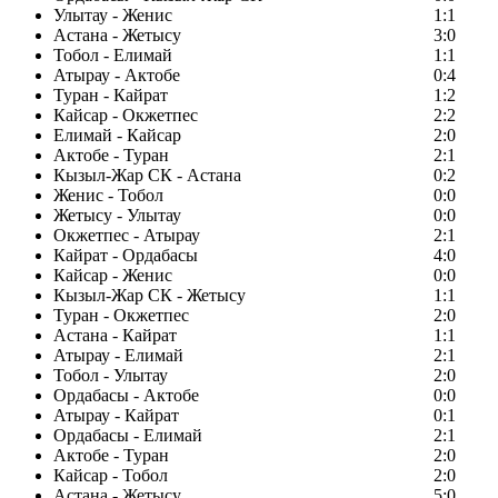
Улытау - Женис
1:1
Астана - Жетысу
3:0
Тобол - Елимай
1:1
Атырау - Актобе
0:4
Туран - Кайрат
1:2
Кайсар - Окжетпес
2:2
Елимай - Кайсар
2:0
Актобе - Туран
2:1
Кызыл-Жар СК - Астана
0:2
Женис - Тобол
0:0
Жетысу - Улытау
0:0
Окжетпес - Атырау
2:1
Кайрат - Ордабасы
4:0
Кайсар - Женис
0:0
Кызыл-Жар СК - Жетысу
1:1
Туран - Окжетпес
2:0
Астана - Кайрат
1:1
Атырау - Елимай
2:1
Тобол - Улытау
2:0
Ордабасы - Актобе
0:0
Атырау - Кайрат
0:1
Ордабасы - Елимай
2:1
Актобе - Туран
2:0
Кайсар - Тобол
2:0
Астана - Жетысу
5:0