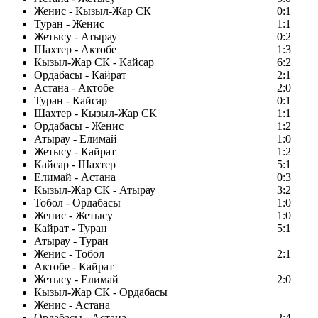
Женис - Кызыл-Жар СК
0:1
Туран - Женис
1:1
Жетысу - Атырау
0:2
Шахтер - Актобе
1:3
Кызыл-Жар СК - Кайсар
6:2
Ордабасы - Кайрат
2:1
Астана - Актобе
2:0
Туран - Кайсар
0:1
Шахтер - Кызыл-Жар СК
1:1
Ордабасы - Женис
1:2
Атырау - Елимай
1:0
Жетысу - Кайрат
1:2
Кайсар - Шахтер
5:1
Елимай - Астана
0:3
Кызыл-Жар СК - Атырау
3:2
Тобол - Ордабасы
1:0
Женис - Жетысу
1:0
Кайрат - Туран
5:1
Атырау - Туран
Женис - Тобол
2:1
Актобе - Кайрат
Жетысу - Елимай
2:0
Кызыл-Жар СК - Ордабасы
Женис - Астана
Ордабасы - Астана
2:4