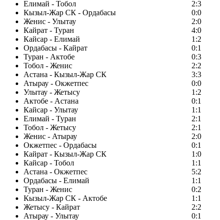
Елимай - Тобол
2:3
Кызыл-Жар СК - Ордабасы
0:0
Женис - Улытау
2:0
Кайрат - Туран
4:0
Кайсар - Елимай
1:2
Ордабасы - Кайрат
0:1
Туран - Актобе
0:3
Тобол - Женис
2:2
Астана - Кызыл-Жар СК
3:3
Атырау - Окжетпес
0:0
Улытау - Жетысу
1:2
Актобе - Астана
0:1
Кайсар - Улытау
1:1
Елимай - Туран
2:1
Тобол - Жетысу
2:1
Женис - Атырау
2:0
Окжетпес - Ордабасы
0:1
Кайрат - Кызыл-Жар СК
1:0
Кайсар - Тобол
1:1
Астана - Окжетпес
5:2
Ордабасы - Елимай
1:1
Туран - Женис
0:2
Кызыл-Жар СК - Актобе
1:1
Жетысу - Кайрат
2:2
Атырау - Улытау
0:1