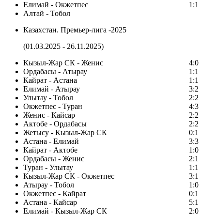
Елимай - Окжетпес
1:1
Алтай - Тобол
Казахстан. Премьер-лига -2025
(01.03.2025 - 26.11.2025)
Кызыл-Жар СК - Женис
4:0
Ордабасы - Атырау
1:1
Кайрат - Астана
1:1
Елимай - Атырау
3:2
Улытау - Тобол
2:2
Окжетпес - Туран
4:3
Женис - Кайсар
2:2
Актобе - Ордабасы
2:2
Жетысу - Кызыл-Жар СК
0:1
Астана - Елимай
3:3
Кайрат - Актобе
1:0
Ордабасы - Женис
2:1
Туран - Улытау
1:1
Кызыл-Жар СК - Окжетпес
3:1
Атырау - Тобол
1:0
Окжетпес - Кайрат
0:1
Астана - Кайсар
5:1
Елимай - Кызыл-Жар СК
2:0