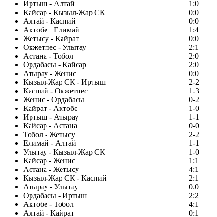
Иртыш - Алтай
1:0
Кайсар - Кызыл-Жар СК
0:0
Алтай - Каспий
0:0
Актобе - Елимай
1:4
Жетысу - Кайрат
0:0
Окжетпес - Улытау
2:1
Астана - Тобол
2:0
Ордабасы - Кайсар
2:0
Атырау - Женис
0:0
Кызыл-Жар СК - Иртыш
2-2
Каспий - Окжетпес
1-3
Женис - Ордабасы
0-2
Кайрат - Актобе
1-0
Иртыш - Атырау
1-1
Кайсар - Астана
0-0
Тобол - Жетысу
2-2
Елимай - Алтай
1-1
Улытау - Кызыл-Жар СК
1-0
Кайсар - Женис
1:1
Астана - Жетысу
4:1
Кызыл-Жар СК - Каспий
2:1
Атырау - Улытау
0:0
Ордабасы - Иртыш
2:2
Актобе - Тобол
4:1
Алтай - Кайрат
0:1