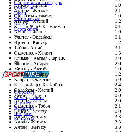
Спортивный календарь
Кайсар - Иртыш
0:0
Футболисты
Актобе - Жетысу
2:1
Блоги
Ордабасы - Улытау
1:0
Фотогалерея
Атырау - Каспий
1:2
Видео
Кызыл-Жар СК - Елимай
0:1
Карта сайта
Астана - Женис
1:0
Улытау - Ордабасы
0:1
Иртыш - Кайсар
1:2
Тобол - Алтай
3:1
Есть идея?
Окжетпес - Кайрат
1:3
Сообщить о мероприятии
Елимай - Кызыл-Жар СК
2:0
Каспий - Атырау
Перейти на старый сайт
2:0
Жетысу - Актобе
1:0
Елимай - Атырау
1:2
Кайрат - Окжетпес
5:0
Кызыл-Жар СК - Кайрат
2:4
Ордабасы - Каспий
2:0
О проекте
Женис - Иртыш
0:0
Команда сайта
Актобе - Астана
2:0
Партнеры
Окжетпес - Тобол
2:1
Вакансии
Кайсар - Улытау
0:0
Вопросы
Алтай - Жетысу
3:3
Контакты
Алтай - Жетысу
3:3
Алтай - Жетысу
3:3