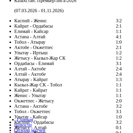
Казахстан. Премьер-лига-2026
(07.03.2026 - 01.11.2026)
Каспий - Женис
3:2
Кайрат - Ордабасы
2:1
Елимай - Кайсар
1:1
Астана - Алтай
4:1
Тобол - Атырау
1:0
Актобе - Окжетпес
2:1
Улытау - Иртыш
1:2
Жетысу - Кызыл-Жар СК
1:2
Ордабасы - Елимай
3:1
Алтай - Актобе
2:4
Алтай - Актобе
2:4
Атырау - Кайрат
1:3
Кызыл-Жар СК - Тобол
1:1
Кайрат - Кайрат
1:1
Женис - Улытау
1:1
Окжетпес - Жетысу
2:0
Астана - Актобе
3:2
Тобол - Окжетпес
3:1
Улытау - Кайсар
1:0
Главная
Каспий - Ордабасы
3:2
Новости
Жетысу - Алтай
0:1
Обзоры матчей
Иртыш - Женис
0:1