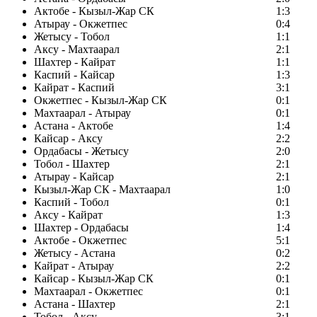
Актобе - Кызыл-Жар СК
1:3
Атырау - Окжетпес
0:4
Жетысу - Тобол
1:1
Аксу - Махтаарал
2:1
Шахтер - Кайрат
1:1
Каспий - Кайсар
1:3
Кайрат - Каспий
3:1
Окжетпес - Кызыл-Жар СК
0:1
Махтаарал - Атырау
0:1
Астана - Актобе
1:4
Кайсар - Аксу
2:2
Ордабасы - Жетысу
2:0
Тобол - Шахтер
2:1
Атырау - Кайсар
2:1
Кызыл-Жар СК - Махтаарал
1:0
Каспий - Тобол
0:1
Аксу - Кайрат
1:3
Шахтер - Ордабасы
1:4
Актобе - Окжетпес
5:1
Жетысу - Астана
0:2
Кайрат - Атырау
2:2
Кайсар - Кызыл-Жар СК
0:1
Махтаарал - Окжетпес
0:1
Астана - Шахтер
2:1
Тобол - Аксу
3:1