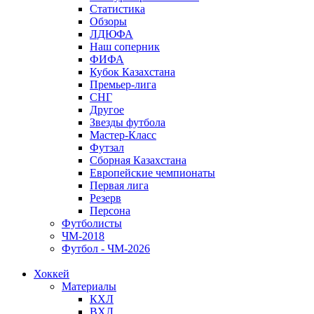
Статистика
Обзоры
ЛДЮФА
Наш соперник
ФИФА
Кубок Казахстана
Премьер-лига
СНГ
Другое
Звезды футбола
Мастер-Класс
Футзал
Сборная Казахстана
Европейские чемпионаты
Первая лига
Резерв
Персона
Футболисты
ЧМ-2018
Футбол - ЧМ-2026
Хоккей
Материалы
КХЛ
ВХЛ