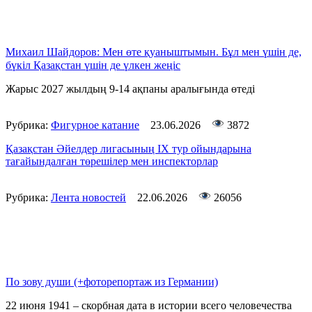
Михаил Шайдоров: Мен өте қуаныштымын. Бұл мен үшін де,
бүкіл Қазақстан үшін де үлкен жеңіс
Жарыс 2027 жылдың 9-14 ақпаны аралығында өтеді
Рубрика:
Фигурное катание
23.06.2026
3872
Қазақстан Әйелдер лигасының IХ тур ойындарына
тағайындалған төрешілер мен инспекторлар
Рубрика:
Лента новостей
22.06.2026
26056
По зову души (+фоторепортаж из Германии)
22 июня 1941 – скорбная дата в истории всего человечества