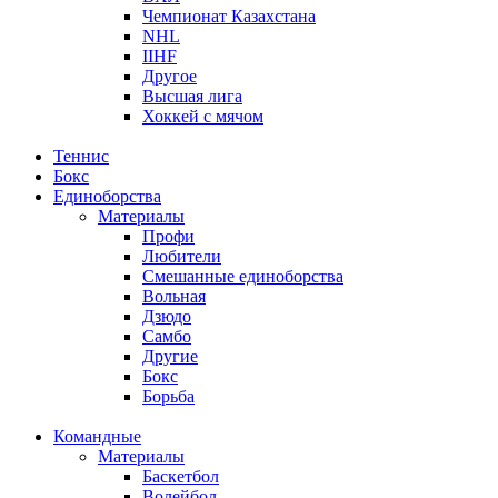
Чемпионат Казахстана
NHL
IIHF
Другое
Высшая лига
Хоккей с мячом
Теннис
Бокс
Единоборства
Материалы
Профи
Любители
Смешанные единоборства
Вольная
Дзюдо
Самбо
Другие
Бокс
Борьба
Командные
Материалы
Баскетбол
Волейбол