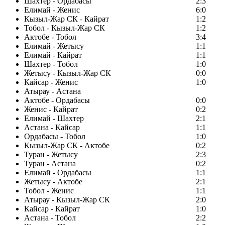
Шахтер - Ордабасы
2:3
Елимай - Женис
6:0
Кызыл-Жар СК - Кайрат
1:2
Тобол - Кызыл-Жар СК
1:2
Актобе - Тобол
3:4
Елимай - Жетысу
1:1
Елимай - Кайрат
1:1
Шахтер - Тобол
1:0
Жетысу - Кызыл-Жар СК
0:0
Кайсар - Женис
1:0
Атырау - Астана
Актобе - Ордабасы
0:0
Женис - Кайрат
0:2
Елимай - Шахтер
2:1
Астана - Кайсар
1:1
Ордабасы - Тобол
1:0
Кызыл-Жар СК - Актобе
0:2
Туран - Жетысу
2:3
Туран - Астана
0:2
Елимай - Ордабасы
1:1
Жетысу - Актобе
2:1
Тобол - Женис
1:1
Атырау - Кызыл-Жар СК
2:0
Кайсар - Кайрат
1:0
Астана - Тобол
2:2