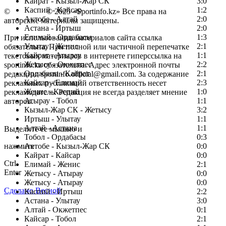
Кайрат - Кызыл-Жар СК
3:0
Каспий - Кайсар
1:2
©
Copyright
© 2025 «Sportinfo.kz» Все права на
Актобе - Алтай
2:0
авторские материалы защищены.
Астана - Иртыш
2:0
Елимай - Ордабасы
1:3
При использовании материалов сайта ссылка
Улытау - Женис
2:1
обязательна. При полной или частичной перепечатке
Кайрат - Атырау
1:1
текстовых материалов в интернете гиперссылка на
Жетысу - Окжетпес
2:2
sportinfo.kz обязательна. Адрес электронной почты
Ордабасы - Кайрат
2:1
редакции: sportinfo.official@gmail.com. За содержание
Кайсар - Елимай
2:3
рекламных публикаций ответственность несет
Женис - Каспий
1:0
рекламодатель. Редакция не всегда разделяет мнение
Атырау - Тобол
1:1
авторов.
Кызыл-Жар СК - Жетысу
3:2
Заметили ошибку в тексте?
Иртыш - Улытау
1:1
Алтай - Астана
1:1
Выделите ее мышью и
Тобол - Ордабасы
0:3
нажмите
Актобе - Кызыл-Жар СК
0:0
Кайрат - Кайсар
0:0
Ctrl
Елимай - Женис
2:1
Enter
Жетысу - Атырау
0:0
Жетысу - Атырау
0:0
Сделано Весной
Каспий - Иртыш
2:2
Астана - Улытау
3:0
Алтай - Окжетпес
0:1
Кайсар - Тобол
2:1