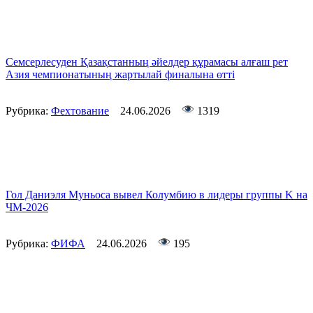
Семсерлесуден Қазақстанның әйелдер құрамасы алғаш рет
Азия чемпионатының жартылай финалына өтті
Рубрика:
Фехтование
24.06.2026
1319
Гол Даниэля Муньоса вывел Колумбию в лидеры группы K на
ЧМ-2026
Рубрика:
ФИФА
24.06.2026
195