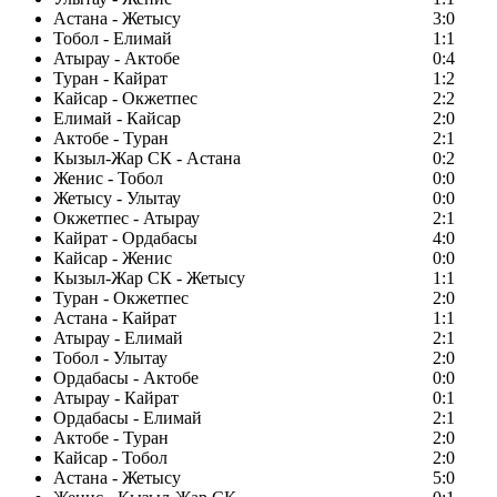
Астана - Жетысу
3:0
Тобол - Елимай
1:1
Атырау - Актобе
0:4
Туран - Кайрат
1:2
Кайсар - Окжетпес
2:2
Елимай - Кайсар
2:0
Актобе - Туран
2:1
Кызыл-Жар СК - Астана
0:2
Женис - Тобол
0:0
Жетысу - Улытау
0:0
Окжетпес - Атырау
2:1
Кайрат - Ордабасы
4:0
Кайсар - Женис
0:0
Кызыл-Жар СК - Жетысу
1:1
Туран - Окжетпес
2:0
Астана - Кайрат
1:1
Атырау - Елимай
2:1
Тобол - Улытау
2:0
Ордабасы - Актобе
0:0
Атырау - Кайрат
0:1
Ордабасы - Елимай
2:1
Актобе - Туран
2:0
Кайсар - Тобол
2:0
Астана - Жетысу
5:0