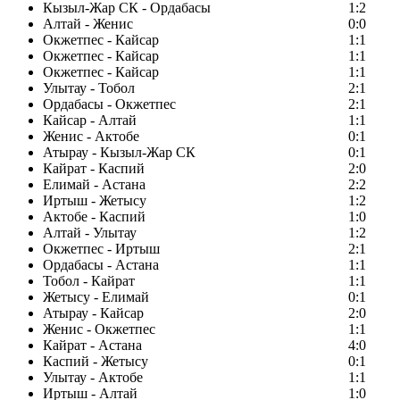
Кызыл-Жар СК - Ордабасы
1:2
Алтай - Женис
0:0
Окжетпес - Кайсар
1:1
Окжетпес - Кайсар
1:1
Окжетпес - Кайсар
1:1
Улытау - Тобол
2:1
Ордабасы - Окжетпес
2:1
Кайсар - Алтай
1:1
Женис - Актобе
0:1
Атырау - Кызыл-Жар СК
0:1
Кайрат - Каспий
2:0
Елимай - Астана
2:2
Иртыш - Жетысу
1:2
Актобе - Каспий
1:0
Алтай - Улытау
1:2
Окжетпес - Иртыш
2:1
Ордабасы - Астана
1:1
Тобол - Кайрат
1:1
Жетысу - Елимай
0:1
Атырау - Кайсар
2:0
Женис - Окжетпес
1:1
Кайрат - Астана
4:0
Каспий - Жетысу
0:1
Улытау - Актобе
1:1
Иртыш - Алтай
1:0