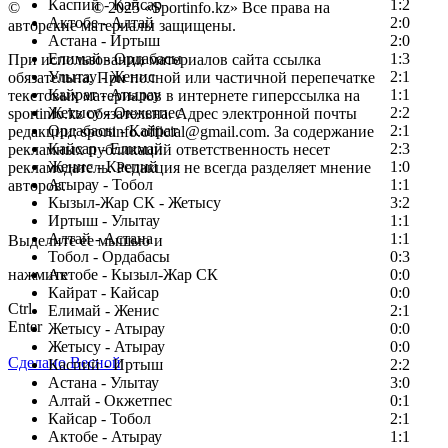
Каспий - Кайсар
1:2
©
Copyright
© 2025 «Sportinfo.kz» Все права на
Актобе - Алтай
2:0
авторские материалы защищены.
Астана - Иртыш
2:0
Елимай - Ордабасы
1:3
При использовании материалов сайта ссылка
Улытау - Женис
2:1
обязательна. При полной или частичной перепечатке
Кайрат - Атырау
1:1
текстовых материалов в интернете гиперссылка на
Жетысу - Окжетпес
2:2
sportinfo.kz обязательна. Адрес электронной почты
Ордабасы - Кайрат
2:1
редакции: sportinfo.official@gmail.com. За содержание
Кайсар - Елимай
2:3
рекламных публикаций ответственность несет
Женис - Каспий
1:0
рекламодатель. Редакция не всегда разделяет мнение
Атырау - Тобол
1:1
авторов.
Кызыл-Жар СК - Жетысу
3:2
Заметили ошибку в тексте?
Иртыш - Улытау
1:1
Алтай - Астана
1:1
Выделите ее мышью и
Тобол - Ордабасы
0:3
нажмите
Актобе - Кызыл-Жар СК
0:0
Кайрат - Кайсар
0:0
Ctrl
Елимай - Женис
2:1
Enter
Жетысу - Атырау
0:0
Жетысу - Атырау
0:0
Сделано Весной
Каспий - Иртыш
2:2
Астана - Улытау
3:0
Алтай - Окжетпес
0:1
Кайсар - Тобол
2:1
Актобе - Атырау
1:1