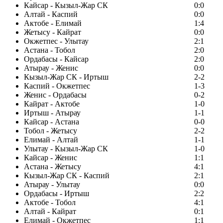
Кайсар - Кызыл-Жар СК
0:0
Алтай - Каспий
0:0
Актобе - Елимай
1:4
Жетысу - Кайрат
0:0
Окжетпес - Улытау
2:1
Астана - Тобол
2:0
Ордабасы - Кайсар
2:0
Атырау - Женис
0:0
Кызыл-Жар СК - Иртыш
2-2
Каспий - Окжетпес
1-3
Женис - Ордабасы
0-2
Кайрат - Актобе
1-0
Иртыш - Атырау
1-1
Кайсар - Астана
0-0
Тобол - Жетысу
2-2
Елимай - Алтай
1-1
Улытау - Кызыл-Жар СК
1-0
Кайсар - Женис
1:1
Астана - Жетысу
4:1
Кызыл-Жар СК - Каспий
2:1
Атырау - Улытау
0:0
Ордабасы - Иртыш
2:2
Актобе - Тобол
4:1
Алтай - Кайрат
0:1
Елимай - Окжетпес
1:1