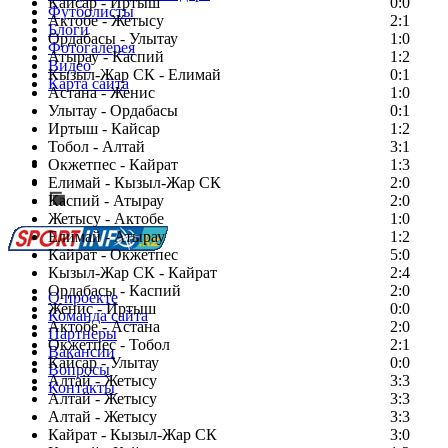
Кайсар - Иртыш
0:0
Футболисты
Актобе - Жетысу
2:1
Блоги
Ордабасы - Улытау
1:0
Фотогалерея
Атырау - Каспий
1:2
Видео
Кызыл-Жар СК - Елимай
0:1
Карта сайта
Астана - Женис
1:0
Улытау - Ордабасы
0:1
Иртыш - Кайсар
1:2
Тобол - Алтай
3:1
Есть идея?
Окжетпес - Кайрат
1:3
Сообщить о мероприятии
Елимай - Кызыл-Жар СК
2:0
Каспий - Атырау
Перейти на старый сайт
2:0
Жетысу - Актобе
1:0
Елимай - Атырау
1:2
Кайрат - Окжетпес
5:0
Кызыл-Жар СК - Кайрат
2:4
Ордабасы - Каспий
2:0
О проекте
Женис - Иртыш
0:0
Команда сайта
Актобе - Астана
2:0
Партнеры
Окжетпес - Тобол
2:1
Вакансии
Кайсар - Улытау
0:0
Вопросы
Алтай - Жетысу
3:3
Контакты
Алтай - Жетысу
3:3
Алтай - Жетысу
3:3
Кайрат - Кызыл-Жар СК
3:0