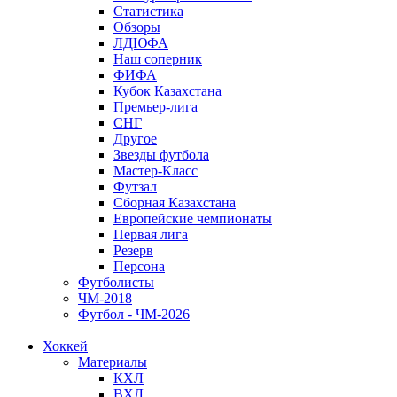
Статистика
Обзоры
ЛДЮФА
Наш соперник
ФИФА
Кубок Казахстана
Премьер-лига
СНГ
Другое
Звезды футбола
Мастер-Класс
Футзал
Сборная Казахстана
Европейские чемпионаты
Первая лига
Резерв
Персона
Футболисты
ЧМ-2018
Футбол - ЧМ-2026
Хоккей
Материалы
КХЛ
ВХЛ