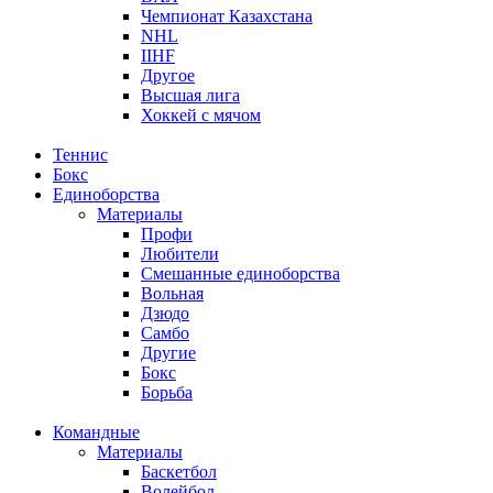
Чемпионат Казахстана
NHL
IIHF
Другое
Высшая лига
Хоккей с мячом
Теннис
Бокс
Единоборства
Материалы
Профи
Любители
Смешанные единоборства
Вольная
Дзюдо
Самбо
Другие
Бокс
Борьба
Командные
Материалы
Баскетбол
Волейбол