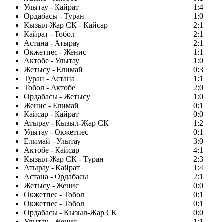
Улытау - Кайрат
1:4
Ордабасы - Туран
1:0
Кызыл-Жар СК - Кайсар
2:1
Кайрат - Тобол
2:1
Астана - Атырау
2:1
Окжетпес - Женис
1:1
Актобе - Улытау
1:0
Жетысу - Елимай
0:3
Туран - Астана
1:1
Тобол - Актобе
2:0
Ордабасы - Жетысу
1:0
Женис - Елимай
0:1
Кайсар - Кайрат
0:0
Атырау - Кызыл-Жар СК
1:2
Улытау - Окжетпес
0:1
Елимай - Улытау
3:0
Актобе - Кайсар
4:1
Кызыл-Жар СК - Туран
2:3
Атырау - Кайрат
1:4
Астана - Ордабасы
2:1
Жетысу - Женис
0:0
Окжетпес - Тобол
0:1
Окжетпес - Тобол
0:1
Ордабасы - Кызыл-Жар СК
0:0
Улытау - Женис
1:1