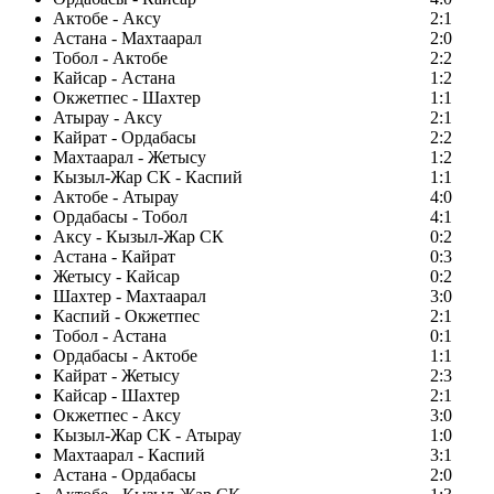
Актобе - Аксу
2:1
Астана - Махтаарал
2:0
Тобол - Актобе
2:2
Кайсар - Астана
1:2
Окжетпес - Шахтер
1:1
Атырау - Аксу
2:1
Кайрат - Ордабасы
2:2
Махтаарал - Жетысу
1:2
Кызыл-Жар СК - Каспий
1:1
Актобе - Атырау
4:0
Ордабасы - Тобол
4:1
Аксу - Кызыл-Жар СК
0:2
Астана - Кайрат
0:3
Жетысу - Кайсар
0:2
Шахтер - Махтаарал
3:0
Каспий - Окжетпес
2:1
Тобол - Астана
0:1
Ордабасы - Актобе
1:1
Кайрат - Жетысу
2:3
Кайсар - Шахтер
2:1
Окжетпес - Аксу
3:0
Кызыл-Жар СК - Атырау
1:0
Махтаарал - Каспий
3:1
Астана - Ордабасы
2:0