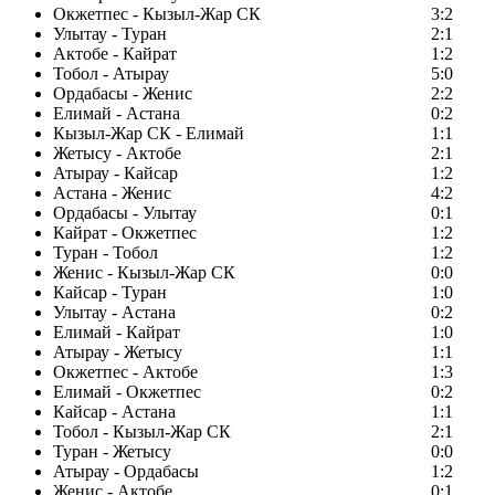
Окжетпес - Кызыл-Жар СК
3:2
Улытау - Туран
2:1
Актобе - Кайрат
1:2
Тобол - Атырау
5:0
Ордабасы - Женис
2:2
Елимай - Астана
0:2
Кызыл-Жар СК - Елимай
1:1
Жетысу - Актобе
2:1
Атырау - Кайсар
1:2
Астана - Женис
4:2
Ордабасы - Улытау
0:1
Кайрат - Окжетпес
1:2
Туран - Тобол
1:2
Женис - Кызыл-Жар СК
0:0
Кайсар - Туран
1:0
Улытау - Астана
0:2
Елимай - Кайрат
1:0
Атырау - Жетысу
1:1
Окжетпес - Актобе
1:3
Елимай - Окжетпес
0:2
Кайсар - Астана
1:1
Тобол - Кызыл-Жар СК
2:1
Туран - Жетысу
0:0
Атырау - Ордабасы
1:2
Женис - Актобе
0:1