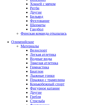
Хоккей с мячом
Регби
Другие
Бильярд
Фехтование
Шахматы
Гандбол
Финская команда отказалась
Олимпийские
Материалы
Велоспорт
Легкая атлетика
Водные виды
Тяжелая атлетика
Гимнастика
Биатлон
Лыжные гонки
Прыжки с трамплина
Конькобежный спорт
Фигурное катание
Другие
Гребля
Стрельба