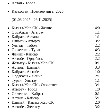
Алтай - Тобол
Казахстан. Премьер-лига -2025
(01.03.2025 - 26.11.2025)
Кызыл-Жар СК - Женис
4:0
Ордабасы - Атырау
1:1
Кайрат - Астана
1:1
Елимай - Атырау
3:2
Улытау - Тобол
2:2
Окжетпес - Туран
4:3
Женис - Кайсар
2:2
Актобе - Ордабасы
2:2
Жетысу - Кызыл-Жар СК
0:1
Астана - Елимай
3:3
Кайрат - Актобе
1:0
Ордабасы - Женис
2:1
Туран - Улытау
1:1
Кызыл-Жар СК - Окжетпес
3:1
Атырау - Тобол
1:0
Окжетпес - Кайрат
0:1
Астана - Кайсар
5:1
Елимай - Кызыл-Жар СК
2:0
Актобе - Жетысу
3:2