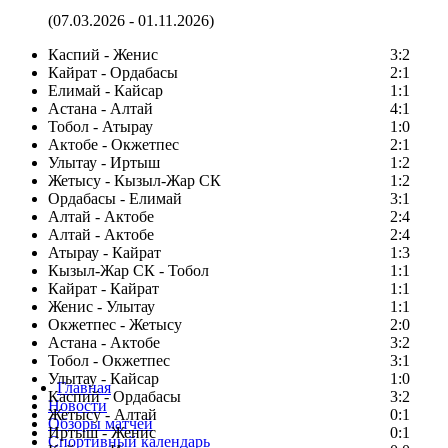
(07.03.2026 - 01.11.2026)
Каспий - Женис
3:2
Кайрат - Ордабасы
2:1
Елимай - Кайсар
1:1
Астана - Алтай
4:1
Тобол - Атырау
1:0
Актобе - Окжетпес
2:1
Улытау - Иртыш
1:2
Жетысу - Кызыл-Жар СК
1:2
Ордабасы - Елимай
3:1
Алтай - Актобе
2:4
Алтай - Актобе
2:4
Атырау - Кайрат
1:3
Кызыл-Жар СК - Тобол
1:1
Кайрат - Кайрат
1:1
Женис - Улытау
1:1
Окжетпес - Жетысу
2:0
Астана - Актобе
3:2
Тобол - Окжетпес
3:1
Улытау - Кайсар
1:0
Главная
Каспий - Ордабасы
3:2
Новости
Жетысу - Алтай
0:1
Обзоры матчей
Иртыш - Женис
0:1
Спортивный календарь