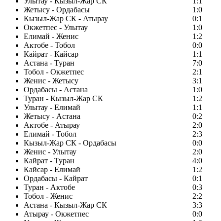
Улытау - Кызыл-Жар СК
1:1
Жетысу - Ордабасы
1:0
Кызыл-Жар СК - Атырау
0:1
Окжетпес - Улытау
1:0
Елимай - Женис
1:2
Актобе - Тобол
0:0
Кайрат - Кайсар
1:1
Астана - Туран
7:0
Тобол - Окжетпес
2:1
Женис - Жетысу
3:1
Ордабасы - Астана
1:0
Туран - Кызыл-Жар СК
1:2
Улытау - Елимай
1:1
Жетысу - Астана
0:2
Актобе - Атырау
2:0
Елимай - Тобол
2:3
Кызыл-Жар СК - Ордабасы
0:0
Женис - Улытау
2:0
Кайрат - Туран
4:0
Кайсар - Елимай
1:2
Ордабасы - Кайрат
0:1
Туран - Актобе
0:3
Тобол - Женис
2:2
Астана - Кызыл-Жар СК
3:3
Атырау - Окжетпес
0:0