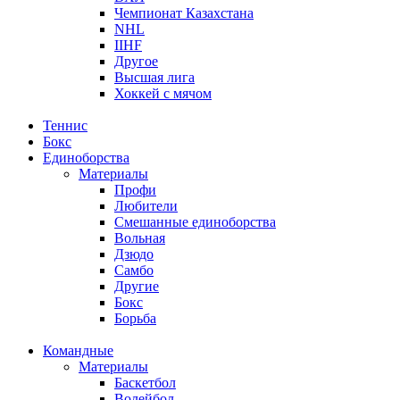
Чемпионат Казахстана
NHL
IIHF
Другое
Высшая лига
Хоккей с мячом
Теннис
Бокс
Единоборства
Материалы
Профи
Любители
Смешанные единоборства
Вольная
Дзюдо
Самбо
Другие
Бокс
Борьба
Командные
Материалы
Баскетбол
Волейбол