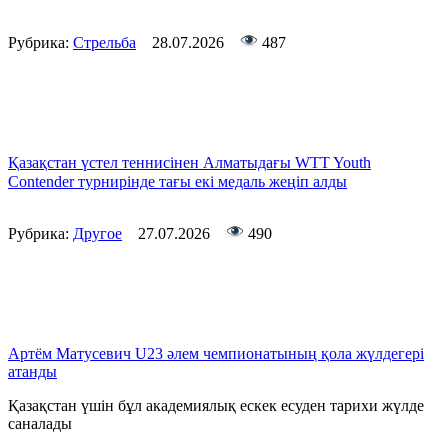
Рубрика:
Стрельба
28.07.2026
487
Қазақстан үстел теннисінен Алматыдағы WTT Youth
Contender турнирінде тағы екі медаль жеңіп алды
Рубрика:
Другое
27.07.2026
490
Артём Матусевич U23 әлем чемпионатының қола жүлдегері
атанды
Қазақстан үшін бұл академиялық ескек есуден тарихи жүлде
саналады