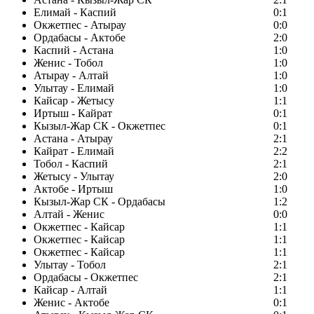
Елимай - Каспий
0:1
Окжетпес - Атырау
0:0
Ордабасы - Актобе
2:0
Каспий - Астана
1:0
Женис - Тобол
1:0
Атырау - Алтай
1:0
Улытау - Елимай
1:0
Кайсар - Жетысу
1:1
Иртыш - Кайрат
0:1
Кызыл-Жар СК - Окжетпес
0:1
Астана - Атырау
2:1
Кайрат - Елимай
2:2
Тобол - Каспий
2:1
Жетысу - Улытау
2:0
Актобе - Иртыш
1:0
Кызыл-Жар СК - Ордабасы
1:2
Алтай - Женис
0:0
Окжетпес - Кайсар
1:1
Окжетпес - Кайсар
1:1
Окжетпес - Кайсар
1:1
Улытау - Тобол
2:1
Ордабасы - Окжетпес
2:1
Кайсар - Алтай
1:1
Женис - Актобе
0:1