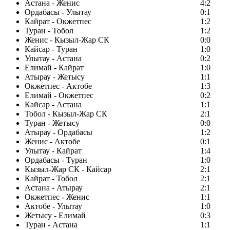
Астана - Женис
4:2
Ордабасы - Улытау
0:1
Кайрат - Окжетпес
1:2
Туран - Тобол
1:2
Женис - Кызыл-Жар СК
0:0
Кайсар - Туран
1:0
Улытау - Астана
0:2
Елимай - Кайрат
1:0
Атырау - Жетысу
1:1
Окжетпес - Актобе
1:3
Елимай - Окжетпес
0:2
Кайсар - Астана
1:1
Тобол - Кызыл-Жар СК
2:1
Туран - Жетысу
0:0
Атырау - Ордабасы
1:2
Женис - Актобе
0:1
Улытау - Кайрат
1:4
Ордабасы - Туран
1:0
Кызыл-Жар СК - Кайсар
2:1
Кайрат - Тобол
2:1
Астана - Атырау
2:1
Окжетпес - Женис
1:1
Актобе - Улытау
1:0
Жетысу - Елимай
0:3
Туран - Астана
1:1