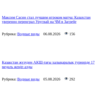
Максим Сасин стал лучшим игроком матча: Казахстан
уверенно переиграл Уругвай на ЧМ в Загребе
Рубрика:
Водные виды
06.08.2026
156
Қазақстан жүзуден АҚШ-тағы халықаралық турнирде 17
медаль жеңіп алды
Рубрика:
Водные виды
05.08.2026
292