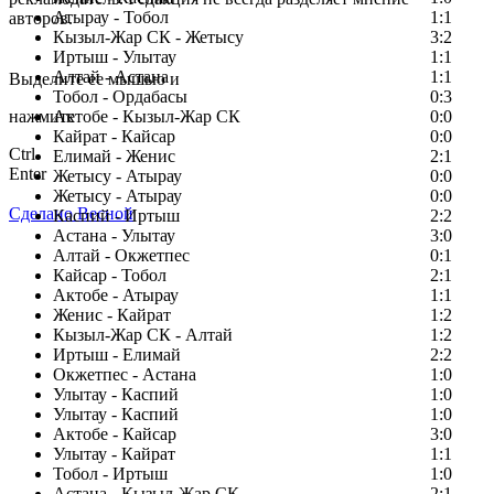
Атырау - Тобол
1:1
авторов.
Кызыл-Жар СК - Жетысу
3:2
Заметили ошибку в тексте?
Иртыш - Улытау
1:1
Алтай - Астана
1:1
Выделите ее мышью и
Тобол - Ордабасы
0:3
нажмите
Актобе - Кызыл-Жар СК
0:0
Кайрат - Кайсар
0:0
Ctrl
Елимай - Женис
2:1
Enter
Жетысу - Атырау
0:0
Жетысу - Атырау
0:0
Сделано Весной
Каспий - Иртыш
2:2
Астана - Улытау
3:0
Алтай - Окжетпес
0:1
Кайсар - Тобол
2:1
Актобе - Атырау
1:1
Женис - Кайрат
1:2
Кызыл-Жар СК - Алтай
1:2
Иртыш - Елимай
2:2
Окжетпес - Астана
1:0
Улытау - Каспий
1:0
Улытау - Каспий
1:0
Актобе - Кайсар
3:0
Улытау - Кайрат
1:1
Тобол - Иртыш
1:0
Астана - Кызыл-Жар СК
2:1