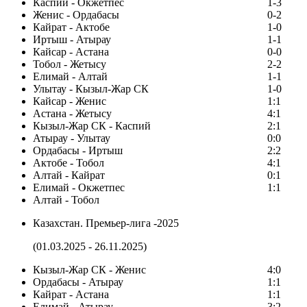
Каспий - Окжетпес
1-3
Женис - Ордабасы
0-2
Кайрат - Актобе
1-0
Иртыш - Атырау
1-1
Кайсар - Астана
0-0
Тобол - Жетысу
2-2
Елимай - Алтай
1-1
Улытау - Кызыл-Жар СК
1-0
Кайсар - Женис
1:1
Астана - Жетысу
4:1
Кызыл-Жар СК - Каспий
2:1
Атырау - Улытау
0:0
Ордабасы - Иртыш
2:2
Актобе - Тобол
4:1
Алтай - Кайрат
0:1
Елимай - Окжетпес
1:1
Алтай - Тобол
Казахстан. Премьер-лига -2025
(01.03.2025 - 26.11.2025)
Кызыл-Жар СК - Женис
4:0
Ордабасы - Атырау
1:1
Кайрат - Астана
1:1
Елимай - Атырау
3:2