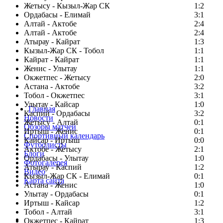
Жетысу - Кызыл-Жар СК
1:2
Ордабасы - Елимай
3:1
Алтай - Актобе
2:4
Алтай - Актобе
2:4
Атырау - Кайрат
1:3
Кызыл-Жар СК - Тобол
1:1
Кайрат - Кайрат
1:1
Женис - Улытау
1:1
Окжетпес - Жетысу
2:0
Астана - Актобе
3:2
Тобол - Окжетпес
3:1
Улытау - Кайсар
1:0
Главная
Каспий - Ордабасы
3:2
Новости
Жетысу - Алтай
0:1
Обзоры матчей
Иртыш - Женис
0:1
Спортивный календарь
Кайсар - Иртыш
0:0
Футболисты
Актобе - Жетысу
2:1
Блоги
Ордабасы - Улытау
1:0
Фотогалерея
Атырау - Каспий
1:2
Видео
Кызыл-Жар СК - Елимай
0:1
Карта сайта
Астана - Женис
1:0
Улытау - Ордабасы
0:1
Иртыш - Кайсар
1:2
Тобол - Алтай
3:1
Есть идея?
Окжетпес - Кайрат
1:3