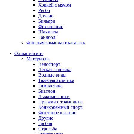
Хоккей с мячом
Регби
Другие
Бильярд
Фехтование
Шахматы
Гандбол
Финская команда отказалась
Олимпийские
Материалы
Велоспорт
Легкая атлетика
Водные виды
Тяжелая атлетика
Гимнастика
Биатлон
Лыжные гонки
Прыжки с трамплина
Конькобежный спорт
Фигурное катание
Другие
Гребля
Стрельба