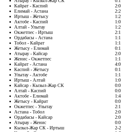
Атырау - Кызыл-Жар СК
0:1
Кайрат - Каспий
2:0
Елимай - Астана
2:2
Иртыш - Жетысу
1:2
Актобе - Каспий
1:0
Алтай - Улытау
1:2
Окжетпес - Иртыш
2:1
Ордабасы - Астана
1:1
Тобол - Кайрат
1:1
Жетысу - Елимай
0:1
Атырау - Кайсар
2:0
Женис - Окжетпес
1:1
Кайрат - Астана
4:0
Каспий - Жетысу
0:1
Улытау - Актобе
1:1
Иртыш - Алтай
1:0
Кайсар - Кызыл-Жар СК
0:0
Алтай - Каспий
0:0
Актобе - Елимай
1:4
Жетысу - Кайрат
0:0
Окжетпес - Улытау
2:1
Астана - Тобол
2:0
Ордабасы - Кайсар
2:0
Атырау - Женис
0:0
Кызыл-Жар СК - Иртыш
2-2