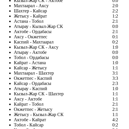
Кызыл-Жар СК - Актобе
0:0
Махтаарал - Аксу
2:0
Шахтер - Кайсар
2:2
Жетысу - Кайрат
1:2
Астана - Тобол
2:1
Атырау - Кызыл-Жар СК
0:0
Актобе - Ордабасы
2:1
Аксу - Окжетпес
0:1
Каспий - Махтаарал
0:2
Кызыл-Жар СК - Аксу
1:0
Атырау - Актобе
0:0
Тобол - Ордабасы
0:0
Кайрат - Астана
1:0
Кайсар - Жетысу
1:1
Махтаарал - Шахтер
3:1
Окжетпес - Каспий
3:3
Кайсар - Ордабасы
2:3
Атырау - Каспий
1:0
Кызыл-Жар СК - Шахтер
1:1
Аксу - Актобе
1:1
Кайрат - Тобол
2:1
Окжетпес - Жетысу
2:1
Жетысу - Кызыл-Жар СК
1:1
Актобе - Кайрат
4:2
Тобол - Кайсар
0:2