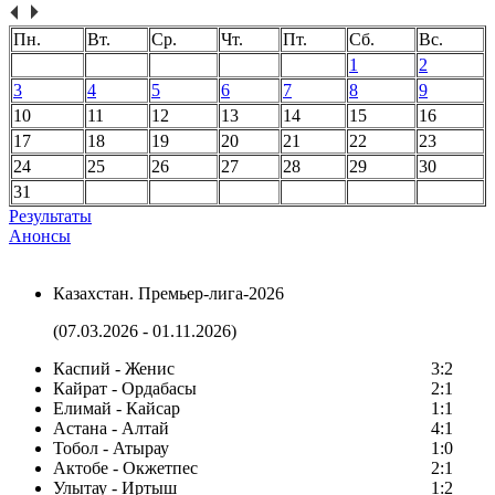
Пн.
Вт.
Ср.
Чт.
Пт.
Сб.
Вс.
1
2
3
4
5
6
7
8
9
10
11
12
13
14
15
16
17
18
19
20
21
22
23
24
25
26
27
28
29
30
31
Результаты
Анонсы
Казахстан. Премьер-лига-2026
(07.03.2026 - 01.11.2026)
Каспий - Женис
3:2
Кайрат - Ордабасы
2:1
Елимай - Кайсар
1:1
Астана - Алтай
4:1
Тобол - Атырау
1:0
Актобе - Окжетпес
2:1
Улытау - Иртыш
1:2