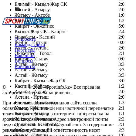
Сообщить о мероприятии
Елимай - Кызыл-Жар СК
2:0
Каспий - Атырау
Перейти на старый сайт
2:0
Жетысу - Актобе
1:0
Елимай - Атырау
1:2
Кайрат - Окжетпес
5:0
Кызыл-Жар СК - Кайрат
2:4
Ордабасы - Каспий
2:0
О проекте
Женис - Иртыш
0:0
Команда сайта
Актобе - Астана
2:0
Партнеры
Окжетпес - Тобол
2:1
Вакансии
Кайсар - Улытау
0:0
Вопросы
Алтай - Жетысу
3:3
Контакты
Алтай - Жетысу
3:3
Алтай - Жетысу
3:3
Кайрат - Кызыл-Жар СК
3:0
Каспий - Кайсар
1:2
©
Copyright
© 2025 «Sportinfo.kz» Все права на
Актобе - Алтай
2:0
авторские материалы защищены.
Астана - Иртыш
2:0
Елимай - Ордабасы
1:3
При использовании материалов сайта ссылка
Улытау - Женис
2:1
обязательна. При полной или частичной перепечатке
Кайрат - Атырау
1:1
текстовых материалов в интернете гиперссылка на
Жетысу - Окжетпес
2:2
sportinfo.kz обязательна. Адрес электронной почты
Ордабасы - Кайрат
2:1
редакции: sportinfo.official@gmail.com. За содержание
Кайсар - Елимай
2:3
рекламных публикаций ответственность несет
Женис - Каспий
1:0
рекламодатель. Редакция не всегда разделяет мнение