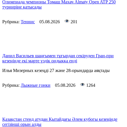
Олимпиада чемпионы Томаш Махач Almaty Open ATP 250
турниріне қатысады
Рубрика:
Теннис
05.08.2026
201
Данил Васильев шаңғымен тұғырдан секіруден Гран-при
кезеңінде екі мәрте үздік ондыққа енді
Илья Мизерных кезеңді 27 және 28-орындарда аяқтады
Рубрика:
Лыжные гонки
05.08.2026
1264
Қазақстан стенд атудан Қытайдағы Әлем кубогы кезеңінде
сегізінші орын алды