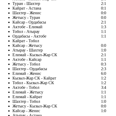
Туран - Шахтер
2:1
Кайрат - Астана
0:1
Шахтер - Женис
0:0
Жетысу - Туран
0:0
Кайсар - Ордабасы
2:1
Актобе - Елимай
1:3
Тобол - Атырау
1:1
Ордабасы - Актобе
1:1
Кайрат - Тобол
Кайсар - Жетысу
0:0
Атырау - Шахтер
1:0
Елимай - Кызыл-Жар СК
2:1
Актобе - Кайсар
1:1
Жетысу - Тобол
0:3
Шахтер - Ордабасы
2:3
Елимай - Женис
6:0
Кызыл-Жар СК - Кайрат
1:2
Тобол - Кызыл-Жар СК
1:2
Актобе - Тобол
3:4
Елимай - Жетысу
1:1
Елимай - Кайрат
1:1
Шахтер - Тобол
1:0
Жетысу - Кызыл-Жар СК
0:0
Кайсар - Женис
1:0
Атырау - Астана