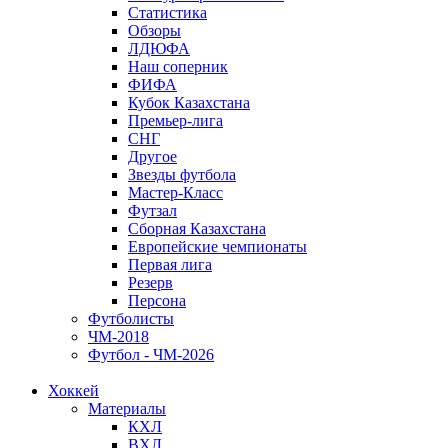
Статистика
Обзоры
ЛДЮФА
Наш соперник
ФИФА
Кубок Казахстана
Премьер-лига
СНГ
Другое
Звезды футбола
Мастер-Класс
Футзал
Сборная Казахстана
Европейские чемпионаты
Первая лига
Резерв
Персона
Футболисты
ЧМ-2018
Футбол - ЧМ-2026
Хоккей
Материалы
КХЛ
ВХЛ