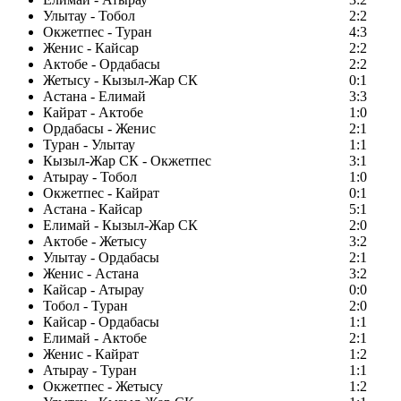
Улытау - Тобол
2:2
Окжетпес - Туран
4:3
Женис - Кайсар
2:2
Актобе - Ордабасы
2:2
Жетысу - Кызыл-Жар СК
0:1
Астана - Елимай
3:3
Кайрат - Актобе
1:0
Ордабасы - Женис
2:1
Туран - Улытау
1:1
Кызыл-Жар СК - Окжетпес
3:1
Атырау - Тобол
1:0
Окжетпес - Кайрат
0:1
Астана - Кайсар
5:1
Елимай - Кызыл-Жар СК
2:0
Актобе - Жетысу
3:2
Улытау - Ордабасы
2:1
Женис - Астана
3:2
Кайсар - Атырау
0:0
Тобол - Туран
2:0
Кайсар - Ордабасы
1:1
Елимай - Актобе
2:1
Женис - Кайрат
1:2
Атырау - Туран
1:1
Окжетпес - Жетысу
1:2