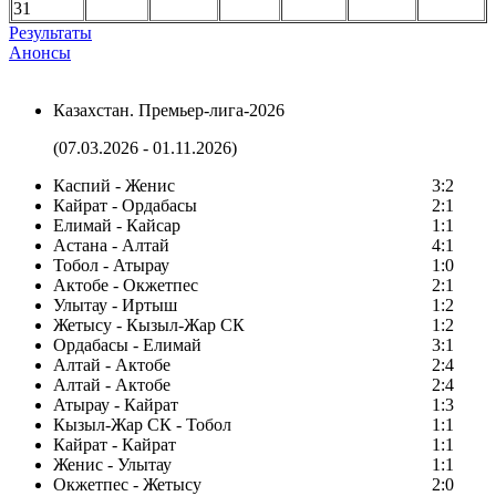
31
Результаты
Анонсы
Казахстан. Премьер-лига-2026
(07.03.2026 - 01.11.2026)
Каспий - Женис
3:2
Кайрат - Ордабасы
2:1
Елимай - Кайсар
1:1
Астана - Алтай
4:1
Тобол - Атырау
1:0
Актобе - Окжетпес
2:1
Улытау - Иртыш
1:2
Жетысу - Кызыл-Жар СК
1:2
Ордабасы - Елимай
3:1
Алтай - Актобе
2:4
Алтай - Актобе
2:4
Атырау - Кайрат
1:3
Кызыл-Жар СК - Тобол
1:1
Кайрат - Кайрат
1:1
Женис - Улытау
1:1
Окжетпес - Жетысу
2:0