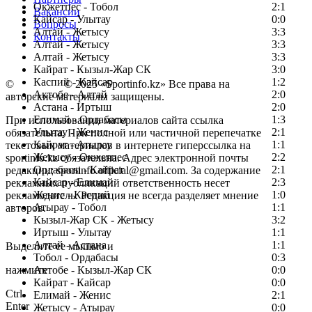
Окжетпес - Тобол
2:1
Вакансии
Кайсар - Улытау
0:0
Вопросы
Алтай - Жетысу
3:3
Контакты
Алтай - Жетысу
3:3
Алтай - Жетысу
3:3
Кайрат - Кызыл-Жар СК
3:0
Каспий - Кайсар
1:2
©
Copyright
© 2025 «Sportinfo.kz» Все права на
Актобе - Алтай
2:0
авторские материалы защищены.
Астана - Иртыш
2:0
Елимай - Ордабасы
1:3
При использовании материалов сайта ссылка
Улытау - Женис
2:1
обязательна. При полной или частичной перепечатке
Кайрат - Атырау
1:1
текстовых материалов в интернете гиперссылка на
Жетысу - Окжетпес
2:2
sportinfo.kz обязательна. Адрес электронной почты
Ордабасы - Кайрат
2:1
редакции: sportinfo.official@gmail.com. За содержание
Кайсар - Елимай
2:3
рекламных публикаций ответственность несет
Женис - Каспий
1:0
рекламодатель. Редакция не всегда разделяет мнение
Атырау - Тобол
1:1
авторов.
Кызыл-Жар СК - Жетысу
3:2
Заметили ошибку в тексте?
Иртыш - Улытау
1:1
Алтай - Астана
1:1
Выделите ее мышью и
Тобол - Ордабасы
0:3
нажмите
Актобе - Кызыл-Жар СК
0:0
Кайрат - Кайсар
0:0
Ctrl
Елимай - Женис
2:1
Enter
Жетысу - Атырау
0:0