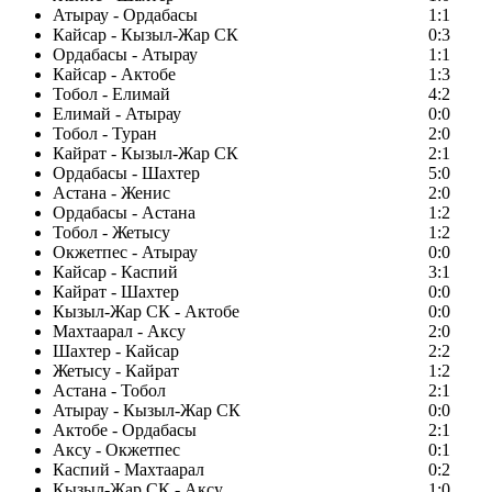
Атырау - Ордабасы
1:1
Кайсар - Кызыл-Жар СК
0:3
Ордабасы - Атырау
1:1
Кайсар - Актобе
1:3
Тобол - Елимай
4:2
Елимай - Атырау
0:0
Тобол - Туран
2:0
Кайрат - Кызыл-Жар СК
2:1
Ордабасы - Шахтер
5:0
Астана - Женис
2:0
Ордабасы - Астана
1:2
Тобол - Жетысу
1:2
Окжетпес - Атырау
0:0
Кайсар - Каспий
3:1
Кайрат - Шахтер
0:0
Кызыл-Жар СК - Актобе
0:0
Махтаарал - Аксу
2:0
Шахтер - Кайсар
2:2
Жетысу - Кайрат
1:2
Астана - Тобол
2:1
Атырау - Кызыл-Жар СК
0:0
Актобе - Ордабасы
2:1
Аксу - Окжетпес
0:1
Каспий - Махтаарал
0:2
Кызыл-Жар СК - Аксу
1:0