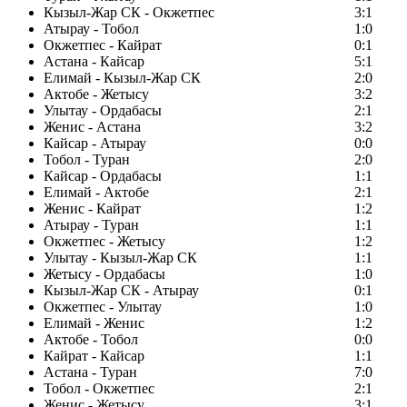
Кызыл-Жар СК - Окжетпес
3:1
Атырау - Тобол
1:0
Окжетпес - Кайрат
0:1
Астана - Кайсар
5:1
Елимай - Кызыл-Жар СК
2:0
Актобе - Жетысу
3:2
Улытау - Ордабасы
2:1
Женис - Астана
3:2
Кайсар - Атырау
0:0
Тобол - Туран
2:0
Кайсар - Ордабасы
1:1
Елимай - Актобе
2:1
Женис - Кайрат
1:2
Атырау - Туран
1:1
Окжетпес - Жетысу
1:2
Улытау - Кызыл-Жар СК
1:1
Жетысу - Ордабасы
1:0
Кызыл-Жар СК - Атырау
0:1
Окжетпес - Улытау
1:0
Елимай - Женис
1:2
Актобе - Тобол
0:0
Кайрат - Кайсар
1:1
Астана - Туран
7:0
Тобол - Окжетпес
2:1
Женис - Жетысу
3:1