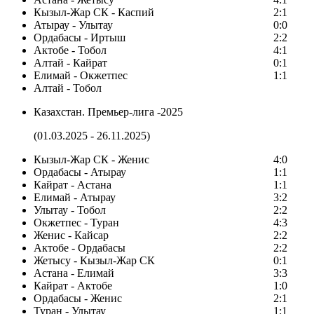
Кызыл-Жар СК - Каспий
2:1
Атырау - Улытау
0:0
Ордабасы - Иртыш
2:2
Актобе - Тобол
4:1
Алтай - Кайрат
0:1
Елимай - Окжетпес
1:1
Алтай - Тобол
Казахстан. Премьер-лига -2025
(01.03.2025 - 26.11.2025)
Кызыл-Жар СК - Женис
4:0
Ордабасы - Атырау
1:1
Кайрат - Астана
1:1
Елимай - Атырау
3:2
Улытау - Тобол
2:2
Окжетпес - Туран
4:3
Женис - Кайсар
2:2
Актобе - Ордабасы
2:2
Жетысу - Кызыл-Жар СК
0:1
Астана - Елимай
3:3
Кайрат - Актобе
1:0
Ордабасы - Женис
2:1
Туран - Улытау
1:1