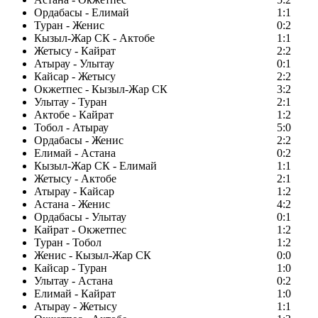
Ордабасы - Елимай
1:1
Туран - Женис
0:2
Кызыл-Жар СК - Актобе
1:1
Жетысу - Кайрат
2:2
Атырау - Улытау
0:1
Кайсар - Жетысу
2:2
Окжетпес - Кызыл-Жар СК
3:2
Улытау - Туран
2:1
Актобе - Кайрат
1:2
Тобол - Атырау
5:0
Ордабасы - Женис
2:2
Елимай - Астана
0:2
Кызыл-Жар СК - Елимай
1:1
Жетысу - Актобе
2:1
Атырау - Кайсар
1:2
Астана - Женис
4:2
Ордабасы - Улытау
0:1
Кайрат - Окжетпес
1:2
Туран - Тобол
1:2
Женис - Кызыл-Жар СК
0:0
Кайсар - Туран
1:0
Улытау - Астана
0:2
Елимай - Кайрат
1:0
Атырау - Жетысу
1:1