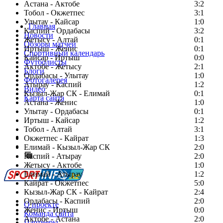
Астана - Актобе
3:2
Тобол - Окжетпес
3:1
Улытау - Кайсар
1:0
Главная
Каспий - Ордабасы
3:2
Новости
Жетысу - Алтай
0:1
Обзоры матчей
Иртыш - Женис
0:1
Спортивный календарь
Кайсар - Иртыш
0:0
Футболисты
Актобе - Жетысу
2:1
Блоги
Ордабасы - Улытау
1:0
Фотогалерея
Атырау - Каспий
1:2
Видео
Кызыл-Жар СК - Елимай
0:1
Карта сайта
Астана - Женис
1:0
Улытау - Ордабасы
0:1
Иртыш - Кайсар
1:2
Тобол - Алтай
3:1
Есть идея?
Окжетпес - Кайрат
1:3
Сообщить о мероприятии
Елимай - Кызыл-Жар СК
2:0
Каспий - Атырау
Перейти на старый сайт
2:0
Жетысу - Актобе
1:0
Елимай - Атырау
1:2
Кайрат - Окжетпес
5:0
Кызыл-Жар СК - Кайрат
2:4
Ордабасы - Каспий
2:0
О проекте
Женис - Иртыш
0:0
Команда сайта
Актобе - Астана
2:0
Партнеры