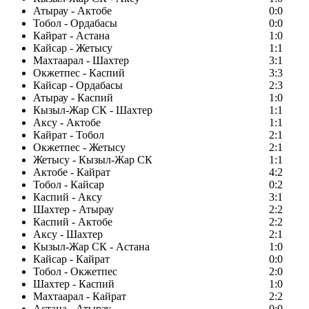
Атырау - Актобе
0:0
Тобол - Ордабасы
0:0
Кайрат - Астана
1:0
Кайсар - Жетысу
1:1
Махтаарал - Шахтер
3:1
Окжетпес - Каспий
3:3
Кайсар - Ордабасы
2:3
Атырау - Каспий
1:0
Кызыл-Жар СК - Шахтер
1:1
Аксу - Актобе
1:1
Кайрат - Тобол
2:1
Окжетпес - Жетысу
2:1
Жетысу - Кызыл-Жар СК
1:1
Актобе - Кайрат
4:2
Тобол - Кайсар
0:2
Каспий - Аксу
3:1
Шахтер - Атырау
2:2
Каспий - Актобе
2:2
Аксу - Шахтер
2:1
Кызыл-Жар СК - Астана
1:0
Кайсар - Кайрат
0:0
Тобол - Окжетпес
2:0
Шахтер - Каспий
1:0
Махтаарал - Кайрат
2:2
Астана - Атырау
0:0