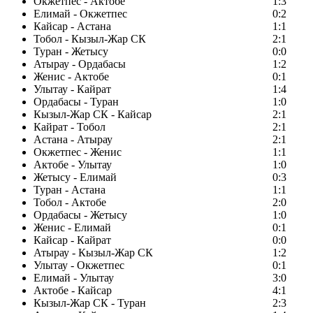
Окжетпес - Актобе
1:3
Елимай - Окжетпес
0:2
Кайсар - Астана
1:1
Тобол - Кызыл-Жар СК
2:1
Туран - Жетысу
0:0
Атырау - Ордабасы
1:2
Женис - Актобе
0:1
Улытау - Кайрат
1:4
Ордабасы - Туран
1:0
Кызыл-Жар СК - Кайсар
2:1
Кайрат - Тобол
2:1
Астана - Атырау
2:1
Окжетпес - Женис
1:1
Актобе - Улытау
1:0
Жетысу - Елимай
0:3
Туран - Астана
1:1
Тобол - Актобе
2:0
Ордабасы - Жетысу
1:0
Женис - Елимай
0:1
Кайсар - Кайрат
0:0
Атырау - Кызыл-Жар СК
1:2
Улытау - Окжетпес
0:1
Елимай - Улытау
3:0
Актобе - Кайсар
4:1
Кызыл-Жар СК - Туран
2:3