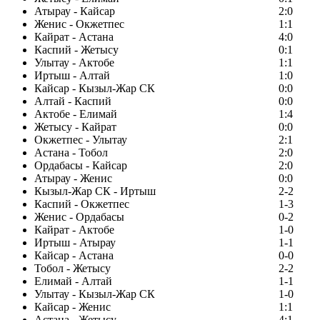
Атырау - Кайсар
2:0
Женис - Окжетпес
1:1
Кайрат - Астана
4:0
Каспий - Жетысу
0:1
Улытау - Актобе
1:1
Иртыш - Алтай
1:0
Кайсар - Кызыл-Жар СК
0:0
Алтай - Каспий
0:0
Актобе - Елимай
1:4
Жетысу - Кайрат
0:0
Окжетпес - Улытау
2:1
Астана - Тобол
2:0
Ордабасы - Кайсар
2:0
Атырау - Женис
0:0
Кызыл-Жар СК - Иртыш
2-2
Каспий - Окжетпес
1-3
Женис - Ордабасы
0-2
Кайрат - Актобе
1-0
Иртыш - Атырау
1-1
Кайсар - Астана
0-0
Тобол - Жетысу
2-2
Елимай - Алтай
1-1
Улытау - Кызыл-Жар СК
1-0
Кайсар - Женис
1:1
Астана - Жетысу
4:1