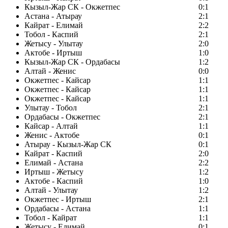
Кызыл-Жар СК - Окжетпес
0:1
Астана - Атырау
2:1
Кайрат - Елимай
2:2
Тобол - Каспий
2:1
Жетысу - Улытау
2:0
Актобе - Иртыш
1:0
Кызыл-Жар СК - Ордабасы
1:2
Алтай - Женис
0:0
Окжетпес - Кайсар
1:1
Окжетпес - Кайсар
1:1
Окжетпес - Кайсар
1:1
Улытау - Тобол
2:1
Ордабасы - Окжетпес
2:1
Кайсар - Алтай
1:1
Женис - Актобе
0:1
Атырау - Кызыл-Жар СК
0:1
Кайрат - Каспий
2:0
Елимай - Астана
2:2
Иртыш - Жетысу
1:2
Актобе - Каспий
1:0
Алтай - Улытау
1:2
Окжетпес - Иртыш
2:1
Ордабасы - Астана
1:1
Тобол - Кайрат
1:1
Жетысу - Елимай
0:1