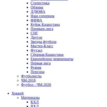
Статистика
Обзоры
ЛДЮФА
Наш соперник
ФИФА
Кубок Казахстана
Премьер-лига
СНГ
Другое
Звезды футбола
Мастер-Класс
Футзал
Сборная Казахстана
Европейские чемпионаты
Первая лига
Резерв
Персона
Футболисты
ЧМ-2018
Футбол - ЧМ-2026
Хоккей
Материалы
КХЛ
ВХЛ