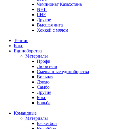
Чемпионат Казахстана
NHL
IIHF
Другое
Высшая лига
Хоккей с мячом
Теннис
Бокс
Единоборства
Материалы
Профи
Любители
Смешанные единоборства
Вольная
Дзюдо
Самбо
Другие
Бокс
Борьба
Командные
Материалы
Баскетбол
Волейбол