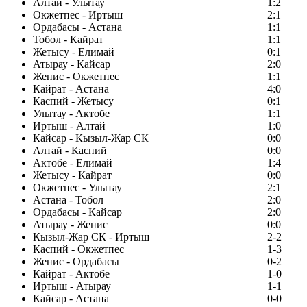
Алтай - Улытау
1:2
Окжетпес - Иртыш
2:1
Ордабасы - Астана
1:1
Тобол - Кайрат
1:1
Жетысу - Елимай
0:1
Атырау - Кайсар
2:0
Женис - Окжетпес
1:1
Кайрат - Астана
4:0
Каспий - Жетысу
0:1
Улытау - Актобе
1:1
Иртыш - Алтай
1:0
Кайсар - Кызыл-Жар СК
0:0
Алтай - Каспий
0:0
Актобе - Елимай
1:4
Жетысу - Кайрат
0:0
Окжетпес - Улытау
2:1
Астана - Тобол
2:0
Ордабасы - Кайсар
2:0
Атырау - Женис
0:0
Кызыл-Жар СК - Иртыш
2-2
Каспий - Окжетпес
1-3
Женис - Ордабасы
0-2
Кайрат - Актобе
1-0
Иртыш - Атырау
1-1
Кайсар - Астана
0-0