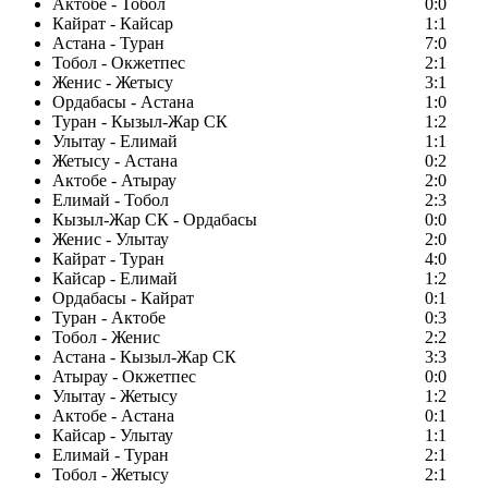
Актобе - Тобол
0:0
Кайрат - Кайсар
1:1
Астана - Туран
7:0
Тобол - Окжетпес
2:1
Женис - Жетысу
3:1
Ордабасы - Астана
1:0
Туран - Кызыл-Жар СК
1:2
Улытау - Елимай
1:1
Жетысу - Астана
0:2
Актобе - Атырау
2:0
Елимай - Тобол
2:3
Кызыл-Жар СК - Ордабасы
0:0
Женис - Улытау
2:0
Кайрат - Туран
4:0
Кайсар - Елимай
1:2
Ордабасы - Кайрат
0:1
Туран - Актобе
0:3
Тобол - Женис
2:2
Астана - Кызыл-Жар СК
3:3
Атырау - Окжетпес
0:0
Улытау - Жетысу
1:2
Актобе - Астана
0:1
Кайсар - Улытау
1:1
Елимай - Туран
2:1
Тобол - Жетысу
2:1