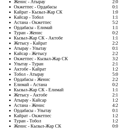
Женис - Атырау
2:0
Окжетпес - Ордабасы
0:1
Кайрат - Кызыл-Жар СК
1:0
Кайсар - Тобол
1:1
Астана - Окжетпес
5:2
Ордабасы - Елимай
1:1
Туран - Женис
0:2
Кызыл-Жар СК - Актобе
1:1
Жетысу - Кайрат
2:2
Атырау - Улытау
0:1
Кайсар - Жетысу
2:2
Окжетпес - Кызыл-Жар СК
3:2
Улытау - Туран
2:1
Актобе - Кайрат
1:2
Тобол - Атырау
5:0
Ордабасы - Женис
2:2
Елимай - Астана
0:2
Кызыл-Жар СК - Елимай
1:1
Жетысу - Актобе
2:1
Атырау - Кайсар
1:2
Астана - Женис
4:2
Ордабасы - Улытау
0:1
Кайрат - Окжетпес
1:2
Туран - Тобол
1:2
Женис - Кызыл-Жар СК
0:0