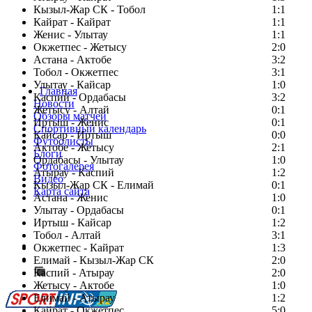
Кызыл-Жар СК - Тобол
1:1
Кайрат - Кайрат
1:1
Женис - Улытау
1:1
Окжетпес - Жетысу
2:0
Астана - Актобе
3:2
Тобол - Окжетпес
3:1
Улытау - Кайсар
1:0
Главная
Каспий - Ордабасы
3:2
Новости
Жетысу - Алтай
0:1
Обзоры матчей
Иртыш - Женис
0:1
Спортивный календарь
Кайсар - Иртыш
0:0
Футболисты
Актобе - Жетысу
2:1
Блоги
Ордабасы - Улытау
1:0
Фотогалерея
Атырау - Каспий
1:2
Видео
Кызыл-Жар СК - Елимай
0:1
Карта сайта
Астана - Женис
1:0
Улытау - Ордабасы
0:1
Иртыш - Кайсар
1:2
Тобол - Алтай
3:1
Есть идея?
Окжетпес - Кайрат
1:3
Сообщить о мероприятии
Елимай - Кызыл-Жар СК
2:0
Каспий - Атырау
Перейти на старый сайт
2:0
Жетысу - Актобе
1:0
Елимай - Атырау
1:2
Кайрат - Окжетпес
5:0