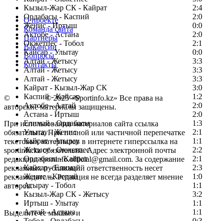
Кызыл-Жар СК - Кайрат
2:4
Ордабасы - Каспий
2:0
О проекте
Женис - Иртыш
0:0
Команда сайта
Актобе - Астана
2:0
Партнеры
Окжетпес - Тобол
2:1
Вакансии
Кайсар - Улытау
0:0
Вопросы
Алтай - Жетысу
3:3
Контакты
Алтай - Жетысу
3:3
Алтай - Жетысу
3:3
Кайрат - Кызыл-Жар СК
3:0
Каспий - Кайсар
1:2
©
Copyright
© 2025 «Sportinfo.kz» Все права на
Актобе - Алтай
2:0
авторские материалы защищены.
Астана - Иртыш
2:0
Елимай - Ордабасы
1:3
При использовании материалов сайта ссылка
Улытау - Женис
2:1
обязательна. При полной или частичной перепечатке
Кайрат - Атырау
1:1
текстовых материалов в интернете гиперссылка на
Жетысу - Окжетпес
2:2
sportinfo.kz обязательна. Адрес электронной почты
Ордабасы - Кайрат
2:1
редакции: sportinfo.official@gmail.com. За содержание
Кайсар - Елимай
2:3
рекламных публикаций ответственность несет
Женис - Каспий
1:0
рекламодатель. Редакция не всегда разделяет мнение
Атырау - Тобол
1:1
авторов.
Кызыл-Жар СК - Жетысу
3:2
Заметили ошибку в тексте?
Иртыш - Улытау
1:1
Алтай - Астана
1:1
Выделите ее мышью и
Тобол - Ордабасы
0:3