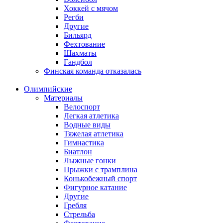
Хоккей с мячом
Регби
Другие
Бильярд
Фехтование
Шахматы
Гандбол
Финская команда отказалась
Олимпийские
Материалы
Велоспорт
Легкая атлетика
Водные виды
Тяжелая атлетика
Гимнастика
Биатлон
Лыжные гонки
Прыжки с трамплина
Конькобежный спорт
Фигурное катание
Другие
Гребля
Стрельба