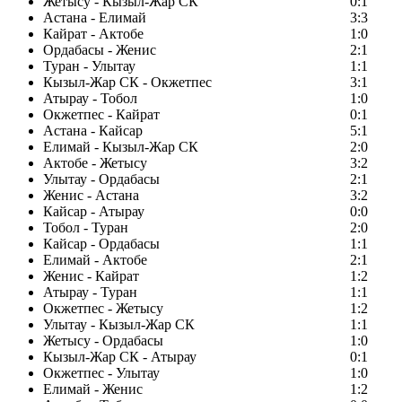
Жетысу - Кызыл-Жар СК
0:1
Астана - Елимай
3:3
Кайрат - Актобе
1:0
Ордабасы - Женис
2:1
Туран - Улытау
1:1
Кызыл-Жар СК - Окжетпес
3:1
Атырау - Тобол
1:0
Окжетпес - Кайрат
0:1
Астана - Кайсар
5:1
Елимай - Кызыл-Жар СК
2:0
Актобе - Жетысу
3:2
Улытау - Ордабасы
2:1
Женис - Астана
3:2
Кайсар - Атырау
0:0
Тобол - Туран
2:0
Кайсар - Ордабасы
1:1
Елимай - Актобе
2:1
Женис - Кайрат
1:2
Атырау - Туран
1:1
Окжетпес - Жетысу
1:2
Улытау - Кызыл-Жар СК
1:1
Жетысу - Ордабасы
1:0
Кызыл-Жар СК - Атырау
0:1
Окжетпес - Улытау
1:0
Елимай - Женис
1:2