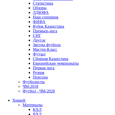
Статистика
Обзоры
ЛДЮФА
Наш соперник
ФИФА
Кубок Казахстана
Премьер-лига
СНГ
Другое
Звезды футбола
Мастер-Класс
Футзал
Сборная Казахстана
Европейские чемпионаты
Первая лига
Резерв
Персона
Футболисты
ЧМ-2018
Футбол - ЧМ-2026
Хоккей
Материалы
КХЛ
ВХЛ