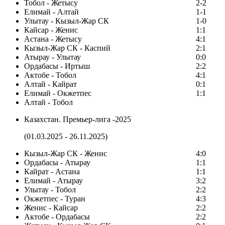
Тобол - Жетысу
2-2
Елимай - Алтай
1-1
Улытау - Кызыл-Жар СК
1-0
Кайсар - Женис
1:1
Астана - Жетысу
4:1
Кызыл-Жар СК - Каспий
2:1
Атырау - Улытау
0:0
Ордабасы - Иртыш
2:2
Актобе - Тобол
4:1
Алтай - Кайрат
0:1
Елимай - Окжетпес
1:1
Алтай - Тобол
Казахстан. Премьер-лига -2025
(01.03.2025 - 26.11.2025)
Кызыл-Жар СК - Женис
4:0
Ордабасы - Атырау
1:1
Кайрат - Астана
1:1
Елимай - Атырау
3:2
Улытау - Тобол
2:2
Окжетпес - Туран
4:3
Женис - Кайсар
2:2
Актобе - Ордабасы
2:2