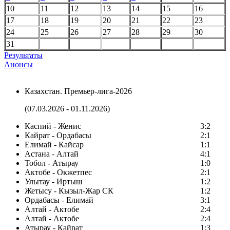
10
11
12
13
14
15
16
17
18
19
20
21
22
23
24
25
26
27
28
29
30
31
Результаты
Анонсы
Казахстан. Премьер-лига-2026
(07.03.2026 - 01.11.2026)
Каспий - Женис
3:2
Кайрат - Ордабасы
2:1
Елимай - Кайсар
1:1
Астана - Алтай
4:1
Тобол - Атырау
1:0
Актобе - Окжетпес
2:1
Улытау - Иртыш
1:2
Жетысу - Кызыл-Жар СК
1:2
Ордабасы - Елимай
3:1
Алтай - Актобе
2:4
Алтай - Актобе
2:4
Атырау - Кайрат
1:3