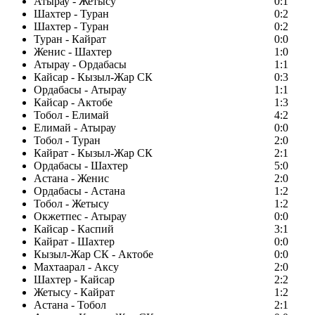
Атырау - Жетысу
0:1
Шахтер - Туран
0:2
Шахтер - Туран
0:2
Туран - Кайрат
0:0
Женис - Шахтер
1:0
Атырау - Ордабасы
1:1
Кайсар - Кызыл-Жар СК
0:3
Ордабасы - Атырау
1:1
Кайсар - Актобе
1:3
Тобол - Елимай
4:2
Елимай - Атырау
0:0
Тобол - Туран
2:0
Кайрат - Кызыл-Жар СК
2:1
Ордабасы - Шахтер
5:0
Астана - Женис
2:0
Ордабасы - Астана
1:2
Тобол - Жетысу
1:2
Окжетпес - Атырау
0:0
Кайсар - Каспий
3:1
Кайрат - Шахтер
0:0
Кызыл-Жар СК - Актобе
0:0
Махтаарал - Аксу
2:0
Шахтер - Кайсар
2:2
Жетысу - Кайрат
1:2
Астана - Тобол
2:1