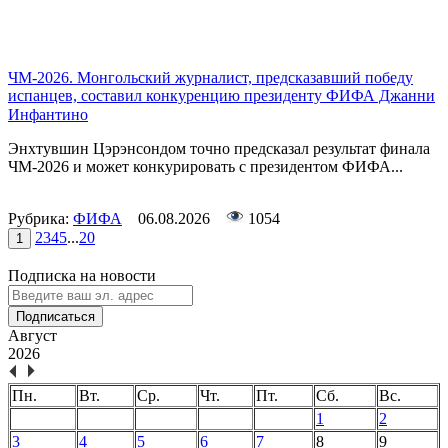
ЧМ-2026. Монгольский журналист, предсказавший победу
испанцев, составил конкуренцию президенту ФИФА Джанни
Инфантино
Энхтувшин Цэрэнсондом точно предсказал результат финала
ЧМ-2026 и может конкурировать с президентом ФИФА...
Рубрика:
ФИФА
06.08.2026
1054
2
3
4
5
...
20
1
Подписка на новости
Подписаться
Август
2026
Пн.
Вт.
Ср.
Чт.
Пт.
Сб.
Вс.
1
2
3
4
5
6
7
8
9