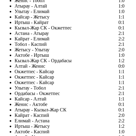
Женис - Тобол
1:0
Атырау - Алтай
1:0
Улытау - Елимай
1:0
Кайсар - Жетысу
1:1
Иртыш - Кайрат
0:1
Кызыл-Жар СК - Окжетпес
0:1
Астана - Атырау
2:1
Кайрат - Елимай
2:2
Тобол - Каспий
2:1
Жетысу - Улытау
2:0
Актобе - Иртыш
1:0
Кызыл-Жар СК - Ордабасы
1:2
Алтай - Женис
0:0
Окжетпес - Кайсар
1:1
Окжетпес - Кайсар
1:1
Окжетпес - Кайсар
1:1
Улытау - Тобол
2:1
Ордабасы - Окжетпес
2:1
Кайсар - Алтай
1:1
Женис - Актобе
0:1
Атырау - Кызыл-Жар СК
0:1
Кайрат - Каспий
2:0
Елимай - Астана
2:2
Иртыш - Жетысу
1:2
Актобе - Каспий
1:0