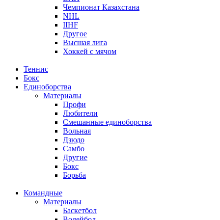
Чемпионат Казахстана
NHL
IIHF
Другое
Высшая лига
Хоккей с мячом
Теннис
Бокс
Единоборства
Материалы
Профи
Любители
Смешанные единоборства
Вольная
Дзюдо
Самбо
Другие
Бокс
Борьба
Командные
Материалы
Баскетбол
Волейбол