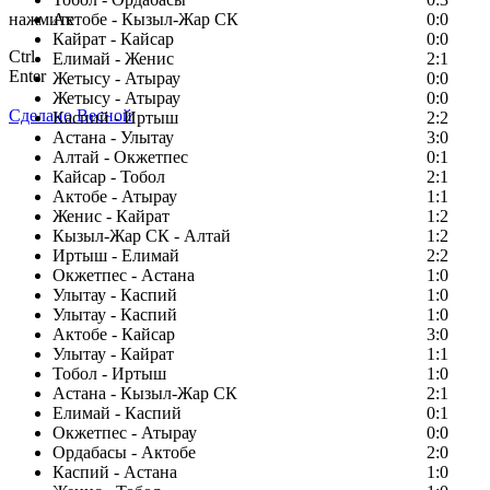
нажмите
Актобе - Кызыл-Жар СК
0:0
Кайрат - Кайсар
0:0
Ctrl
Елимай - Женис
2:1
Enter
Жетысу - Атырау
0:0
Жетысу - Атырау
0:0
Сделано Весной
Каспий - Иртыш
2:2
Астана - Улытау
3:0
Алтай - Окжетпес
0:1
Кайсар - Тобол
2:1
Актобе - Атырау
1:1
Женис - Кайрат
1:2
Кызыл-Жар СК - Алтай
1:2
Иртыш - Елимай
2:2
Окжетпес - Астана
1:0
Улытау - Каспий
1:0
Улытау - Каспий
1:0
Актобе - Кайсар
3:0
Улытау - Кайрат
1:1
Тобол - Иртыш
1:0
Астана - Кызыл-Жар СК
2:1
Елимай - Каспий
0:1
Окжетпес - Атырау
0:0
Ордабасы - Актобе
2:0
Каспий - Астана
1:0