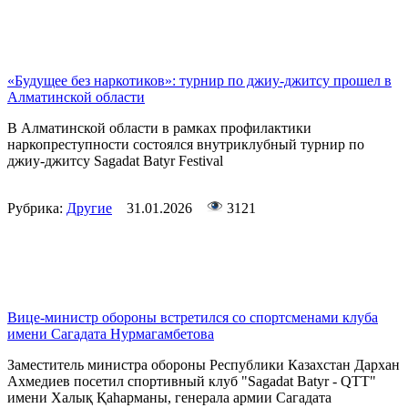
«Будущее без наркотиков»: турнир по джиу-джитсу прошел в
Алматинской области
В Алматинской области в рамках профилактики
наркопреступности состоялся внутриклубный турнир по
джиу-джитсу Sagadat Batyr Festival
Рубрика:
Другие
31.01.2026
3121
Вице-министр обороны встретился со спортсменами клуба
имени Сагадата Нурмагамбетова
Заместитель министра обороны Республики Казахстан Дархан
Ахмедиев посетил спортивный клуб "Sagadat Batyr - QTT"
имени Халық Қаһарманы, генерала армии Сагадата