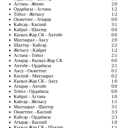
Астана - Женис
2:0
Ордабасы - Астана
1:2
Тобол - Жетысу
1:2
Окжетпес - Атырау
0:0
Кайсар - Каспий
3:1
Кайрат - Шахтер
0:0
Кызыл-Жар СК - Актобе
0:0
Махтаарал - Аксу
2:0
Шахтер - Кайсар
2:2
Жетысу - Кайрат
1:2
Астана - Тобол
2:1
Атырау - Кызыл-Жар СК
0:0
Актобе - Ордабасы
2:1
Аксу - Окжетпес
0:1
Каспий - Махтаарал
0:2
Кызыл-Жар СК - Аксу
1:0
Атырау - Актобе
0:0
Тобол - Ордабасы
0:0
Кайрат - Астана
1:0
Кайсар - Жетысу
1:1
Махтаарал - Шахтер
3:1
Окжетпес - Каспий
3:3
Кайсар - Ордабасы
2:3
Атырау - Каспий
1:0
Кызыл-Жар СК - Шахтер
1:1