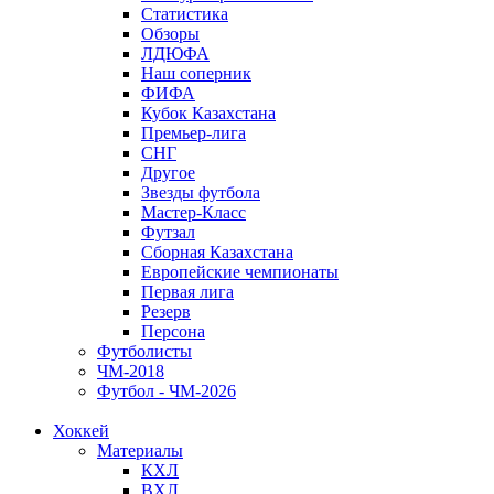
Статистика
Обзоры
ЛДЮФА
Наш соперник
ФИФА
Кубок Казахстана
Премьер-лига
СНГ
Другое
Звезды футбола
Мастер-Класс
Футзал
Сборная Казахстана
Европейские чемпионаты
Первая лига
Резерв
Персона
Футболисты
ЧМ-2018
Футбол - ЧМ-2026
Хоккей
Материалы
КХЛ
ВХЛ