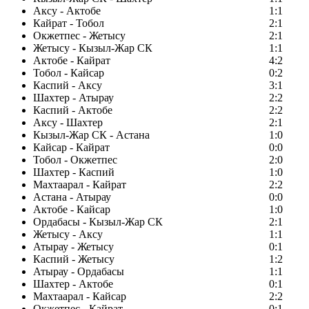
Аксу - Актобе
1:1
Кайрат - Тобол
2:1
Окжетпес - Жетысу
2:1
Жетысу - Кызыл-Жар СК
1:1
Актобе - Кайрат
4:2
Тобол - Кайсар
0:2
Каспий - Аксу
3:1
Шахтер - Атырау
2:2
Каспий - Актобе
2:2
Аксу - Шахтер
2:1
Кызыл-Жар СК - Астана
1:0
Кайсар - Кайрат
0:0
Тобол - Окжетпес
2:0
Шахтер - Каспий
1:0
Махтаарал - Кайрат
2:2
Астана - Атырау
0:0
Актобе - Кайсар
1:0
Ордабасы - Кызыл-Жар СК
2:1
Жетысу - Аксу
1:1
Атырау - Жетысу
0:1
Каспий - Жетысу
1:2
Атырау - Ордабасы
1:1
Шахтер - Актобе
0:1
Махтаарал - Кайсар
2:2
Окжетпес - Кайрат
0:1