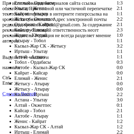
Елимай - Ордабасы
1:3
При использовании материалов сайта ссылка
Улытау - Женис
2:1
обязательна. При полной или частичной перепечатке
Кайрат - Атырау
1:1
текстовых материалов в интернете гиперссылка на
Жетысу - Окжетпес
2:2
sportinfo.kz обязательна. Адрес электронной почты
Ордабасы - Кайрат
2:1
редакции: sportinfo.official@gmail.com. За содержание
Кайсар - Елимай
2:3
рекламных публикаций ответственность несет
Женис - Каспий
1:0
рекламодатель. Редакция не всегда разделяет мнение
Атырау - Тобол
1:1
авторов.
Кызыл-Жар СК - Жетысу
3:2
Заметили ошибку в тексте?
Иртыш - Улытау
1:1
Алтай - Астана
1:1
Выделите ее мышью и
Тобол - Ордабасы
0:3
нажмите
Актобе - Кызыл-Жар СК
0:0
Кайрат - Кайсар
0:0
Ctrl
Елимай - Женис
2:1
Enter
Жетысу - Атырау
0:0
Жетысу - Атырау
0:0
Сделано Весной
Каспий - Иртыш
2:2
Астана - Улытау
3:0
Алтай - Окжетпес
0:1
Кайсар - Тобол
2:1
Актобе - Атырау
1:1
Женис - Кайрат
1:2
Кызыл-Жар СК - Алтай
1:2
Иртыш - Елимай
2:2