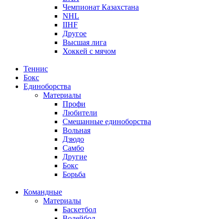
Чемпионат Казахстана
NHL
IIHF
Другое
Высшая лига
Хоккей с мячом
Теннис
Бокс
Единоборства
Материалы
Профи
Любители
Смешанные единоборства
Вольная
Дзюдо
Самбо
Другие
Бокс
Борьба
Командные
Материалы
Баскетбол
Волейбол