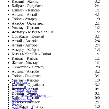
Каспий - Женис
3:2
Кайрат - Ордабасы
2:1
Елимай - Кайсар
1:1
Астана - Алтай
4:1
Тобол - Атырау
1:0
Актобе - Окжетпес
2:1
Улытау - Иртыш
1:2
Жетысу - Кызыл-Жар СК
1:2
Ордабасы - Елимай
3:1
Алтай - Актобе
2:4
Алтай - Актобе
2:4
Атырау - Кайрат
1:3
Кызыл-Жар СК - Тобол
1:1
Кайрат - Кайрат
1:1
Женис - Улытау
1:1
Окжетпес - Жетысу
2:0
Астана - Актобе
3:2
Тобол - Окжетпес
3:1
Улытау - Кайсар
1:0
Главная
Каспий - Ордабасы
3:2
Новости
Жетысу - Алтай
0:1
Обзоры матчей
Иртыш - Женис
0:1
Спортивный календарь
Кайсар - Иртыш
0:0
Футболисты
Актобе - Жетысу
2:1
Блоги
Ордабасы - Улытау
1:0
Фотогалерея