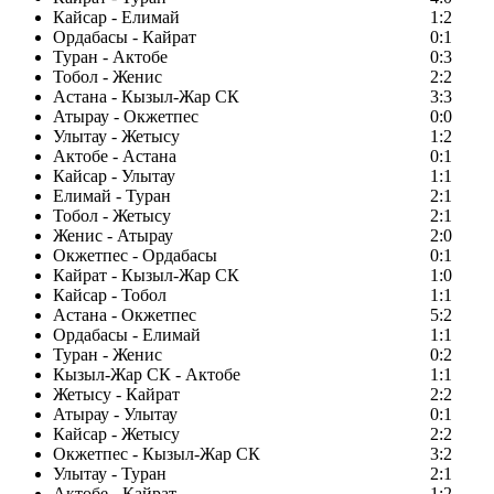
Кайсар - Елимай
1:2
Ордабасы - Кайрат
0:1
Туран - Актобе
0:3
Тобол - Женис
2:2
Астана - Кызыл-Жар СК
3:3
Атырау - Окжетпес
0:0
Улытау - Жетысу
1:2
Актобе - Астана
0:1
Кайсар - Улытау
1:1
Елимай - Туран
2:1
Тобол - Жетысу
2:1
Женис - Атырау
2:0
Окжетпес - Ордабасы
0:1
Кайрат - Кызыл-Жар СК
1:0
Кайсар - Тобол
1:1
Астана - Окжетпес
5:2
Ордабасы - Елимай
1:1
Туран - Женис
0:2
Кызыл-Жар СК - Актобе
1:1
Жетысу - Кайрат
2:2
Атырау - Улытау
0:1
Кайсар - Жетысу
2:2
Окжетпес - Кызыл-Жар СК
3:2
Улытау - Туран
2:1
Актобе - Кайрат
1:2