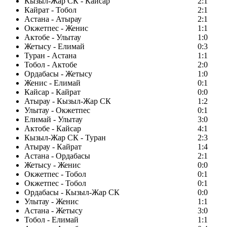
Кызыл-Жар СК - Кайсар
2:1
Кайрат - Тобол
2:1
Астана - Атырау
2:1
Окжетпес - Женис
1:1
Актобе - Улытау
1:0
Жетысу - Елимай
0:3
Туран - Астана
1:1
Тобол - Актобе
2:0
Ордабасы - Жетысу
1:0
Женис - Елимай
0:1
Кайсар - Кайрат
0:0
Атырау - Кызыл-Жар СК
1:2
Улытау - Окжетпес
0:1
Елимай - Улытау
3:0
Актобе - Кайсар
4:1
Кызыл-Жар СК - Туран
2:3
Атырау - Кайрат
1:4
Астана - Ордабасы
2:1
Жетысу - Женис
0:0
Окжетпес - Тобол
0:1
Окжетпес - Тобол
0:1
Ордабасы - Кызыл-Жар СК
0:0
Улытау - Женис
1:1
Астана - Жетысу
3:0
Тобол - Елимай
1:1