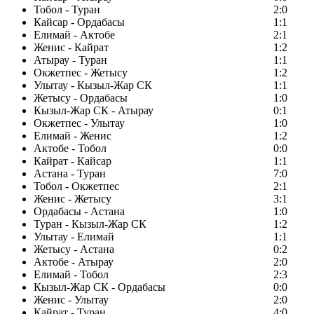
Тобол - Туран
2:0
Кайсар - Ордабасы
1:1
Елимай - Актобе
2:1
Женис - Кайрат
1:2
Атырау - Туран
1:1
Окжетпес - Жетысу
1:2
Улытау - Кызыл-Жар СК
1:1
Жетысу - Ордабасы
1:0
Кызыл-Жар СК - Атырау
0:1
Окжетпес - Улытау
1:0
Елимай - Женис
1:2
Актобе - Тобол
0:0
Кайрат - Кайсар
1:1
Астана - Туран
7:0
Тобол - Окжетпес
2:1
Женис - Жетысу
3:1
Ордабасы - Астана
1:0
Туран - Кызыл-Жар СК
1:2
Улытау - Елимай
1:1
Жетысу - Астана
0:2
Актобе - Атырау
2:0
Елимай - Тобол
2:3
Кызыл-Жар СК - Ордабасы
0:0
Женис - Улытау
2:0
Кайрат - Туран
4:0