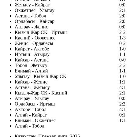
Жетысу - Кайрат
0:0
Окжетпес - Улытау
2:1
Астана - Тобол
2:0
Ордабасы - Кайсар
2:0
Атырау - Женис
0:0
Кызыл-Жар СК - Иртыш
2-2
Каспий - Окжетпес
1-3
Женис - Ордабасы
0-2
Кайрат - Актобе
1-0
Иртыш - Атырау
1-1
Кайсар - Астана
0-0
Тобол - Жетысу
2-2
Елимай - Алтай
1-1
Улытау - Кызыл-Жар СК
1-0
Кайсар - Женис
1:1
Астана - Жетысу
4:1
Кызыл-Жар СК - Каспий
2:1
Атырау - Улытау
0:0
Ордабасы - Иртыш
2:2
Актобе - Тобол
4:1
Алтай - Кайрат
0:1
Елимай - Окжетпес
1:1
Алтай - Тобол
Казахстан. Премьер-лига -2025