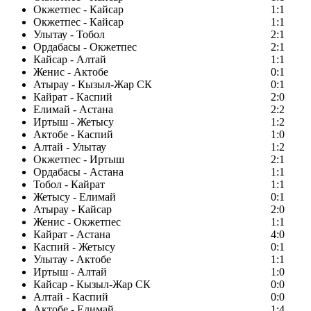
Окжетпес - Кайсар
1:1
Окжетпес - Кайсар
1:1
Улытау - Тобол
2:1
Ордабасы - Окжетпес
2:1
Кайсар - Алтай
1:1
Женис - Актобе
0:1
Атырау - Кызыл-Жар СК
0:1
Кайрат - Каспий
2:0
Елимай - Астана
2:2
Иртыш - Жетысу
1:2
Актобе - Каспий
1:0
Алтай - Улытау
1:2
Окжетпес - Иртыш
2:1
Ордабасы - Астана
1:1
Тобол - Кайрат
1:1
Жетысу - Елимай
0:1
Атырау - Кайсар
2:0
Женис - Окжетпес
1:1
Кайрат - Астана
4:0
Каспий - Жетысу
0:1
Улытау - Актобе
1:1
Иртыш - Алтай
1:0
Кайсар - Кызыл-Жар СК
0:0
Алтай - Каспий
0:0
Актобе - Елимай
1:4