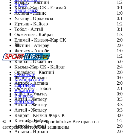
Атырау - Каспий
1:2
Видео
Кызыл-Жар СК - Елимай
0:1
Карта сайта
Астана - Женис
1:0
Улытау - Ордабасы
0:1
Иртыш - Кайсар
1:2
Тобол - Алтай
3:1
Есть идея?
Окжетпес - Кайрат
1:3
Сообщить о мероприятии
Елимай - Кызыл-Жар СК
2:0
Каспий - Атырау
Перейти на старый сайт
2:0
Жетысу - Актобе
1:0
Елимай - Атырау
1:2
Кайрат - Окжетпес
5:0
Кызыл-Жар СК - Кайрат
2:4
Ордабасы - Каспий
2:0
О проекте
Женис - Иртыш
0:0
Команда сайта
Актобе - Астана
2:0
Партнеры
Окжетпес - Тобол
2:1
Вакансии
Кайсар - Улытау
0:0
Вопросы
Алтай - Жетысу
3:3
Контакты
Алтай - Жетысу
3:3
Алтай - Жетысу
3:3
Кайрат - Кызыл-Жар СК
3:0
Каспий - Кайсар
1:2
©
Copyright
© 2025 «Sportinfo.kz» Все права на
Актобе - Алтай
2:0
авторские материалы защищены.
Астана - Иртыш
2:0