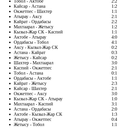
Тобол - Актобе
2:2
Кайсар - Астана
1:2
Окжетпес - Шахтер
1:1
Атырау - Аксу
2:1
Кайрат - Ордабасы
2:2
Махтаарал - Жетысу
1:2
Кызыл-Жар СК - Каспий
1:1
Актобе - Атырау
4:0
Ордабасы - Тобол
4:1
Аксу - Кызыл-Жар СК
0:2
Астана - Кайрат
0:3
Жетысу - Кайсар
0:2
Шахтер - Махтаарал
3:0
Каспий - Окжетпес
2:1
Тобол - Астана
0:1
Ордабасы - Актобе
1:1
Кайрат - Жетысу
2:3
Кайсар - Шахтер
2:1
Окжетпес - Аксу
3:0
Кызыл-Жар СК - Атырау
1:0
Махтаарал - Каспий
3:1
Астана - Ордабасы
2:0
Актобе - Кызыл-Жар СК
1:3
Атырау - Окжетпес
0:4
Жетысу - Тобол
1:1