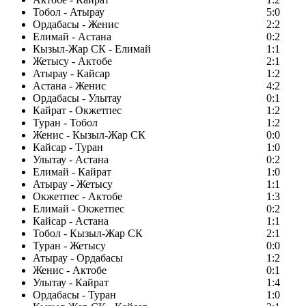
Тобол - Атырау
5:0
Ордабасы - Женис
2:2
Елимай - Астана
0:2
Кызыл-Жар СК - Елимай
1:1
Жетысу - Актобе
2:1
Атырау - Кайсар
1:2
Астана - Женис
4:2
Ордабасы - Улытау
0:1
Кайрат - Окжетпес
1:2
Туран - Тобол
1:2
Женис - Кызыл-Жар СК
0:0
Кайсар - Туран
1:0
Улытау - Астана
0:2
Елимай - Кайрат
1:0
Атырау - Жетысу
1:1
Окжетпес - Актобе
1:3
Елимай - Окжетпес
0:2
Кайсар - Астана
1:1
Тобол - Кызыл-Жар СК
2:1
Туран - Жетысу
0:0
Атырау - Ордабасы
1:2
Женис - Актобе
0:1
Улытау - Кайрат
1:4
Ордабасы - Туран
1:0