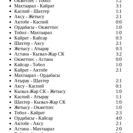
Окжетпес - Тобол
1:2
Махтаарал - Кайрат
3:1
Каспий - Шахтер
1:1
Аксу - Жетысу
2:1
Актобе - Каспий
0:0
Ордабасы - Окжетпес
1:0
Тобол - Махтаарал
1:0
Кайрат - Кайсар
0:3
Шахтер - Аксу
2:1
Жетысу - Атырау
0:3
Астана - Кызыл-Жар СК
3:2
Окжетпес - Астана
0:0
Кайсар - Тобол
1:0
Кайрат - Актобе
2:1
Махтаарал - Ордабасы
Атырау - Шахтер
2:1
Аксу - Каспий
0:1
Кызыл-Жар СК - Жетысу
1:0
Каспий - Атырау
1:1
Шахтер - Кызыл-Жар СК
1:0
Жетысу - Окжетпес
1:0
Тобол - Кайрат
2:3
Ордабасы - Кайсар
4:0
Актобе - Аксу
2:1
Астана - Махтаарал
2:0