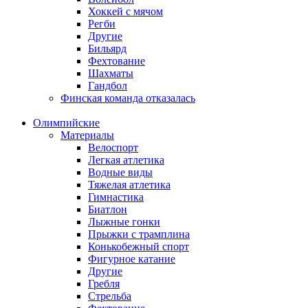
Хоккей с мячом
Регби
Другие
Бильярд
Фехтование
Шахматы
Гандбол
Финская команда отказалась
Олимпийские
Материалы
Велоспорт
Легкая атлетика
Водные виды
Тяжелая атлетика
Гимнастика
Биатлон
Лыжные гонки
Прыжки с трамплина
Конькобежный спорт
Фигурное катание
Другие
Гребля
Стрельба