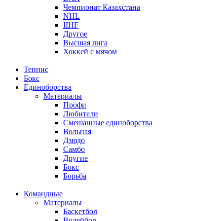
Чемпионат Казахстана
NHL
IIHF
Другое
Высшая лига
Хоккей с мячом
Теннис
Бокс
Единоборства
Материалы
Профи
Любители
Смешанные единоборства
Вольная
Дзюдо
Самбо
Другие
Бокс
Борьба
Командные
Материалы
Баскетбол
Волейбол