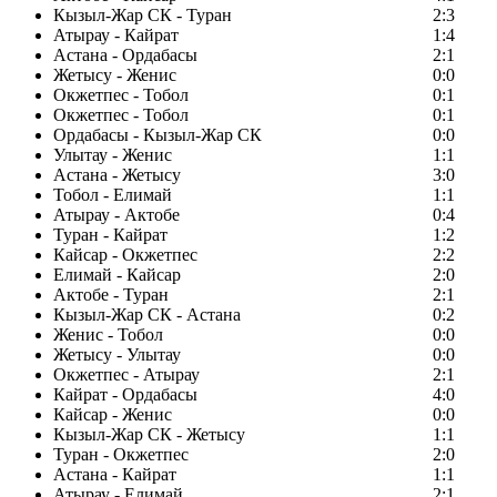
Кызыл-Жар СК - Туран
2:3
Атырау - Кайрат
1:4
Астана - Ордабасы
2:1
Жетысу - Женис
0:0
Окжетпес - Тобол
0:1
Окжетпес - Тобол
0:1
Ордабасы - Кызыл-Жар СК
0:0
Улытау - Женис
1:1
Астана - Жетысу
3:0
Тобол - Елимай
1:1
Атырау - Актобе
0:4
Туран - Кайрат
1:2
Кайсар - Окжетпес
2:2
Елимай - Кайсар
2:0
Актобе - Туран
2:1
Кызыл-Жар СК - Астана
0:2
Женис - Тобол
0:0
Жетысу - Улытау
0:0
Окжетпес - Атырау
2:1
Кайрат - Ордабасы
4:0
Кайсар - Женис
0:0
Кызыл-Жар СК - Жетысу
1:1
Туран - Окжетпес
2:0
Астана - Кайрат
1:1
Атырау - Елимай
2:1