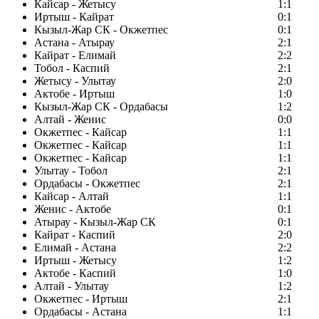
Кайсар - Жетысу
1:1
Иртыш - Кайрат
0:1
Кызыл-Жар СК - Окжетпес
0:1
Астана - Атырау
2:1
Кайрат - Елимай
2:2
Тобол - Каспий
2:1
Жетысу - Улытау
2:0
Актобе - Иртыш
1:0
Кызыл-Жар СК - Ордабасы
1:2
Алтай - Женис
0:0
Окжетпес - Кайсар
1:1
Окжетпес - Кайсар
1:1
Окжетпес - Кайсар
1:1
Улытау - Тобол
2:1
Ордабасы - Окжетпес
2:1
Кайсар - Алтай
1:1
Женис - Актобе
0:1
Атырау - Кызыл-Жар СК
0:1
Кайрат - Каспий
2:0
Елимай - Астана
2:2
Иртыш - Жетысу
1:2
Актобе - Каспий
1:0
Алтай - Улытау
1:2
Окжетпес - Иртыш
2:1
Ордабасы - Астана
1:1