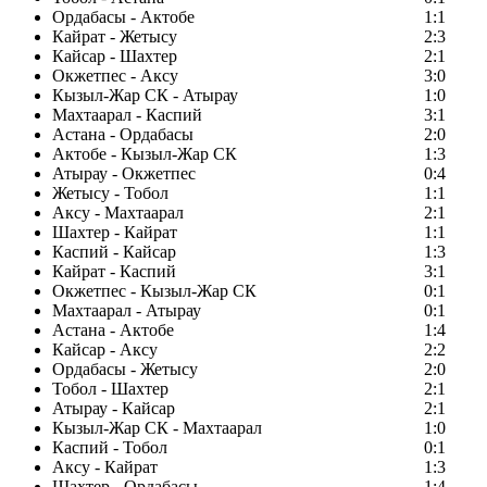
Ордабасы - Актобе
1:1
Кайрат - Жетысу
2:3
Кайсар - Шахтер
2:1
Окжетпес - Аксу
3:0
Кызыл-Жар СК - Атырау
1:0
Махтаарал - Каспий
3:1
Астана - Ордабасы
2:0
Актобе - Кызыл-Жар СК
1:3
Атырау - Окжетпес
0:4
Жетысу - Тобол
1:1
Аксу - Махтаарал
2:1
Шахтер - Кайрат
1:1
Каспий - Кайсар
1:3
Кайрат - Каспий
3:1
Окжетпес - Кызыл-Жар СК
0:1
Махтаарал - Атырау
0:1
Астана - Актобе
1:4
Кайсар - Аксу
2:2
Ордабасы - Жетысу
2:0
Тобол - Шахтер
2:1
Атырау - Кайсар
2:1
Кызыл-Жар СК - Махтаарал
1:0
Каспий - Тобол
0:1
Аксу - Кайрат
1:3
Шахтер - Ордабасы
1:4