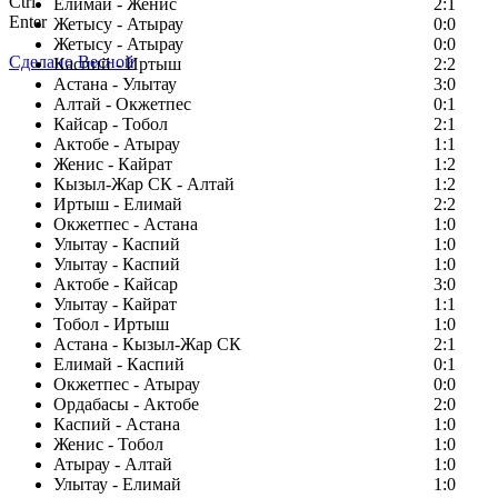
Ctrl
Елимай - Женис
2:1
Enter
Жетысу - Атырау
0:0
Жетысу - Атырау
0:0
Сделано Весной
Каспий - Иртыш
2:2
Астана - Улытау
3:0
Алтай - Окжетпес
0:1
Кайсар - Тобол
2:1
Актобе - Атырау
1:1
Женис - Кайрат
1:2
Кызыл-Жар СК - Алтай
1:2
Иртыш - Елимай
2:2
Окжетпес - Астана
1:0
Улытау - Каспий
1:0
Улытау - Каспий
1:0
Актобе - Кайсар
3:0
Улытау - Кайрат
1:1
Тобол - Иртыш
1:0
Астана - Кызыл-Жар СК
2:1
Елимай - Каспий
0:1
Окжетпес - Атырау
0:0
Ордабасы - Актобе
2:0
Каспий - Астана
1:0
Женис - Тобол
1:0
Атырау - Алтай
1:0
Улытау - Елимай
1:0