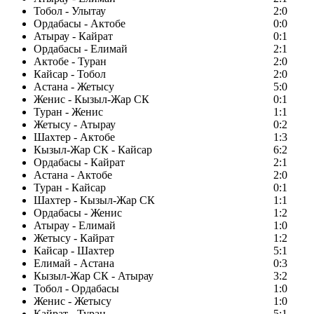
Тобол - Улытау
2:0
Ордабасы - Актобе
0:0
Атырау - Кайрат
0:1
Ордабасы - Елимай
2:1
Актобе - Туран
2:0
Кайсар - Тобол
2:0
Астана - Жетысу
5:0
Женис - Кызыл-Жар СК
0:1
Туран - Женис
1:1
Жетысу - Атырау
0:2
Шахтер - Актобе
1:3
Кызыл-Жар СК - Кайсар
6:2
Ордабасы - Кайрат
2:1
Астана - Актобе
2:0
Туран - Кайсар
0:1
Шахтер - Кызыл-Жар СК
1:1
Ордабасы - Женис
1:2
Атырау - Елимай
1:0
Жетысу - Кайрат
1:2
Кайсар - Шахтер
5:1
Елимай - Астана
0:3
Кызыл-Жар СК - Атырау
3:2
Тобол - Ордабасы
1:0
Женис - Жетысу
1:0
Кайрат - Туран
5:1