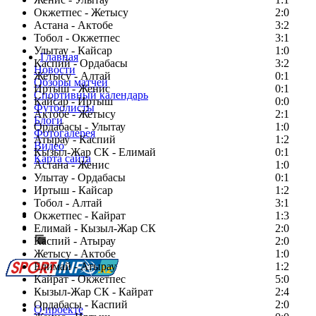
Окжетпес - Жетысу
2:0
Астана - Актобе
3:2
Тобол - Окжетпес
3:1
Улытау - Кайсар
1:0
Главная
Каспий - Ордабасы
3:2
Новости
Жетысу - Алтай
0:1
Обзоры матчей
Иртыш - Женис
0:1
Спортивный календарь
Кайсар - Иртыш
0:0
Футболисты
Актобе - Жетысу
2:1
Блоги
Ордабасы - Улытау
1:0
Фотогалерея
Атырау - Каспий
1:2
Видео
Кызыл-Жар СК - Елимай
0:1
Карта сайта
Астана - Женис
1:0
Улытау - Ордабасы
0:1
Иртыш - Кайсар
1:2
Тобол - Алтай
3:1
Есть идея?
Окжетпес - Кайрат
1:3
Сообщить о мероприятии
Елимай - Кызыл-Жар СК
2:0
Каспий - Атырау
Перейти на старый сайт
2:0
Жетысу - Актобе
1:0
Елимай - Атырау
1:2
Кайрат - Окжетпес
5:0
Кызыл-Жар СК - Кайрат
2:4
Ордабасы - Каспий
2:0
О проекте