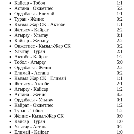
Кайсар - Тобол
1:1
Астана - Окжетпес
5:2
Ордабасы - Елимай
1:1
Туран - Женис
0:2
Кызыл-Жар СК - Актобе
1:1
Жетысу - Кайрат
2:2
Атырау - Улытау
0:1
Кайсар - Жетысу
2:2
Окжетпес - Кызыл-Жар СК
3:2
Улытау - Туран
2:1
Актобе - Кайрат
1:2
Тобол - Атырау
5:0
Ордабасы - Женис
2:2
Елимай - Астана
0:2
Кызыл-Жар СК - Елимай
1:1
Жетысу - Актобе
2:1
Атырау - Кайсар
1:2
Астана - Женис
4:2
Ордабасы - Улытау
0:1
Кайрат - Окжетпес
1:2
Туран - Тобол
1:2
Женис - Кызыл-Жар СК
0:0
Кайсар - Туран
1:0
Улытау - Астана
0:2
Елимай - Кайрат
1:0