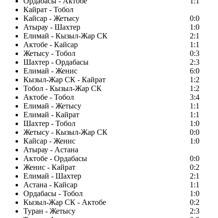
Ордабасы - Актобе
1:1
Кайрат - Тобол
Кайсар - Жетысу
0:0
Атырау - Шахтер
1:0
Елимай - Кызыл-Жар СК
2:1
Актобе - Кайсар
1:1
Жетысу - Тобол
0:3
Шахтер - Ордабасы
2:3
Елимай - Женис
6:0
Кызыл-Жар СК - Кайрат
1:2
Тобол - Кызыл-Жар СК
1:2
Актобе - Тобол
3:4
Елимай - Жетысу
1:1
Елимай - Кайрат
1:1
Шахтер - Тобол
1:0
Жетысу - Кызыл-Жар СК
0:0
Кайсар - Женис
1:0
Атырау - Астана
Актобе - Ордабасы
0:0
Женис - Кайрат
0:2
Елимай - Шахтер
2:1
Астана - Кайсар
1:1
Ордабасы - Тобол
1:0
Кызыл-Жар СК - Актобе
0:2
Туран - Жетысу
2:3