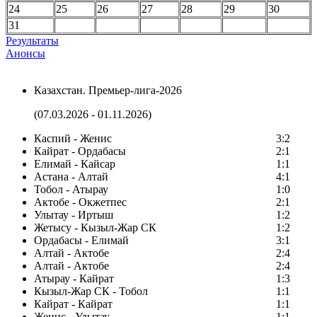
24
25
26
27
28
29
30
31
Результаты
Анонсы
Казахстан. Премьер-лига-2026
(07.03.2026 - 01.11.2026)
Каспий - Женис
3:2
Кайрат - Ордабасы
2:1
Елимай - Кайсар
1:1
Астана - Алтай
4:1
Тобол - Атырау
1:0
Актобе - Окжетпес
2:1
Улытау - Иртыш
1:2
Жетысу - Кызыл-Жар СК
1:2
Ордабасы - Елимай
3:1
Алтай - Актобе
2:4
Алтай - Актобе
2:4
Атырау - Кайрат
1:3
Кызыл-Жар СК - Тобол
1:1
Кайрат - Кайрат
1:1
Женис - Улытау
1:1