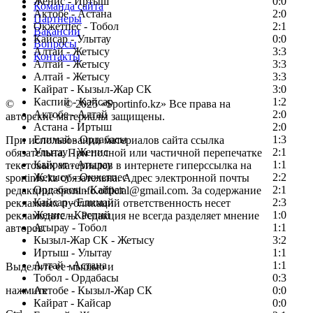
Женис - Иртыш
0:0
Команда сайта
Актобе - Астана
2:0
Партнеры
Окжетпес - Тобол
2:1
Вакансии
Кайсар - Улытау
0:0
Вопросы
Алтай - Жетысу
3:3
Контакты
Алтай - Жетысу
3:3
Алтай - Жетысу
3:3
Кайрат - Кызыл-Жар СК
3:0
Каспий - Кайсар
1:2
©
Copyright
© 2025 «Sportinfo.kz» Все права на
Актобе - Алтай
2:0
авторские материалы защищены.
Астана - Иртыш
2:0
Елимай - Ордабасы
1:3
При использовании материалов сайта ссылка
Улытау - Женис
2:1
обязательна. При полной или частичной перепечатке
Кайрат - Атырау
1:1
текстовых материалов в интернете гиперссылка на
Жетысу - Окжетпес
2:2
sportinfo.kz обязательна. Адрес электронной почты
Ордабасы - Кайрат
2:1
редакции: sportinfo.official@gmail.com. За содержание
Кайсар - Елимай
2:3
рекламных публикаций ответственность несет
Женис - Каспий
1:0
рекламодатель. Редакция не всегда разделяет мнение
Атырау - Тобол
1:1
авторов.
Кызыл-Жар СК - Жетысу
3:2
Заметили ошибку в тексте?
Иртыш - Улытау
1:1
Алтай - Астана
1:1
Выделите ее мышью и
Тобол - Ордабасы
0:3
нажмите
Актобе - Кызыл-Жар СК
0:0
Кайрат - Кайсар
0:0