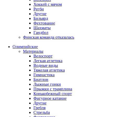
Хоккей с мячом
Регби
Другие
Бильярд
Фехтование
Шахматы
Гандбол
Финская команда отказалась
Олимпийские
Материалы
Велоспорт
Легкая атлетика
Водные виды
Тяжелая атлетика
Гимнастика
Биатлон
Лыжные гонки
Прыжки с трамплина
Конькобежный спорт
Фигурное катание
Другие
Гребля
Стрельба