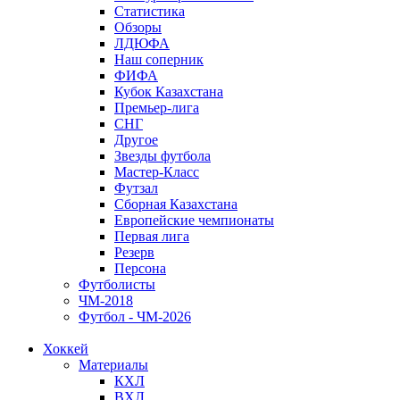
Статистика
Обзоры
ЛДЮФА
Наш соперник
ФИФА
Кубок Казахстана
Премьер-лига
СНГ
Другое
Звезды футбола
Мастер-Класс
Футзал
Сборная Казахстана
Европейские чемпионаты
Первая лига
Резерв
Персона
Футболисты
ЧМ-2018
Футбол - ЧМ-2026
Хоккей
Материалы
КХЛ
ВХЛ