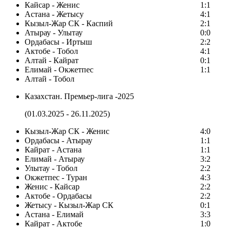
Кайсар - Женис
1:1
Астана - Жетысу
4:1
Кызыл-Жар СК - Каспий
2:1
Атырау - Улытау
0:0
Ордабасы - Иртыш
2:2
Актобе - Тобол
4:1
Алтай - Кайрат
0:1
Елимай - Окжетпес
1:1
Алтай - Тобол
Казахстан. Премьер-лига -2025
(01.03.2025 - 26.11.2025)
Кызыл-Жар СК - Женис
4:0
Ордабасы - Атырау
1:1
Кайрат - Астана
1:1
Елимай - Атырау
3:2
Улытау - Тобол
2:2
Окжетпес - Туран
4:3
Женис - Кайсар
2:2
Актобе - Ордабасы
2:2
Жетысу - Кызыл-Жар СК
0:1
Астана - Елимай
3:3
Кайрат - Актобе
1:0