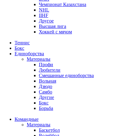
Чемпионат Казахстана
NHL
IIHF
Другое
Высшая лига
Хоккей с мячом
Теннис
Бокс
Единоборства
Материалы
Профи
Любители
Смешанные единоборства
Вольная
Дзюдо
Самбо
Другие
Бокс
Борьба
Командные
Материалы
Баскетбол
Волейбол