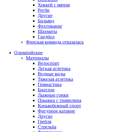
Хоккей с мячом
Регби
Другие
Бильярд
Фехтование
Шахматы
Гандбол
Финская команда отказалась
Олимпийские
Материалы
Велоспорт
Легкая атлетика
Водные виды
Тяжелая атлетика
Гимнастика
Биатлон
Лыжные гонки
Прыжки с трамплина
Конькобежный спорт
Фигурное катание
Другие
Гребля
Стрельба