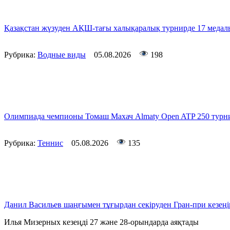
Қазақстан жүзуден АҚШ-тағы халықаралық турнирде 17 медал
Рубрика:
Водные виды
05.08.2026
198
Олимпиада чемпионы Томаш Махач Almaty Open ATP 250 турн
Рубрика:
Теннис
05.08.2026
135
Данил Васильев шаңғымен тұғырдан секіруден Гран-при кезеңін
Илья Мизерных кезеңді 27 және 28-орындарда аяқтады