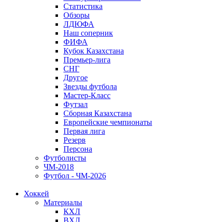
Статистика
Обзоры
ЛДЮФА
Наш соперник
ФИФА
Кубок Казахстана
Премьер-лига
СНГ
Другое
Звезды футбола
Мастер-Класс
Футзал
Сборная Казахстана
Европейские чемпионаты
Первая лига
Резерв
Персона
Футболисты
ЧМ-2018
Футбол - ЧМ-2026
Хоккей
Материалы
КХЛ
ВХЛ