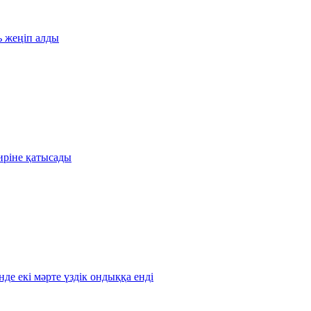
ь жеңіп алды
иріне қатысады
де екі мәрте үздік ондыққа енді