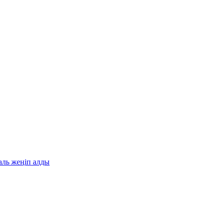
аль жеңіп алды