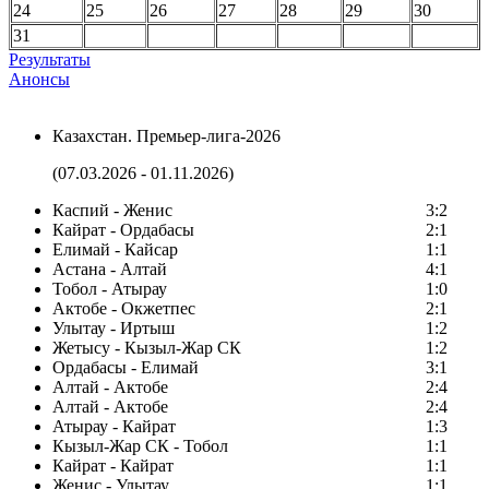
24
25
26
27
28
29
30
31
Результаты
Анонсы
Казахстан. Премьер-лига-2026
(07.03.2026 - 01.11.2026)
Каспий - Женис
3:2
Кайрат - Ордабасы
2:1
Елимай - Кайсар
1:1
Астана - Алтай
4:1
Тобол - Атырау
1:0
Актобе - Окжетпес
2:1
Улытау - Иртыш
1:2
Жетысу - Кызыл-Жар СК
1:2
Ордабасы - Елимай
3:1
Алтай - Актобе
2:4
Алтай - Актобе
2:4
Атырау - Кайрат
1:3
Кызыл-Жар СК - Тобол
1:1
Кайрат - Кайрат
1:1
Женис - Улытау
1:1