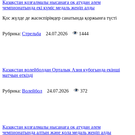
Қазақстан қозғалмалы нысанаға оқ атудан әлем
чемпионатында екі күміс медаль жеңіп алды
Қос жүлде де жасөспірімдер санатында қоржынға түсті
Рубрика:
Стрельба
24.07.2026
1444
Қазақстан волейболдан Орталық Азия кубогында екінші
матчын өткізді
Рубрика:
Волейбол
24.07.2026
372
Қазақстан қозғалмалы нысанаға оқ атудан әлем
чемпионатында алтын және қола медаль жеңіп алды