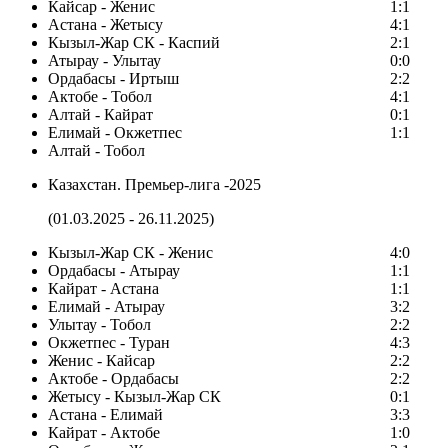
Кайсар - Женис
1:1
Астана - Жетысу
4:1
Кызыл-Жар СК - Каспий
2:1
Атырау - Улытау
0:0
Ордабасы - Иртыш
2:2
Актобе - Тобол
4:1
Алтай - Кайрат
0:1
Елимай - Окжетпес
1:1
Алтай - Тобол
Казахстан. Премьер-лига -2025
(01.03.2025 - 26.11.2025)
Кызыл-Жар СК - Женис
4:0
Ордабасы - Атырау
1:1
Кайрат - Астана
1:1
Елимай - Атырау
3:2
Улытау - Тобол
2:2
Окжетпес - Туран
4:3
Женис - Кайсар
2:2
Актобе - Ордабасы
2:2
Жетысу - Кызыл-Жар СК
0:1
Астана - Елимай
3:3
Кайрат - Актобе
1:0