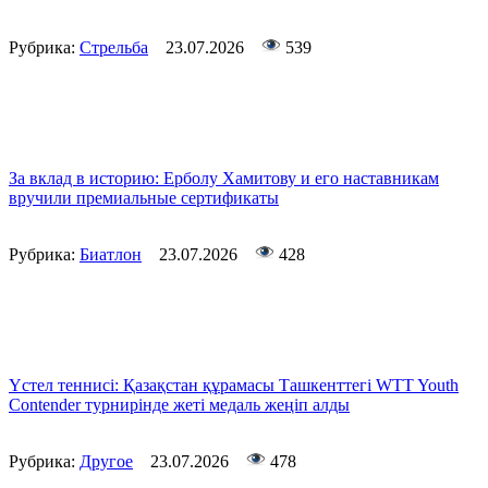
Рубрика:
Стрельба
23.07.2026
539
За вклад в историю: Ерболу Хамитову и его наставникам
вручили премиальные сертификаты
Рубрика:
Биатлон
23.07.2026
428
Үстел теннисі: Қазақстан құрамасы Ташкенттегі WTT Youth
Contender турнирінде жеті медаль жеңіп алды
Рубрика:
Другое
23.07.2026
478