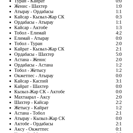
Туран - Кайрат
0:0
Женис - Шахтер
1:0
Атырау - Ордабасы
1:1
Кайсар - Кызыл-Жар СК
0:3
Ордабасы - Атырау
1:1
Кайсар - Актобе
1:3
Тобол - Елимай
4:2
Елимай - Атырау
0:0
Тобол - Туран
2:0
Кайрат - Кызыл-Жар СК
2:1
Ордабасы - Шахтер
5:0
Астана - Женис
2:0
Ордабасы - Астана
1:2
Тобол - Жетысу
1:2
Окжетпес - Атырау
0:0
Кайсар - Каспий
3:1
Кайрат - Шахтер
0:0
Кызыл-Жар СК - Актобе
0:0
Махтаарал - Аксу
2:0
Шахтер - Кайсар
2:2
Жетысу - Кайрат
1:2
Астана - Тобол
2:1
Атырау - Кызыл-Жар СК
0:0
Актобе - Ордабасы
2:1
Аксу - Окжетпес
0:1