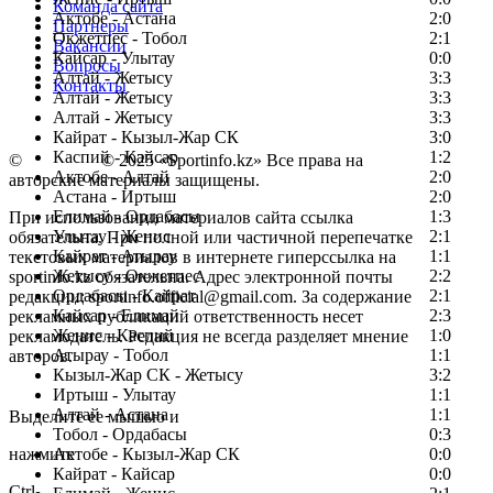
Команда сайта
Актобе - Астана
2:0
Партнеры
Окжетпес - Тобол
2:1
Вакансии
Кайсар - Улытау
0:0
Вопросы
Алтай - Жетысу
3:3
Контакты
Алтай - Жетысу
3:3
Алтай - Жетысу
3:3
Кайрат - Кызыл-Жар СК
3:0
Каспий - Кайсар
1:2
©
Copyright
© 2025 «Sportinfo.kz» Все права на
Актобе - Алтай
2:0
авторские материалы защищены.
Астана - Иртыш
2:0
Елимай - Ордабасы
1:3
При использовании материалов сайта ссылка
Улытау - Женис
2:1
обязательна. При полной или частичной перепечатке
Кайрат - Атырау
1:1
текстовых материалов в интернете гиперссылка на
Жетысу - Окжетпес
2:2
sportinfo.kz обязательна. Адрес электронной почты
Ордабасы - Кайрат
2:1
редакции: sportinfo.official@gmail.com. За содержание
Кайсар - Елимай
2:3
рекламных публикаций ответственность несет
Женис - Каспий
1:0
рекламодатель. Редакция не всегда разделяет мнение
Атырау - Тобол
1:1
авторов.
Кызыл-Жар СК - Жетысу
3:2
Заметили ошибку в тексте?
Иртыш - Улытау
1:1
Алтай - Астана
1:1
Выделите ее мышью и
Тобол - Ордабасы
0:3
нажмите
Актобе - Кызыл-Жар СК
0:0
Кайрат - Кайсар
0:0
Ctrl