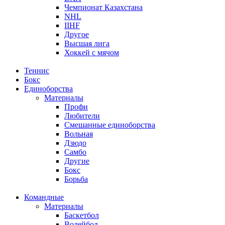
Чемпионат Казахстана
NHL
IIHF
Другое
Высшая лига
Хоккей с мячом
Теннис
Бокс
Единоборства
Материалы
Профи
Любители
Смешанные единоборства
Вольная
Дзюдо
Самбо
Другие
Бокс
Борьба
Командные
Материалы
Баскетбол
Волейбол