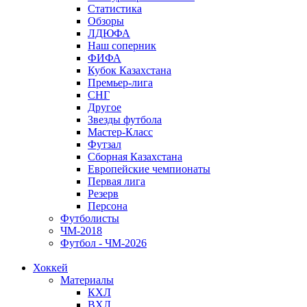
Статистика
Обзоры
ЛДЮФА
Наш соперник
ФИФА
Кубок Казахстана
Премьер-лига
СНГ
Другое
Звезды футбола
Мастер-Класс
Футзал
Сборная Казахстана
Европейские чемпионаты
Первая лига
Резерв
Персона
Футболисты
ЧМ-2018
Футбол - ЧМ-2026
Хоккей
Материалы
КХЛ
ВХЛ