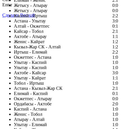
Елимай - Женис
2:1
Enter
Жетысу - Атырау
0:0
Жетысу - Атырау
0:0
Сделано Весной
Каспий - Иртыш
2:2
Астана - Улытау
3:0
Алтай - Окжетпес
0:1
Кайсар - Тобол
2:1
Актобе - Атырау
1:1
Женис - Кайрат
1:2
Кызыл-Жар СК - Алтай
1:2
Иртыш - Елимай
2:2
Окжетпес - Астана
1:0
Улытау - Каспий
1:0
Улытау - Каспий
1:0
Актобе - Кайсар
3:0
Улытау - Кайрат
1:1
Тобол - Иртыш
1:0
Астана - Кызыл-Жар СК
2:1
Елимай - Каспий
0:1
Окжетпес - Атырау
0:0
Ордабасы - Актобе
2:0
Каспий - Астана
1:0
Женис - Тобол
1:0
Атырау - Алтай
1:0
Улытау - Елимай
1:0