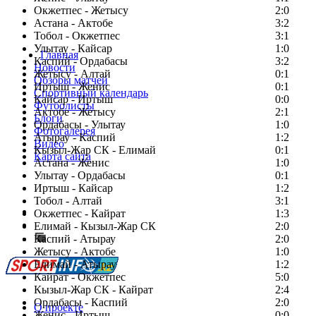
Окжетпес - Жетысу
2:0
Астана - Актобе
3:2
Тобол - Окжетпес
3:1
Улытау - Кайсар
1:0
Главная
Каспий - Ордабасы
3:2
Новости
Жетысу - Алтай
0:1
Обзоры матчей
Иртыш - Женис
0:1
Спортивный календарь
Кайсар - Иртыш
0:0
Футболисты
Актобе - Жетысу
2:1
Блоги
Ордабасы - Улытау
1:0
Фотогалерея
Атырау - Каспий
1:2
Видео
Кызыл-Жар СК - Елимай
0:1
Карта сайта
Астана - Женис
1:0
Улытау - Ордабасы
0:1
Иртыш - Кайсар
1:2
Тобол - Алтай
3:1
Есть идея?
Окжетпес - Кайрат
1:3
Сообщить о мероприятии
Елимай - Кызыл-Жар СК
2:0
Каспий - Атырау
Перейти на старый сайт
2:0
Жетысу - Актобе
1:0
Елимай - Атырау
1:2
Кайрат - Окжетпес
5:0
Кызыл-Жар СК - Кайрат
2:4
Ордабасы - Каспий
2:0
О проекте
Женис - Иртыш
0:0