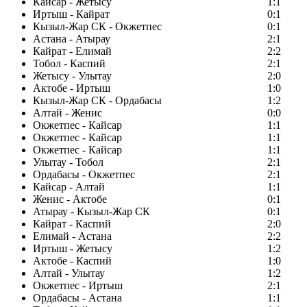
Кайсар - Жетысу
1:1
Иртыш - Кайрат
0:1
Кызыл-Жар СК - Окжетпес
0:1
Астана - Атырау
2:1
Кайрат - Елимай
2:2
Тобол - Каспий
2:1
Жетысу - Улытау
2:0
Актобе - Иртыш
1:0
Кызыл-Жар СК - Ордабасы
1:2
Алтай - Женис
0:0
Окжетпес - Кайсар
1:1
Окжетпес - Кайсар
1:1
Окжетпес - Кайсар
1:1
Улытау - Тобол
2:1
Ордабасы - Окжетпес
2:1
Кайсар - Алтай
1:1
Женис - Актобе
0:1
Атырау - Кызыл-Жар СК
0:1
Кайрат - Каспий
2:0
Елимай - Астана
2:2
Иртыш - Жетысу
1:2
Актобе - Каспий
1:0
Алтай - Улытау
1:2
Окжетпес - Иртыш
2:1
Ордабасы - Астана
1:1