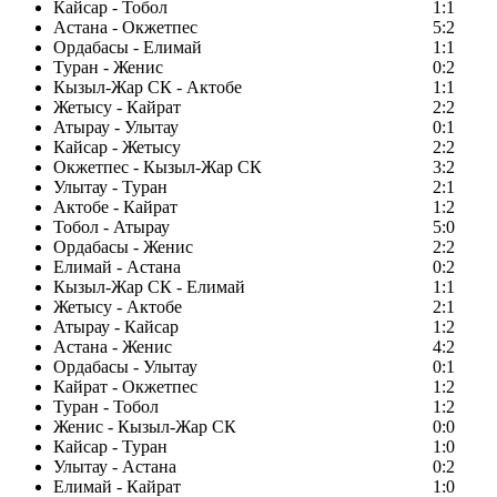
Кайсар - Тобол
1:1
Астана - Окжетпес
5:2
Ордабасы - Елимай
1:1
Туран - Женис
0:2
Кызыл-Жар СК - Актобе
1:1
Жетысу - Кайрат
2:2
Атырау - Улытау
0:1
Кайсар - Жетысу
2:2
Окжетпес - Кызыл-Жар СК
3:2
Улытау - Туран
2:1
Актобе - Кайрат
1:2
Тобол - Атырау
5:0
Ордабасы - Женис
2:2
Елимай - Астана
0:2
Кызыл-Жар СК - Елимай
1:1
Жетысу - Актобе
2:1
Атырау - Кайсар
1:2
Астана - Женис
4:2
Ордабасы - Улытау
0:1
Кайрат - Окжетпес
1:2
Туран - Тобол
1:2
Женис - Кызыл-Жар СК
0:0
Кайсар - Туран
1:0
Улытау - Астана
0:2
Елимай - Кайрат
1:0