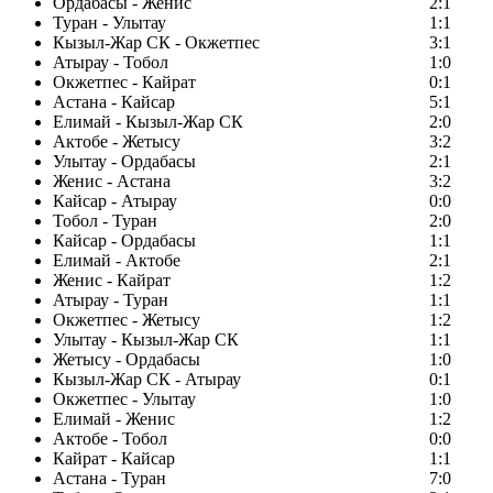
Ордабасы - Женис
2:1
Туран - Улытау
1:1
Кызыл-Жар СК - Окжетпес
3:1
Атырау - Тобол
1:0
Окжетпес - Кайрат
0:1
Астана - Кайсар
5:1
Елимай - Кызыл-Жар СК
2:0
Актобе - Жетысу
3:2
Улытау - Ордабасы
2:1
Женис - Астана
3:2
Кайсар - Атырау
0:0
Тобол - Туран
2:0
Кайсар - Ордабасы
1:1
Елимай - Актобе
2:1
Женис - Кайрат
1:2
Атырау - Туран
1:1
Окжетпес - Жетысу
1:2
Улытау - Кызыл-Жар СК
1:1
Жетысу - Ордабасы
1:0
Кызыл-Жар СК - Атырау
0:1
Окжетпес - Улытау
1:0
Елимай - Женис
1:2
Актобе - Тобол
0:0
Кайрат - Кайсар
1:1
Астана - Туран
7:0