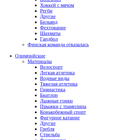
Хоккей с мячом
Регби
Другие
Бильярд
Фехтование
Шахматы
Гандбол
Финская команда отказалась
Олимпийские
Материалы
Велоспорт
Легкая атлетика
Водные виды
Тяжелая атлетика
Гимнастика
Биатлон
Лыжные гонки
Прыжки с трамплина
Конькобежный спорт
Фигурное катание
Другие
Гребля
Стрельба