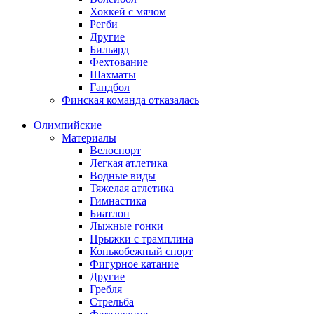
Хоккей с мячом
Регби
Другие
Бильярд
Фехтование
Шахматы
Гандбол
Финская команда отказалась
Олимпийские
Материалы
Велоспорт
Легкая атлетика
Водные виды
Тяжелая атлетика
Гимнастика
Биатлон
Лыжные гонки
Прыжки с трамплина
Конькобежный спорт
Фигурное катание
Другие
Гребля
Стрельба