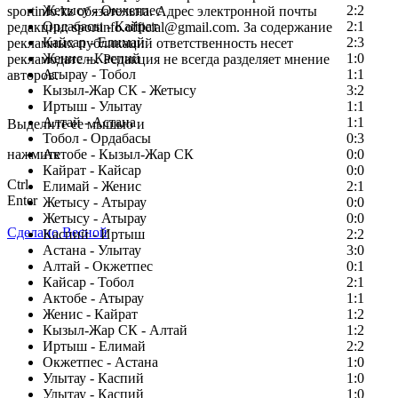
Жетысу - Окжетпес
2:2
sportinfo.kz обязательна. Адрес электронной почты
Ордабасы - Кайрат
2:1
редакции: sportinfo.official@gmail.com. За содержание
Кайсар - Елимай
2:3
рекламных публикаций ответственность несет
Женис - Каспий
1:0
рекламодатель. Редакция не всегда разделяет мнение
Атырау - Тобол
1:1
авторов.
Кызыл-Жар СК - Жетысу
3:2
Заметили ошибку в тексте?
Иртыш - Улытау
1:1
Алтай - Астана
1:1
Выделите ее мышью и
Тобол - Ордабасы
0:3
нажмите
Актобе - Кызыл-Жар СК
0:0
Кайрат - Кайсар
0:0
Ctrl
Елимай - Женис
2:1
Enter
Жетысу - Атырау
0:0
Жетысу - Атырау
0:0
Сделано Весной
Каспий - Иртыш
2:2
Астана - Улытау
3:0
Алтай - Окжетпес
0:1
Кайсар - Тобол
2:1
Актобе - Атырау
1:1
Женис - Кайрат
1:2
Кызыл-Жар СК - Алтай
1:2
Иртыш - Елимай
2:2
Окжетпес - Астана
1:0
Улытау - Каспий
1:0
Улытау - Каспий
1:0