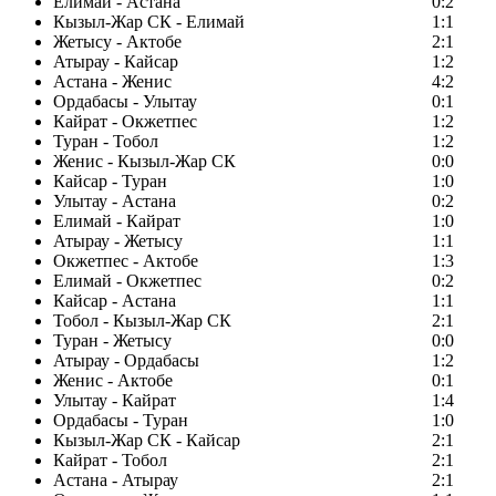
Елимай - Астана
0:2
Кызыл-Жар СК - Елимай
1:1
Жетысу - Актобе
2:1
Атырау - Кайсар
1:2
Астана - Женис
4:2
Ордабасы - Улытау
0:1
Кайрат - Окжетпес
1:2
Туран - Тобол
1:2
Женис - Кызыл-Жар СК
0:0
Кайсар - Туран
1:0
Улытау - Астана
0:2
Елимай - Кайрат
1:0
Атырау - Жетысу
1:1
Окжетпес - Актобе
1:3
Елимай - Окжетпес
0:2
Кайсар - Астана
1:1
Тобол - Кызыл-Жар СК
2:1
Туран - Жетысу
0:0
Атырау - Ордабасы
1:2
Женис - Актобе
0:1
Улытау - Кайрат
1:4
Ордабасы - Туран
1:0
Кызыл-Жар СК - Кайсар
2:1
Кайрат - Тобол
2:1
Астана - Атырау
2:1