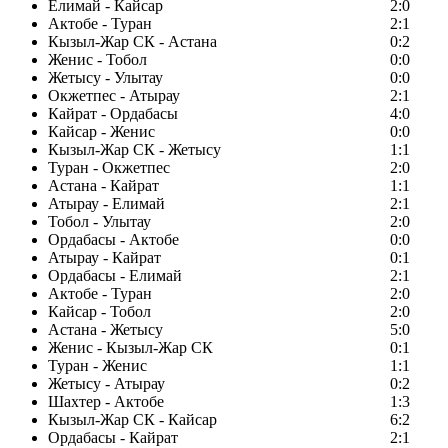
Елимай - Кайсар
2:0
Актобе - Туран
2:1
Кызыл-Жар СК - Астана
0:2
Женис - Тобол
0:0
Жетысу - Улытау
0:0
Окжетпес - Атырау
2:1
Кайрат - Ордабасы
4:0
Кайсар - Женис
0:0
Кызыл-Жар СК - Жетысу
1:1
Туран - Окжетпес
2:0
Астана - Кайрат
1:1
Атырау - Елимай
2:1
Тобол - Улытау
2:0
Ордабасы - Актобе
0:0
Атырау - Кайрат
0:1
Ордабасы - Елимай
2:1
Актобе - Туран
2:0
Кайсар - Тобол
2:0
Астана - Жетысу
5:0
Женис - Кызыл-Жар СК
0:1
Туран - Женис
1:1
Жетысу - Атырау
0:2
Шахтер - Актобе
1:3
Кызыл-Жар СК - Кайсар
6:2
Ордабасы - Кайрат
2:1