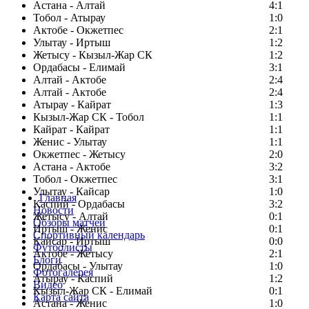
Астана - Алтай
4:1
Тобол - Атырау
1:0
Актобе - Окжетпес
2:1
Улытау - Иртыш
1:2
Жетысу - Кызыл-Жар СК
1:2
Ордабасы - Елимай
3:1
Алтай - Актобе
2:4
Алтай - Актобе
2:4
Атырау - Кайрат
1:3
Кызыл-Жар СК - Тобол
1:1
Кайрат - Кайрат
1:1
Женис - Улытау
1:1
Окжетпес - Жетысу
2:0
Астана - Актобе
3:2
Тобол - Окжетпес
3:1
Улытау - Кайсар
1:0
Главная
Каспий - Ордабасы
3:2
Новости
Жетысу - Алтай
0:1
Обзоры матчей
Иртыш - Женис
0:1
Спортивный календарь
Кайсар - Иртыш
0:0
Футболисты
Актобе - Жетысу
2:1
Блоги
Ордабасы - Улытау
1:0
Фотогалерея
Атырау - Каспий
1:2
Видео
Кызыл-Жар СК - Елимай
0:1
Карта сайта
Астана - Женис
1:0