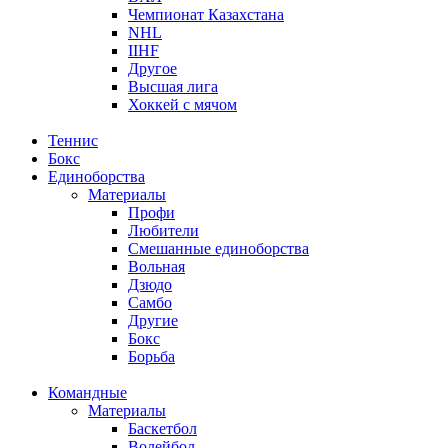
Чемпионат Казахстана
NHL
IIHF
Другое
Высшая лига
Хоккей с мячом
Теннис
Бокс
Единоборства
Материалы
Профи
Любители
Смешанные единоборства
Вольная
Дзюдо
Самбо
Другие
Бокс
Борьба
Командные
Материалы
Баскетбол
Волейбол