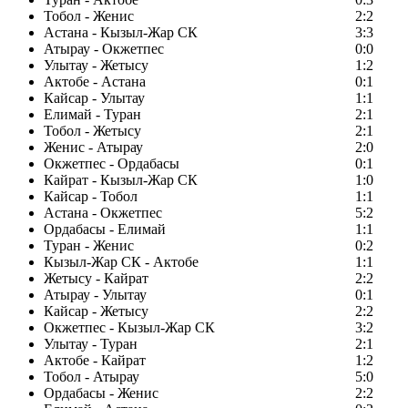
Тобол - Женис
2:2
Астана - Кызыл-Жар СК
3:3
Атырау - Окжетпес
0:0
Улытау - Жетысу
1:2
Актобе - Астана
0:1
Кайсар - Улытау
1:1
Елимай - Туран
2:1
Тобол - Жетысу
2:1
Женис - Атырау
2:0
Окжетпес - Ордабасы
0:1
Кайрат - Кызыл-Жар СК
1:0
Кайсар - Тобол
1:1
Астана - Окжетпес
5:2
Ордабасы - Елимай
1:1
Туран - Женис
0:2
Кызыл-Жар СК - Актобе
1:1
Жетысу - Кайрат
2:2
Атырау - Улытау
0:1
Кайсар - Жетысу
2:2
Окжетпес - Кызыл-Жар СК
3:2
Улытау - Туран
2:1
Актобе - Кайрат
1:2
Тобол - Атырау
5:0
Ордабасы - Женис
2:2