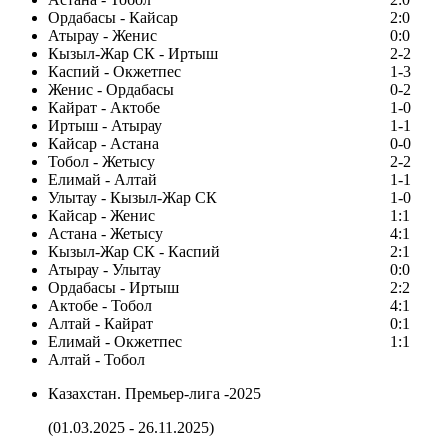
Ордабасы - Кайсар
2:0
Атырау - Женис
0:0
Кызыл-Жар СК - Иртыш
2-2
Каспий - Окжетпес
1-3
Женис - Ордабасы
0-2
Кайрат - Актобе
1-0
Иртыш - Атырау
1-1
Кайсар - Астана
0-0
Тобол - Жетысу
2-2
Елимай - Алтай
1-1
Улытау - Кызыл-Жар СК
1-0
Кайсар - Женис
1:1
Астана - Жетысу
4:1
Кызыл-Жар СК - Каспий
2:1
Атырау - Улытау
0:0
Ордабасы - Иртыш
2:2
Актобе - Тобол
4:1
Алтай - Кайрат
0:1
Елимай - Окжетпес
1:1
Алтай - Тобол
Казахстан. Премьер-лига -2025
(01.03.2025 - 26.11.2025)