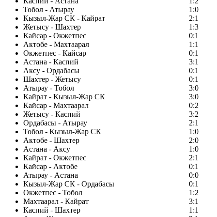
Каспий - Астана
1:2
Тобол - Атырау
1:0
Кызыл-Жар СК - Кайрат
2:1
Жетысу - Шахтер
1:3
Кайсар - Окжетпес
0:1
Актобе - Махтаарал
1:1
Окжетпес - Кайсар
0:1
Астана - Каспий
3:1
Аксу - Ордабасы
0:1
Шахтер - Жетысу
0:1
Атырау - Тобол
3:0
Кайрат - Кызыл-Жар СК
3:0
Кайсар - Махтаарал
0:2
Жетысу - Каспий
3:2
Ордабасы - Атырау
2:1
Тобол - Кызыл-Жар СК
1:0
Актобе - Шахтер
2:0
Астана - Аксу
1:0
Кайрат - Окжетпес
2:1
Кайсар - Актобе
0:1
Атырау - Астана
0:0
Кызыл-Жар СК - Ордабасы
0:1
Окжетпес - Тобол
1:2
Махтаарал - Кайрат
3:1
Каспий - Шахтер
1:1