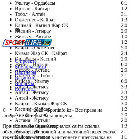
Улытау - Ордабасы
0:1
Иртыш - Кайсар
1:2
Тобол - Алтай
3:1
Есть идея?
Окжетпес - Кайрат
1:3
Сообщить о мероприятии
Елимай - Кызыл-Жар СК
2:0
Каспий - Атырау
Перейти на старый сайт
2:0
Жетысу - Актобе
1:0
Елимай - Атырау
1:2
Кайрат - Окжетпес
5:0
Кызыл-Жар СК - Кайрат
2:4
Ордабасы - Каспий
2:0
О проекте
Женис - Иртыш
0:0
Команда сайта
Актобе - Астана
2:0
Партнеры
Окжетпес - Тобол
2:1
Вакансии
Кайсар - Улытау
0:0
Вопросы
Алтай - Жетысу
3:3
Контакты
Алтай - Жетысу
3:3
Алтай - Жетысу
3:3
Кайрат - Кызыл-Жар СК
3:0
Каспий - Кайсар
1:2
©
Copyright
© 2025 «Sportinfo.kz» Все права на
Актобе - Алтай
2:0
авторские материалы защищены.
Астана - Иртыш
2:0
Елимай - Ордабасы
1:3
При использовании материалов сайта ссылка
Улытау - Женис
2:1
обязательна. При полной или частичной перепечатке
Кайрат - Атырау
1:1
текстовых материалов в интернете гиперссылка на