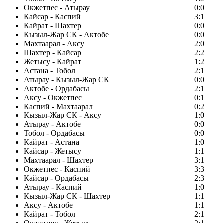
Окжетпес - Атырау
0:0
Кайсар - Каспий
3:1
Кайрат - Шахтер
0:0
Кызыл-Жар СК - Актобе
0:0
Махтаарал - Аксу
2:0
Шахтер - Кайсар
2:2
Жетысу - Кайрат
1:2
Астана - Тобол
2:1
Атырау - Кызыл-Жар СК
0:0
Актобе - Ордабасы
2:1
Аксу - Окжетпес
0:1
Каспий - Махтаарал
0:2
Кызыл-Жар СК - Аксу
1:0
Атырау - Актобе
0:0
Тобол - Ордабасы
0:0
Кайрат - Астана
1:0
Кайсар - Жетысу
1:1
Махтаарал - Шахтер
3:1
Окжетпес - Каспий
3:3
Кайсар - Ордабасы
2:3
Атырау - Каспий
1:0
Кызыл-Жар СК - Шахтер
1:1
Аксу - Актобе
1:1
Кайрат - Тобол
2:1
Окжетпес - Жетысу
2:1