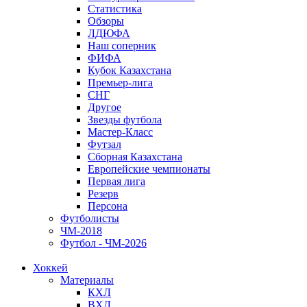
Статистика
Обзоры
ЛДЮФА
Наш соперник
ФИФА
Кубок Казахстана
Премьер-лига
СНГ
Другое
Звезды футбола
Мастер-Класс
Футзал
Сборная Казахстана
Европейские чемпионаты
Первая лига
Резерв
Персона
Футболисты
ЧМ-2018
Футбол - ЧМ-2026
Хоккей
Материалы
КХЛ
ВХЛ