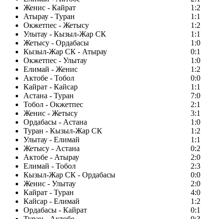
Женис - Кайрат
1:2
Атырау - Туран
1:1
Окжетпес - Жетысу
1:2
Улытау - Кызыл-Жар СК
1:1
Жетысу - Ордабасы
1:0
Кызыл-Жар СК - Атырау
0:1
Окжетпес - Улытау
1:0
Елимай - Женис
1:2
Актобе - Тобол
0:0
Кайрат - Кайсар
1:1
Астана - Туран
7:0
Тобол - Окжетпес
2:1
Женис - Жетысу
3:1
Ордабасы - Астана
1:0
Туран - Кызыл-Жар СК
1:2
Улытау - Елимай
1:1
Жетысу - Астана
0:2
Актобе - Атырау
2:0
Елимай - Тобол
2:3
Кызыл-Жар СК - Ордабасы
0:0
Женис - Улытау
2:0
Кайрат - Туран
4:0
Кайсар - Елимай
1:2
Ордабасы - Кайрат
0:1
Туран - Актобе
0:3