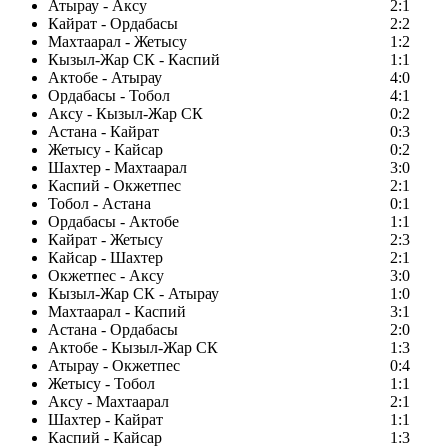
Атырау - Аксу
2:1
Кайрат - Ордабасы
2:2
Махтаарал - Жетысу
1:2
Кызыл-Жар СК - Каспий
1:1
Актобе - Атырау
4:0
Ордабасы - Тобол
4:1
Аксу - Кызыл-Жар СК
0:2
Астана - Кайрат
0:3
Жетысу - Кайсар
0:2
Шахтер - Махтаарал
3:0
Каспий - Окжетпес
2:1
Тобол - Астана
0:1
Ордабасы - Актобе
1:1
Кайрат - Жетысу
2:3
Кайсар - Шахтер
2:1
Окжетпес - Аксу
3:0
Кызыл-Жар СК - Атырау
1:0
Махтаарал - Каспий
3:1
Астана - Ордабасы
2:0
Актобе - Кызыл-Жар СК
1:3
Атырау - Окжетпес
0:4
Жетысу - Тобол
1:1
Аксу - Махтаарал
2:1
Шахтер - Кайрат
1:1
Каспий - Кайсар
1:3