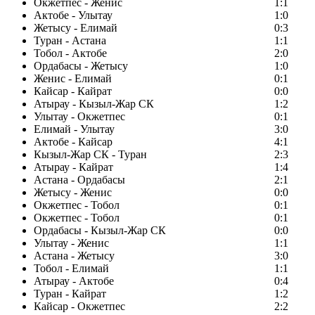
Окжетпес - Женис
1:1
Актобе - Улытау
1:0
Жетысу - Елимай
0:3
Туран - Астана
1:1
Тобол - Актобе
2:0
Ордабасы - Жетысу
1:0
Женис - Елимай
0:1
Кайсар - Кайрат
0:0
Атырау - Кызыл-Жар СК
1:2
Улытау - Окжетпес
0:1
Елимай - Улытау
3:0
Актобе - Кайсар
4:1
Кызыл-Жар СК - Туран
2:3
Атырау - Кайрат
1:4
Астана - Ордабасы
2:1
Жетысу - Женис
0:0
Окжетпес - Тобол
0:1
Окжетпес - Тобол
0:1
Ордабасы - Кызыл-Жар СК
0:0
Улытау - Женис
1:1
Астана - Жетысу
3:0
Тобол - Елимай
1:1
Атырау - Актобе
0:4
Туран - Кайрат
1:2
Кайсар - Окжетпес
2:2