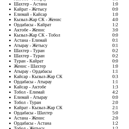
Шахтер - Астана
1:0
Кайрат - Жетысу
0:0
Елимай - Кайсар
1:0
Кызыл-Жар СК - Женис
4:0
Ордабасы - Кайрат
1:2
Актобе - Женис
3:0
Кызыл-Жар СК - Тобол
0:0
Астана - Елимай
0:1
Атырау - Жетысу
0:1
Шахтер - Туран
0:2
Шахтер - Туран
0:2
Туран - Кайрат
0:0
Женис - Шахтер
1:0
Атырау - Ордабасы
1:1
Кайсар - Кызыл-Жар СК
0:3
Ордабасы - Атырау
1:1
Кайсар - Актобе
1:3
Тобол - Елимай
4:2
Елимай - Атырау
0:0
Тобол - Туран
2:0
Кайрат - Кызыл-Жар СК
2:1
Ордабасы - Шахтер
5:0
Астана - Женис
2:0
Ордабасы - Астана
1:2
Тобол - Жетысу
1:2