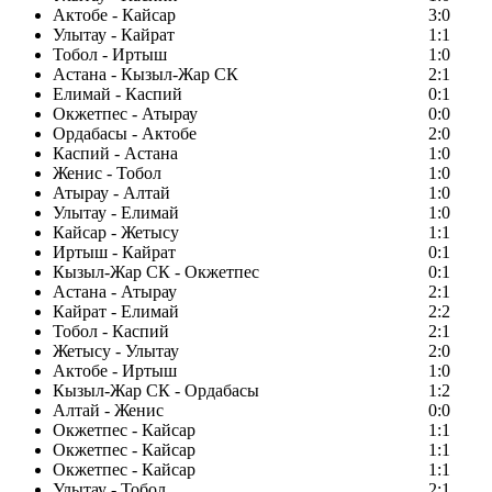
Актобе - Кайсар
3:0
Улытау - Кайрат
1:1
Тобол - Иртыш
1:0
Астана - Кызыл-Жар СК
2:1
Елимай - Каспий
0:1
Окжетпес - Атырау
0:0
Ордабасы - Актобе
2:0
Каспий - Астана
1:0
Женис - Тобол
1:0
Атырау - Алтай
1:0
Улытау - Елимай
1:0
Кайсар - Жетысу
1:1
Иртыш - Кайрат
0:1
Кызыл-Жар СК - Окжетпес
0:1
Астана - Атырау
2:1
Кайрат - Елимай
2:2
Тобол - Каспий
2:1
Жетысу - Улытау
2:0
Актобе - Иртыш
1:0
Кызыл-Жар СК - Ордабасы
1:2
Алтай - Женис
0:0
Окжетпес - Кайсар
1:1
Окжетпес - Кайсар
1:1
Окжетпес - Кайсар
1:1
Улытау - Тобол
2:1