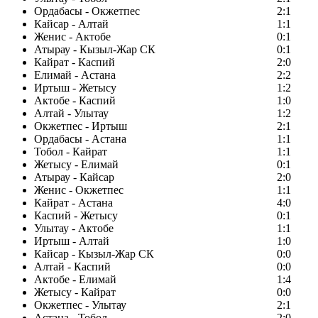
Ордабасы - Окжетпес
2:1
Кайсар - Алтай
1:1
Женис - Актобе
0:1
Атырау - Кызыл-Жар СК
0:1
Кайрат - Каспий
2:0
Елимай - Астана
2:2
Иртыш - Жетысу
1:2
Актобе - Каспий
1:0
Алтай - Улытау
1:2
Окжетпес - Иртыш
2:1
Ордабасы - Астана
1:1
Тобол - Кайрат
1:1
Жетысу - Елимай
0:1
Атырау - Кайсар
2:0
Женис - Окжетпес
1:1
Кайрат - Астана
4:0
Каспий - Жетысу
0:1
Улытау - Актобе
1:1
Иртыш - Алтай
1:0
Кайсар - Кызыл-Жар СК
0:0
Алтай - Каспий
0:0
Актобе - Елимай
1:4
Жетысу - Кайрат
0:0
Окжетпес - Улытау
2:1
Астана - Тобол
2:0