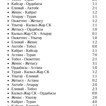
Кайсар - Ордабасы
1:1
Елимай - Актобе
2:1
Женис - Кайрат
1:2
Атырау - Туран
1:1
Окжетпес - Жетысу
1:2
Улытау - Кызыл-Жар СК
1:1
Жетысу - Ордабасы
1:0
Кызыл-Жар СК - Атырау
0:1
Окжетпес - Улытау
1:0
Елимай - Женис
1:2
Актобе - Тобол
0:0
Кайрат - Кайсар
1:1
Астана - Туран
7:0
Тобол - Окжетпес
2:1
Женис - Жетысу
3:1
Ордабасы - Астана
1:0
Туран - Кызыл-Жар СК
1:2
Улытау - Елимай
1:1
Жетысу - Астана
0:2
Актобе - Атырау
2:0
Елимай - Тобол
2:3
Кызыл-Жар СК - Ордабасы
0:0
Женис - Улытау
2:0
Кайрат - Туран
4:0
Кайсар - Елимай
1:2