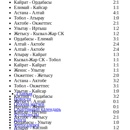
Кайрат - Ордабасы
2:1
Елимай - Кайсар
1:1
Астана - Алтай
4:1
Тобол - Атырау
1:0
Актобе - Окжетпес
2:1
Улытау - Иртыш
1:2
Жетысу - Кызыл-Жар СК
1:2
Ордабасы - Елимай
3:1
Алтай - Актобе
2:4
Алтай - Актобе
2:4
Атырау - Кайрат
1:3
Кызыл-Жар СК - Тобол
1:1
Кайрат - Кайрат
1:1
Женис - Улытау
1:1
Окжетпес - Жетысу
2:0
Астана - Актобе
3:2
Тобол - Окжетпес
3:1
Улытау - Кайсар
1:0
Главная
Каспий - Ордабасы
3:2
Новости
Жетысу - Алтай
0:1
Обзоры матчей
Иртыш - Женис
0:1
Спортивный календарь
Кайсар - Иртыш
0:0
Футболисты
Актобе - Жетысу
2:1
Блоги
Ордабасы - Улытау
1:0
Фотогалерея
Атырау - Каспий
1:2