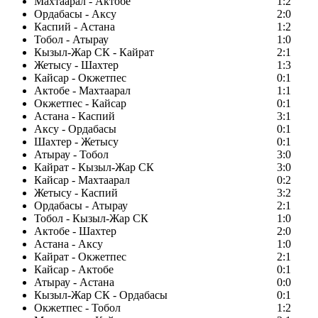
Махтаарал - Актобе
1:2
Ордабасы - Аксу
2:0
Каспий - Астана
1:2
Тобол - Атырау
1:0
Кызыл-Жар СК - Кайрат
2:1
Жетысу - Шахтер
1:3
Кайсар - Окжетпес
0:1
Актобе - Махтаарал
1:1
Окжетпес - Кайсар
0:1
Астана - Каспий
3:1
Аксу - Ордабасы
0:1
Шахтер - Жетысу
0:1
Атырау - Тобол
3:0
Кайрат - Кызыл-Жар СК
3:0
Кайсар - Махтаарал
0:2
Жетысу - Каспий
3:2
Ордабасы - Атырау
2:1
Тобол - Кызыл-Жар СК
1:0
Актобе - Шахтер
2:0
Астана - Аксу
1:0
Кайрат - Окжетпес
2:1
Кайсар - Актобе
0:1
Атырау - Астана
0:0
Кызыл-Жар СК - Ордабасы
0:1
Окжетпес - Тобол
1:2