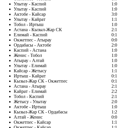
Улытау - Каспий
1:0
Улытау - Каспий
1:0
Актобе - Кайсар
3:0
Улытау - Кайрат
1:1
Тобол - Иртыш
1:0
Астана - Кызыл-Жар СК
2:1
Елимай - Каспий
0:1
Окжетпес - Атырау
0:0
Ордабасы - Актобе
2:0
Каспий - Астана
1:0
Женис - Тобол
1:0
Атырау - Алтай
1:0
Улытау - Елимай
1:0
Кайсар - Жетысу
1:1
Иртыш - Кайрат
0:1
Кызыл-Жар СК - Окжетпес
0:1
Астана - Атырау
2:1
Кайрат - Елимай
2:2
Тобол - Каспий
2:1
Жетысу - Улытау
2:0
Актобе - Иртыш
1:0
Кызыл-Жар СК - Ордабасы
1:2
Алтай - Женис
0:0
Окжетпес - Кайсар
1:1
Окжетпес - Кайсар
1:1