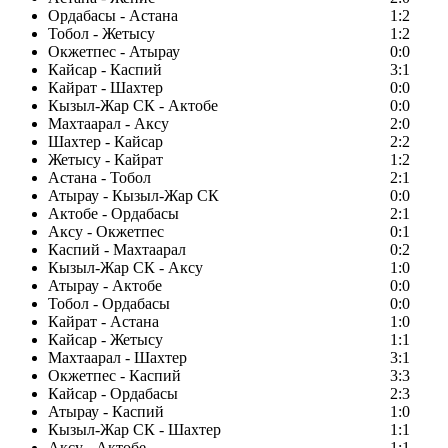
Ордабасы - Астана
1:2
Тобол - Жетысу
1:2
Окжетпес - Атырау
0:0
Кайсар - Каспий
3:1
Кайрат - Шахтер
0:0
Кызыл-Жар СК - Актобе
0:0
Махтаарал - Аксу
2:0
Шахтер - Кайсар
2:2
Жетысу - Кайрат
1:2
Астана - Тобол
2:1
Атырау - Кызыл-Жар СК
0:0
Актобе - Ордабасы
2:1
Аксу - Окжетпес
0:1
Каспий - Махтаарал
0:2
Кызыл-Жар СК - Аксу
1:0
Атырау - Актобе
0:0
Тобол - Ордабасы
0:0
Кайрат - Астана
1:0
Кайсар - Жетысу
1:1
Махтаарал - Шахтер
3:1
Окжетпес - Каспий
3:3
Кайсар - Ордабасы
2:3
Атырау - Каспий
1:0
Кызыл-Жар СК - Шахтер
1:1
Аксу - Актобе
1:1