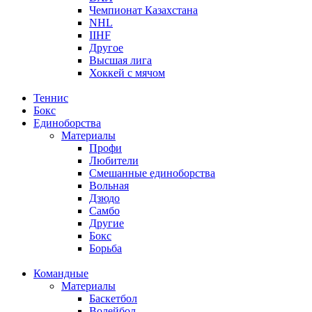
Чемпионат Казахстана
NHL
IIHF
Другое
Высшая лига
Хоккей с мячом
Теннис
Бокс
Единоборства
Материалы
Профи
Любители
Смешанные единоборства
Вольная
Дзюдо
Самбо
Другие
Бокс
Борьба
Командные
Материалы
Баскетбол
Волейбол