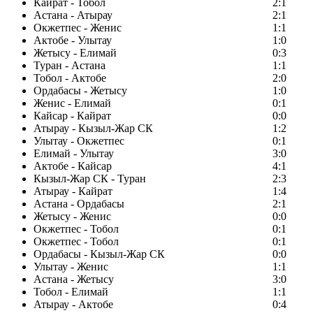
Кайрат - Тобол
2:1
Астана - Атырау
2:1
Окжетпес - Женис
1:1
Актобе - Улытау
1:0
Жетысу - Елимай
0:3
Туран - Астана
1:1
Тобол - Актобе
2:0
Ордабасы - Жетысу
1:0
Женис - Елимай
0:1
Кайсар - Кайрат
0:0
Атырау - Кызыл-Жар СК
1:2
Улытау - Окжетпес
0:1
Елимай - Улытау
3:0
Актобе - Кайсар
4:1
Кызыл-Жар СК - Туран
2:3
Атырау - Кайрат
1:4
Астана - Ордабасы
2:1
Жетысу - Женис
0:0
Окжетпес - Тобол
0:1
Окжетпес - Тобол
0:1
Ордабасы - Кызыл-Жар СК
0:0
Улытау - Женис
1:1
Астана - Жетысу
3:0
Тобол - Елимай
1:1
Атырау - Актобе
0:4