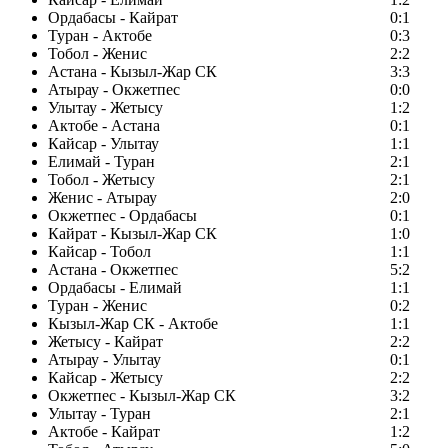
Ордабасы - Кайрат
0:1
Туран - Актобе
0:3
Тобол - Женис
2:2
Астана - Кызыл-Жар СК
3:3
Атырау - Окжетпес
0:0
Улытау - Жетысу
1:2
Актобе - Астана
0:1
Кайсар - Улытау
1:1
Елимай - Туран
2:1
Тобол - Жетысу
2:1
Женис - Атырау
2:0
Окжетпес - Ордабасы
0:1
Кайрат - Кызыл-Жар СК
1:0
Кайсар - Тобол
1:1
Астана - Окжетпес
5:2
Ордабасы - Елимай
1:1
Туран - Женис
0:2
Кызыл-Жар СК - Актобе
1:1
Жетысу - Кайрат
2:2
Атырау - Улытау
0:1
Кайсар - Жетысу
2:2
Окжетпес - Кызыл-Жар СК
3:2
Улытау - Туран
2:1
Актобе - Кайрат
1:2