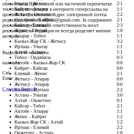
Улытау - Женис
2:1
обязательна. При полной или частичной перепечатке
Кайрат - Атырау
1:1
текстовых материалов в интернете гиперссылка на
Жетысу - Окжетпес
2:2
sportinfo.kz обязательна. Адрес электронной почты
Ордабасы - Кайрат
2:1
редакции: sportinfo.official@gmail.com. За содержание
Кайсар - Елимай
2:3
рекламных публикаций ответственность несет
Женис - Каспий
1:0
рекламодатель. Редакция не всегда разделяет мнение
Атырау - Тобол
1:1
авторов.
Кызыл-Жар СК - Жетысу
3:2
Заметили ошибку в тексте?
Иртыш - Улытау
1:1
Алтай - Астана
1:1
Выделите ее мышью и
Тобол - Ордабасы
0:3
нажмите
Актобе - Кызыл-Жар СК
0:0
Кайрат - Кайсар
0:0
Ctrl
Елимай - Женис
2:1
Enter
Жетысу - Атырау
0:0
Жетысу - Атырау
0:0
Сделано Весной
Каспий - Иртыш
2:2
Астана - Улытау
3:0
Алтай - Окжетпес
0:1
Кайсар - Тобол
2:1
Актобе - Атырау
1:1
Женис - Кайрат
1:2
Кызыл-Жар СК - Алтай
1:2
Иртыш - Елимай
2:2
Окжетпес - Астана
1:0