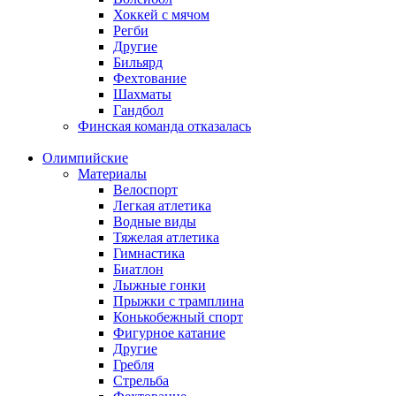
Хоккей с мячом
Регби
Другие
Бильярд
Фехтование
Шахматы
Гандбол
Финская команда отказалась
Олимпийские
Материалы
Велоспорт
Легкая атлетика
Водные виды
Тяжелая атлетика
Гимнастика
Биатлон
Лыжные гонки
Прыжки с трамплина
Конькобежный спорт
Фигурное катание
Другие
Гребля
Стрельба