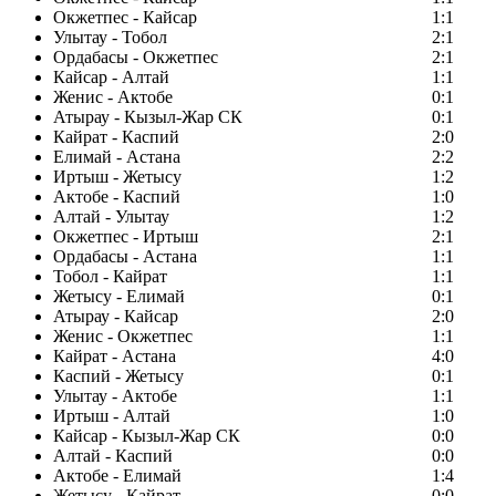
Окжетпес - Кайсар
1:1
Улытау - Тобол
2:1
Ордабасы - Окжетпес
2:1
Кайсар - Алтай
1:1
Женис - Актобе
0:1
Атырау - Кызыл-Жар СК
0:1
Кайрат - Каспий
2:0
Елимай - Астана
2:2
Иртыш - Жетысу
1:2
Актобе - Каспий
1:0
Алтай - Улытау
1:2
Окжетпес - Иртыш
2:1
Ордабасы - Астана
1:1
Тобол - Кайрат
1:1
Жетысу - Елимай
0:1
Атырау - Кайсар
2:0
Женис - Окжетпес
1:1
Кайрат - Астана
4:0
Каспий - Жетысу
0:1
Улытау - Актобе
1:1
Иртыш - Алтай
1:0
Кайсар - Кызыл-Жар СК
0:0
Алтай - Каспий
0:0
Актобе - Елимай
1:4
Жетысу - Кайрат
0:0