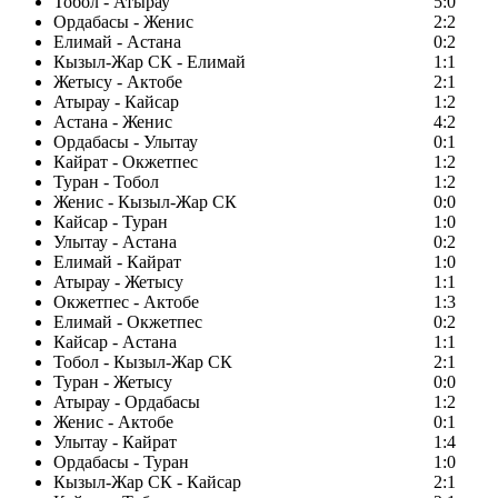
Тобол - Атырау
5:0
Ордабасы - Женис
2:2
Елимай - Астана
0:2
Кызыл-Жар СК - Елимай
1:1
Жетысу - Актобе
2:1
Атырау - Кайсар
1:2
Астана - Женис
4:2
Ордабасы - Улытау
0:1
Кайрат - Окжетпес
1:2
Туран - Тобол
1:2
Женис - Кызыл-Жар СК
0:0
Кайсар - Туран
1:0
Улытау - Астана
0:2
Елимай - Кайрат
1:0
Атырау - Жетысу
1:1
Окжетпес - Актобе
1:3
Елимай - Окжетпес
0:2
Кайсар - Астана
1:1
Тобол - Кызыл-Жар СК
2:1
Туран - Жетысу
0:0
Атырау - Ордабасы
1:2
Женис - Актобе
0:1
Улытау - Кайрат
1:4
Ордабасы - Туран
1:0
Кызыл-Жар СК - Кайсар
2:1