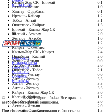
Видео
Кызыл-Жар СК - Елимай
0:1
Карта сайта
Астана - Женис
1:0
Улытау - Ордабасы
0:1
Иртыш - Кайсар
1:2
Тобол - Алтай
3:1
Есть идея?
Окжетпес - Кайрат
1:3
Сообщить о мероприятии
Елимай - Кызыл-Жар СК
2:0
Каспий - Атырау
Перейти на старый сайт
2:0
Жетысу - Актобе
1:0
Елимай - Атырау
1:2
Кайрат - Окжетпес
5:0
Кызыл-Жар СК - Кайрат
2:4
Ордабасы - Каспий
2:0
О проекте
Женис - Иртыш
0:0
Команда сайта
Актобе - Астана
2:0
Партнеры
Окжетпес - Тобол
2:1
Вакансии
Кайсар - Улытау
0:0
Вопросы
Алтай - Жетысу
3:3
Контакты
Алтай - Жетысу
3:3
Алтай - Жетысу
3:3
Кайрат - Кызыл-Жар СК
3:0
Каспий - Кайсар
1:2
©
Copyright
© 2025 «Sportinfo.kz» Все права на
Актобе - Алтай
2:0
авторские материалы защищены.
Астана - Иртыш
2:0
Елимай - Ордабасы
1:3
При использовании материалов сайта ссылка