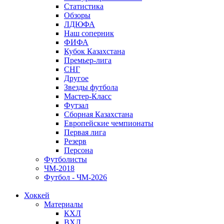
Статистика
Обзоры
ЛДЮФА
Наш соперник
ФИФА
Кубок Казахстана
Премьер-лига
СНГ
Другое
Звезды футбола
Мастер-Класс
Футзал
Сборная Казахстана
Европейские чемпионаты
Первая лига
Резерв
Персона
Футболисты
ЧМ-2018
Футбол - ЧМ-2026
Хоккей
Материалы
КХЛ
ВХЛ