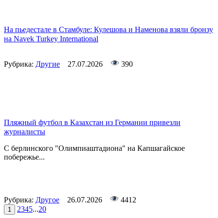
На пьедестале в Стамбуле: Кулешова и Наменова взяли бронзу
на Navek Turkey International
Рубрика:
Другие
27.07.2026
390
Пляжный футбол в Казахстан из Германии привезли
журналисты
С берлинского "Олимпиаштадиона" на Капшагайское
побережье...
Рубрика:
Другое
26.07.2026
4412
2
3
4
5
...
20
1