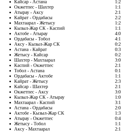
Кайсар - Астана
1:2
Окжетпес - Шахтер
1:1
Атырау - Аксу
2:1
Кайрат - Ордабасы
2:2
Махтаарал - Жетысу
1:2
Кызыл-Жар СК - Каспий
1:1
Актобе - Атырау
4:0
Ордабасы - Тобол
4:1
Аксу - Кызыл-Жар СК
0:2
Астана - Кайрат
0:3
Жетысу - Кайсар
0:2
Шахтер - Махтаарал
3:0
Каспий - Окжетпес
2:1
Тобол - Астана
0:1
Ордабасы - Актобе
1:1
Кайрат - Жетысу
2:3
Кайсар - Шахтер
2:1
Окжетпес - Аксу
3:0
Кызыл-Жар СК - Атырау
1:0
Махтаарал - Каспий
3:1
Астана - Ордабасы
2:0
Актобе - Кызыл-Жар СК
1:3
Атырау - Окжетпес
0:4
Жетысу - Тобол
1:1
Аксу - Махтаарал
2:1