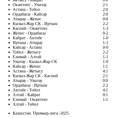
Окжетпес - Улытау
2:1
Астана - Тобол
2:0
Ордабасы - Кайсар
2:0
Атырау - Женис
0:0
Кызыл-Жар СК - Иртыш
2-2
Каспий - Окжетпес
1-3
Женис - Ордабасы
0-2
Кайрат - Актобе
1-0
Иртыш - Атырау
1-1
Кайсар - Астана
0-0
Тобол - Жетысу
2-2
Елимай - Алтай
1-1
Улытау - Кызыл-Жар СК
1-0
Кайсар - Женис
1:1
Астана - Жетысу
4:1
Кызыл-Жар СК - Каспий
2:1
Атырау - Улытау
0:0
Ордабасы - Иртыш
2:2
Актобе - Тобол
4:1
Алтай - Кайрат
0:1
Елимай - Окжетпес
1:1
Алтай - Тобол
Казахстан. Премьер-лига -2025