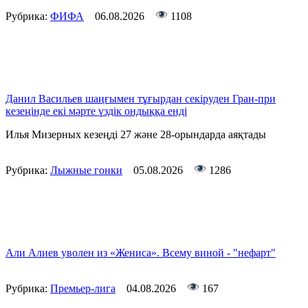
Рубрика:
ФИФА
06.08.2026
1108
Данил Васильев шаңғымен тұғырдан секіруден Гран-при
кезеңінде екі мәрте үздік ондыққа енді
Илья Мизерных кезеңді 27 және 28-орындарда аяқтады
Рубрика:
Лыжные гонки
05.08.2026
1286
Али Алиев уволен из «Жениса». Всему виной - "нефарт"
Рубрика:
Премьер-лига
04.08.2026
167