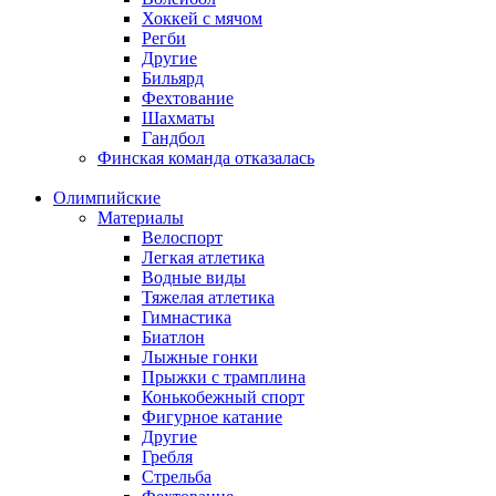
Хоккей с мячом
Регби
Другие
Бильярд
Фехтование
Шахматы
Гандбол
Финская команда отказалась
Олимпийские
Материалы
Велоспорт
Легкая атлетика
Водные виды
Тяжелая атлетика
Гимнастика
Биатлон
Лыжные гонки
Прыжки с трамплина
Конькобежный спорт
Фигурное катание
Другие
Гребля
Стрельба