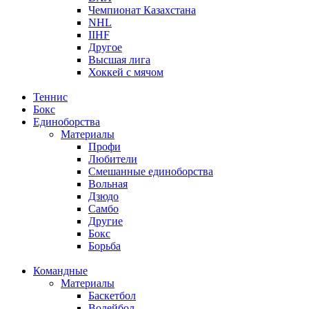
Чемпионат Казахстана
NHL
IIHF
Другое
Высшая лига
Хоккей с мячом
Теннис
Бокс
Единоборства
Материалы
Профи
Любители
Смешанные единоборства
Вольная
Дзюдо
Самбо
Другие
Бокс
Борьба
Командные
Материалы
Баскетбол
Волейбол