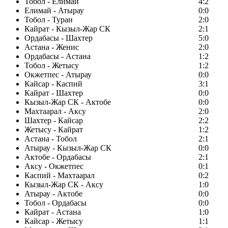
Тобол - Елимай
4:2
Елимай - Атырау
0:0
Тобол - Туран
2:0
Кайрат - Кызыл-Жар СК
2:1
Ордабасы - Шахтер
5:0
Астана - Женис
2:0
Ордабасы - Астана
1:2
Тобол - Жетысу
1:2
Окжетпес - Атырау
0:0
Кайсар - Каспий
3:1
Кайрат - Шахтер
0:0
Кызыл-Жар СК - Актобе
0:0
Махтаарал - Аксу
2:0
Шахтер - Кайсар
2:2
Жетысу - Кайрат
1:2
Астана - Тобол
2:1
Атырау - Кызыл-Жар СК
0:0
Актобе - Ордабасы
2:1
Аксу - Окжетпес
0:1
Каспий - Махтаарал
0:2
Кызыл-Жар СК - Аксу
1:0
Атырау - Актобе
0:0
Тобол - Ордабасы
0:0
Кайрат - Астана
1:0
Кайсар - Жетысу
1:1