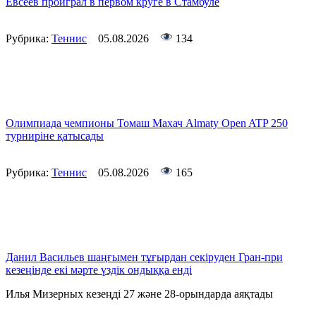
Евсеев проиграл в первом круге в Стамбуле
Рубрика:
Теннис
05.08.2026
134
Олимпиада чемпионы Томаш Махач Almaty Open ATP 250
турниріне қатысады
Рубрика:
Теннис
05.08.2026
165
Данил Васильев шаңғымен тұғырдан секіруден Гран-при
кезеңінде екі мәрте үздік ондыққа енді
Илья Мизерных кезеңді 27 және 28-орындарда аяқтады