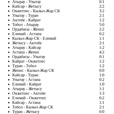
Атырау - Улытау
0:1
Кайсар - Жетысу
2:2
Окжетпес - Кызыл-Жар СК
3:2
Улытау - Туран
2:1
Актобе - Кайрат
1:2
Тобол - Атырау
5:0
Ордабасы - Женис
2:2
Елимай - Астана
0:2
Кызыл-Жар СК - Елимай
1:1
Жетысу - Актобе
2:1
Атырау - Кайсар
1:2
Астана - Женис
4:2
Ордабасы - Улытау
0:1
Кайрат - Окжетпес
1:2
Туран - Тобол
1:2
Женис - Кызыл-Жар СК
0:0
Кайсар - Туран
1:0
Улытау - Астана
0:2
Елимай - Кайрат
1:0
Атырау - Жетысу
1:1
Окжетпес - Актобе
1:3
Елимай - Окжетпес
0:2
Кайсар - Астана
1:1
Тобол - Кызыл-Жар СК
2:1
Туран - Жетысу
0:0