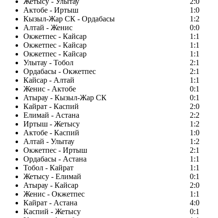
Жетысу - Улытау
2:0
Актобе - Иртыш
1:0
Кызыл-Жар СК - Ордабасы
1:2
Алтай - Женис
0:0
Окжетпес - Кайсар
1:1
Окжетпес - Кайсар
1:1
Окжетпес - Кайсар
1:1
Улытау - Тобол
2:1
Ордабасы - Окжетпес
2:1
Кайсар - Алтай
1:1
Женис - Актобе
0:1
Атырау - Кызыл-Жар СК
0:1
Кайрат - Каспий
2:0
Елимай - Астана
2:2
Иртыш - Жетысу
1:2
Актобе - Каспий
1:0
Алтай - Улытау
1:2
Окжетпес - Иртыш
2:1
Ордабасы - Астана
1:1
Тобол - Кайрат
1:1
Жетысу - Елимай
0:1
Атырау - Кайсар
2:0
Женис - Окжетпес
1:1
Кайрат - Астана
4:0
Каспий - Жетысу
0:1