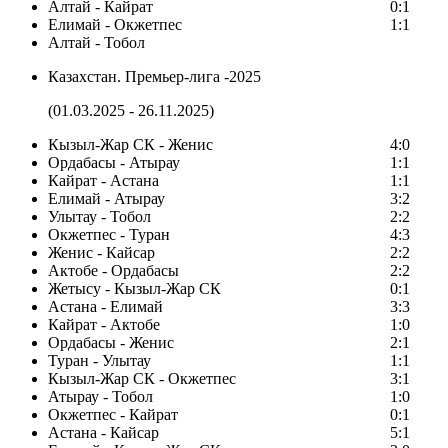
Алтай - Кайрат
0:1
Елимай - Окжетпес
1:1
Алтай - Тобол
Казахстан. Премьер-лига -2025
(01.03.2025 - 26.11.2025)
Кызыл-Жар СК - Женис
4:0
Ордабасы - Атырау
1:1
Кайрат - Астана
1:1
Елимай - Атырау
3:2
Улытау - Тобол
2:2
Окжетпес - Туран
4:3
Женис - Кайсар
2:2
Актобе - Ордабасы
2:2
Жетысу - Кызыл-Жар СК
0:1
Астана - Елимай
3:3
Кайрат - Актобе
1:0
Ордабасы - Женис
2:1
Туран - Улытау
1:1
Кызыл-Жар СК - Окжетпес
3:1
Атырау - Тобол
1:0
Окжетпес - Кайрат
0:1
Астана - Кайсар
5:1