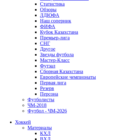
Статистика
Обзоры
ЛДЮФА
Наш соперник
ФИФА
Кубок Казахстана
Премьер-лига
СНГ
Другое
Звезды футбола
Мастер-Класс
Футзал
Сборная Казахстана
Европейские чемпионаты
Первая лига
Резерв
Персона
Футболисты
ЧМ-2018
Футбол - ЧМ-2026
Хоккей
Материалы
КХЛ
ВХЛ