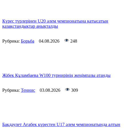
Күрес түрлерінен U20 әлем чемпионатына қатысатын
қазақстандықтар анықталды
Рубрика:
Борьба
04.08.2026
248
Жібек Құламбаева W100 турнирінің жеңімпазы атанды
Рубрика:
Теннис
03.08.2026
309
Бақдәулет Ағабек күрестен U17 әлем чемпионатында алтын