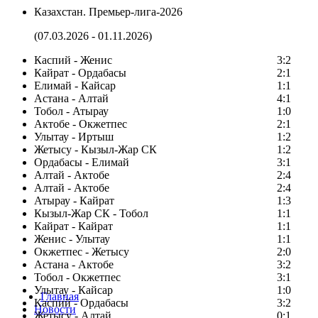
Казахстан. Премьер-лига-2026
(07.03.2026 - 01.11.2026)
Каспий - Женис
3:2
Кайрат - Ордабасы
2:1
Елимай - Кайсар
1:1
Астана - Алтай
4:1
Тобол - Атырау
1:0
Актобе - Окжетпес
2:1
Улытау - Иртыш
1:2
Жетысу - Кызыл-Жар СК
1:2
Ордабасы - Елимай
3:1
Алтай - Актобе
2:4
Алтай - Актобе
2:4
Атырау - Кайрат
1:3
Кызыл-Жар СК - Тобол
1:1
Кайрат - Кайрат
1:1
Женис - Улытау
1:1
Окжетпес - Жетысу
2:0
Астана - Актобе
3:2
Тобол - Окжетпес
3:1
Улытау - Кайсар
1:0
Главная
Каспий - Ордабасы
3:2
Новости
Жетысу - Алтай
0:1