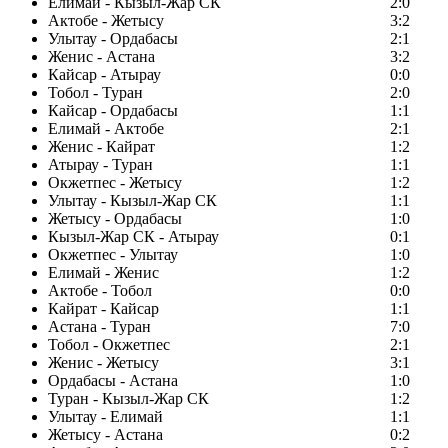
Елимай - Кызыл-Жар СК
2:0
Актобе - Жетысу
3:2
Улытау - Ордабасы
2:1
Женис - Астана
3:2
Кайсар - Атырау
0:0
Тобол - Туран
2:0
Кайсар - Ордабасы
1:1
Елимай - Актобе
2:1
Женис - Кайрат
1:2
Атырау - Туран
1:1
Окжетпес - Жетысу
1:2
Улытау - Кызыл-Жар СК
1:1
Жетысу - Ордабасы
1:0
Кызыл-Жар СК - Атырау
0:1
Окжетпес - Улытау
1:0
Елимай - Женис
1:2
Актобе - Тобол
0:0
Кайрат - Кайсар
1:1
Астана - Туран
7:0
Тобол - Окжетпес
2:1
Женис - Жетысу
3:1
Ордабасы - Астана
1:0
Туран - Кызыл-Жар СК
1:2
Улытау - Елимай
1:1
Жетысу - Астана
0:2