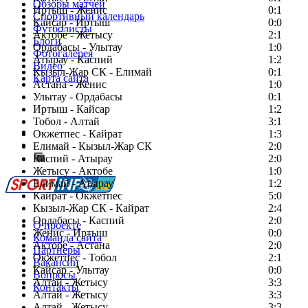
Обзоры матчей
Иртыш - Женис
0:1
Спортивный календарь
Кайсар - Иртыш
0:0
Футболисты
Актобе - Жетысу
2:1
Блоги
Ордабасы - Улытау
1:0
Фотогалерея
Атырау - Каспий
1:2
Видео
Кызыл-Жар СК - Елимай
0:1
Карта сайта
Астана - Женис
1:0
Улытау - Ордабасы
0:1
Иртыш - Кайсар
1:2
Тобол - Алтай
3:1
Есть идея?
Окжетпес - Кайрат
1:3
Сообщить о мероприятии
Елимай - Кызыл-Жар СК
2:0
Каспий - Атырау
Перейти на старый сайт
2:0
Жетысу - Актобе
1:0
Елимай - Атырау
1:2
Кайрат - Окжетпес
5:0
Кызыл-Жар СК - Кайрат
2:4
Ордабасы - Каспий
2:0
О проекте
Женис - Иртыш
0:0
Команда сайта
Актобе - Астана
2:0
Партнеры
Окжетпес - Тобол
2:1
Вакансии
Кайсар - Улытау
0:0
Вопросы
Алтай - Жетысу
3:3
Контакты
Алтай - Жетысу
3:3
Алтай - Жетысу
3:3