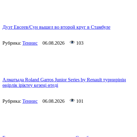
Дуэт Евсеев/Сун вышел во второй круг в Стамбуле
Рубрика:
Теннис
06.08.2026
103
Алматыда Roland Garros Junior Series by Renault турнирінің
өңірлік іріктеу кезеңі өтеді
Рубрика:
Теннис
06.08.2026
101