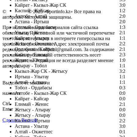
Кайрат - Кызыл-Жар СК
3:0
Каспий - Кайсар
1:2
©
Copyright
© 2025 «Sportinfo.kz» Все права на
Актобе - Алтай
2:0
авторские материалы защищены.
Астана - Иртыш
2:0
Елимай - Ордабасы
1:3
При использовании материалов сайта ссылка
Улытау - Женис
2:1
обязательна. При полной или частичной перепечатке
Кайрат - Атырау
1:1
текстовых материалов в интернете гиперссылка на
Жетысу - Окжетпес
2:2
sportinfo.kz обязательна. Адрес электронной почты
Ордабасы - Кайрат
2:1
редакции: sportinfo.official@gmail.com. За содержание
Кайсар - Елимай
2:3
рекламных публикаций ответственность несет
Женис - Каспий
1:0
рекламодатель. Редакция не всегда разделяет мнение
Атырау - Тобол
1:1
авторов.
Кызыл-Жар СК - Жетысу
3:2
Заметили ошибку в тексте?
Иртыш - Улытау
1:1
Алтай - Астана
1:1
Выделите ее мышью и
Тобол - Ордабасы
0:3
нажмите
Актобе - Кызыл-Жар СК
0:0
Кайрат - Кайсар
0:0
Ctrl
Елимай - Женис
2:1
Enter
Жетысу - Атырау
0:0
Жетысу - Атырау
0:0
Сделано Весной
Каспий - Иртыш
2:2
Астана - Улытау
3:0
Алтай - Окжетпес
0:1