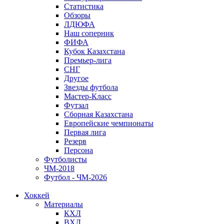
Статистика
Обзоры
ЛДЮФА
Наш соперник
ФИФА
Кубок Казахстана
Премьер-лига
СНГ
Другое
Звезды футбола
Мастер-Класс
Футзал
Сборная Казахстана
Европейские чемпионаты
Первая лига
Резерв
Персона
Футболисты
ЧМ-2018
Футбол - ЧМ-2026
Хоккей
Материалы
КХЛ
ВХЛ