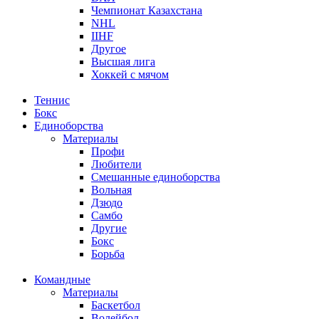
Чемпионат Казахстана
NHL
IIHF
Другое
Высшая лига
Хоккей с мячом
Теннис
Бокс
Единоборства
Материалы
Профи
Любители
Смешанные единоборства
Вольная
Дзюдо
Самбо
Другие
Бокс
Борьба
Командные
Материалы
Баскетбол
Волейбол