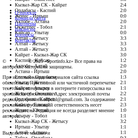
Кызыл-Жар СК - Кайрат
2:4
Ордабасы - Каспий
2:0
О проекте
Женис - Иртыш
0:0
Команда сайта
Актобе - Астана
2:0
Партнеры
Окжетпес - Тобол
2:1
Вакансии
Кайсар - Улытау
0:0
Вопросы
Алтай - Жетысу
3:3
Контакты
Алтай - Жетысу
3:3
Алтай - Жетысу
3:3
Кайрат - Кызыл-Жар СК
3:0
Каспий - Кайсар
1:2
©
Copyright
© 2025 «Sportinfo.kz» Все права на
Актобе - Алтай
2:0
авторские материалы защищены.
Астана - Иртыш
2:0
Елимай - Ордабасы
1:3
При использовании материалов сайта ссылка
Улытау - Женис
2:1
обязательна. При полной или частичной перепечатке
Кайрат - Атырау
1:1
текстовых материалов в интернете гиперссылка на
Жетысу - Окжетпес
2:2
sportinfo.kz обязательна. Адрес электронной почты
Ордабасы - Кайрат
2:1
редакции: sportinfo.official@gmail.com. За содержание
Кайсар - Елимай
2:3
рекламных публикаций ответственность несет
Женис - Каспий
1:0
рекламодатель. Редакция не всегда разделяет мнение
Атырау - Тобол
1:1
авторов.
Кызыл-Жар СК - Жетысу
3:2
Заметили ошибку в тексте?
Иртыш - Улытау
1:1
Алтай - Астана
1:1
Выделите ее мышью и
Тобол - Ордабасы
0:3