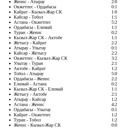
Женис - Атырау
2:0
Окжетпес - Ордабасы
0:1
Кайрат - Кызыл-Жар СК
1:0
Кайсар - Тобол
1:1
Астана - Окжетпес
5:2
Ордабасы - Елимай
1:1
Туран - Женис
0:2
Кызыл-Жар СК - Актобе
1:1
Жетысу - Кайрат
2:2
Атырау - Улытау
0:1
Кайсар - Жетысу
2:2
Окжетпес - Кызыл-Жар СК
3:2
Улытау - Туран
2:1
Актобе - Кайрат
1:2
Тобол - Атырау
5:0
Ордабасы - Женис
2:2
Елимай - Астана
0:2
Кызыл-Жар СК - Елимай
1:1
Жетысу - Актобе
2:1
Атырау - Кайсар
1:2
Астана - Женис
4:2
Ордабасы - Улытау
0:1
Кайрат - Окжетпес
1:2
Туран - Тобол
1:2
Женис - Кызыл-Жар СК
0:0