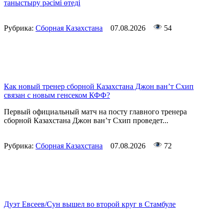
таныстыру рәсімі өтеді
Рубрика:
Сборная Казахстана
07.08.2026
54
Как новый тренер сборной Казахстана Джон ван’т Схип
связан с новым генсеком КФФ?
Первый официальный матч на посту главного тренера
сборной Казахстана Джон ван’т Схип проведет...
Рубрика:
Сборная Казахстана
07.08.2026
72
Дуэт Евсеев/Сун вышел во второй круг в Стамбуле