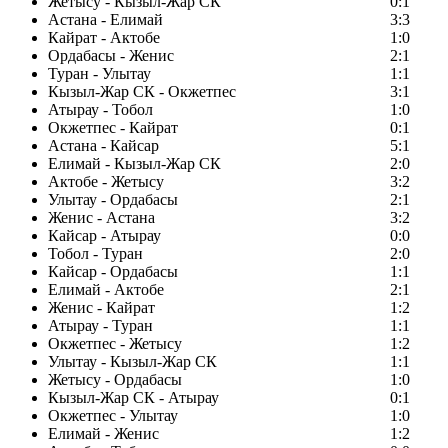
Жетысу - Кызыл-Жар СК
0:1
Астана - Елимай
3:3
Кайрат - Актобе
1:0
Ордабасы - Женис
2:1
Туран - Улытау
1:1
Кызыл-Жар СК - Окжетпес
3:1
Атырау - Тобол
1:0
Окжетпес - Кайрат
0:1
Астана - Кайсар
5:1
Елимай - Кызыл-Жар СК
2:0
Актобе - Жетысу
3:2
Улытау - Ордабасы
2:1
Женис - Астана
3:2
Кайсар - Атырау
0:0
Тобол - Туран
2:0
Кайсар - Ордабасы
1:1
Елимай - Актобе
2:1
Женис - Кайрат
1:2
Атырау - Туран
1:1
Окжетпес - Жетысу
1:2
Улытау - Кызыл-Жар СК
1:1
Жетысу - Ордабасы
1:0
Кызыл-Жар СК - Атырау
0:1
Окжетпес - Улытау
1:0
Елимай - Женис
1:2