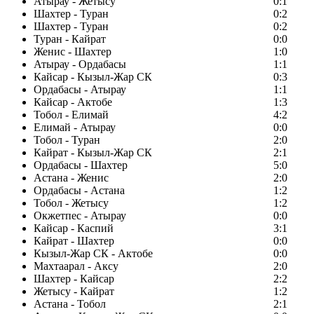
Атырау - Жетысу
0:1
Шахтер - Туран
0:2
Шахтер - Туран
0:2
Туран - Кайрат
0:0
Женис - Шахтер
1:0
Атырау - Ордабасы
1:1
Кайсар - Кызыл-Жар СК
0:3
Ордабасы - Атырау
1:1
Кайсар - Актобе
1:3
Тобол - Елимай
4:2
Елимай - Атырау
0:0
Тобол - Туран
2:0
Кайрат - Кызыл-Жар СК
2:1
Ордабасы - Шахтер
5:0
Астана - Женис
2:0
Ордабасы - Астана
1:2
Тобол - Жетысу
1:2
Окжетпес - Атырау
0:0
Кайсар - Каспий
3:1
Кайрат - Шахтер
0:0
Кызыл-Жар СК - Актобе
0:0
Махтаарал - Аксу
2:0
Шахтер - Кайсар
2:2
Жетысу - Кайрат
1:2
Астана - Тобол
2:1