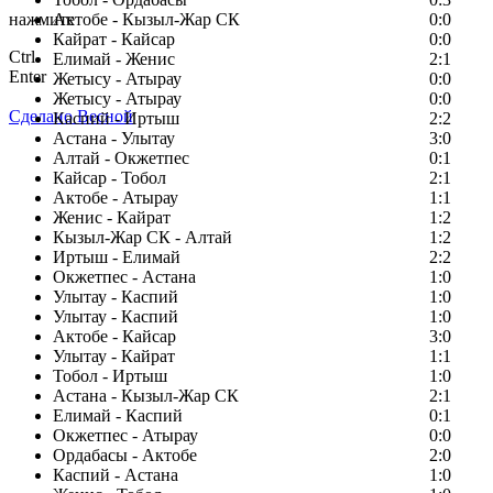
нажмите
Актобе - Кызыл-Жар СК
0:0
Кайрат - Кайсар
0:0
Ctrl
Елимай - Женис
2:1
Enter
Жетысу - Атырау
0:0
Жетысу - Атырау
0:0
Сделано Весной
Каспий - Иртыш
2:2
Астана - Улытау
3:0
Алтай - Окжетпес
0:1
Кайсар - Тобол
2:1
Актобе - Атырау
1:1
Женис - Кайрат
1:2
Кызыл-Жар СК - Алтай
1:2
Иртыш - Елимай
2:2
Окжетпес - Астана
1:0
Улытау - Каспий
1:0
Улытау - Каспий
1:0
Актобе - Кайсар
3:0
Улытау - Кайрат
1:1
Тобол - Иртыш
1:0
Астана - Кызыл-Жар СК
2:1
Елимай - Каспий
0:1
Окжетпес - Атырау
0:0
Ордабасы - Актобе
2:0
Каспий - Астана
1:0