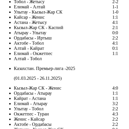
Тобол - Жетысу
2-2
Елимай - Алтай
1-1
Улытау - Кызыл-Жар СК
1-0
Кайсар - Женис
1:1
Астана - Жетысу
4:1
Кызыл-Жар СК - Каспий
2:1
Атырау - Улытау
0:0
Ордабасы - Иртыш
2:2
Актобе - Тобол
4:1
Алтай - Кайрат
0:1
Елимай - Окжетпес
1:1
Алтай - Тобол
Казахстан. Премьер-лига -2025
(01.03.2025 - 26.11.2025)
Кызыл-Жар СК - Женис
4:0
Ордабасы - Атырау
1:1
Кайрат - Астана
1:1
Елимай - Атырау
3:2
Улытау - Тобол
2:2
Окжетпес - Туран
4:3
Женис - Кайсар
2:2
Актобе - Ордабасы
2:2