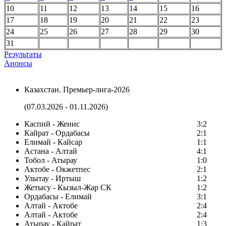
10
11
12
13
14
15
16
17
18
19
20
21
22
23
24
25
26
27
28
29
30
31
Результаты
Анонсы
Казахстан. Премьер-лига-2026
(07.03.2026 - 01.11.2026)
Каспий - Женис
3:2
Кайрат - Ордабасы
2:1
Елимай - Кайсар
1:1
Астана - Алтай
4:1
Тобол - Атырау
1:0
Актобе - Окжетпес
2:1
Улытау - Иртыш
1:2
Жетысу - Кызыл-Жар СК
1:2
Ордабасы - Елимай
3:1
Алтай - Актобе
2:4
Алтай - Актобе
2:4
Атырау - Кайрат
1:3