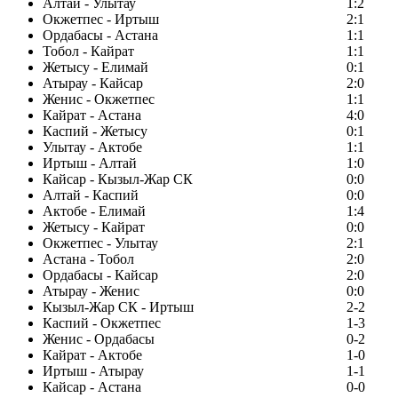
Алтай - Улытау
1:2
Окжетпес - Иртыш
2:1
Ордабасы - Астана
1:1
Тобол - Кайрат
1:1
Жетысу - Елимай
0:1
Атырау - Кайсар
2:0
Женис - Окжетпес
1:1
Кайрат - Астана
4:0
Каспий - Жетысу
0:1
Улытау - Актобе
1:1
Иртыш - Алтай
1:0
Кайсар - Кызыл-Жар СК
0:0
Алтай - Каспий
0:0
Актобе - Елимай
1:4
Жетысу - Кайрат
0:0
Окжетпес - Улытау
2:1
Астана - Тобол
2:0
Ордабасы - Кайсар
2:0
Атырау - Женис
0:0
Кызыл-Жар СК - Иртыш
2-2
Каспий - Окжетпес
1-3
Женис - Ордабасы
0-2
Кайрат - Актобе
1-0
Иртыш - Атырау
1-1
Кайсар - Астана
0-0