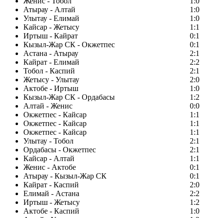
Женис - Тобол
1:0
Атырау - Алтай
1:0
Улытау - Елимай
1:0
Кайсар - Жетысу
1:1
Иртыш - Кайрат
0:1
Кызыл-Жар СК - Окжетпес
0:1
Астана - Атырау
2:1
Кайрат - Елимай
2:2
Тобол - Каспий
2:1
Жетысу - Улытау
2:0
Актобе - Иртыш
1:0
Кызыл-Жар СК - Ордабасы
1:2
Алтай - Женис
0:0
Окжетпес - Кайсар
1:1
Окжетпес - Кайсар
1:1
Окжетпес - Кайсар
1:1
Улытау - Тобол
2:1
Ордабасы - Окжетпес
2:1
Кайсар - Алтай
1:1
Женис - Актобе
0:1
Атырау - Кызыл-Жар СК
0:1
Кайрат - Каспий
2:0
Елимай - Астана
2:2
Иртыш - Жетысу
1:2
Актобе - Каспий
1:0