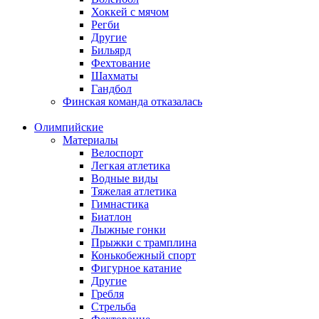
Хоккей с мячом
Регби
Другие
Бильярд
Фехтование
Шахматы
Гандбол
Финская команда отказалась
Олимпийские
Материалы
Велоспорт
Легкая атлетика
Водные виды
Тяжелая атлетика
Гимнастика
Биатлон
Лыжные гонки
Прыжки с трамплина
Конькобежный спорт
Фигурное катание
Другие
Гребля
Стрельба