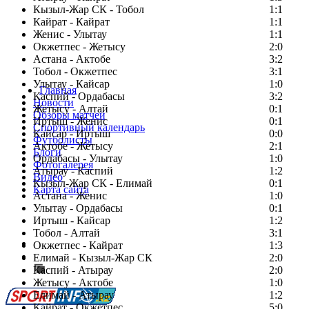
Кызыл-Жар СК - Тобол
1:1
Кайрат - Кайрат
1:1
Женис - Улытау
1:1
Окжетпес - Жетысу
2:0
Астана - Актобе
3:2
Тобол - Окжетпес
3:1
Улытау - Кайсар
1:0
Главная
Каспий - Ордабасы
3:2
Новости
Жетысу - Алтай
0:1
Обзоры матчей
Иртыш - Женис
0:1
Спортивный календарь
Кайсар - Иртыш
0:0
Футболисты
Актобе - Жетысу
2:1
Блоги
Ордабасы - Улытау
1:0
Фотогалерея
Атырау - Каспий
1:2
Видео
Кызыл-Жар СК - Елимай
0:1
Карта сайта
Астана - Женис
1:0
Улытау - Ордабасы
0:1
Иртыш - Кайсар
1:2
Тобол - Алтай
3:1
Есть идея?
Окжетпес - Кайрат
1:3
Сообщить о мероприятии
Елимай - Кызыл-Жар СК
2:0
Каспий - Атырау
Перейти на старый сайт
2:0
Жетысу - Актобе
1:0
Елимай - Атырау
1:2
Кайрат - Окжетпес
5:0