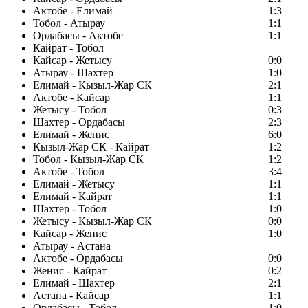
Актобе - Елимай
1:3
Тобол - Атырау
1:1
Ордабасы - Актобе
1:1
Кайрат - Тобол
Кайсар - Жетысу
0:0
Атырау - Шахтер
1:0
Елимай - Кызыл-Жар СК
2:1
Актобе - Кайсар
1:1
Жетысу - Тобол
0:3
Шахтер - Ордабасы
2:3
Елимай - Женис
6:0
Кызыл-Жар СК - Кайрат
1:2
Тобол - Кызыл-Жар СК
1:2
Актобе - Тобол
3:4
Елимай - Жетысу
1:1
Елимай - Кайрат
1:1
Шахтер - Тобол
1:0
Жетысу - Кызыл-Жар СК
0:0
Кайсар - Женис
1:0
Атырау - Астана
Актобе - Ордабасы
0:0
Женис - Кайрат
0:2
Елимай - Шахтер
2:1
Астана - Кайсар
1:1
Ордабасы - Тобол
1:0