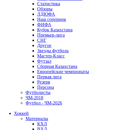
Статистика
Обзоры
ЛДЮФА
Наш соперник
ФИФА
Кубок Казахстана
Премьер-лига
СНГ
Другое
Звезды футбола
Мастер-Класс
Футзал
Сборная Казахстана
Европейские чемпионаты
Первая лига
Резерв
Персона
Футболисты
ЧМ-2018
Футбол - ЧМ-2026
Хоккей
Материалы
КХЛ
ВХЛ