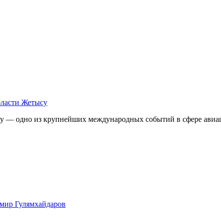
бласти Жетысу
му — одно из крупнейших международных событий в сфере авиац
имир Гулямхайдаров