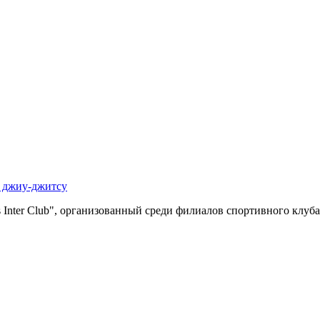
 джиу-джитсу
rs Inter Club", организованный среди филиалов спортивного клу