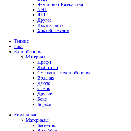
Чемпионат Казахстана
NHL
IIHF
Другое
Высшая лига
Хоккей с мячом
Теннис
Бокс
Единоборства
Материалы
Профи
Любители
Смешанные единоборства
Вольная
Дзюдо
Самбо
Другие
Бокс
Борьба
Командные
Материалы
Баскетбол
Волейбол