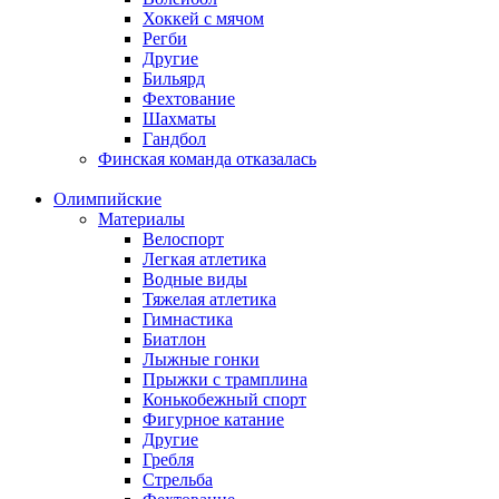
Хоккей с мячом
Регби
Другие
Бильярд
Фехтование
Шахматы
Гандбол
Финская команда отказалась
Олимпийские
Материалы
Велоспорт
Легкая атлетика
Водные виды
Тяжелая атлетика
Гимнастика
Биатлон
Лыжные гонки
Прыжки с трамплина
Конькобежный спорт
Фигурное катание
Другие
Гребля
Стрельба