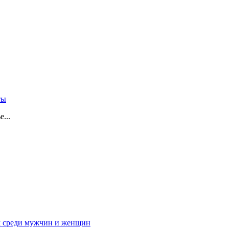
ты
...
ам среди мужчин и женщин