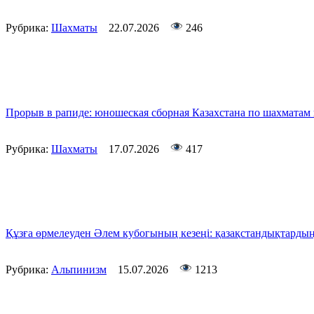
Рубрика:
Шахматы
22.07.2026
246
Прорыв в рапиде: юношеская сборная Казахстана по шахматам 
Рубрика:
Шахматы
17.07.2026
417
Құзға өрмелеуден Әлем кубогының кезеңі: қазақстандықтардың
Рубрика:
Альпинизм
15.07.2026
1213