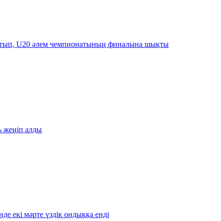
артып, U20 әлем чемпионатының финалына шықты
ь жеңіп алды
де екі мәрте үздік ондыққа енді