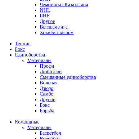
Чемпионат Казахстана
NHL
IIHF
Другое
Высшая лига
Хоккей с мячом
Теннис
Бокс
Единоборства
Материалы
Профи
Любители
Смешанные единоборства
Вольная
Дзюдо
Самбо
Другие
Бокс
Борьба
Командные
Материалы
Баскетбол
Волейбол