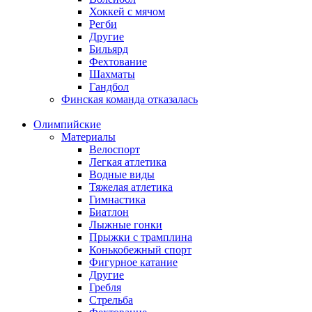
Хоккей с мячом
Регби
Другие
Бильярд
Фехтование
Шахматы
Гандбол
Финская команда отказалась
Олимпийские
Материалы
Велоспорт
Легкая атлетика
Водные виды
Тяжелая атлетика
Гимнастика
Биатлон
Лыжные гонки
Прыжки с трамплина
Конькобежный спорт
Фигурное катание
Другие
Гребля
Стрельба