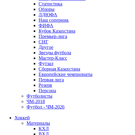
Статистика
Обзоры
ЛДЮФА
Наш соперник
ФИФА
Кубок Казахстана
Премьер-лига
СНГ
Другое
Звезды футбола
Мастер-Класс
Футзал
Сборная Казахстана
Европейские чемпионаты
Первая лига
Резерв
Персона
Футболисты
ЧМ-2018
Футбол - ЧМ-2026
Хоккей
Материалы
КХЛ
ВХЛ