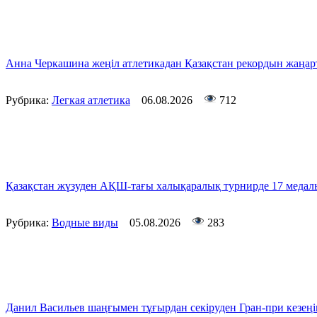
Анна Черкашина жеңіл атлетикадан Қазақстан рекордын жаң
Рубрика:
Легкая атлетика
06.08.2026
712
Қазақстан жүзуден АҚШ-тағы халықаралық турнирде 17 медал
Рубрика:
Водные виды
05.08.2026
283
Данил Васильев шаңғымен тұғырдан секіруден Гран-при кезеңін