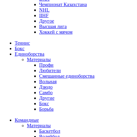
Чемпионат Казахстана
NHL
IIHF
Другое
Высшая лига
Хоккей с мячом
Теннис
Бокс
Единоборства
Материалы
Профи
Любители
Смешанные единоборства
Вольная
Дзюдо
Самбо
Другие
Бокс
Борьба
Командные
Материалы
Баскетбол
Волейбол