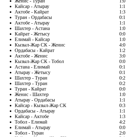
Женис - Туран
1:0
Кайсар - Атырау
1:1
Актобе - Кайрат
1:3
Туран - Ордабасы
0:1
Актобе - Атырау
1:1
Шахтер - Астана
1:0
Кайрат - Жетысу
0:0
Елимай - Кайсар
1:0
Кызыл-Жар СК - Женис
4:0
Ордабасы - Кайрат
1:2
Актобе - Женис
3:0
Кызыл-Жар СК - Тобол
0:0
Астана - Елимай
0:1
Атырау - Жетысу
0:1
Шахтер - Туран
0:2
Шахтер - Туран
0:2
Туран - Кайрат
0:0
Женис - Шахтер
1:0
Атырау - Ордабасы
1:1
Кайсар - Кызыл-Жар СК
0:3
Ордабасы - Атырау
1:1
Кайсар - Актобе
1:3
Тобол - Елимай
4:2
Елимай - Атырау
0:0
Тобол - Туран
2:0