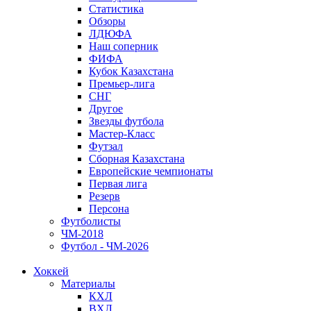
Статистика
Обзоры
ЛДЮФА
Наш соперник
ФИФА
Кубок Казахстана
Премьер-лига
СНГ
Другое
Звезды футбола
Мастер-Класс
Футзал
Сборная Казахстана
Европейские чемпионаты
Первая лига
Резерв
Персона
Футболисты
ЧМ-2018
Футбол - ЧМ-2026
Хоккей
Материалы
КХЛ
ВХЛ