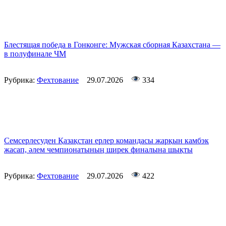
Блестящая победа в Гонконге: Мужская сборная Казахстана —
в полуфинале ЧМ
Рубрика:
Фехтование
29.07.2026
334
Семсерлесуден Қазақстан ерлер командасы жарқын камбэк
жасап, әлем чемпионатының ширек финалына шықты
Рубрика:
Фехтование
29.07.2026
422