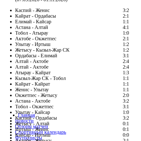
Каспий - Женис
3:2
Кайрат - Ордабасы
2:1
Елимай - Кайсар
1:1
Астана - Алтай
4:1
Тобол - Атырау
1:0
Актобе - Окжетпес
2:1
Улытау - Иртыш
1:2
Жетысу - Кызыл-Жар СК
1:2
Ордабасы - Елимай
3:1
Алтай - Актобе
2:4
Алтай - Актобе
2:4
Атырау - Кайрат
1:3
Кызыл-Жар СК - Тобол
1:1
Кайрат - Кайрат
1:1
Женис - Улытау
1:1
Окжетпес - Жетысу
2:0
Астана - Актобе
3:2
Тобол - Окжетпес
3:1
Улытау - Кайсар
1:0
Главная
Каспий - Ордабасы
3:2
Новости
Жетысу - Алтай
0:1
Обзоры матчей
Иртыш - Женис
0:1
Спортивный календарь
Кайсар - Иртыш
0:0
Футболисты
Актобе - Жетысу
2:1