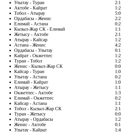
Улытау - Туран
2:1
Актобе - Кайрат
1:2
Тобол - Атырау
5:0
Ордабасы - Женис
2:2
Елимай - Астана
0:2
Кызыл-Жар СК - Елимай
1:1
Жетысу - Актобе
2:1
Атырау - Кайсар
1:2
Астана - Женис
4:2
Ордабасы - Улытау
0:1
Кайрат - Окжетпес
1:2
Туран - Тобол
1:2
Женис - Кызыл-Жар СК
0:0
Кайсар - Туран
1:0
Улытау - Астана
0:2
Елимай - Кайрат
1:0
Атырау - Жетысу
1:1
Окжетпес - Актобе
1:3
Елимай - Окжетпес
0:2
Кайсар - Астана
1:1
Тобол - Кызыл-Жар СК
2:1
Туран - Жетысу
0:0
Атырау - Ордабасы
1:2
Женис - Актобе
0:1
Улытау - Кайрат
1:4