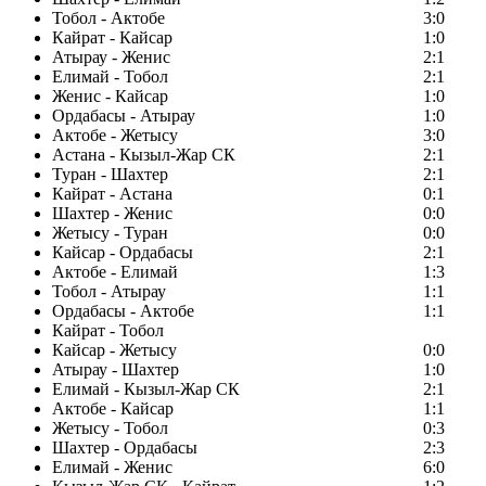
Тобол - Актобе
3:0
Кайрат - Кайсар
1:0
Атырау - Женис
2:1
Елимай - Тобол
2:1
Женис - Кайсар
1:0
Ордабасы - Атырау
1:0
Актобе - Жетысу
3:0
Астана - Кызыл-Жар СК
2:1
Туран - Шахтер
2:1
Кайрат - Астана
0:1
Шахтер - Женис
0:0
Жетысу - Туран
0:0
Кайсар - Ордабасы
2:1
Актобе - Елимай
1:3
Тобол - Атырау
1:1
Ордабасы - Актобе
1:1
Кайрат - Тобол
Кайсар - Жетысу
0:0
Атырау - Шахтер
1:0
Елимай - Кызыл-Жар СК
2:1
Актобе - Кайсар
1:1
Жетысу - Тобол
0:3
Шахтер - Ордабасы
2:3
Елимай - Женис
6:0