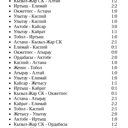
Кызыл-Жар СК - Алтай
1:2
Иртыш - Елимай
2:2
Окжетпес - Астана
1:0
Улытау - Каспий
1:0
Улытау - Каспий
1:0
Актобе - Кайсар
3:0
Улытау - Кайрат
1:1
Тобол - Иртыш
1:0
Астана - Кызыл-Жар СК
2:1
Елимай - Каспий
0:1
Окжетпес - Атырау
0:0
Ордабасы - Актобе
2:0
Каспий - Астана
1:0
Женис - Тобол
1:0
Атырау - Алтай
1:0
Улытау - Елимай
1:0
Кайсар - Жетысу
1:1
Иртыш - Кайрат
0:1
Кызыл-Жар СК - Окжетпес
0:1
Астана - Атырау
2:1
Кайрат - Елимай
2:2
Тобол - Каспий
2:1
Жетысу - Улытау
2:0
Актобе - Иртыш
1:0
Кызыл-Жар СК - Ордабасы
1:2