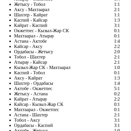
Жетысу - Тобол
1:1
Аксу - Махтаарал
2:1
Шахтер - Кайрат
1:1
Каспий - Кайсар
1:3
Кайрат - Каспий
3:1
Окжетпес - Кызыл-Жар СК
0:1
Махтаарал - Атырау
0:1
Астана - Актобе
1:4
Кайсар - Аксу
2:2
Ордабасы - Жетысу
2:0
Тобол - Шахтер
2:1
Атырау - Кайсар
2:1
Кызыл-Жар СК - Махтаарал
1:0
Каспий - Тобол
0:1
Аксу - Кайрат
1:3
Шахтер - Ордабасы
1:4
Актобе - Окжетпес
5:1
Жетысу - Астана
0:2
Кайрат - Атырау
2:2
Кайсар - Кызыл-Жар СК
0:1
Махтаарал - Окжетпес
0:1
Астана - Шахтер
2:1
Тобол - Аксу
3:1
Ордабасы - Каспий
3:1
Актобе - Жетысу
1:0