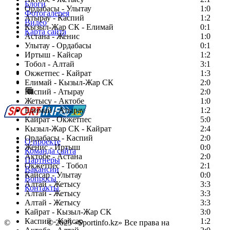
Блоги
Ордабасы - Улытау
1:0
Фотогалерея
Атырау - Каспий
1:2
Видео
Кызыл-Жар СК - Елимай
0:1
Карта сайта
Астана - Женис
1:0
Улытау - Ордабасы
0:1
Иртыш - Кайсар
1:2
Тобол - Алтай
3:1
Есть идея?
Окжетпес - Кайрат
1:3
Сообщить о мероприятии
Елимай - Кызыл-Жар СК
2:0
Каспий - Атырау
Перейти на старый сайт
2:0
Жетысу - Актобе
1:0
Елимай - Атырау
1:2
Кайрат - Окжетпес
5:0
Кызыл-Жар СК - Кайрат
2:4
Ордабасы - Каспий
2:0
О проекте
Женис - Иртыш
0:0
Команда сайта
Актобе - Астана
2:0
Партнеры
Окжетпес - Тобол
2:1
Вакансии
Кайсар - Улытау
0:0
Вопросы
Алтай - Жетысу
3:3
Контакты
Алтай - Жетысу
3:3
Алтай - Жетысу
3:3
Кайрат - Кызыл-Жар СК
3:0
Каспий - Кайсар
1:2
©
Copyright
© 2025 «Sportinfo.kz» Все права на