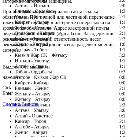
Актобе - Алтай
2:0
авторские материалы защищены.
Астана - Иртыш
2:0
Елимай - Ордабасы
1:3
При использовании материалов сайта ссылка
Улытау - Женис
2:1
обязательна. При полной или частичной перепечатке
Кайрат - Атырау
1:1
текстовых материалов в интернете гиперссылка на
Жетысу - Окжетпес
2:2
sportinfo.kz обязательна. Адрес электронной почты
Ордабасы - Кайрат
2:1
редакции: sportinfo.official@gmail.com. За содержание
Кайсар - Елимай
2:3
рекламных публикаций ответственность несет
Женис - Каспий
1:0
рекламодатель. Редакция не всегда разделяет мнение
Атырау - Тобол
1:1
авторов.
Кызыл-Жар СК - Жетысу
3:2
Заметили ошибку в тексте?
Иртыш - Улытау
1:1
Алтай - Астана
1:1
Выделите ее мышью и
Тобол - Ордабасы
0:3
нажмите
Актобе - Кызыл-Жар СК
0:0
Кайрат - Кайсар
0:0
Ctrl
Елимай - Женис
2:1
Enter
Жетысу - Атырау
0:0
Жетысу - Атырау
0:0
Сделано Весной
Каспий - Иртыш
2:2
Астана - Улытау
3:0
Алтай - Окжетпес
0:1
Кайсар - Тобол
2:1
Актобе - Атырау
1:1
Женис - Кайрат
1:2