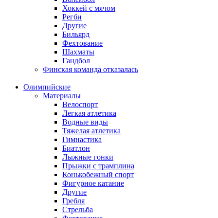
Хоккей с мячом
Регби
Другие
Бильярд
Фехтование
Шахматы
Гандбол
Финская команда отказалась
Олимпийские
Материалы
Велоспорт
Легкая атлетика
Водные виды
Тяжелая атлетика
Гимнастика
Биатлон
Лыжные гонки
Прыжки с трамплина
Конькобежный спорт
Фигурное катание
Другие
Гребля
Стрельба