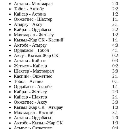
Астана - Махтаарал
2:0
Тобол - Актобе
2:2
Кайсар - Астана
1:2
Окжетпес - Шахтер
1:1
Атырау - Аксу
2:1
Кайрат - Ордабасы
2:2
Махтаарал - Жетысу
1:2
Кызыл-Жар СК - Каспий
1:1
Актобе - Атырау
4:0
Ордабасы - Тобол
4:1
Аксу - Кызыл-Жар СК
0:2
Астана - Кайрат
0:3
Жетысу - Кайсар
0:2
Шахтер - Махтаарал
3:0
Каспий - Окжетпес
2:1
Тобол - Астана
0:1
Ордабасы - Актобе
1:1
Кайрат - Жетысу
2:3
Кайсар - Шахтер
2:1
Окжетпес - Аксу
3:0
Кызыл-Жар СК - Атырау
1:0
Махтаарал - Каспий
3:1
Астана - Ордабасы
2:0
Актобе - Кызыл-Жар СК
1:3
Атырау - Окжетпес
0:4