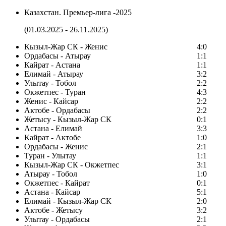
Казахстан. Премьер-лига -2025
(01.03.2025 - 26.11.2025)
Кызыл-Жар СК - Женис
4:0
Ордабасы - Атырау
1:1
Кайрат - Астана
1:1
Елимай - Атырау
3:2
Улытау - Тобол
2:2
Окжетпес - Туран
4:3
Женис - Кайсар
2:2
Актобе - Ордабасы
2:2
Жетысу - Кызыл-Жар СК
0:1
Астана - Елимай
3:3
Кайрат - Актобе
1:0
Ордабасы - Женис
2:1
Туран - Улытау
1:1
Кызыл-Жар СК - Окжетпес
3:1
Атырау - Тобол
1:0
Окжетпес - Кайрат
0:1
Астана - Кайсар
5:1
Елимай - Кызыл-Жар СК
2:0
Актобе - Жетысу
3:2
Улытау - Ордабасы
2:1