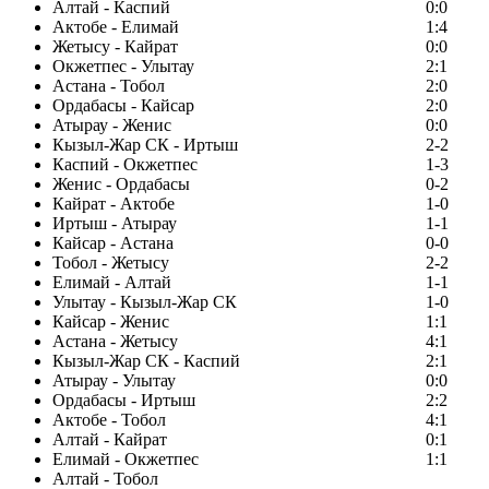
Алтай - Каспий
0:0
Актобе - Елимай
1:4
Жетысу - Кайрат
0:0
Окжетпес - Улытау
2:1
Астана - Тобол
2:0
Ордабасы - Кайсар
2:0
Атырау - Женис
0:0
Кызыл-Жар СК - Иртыш
2-2
Каспий - Окжетпес
1-3
Женис - Ордабасы
0-2
Кайрат - Актобе
1-0
Иртыш - Атырау
1-1
Кайсар - Астана
0-0
Тобол - Жетысу
2-2
Елимай - Алтай
1-1
Улытау - Кызыл-Жар СК
1-0
Кайсар - Женис
1:1
Астана - Жетысу
4:1
Кызыл-Жар СК - Каспий
2:1
Атырау - Улытау
0:0
Ордабасы - Иртыш
2:2
Актобе - Тобол
4:1
Алтай - Кайрат
0:1
Елимай - Окжетпес
1:1
Алтай - Тобол