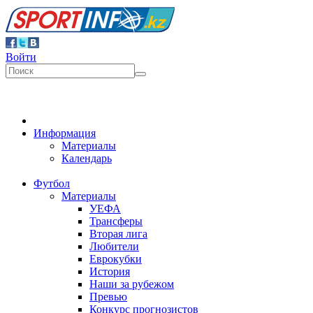
https://www.sports.kz/news/proekt-na-milliard-ozvuchil-n
Войти
Информация
Материалы
Календарь
Футбол
Материалы
УЕФА
Трансферы
Вторая лига
Любители
Еврокубки
История
Наши за рубежом
Превью
Конкурс прогнозистов