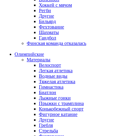
Хоккей с мячом
Регби
Другие
Бильярд
Фехтование
Шахматы
Гандбол
Финская команда отказалась
Олимпийские
Материалы
Велоспорт
Легкая атлетика
Водные виды
Тяжелая атлетика
Гимнастика
Биатлон
Лыжные гонки
Прыжки с трамплина
Конькобежный спорт
Фигурное катание
Другие
Гребля
Стрельба