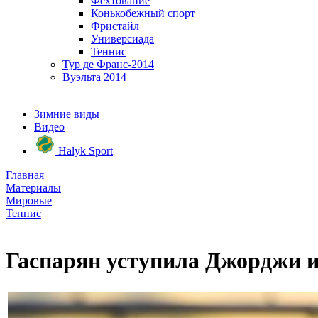
Фехтование
Конькобежный спорт
Фристайл
Универсиада
Теннис
Тур де Франс-2014
Вуэльта 2014
Зимние виды
Видео
Halyk Sport
Главная
Материалы
Мировые
Теннис
Гаспарян уступила Джорджи и