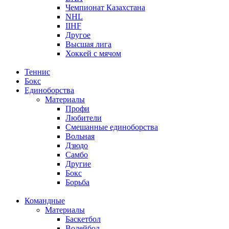
Чемпионат Казахстана
NHL
IIHF
Другое
Высшая лига
Хоккей с мячом
Теннис
Бокс
Единоборства
Материалы
Профи
Любители
Смешанные единоборства
Вольная
Дзюдо
Самбо
Другие
Бокс
Борьба
Командные
Материалы
Баскетбол
Волейбол