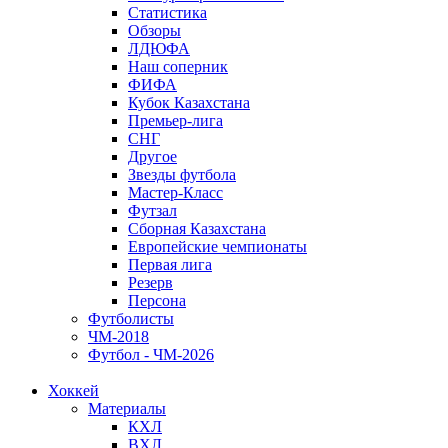
Статистика
Обзоры
ЛДЮФА
Наш соперник
ФИФА
Кубок Казахстана
Премьер-лига
СНГ
Другое
Звезды футбола
Мастер-Класс
Футзал
Сборная Казахстана
Европейские чемпионаты
Первая лига
Резерв
Персона
Футболисты
ЧМ-2018
Футбол - ЧМ-2026
Хоккей
Материалы
КХЛ
ВХЛ