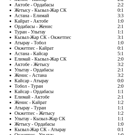
Актобе - Ордабасы
2:2
Жетысу - Кызыл-Жар СК
0:1
Астана - Елимай
3:3
Кайрат - Актобе
1:0
Ордабасы - Женис
2:1
Туран - Улытау
1:1
Кызыл-Жар СК - Окжетпес
3:1
Атырау - Тобол
1:0
Окжетпес - Кайрат
0:1
Астана - Кайсар
5:1
Елимай - Кызыл-Жар СК
2:0
Актобе - Жетысу
3:2
Улытау - Ордабасы
2:1
Женис - Астана
3:2
Кайсар - Атырау
0:0
Тобол - Туран
2:0
Кайсар - Ордабасы
1:1
Елимай - Актобе
2:1
Женис - Кайрат
1:2
Атырау - Туран
1:1
Окжетпес - Жетысу
1:2
Улытау - Кызыл-Жар СК
1:1
Жетысу - Ордабасы
1:0
Кызыл-Жар СК - Атырау
0:1
Окжетпес - Улытау
1:0