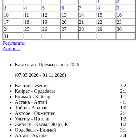
1
2
3
4
5
6
7
8
9
10
11
12
13
14
15
16
17
18
19
20
21
22
23
24
25
26
27
28
29
30
31
Результаты
Анонсы
Казахстан. Премьер-лига-2026
(07.03.2026 - 01.11.2026)
Каспий - Женис
3:2
Кайрат - Ордабасы
2:1
Елимай - Кайсар
1:1
Астана - Алтай
4:1
Тобол - Атырау
1:0
Актобе - Окжетпес
2:1
Улытау - Иртыш
1:2
Жетысу - Кызыл-Жар СК
1:2
Ордабасы - Елимай
3:1
Алтай - Актобе
2:4