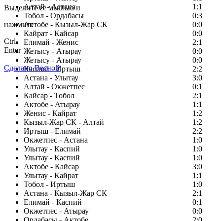
Алтай - Астана
1:1
Выделите ее мышью и
Тобол - Ордабасы
0:3
нажмите
Актобе - Кызыл-Жар СК
0:0
Кайрат - Кайсар
0:0
Ctrl
Елимай - Женис
2:1
Enter
Жетысу - Атырау
0:0
Жетысу - Атырау
0:0
Сделано Весной
Каспий - Иртыш
2:2
Астана - Улытау
3:0
Алтай - Окжетпес
0:1
Кайсар - Тобол
2:1
Актобе - Атырау
1:1
Женис - Кайрат
1:2
Кызыл-Жар СК - Алтай
1:2
Иртыш - Елимай
2:2
Окжетпес - Астана
1:0
Улытау - Каспий
1:0
Улытау - Каспий
1:0
Актобе - Кайсар
3:0
Улытау - Кайрат
1:1
Тобол - Иртыш
1:0
Астана - Кызыл-Жар СК
2:1
Елимай - Каспий
0:1
Окжетпес - Атырау
0:0
Ордабасы - Актобе
2:0