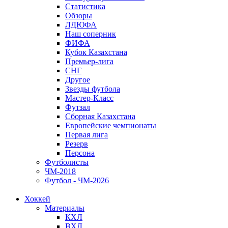
Статистика
Обзоры
ЛДЮФА
Наш соперник
ФИФА
Кубок Казахстана
Премьер-лига
СНГ
Другое
Звезды футбола
Мастер-Класс
Футзал
Сборная Казахстана
Европейские чемпионаты
Первая лига
Резерв
Персона
Футболисты
ЧМ-2018
Футбол - ЧМ-2026
Хоккей
Материалы
КХЛ
ВХЛ