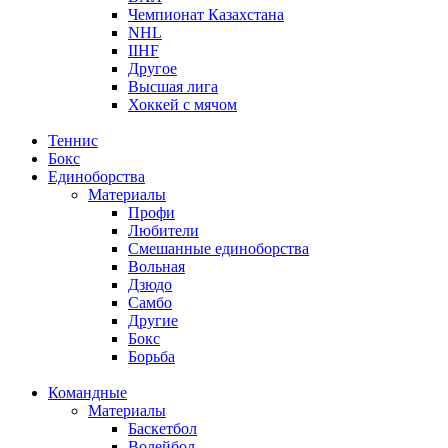
Чемпионат Казахстана
NHL
IIHF
Другое
Высшая лига
Хоккей с мячом
Теннис
Бокс
Единоборства
Материалы
Профи
Любители
Смешанные единоборства
Вольная
Дзюдо
Самбо
Другие
Бокс
Борьба
Командные
Материалы
Баскетбол
Волейбол