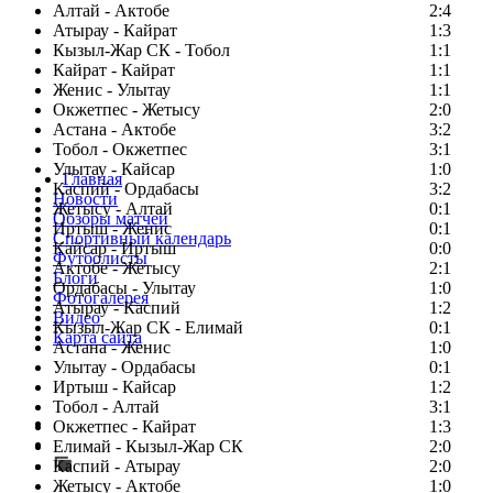
Алтай - Актобе
2:4
Атырау - Кайрат
1:3
Кызыл-Жар СК - Тобол
1:1
Кайрат - Кайрат
1:1
Женис - Улытау
1:1
Окжетпес - Жетысу
2:0
Астана - Актобе
3:2
Тобол - Окжетпес
3:1
Улытау - Кайсар
1:0
Главная
Каспий - Ордабасы
3:2
Новости
Жетысу - Алтай
0:1
Обзоры матчей
Иртыш - Женис
0:1
Спортивный календарь
Кайсар - Иртыш
0:0
Футболисты
Актобе - Жетысу
2:1
Блоги
Ордабасы - Улытау
1:0
Фотогалерея
Атырау - Каспий
1:2
Видео
Кызыл-Жар СК - Елимай
0:1
Карта сайта
Астана - Женис
1:0
Улытау - Ордабасы
0:1
Иртыш - Кайсар
1:2
Тобол - Алтай
3:1
Есть идея?
Окжетпес - Кайрат
1:3
Сообщить о мероприятии
Елимай - Кызыл-Жар СК
2:0
Каспий - Атырау
Перейти на старый сайт
2:0
Жетысу - Актобе
1:0