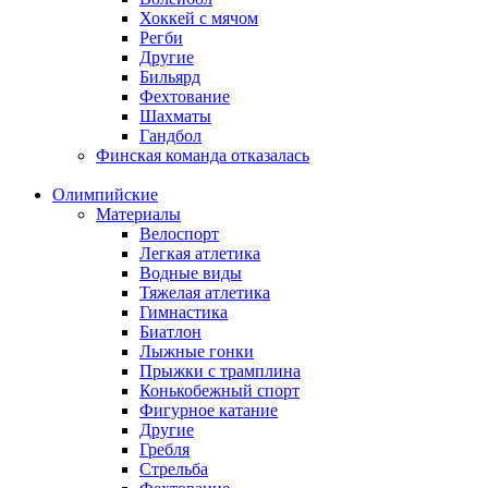
Хоккей с мячом
Регби
Другие
Бильярд
Фехтование
Шахматы
Гандбол
Финская команда отказалась
Олимпийские
Материалы
Велоспорт
Легкая атлетика
Водные виды
Тяжелая атлетика
Гимнастика
Биатлон
Лыжные гонки
Прыжки с трамплина
Конькобежный спорт
Фигурное катание
Другие
Гребля
Стрельба