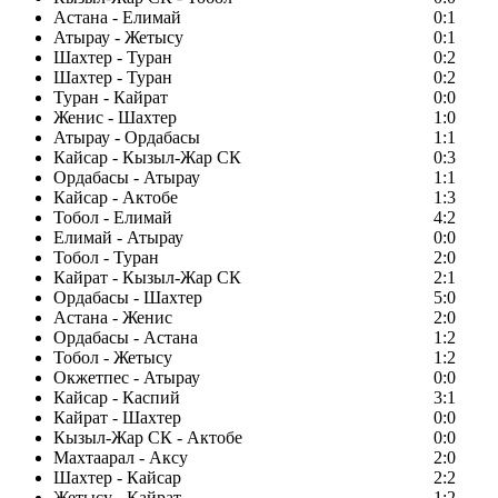
Астана - Елимай
0:1
Атырау - Жетысу
0:1
Шахтер - Туран
0:2
Шахтер - Туран
0:2
Туран - Кайрат
0:0
Женис - Шахтер
1:0
Атырау - Ордабасы
1:1
Кайсар - Кызыл-Жар СК
0:3
Ордабасы - Атырау
1:1
Кайсар - Актобе
1:3
Тобол - Елимай
4:2
Елимай - Атырау
0:0
Тобол - Туран
2:0
Кайрат - Кызыл-Жар СК
2:1
Ордабасы - Шахтер
5:0
Астана - Женис
2:0
Ордабасы - Астана
1:2
Тобол - Жетысу
1:2
Окжетпес - Атырау
0:0
Кайсар - Каспий
3:1
Кайрат - Шахтер
0:0
Кызыл-Жар СК - Актобе
0:0
Махтаарал - Аксу
2:0
Шахтер - Кайсар
2:2
Жетысу - Кайрат
1:2