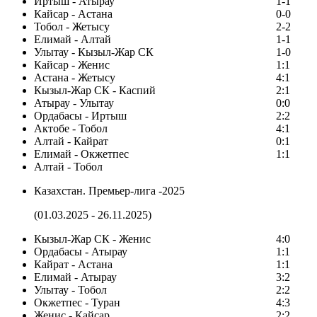
Иртыш - Атырау
1-1
Кайсар - Астана
0-0
Тобол - Жетысу
2-2
Елимай - Алтай
1-1
Улытау - Кызыл-Жар СК
1-0
Кайсар - Женис
1:1
Астана - Жетысу
4:1
Кызыл-Жар СК - Каспий
2:1
Атырау - Улытау
0:0
Ордабасы - Иртыш
2:2
Актобе - Тобол
4:1
Алтай - Кайрат
0:1
Елимай - Окжетпес
1:1
Алтай - Тобол
Казахстан. Премьер-лига -2025
(01.03.2025 - 26.11.2025)
Кызыл-Жар СК - Женис
4:0
Ордабасы - Атырау
1:1
Кайрат - Астана
1:1
Елимай - Атырау
3:2
Улытау - Тобол
2:2
Окжетпес - Туран
4:3
Женис - Кайсар
2:2