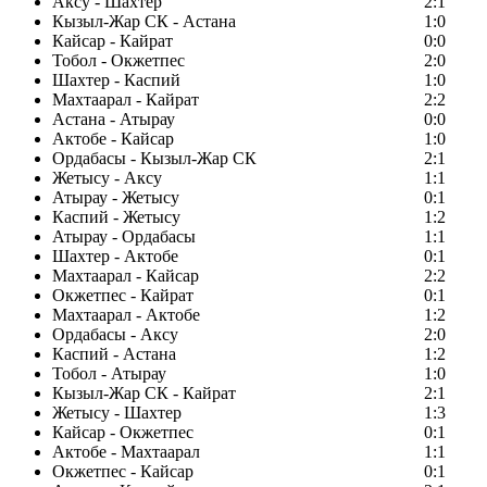
Аксу - Шахтер
2:1
Кызыл-Жар СК - Астана
1:0
Кайсар - Кайрат
0:0
Тобол - Окжетпес
2:0
Шахтер - Каспий
1:0
Махтаарал - Кайрат
2:2
Астана - Атырау
0:0
Актобе - Кайсар
1:0
Ордабасы - Кызыл-Жар СК
2:1
Жетысу - Аксу
1:1
Атырау - Жетысу
0:1
Каспий - Жетысу
1:2
Атырау - Ордабасы
1:1
Шахтер - Актобе
0:1
Махтаарал - Кайсар
2:2
Окжетпес - Кайрат
0:1
Махтаарал - Актобе
1:2
Ордабасы - Аксу
2:0
Каспий - Астана
1:2
Тобол - Атырау
1:0
Кызыл-Жар СК - Кайрат
2:1
Жетысу - Шахтер
1:3
Кайсар - Окжетпес
0:1
Актобе - Махтаарал
1:1
Окжетпес - Кайсар
0:1