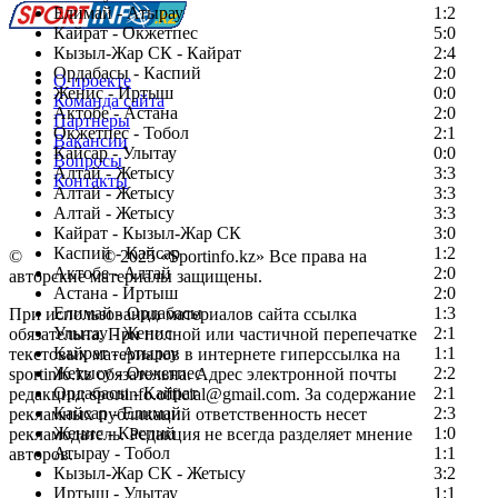
Елимай - Атырау
1:2
Кайрат - Окжетпес
5:0
Кызыл-Жар СК - Кайрат
2:4
Ордабасы - Каспий
2:0
О проекте
Женис - Иртыш
0:0
Команда сайта
Актобе - Астана
2:0
Партнеры
Окжетпес - Тобол
2:1
Вакансии
Кайсар - Улытау
0:0
Вопросы
Алтай - Жетысу
3:3
Контакты
Алтай - Жетысу
3:3
Алтай - Жетысу
3:3
Кайрат - Кызыл-Жар СК
3:0
Каспий - Кайсар
1:2
©
Copyright
© 2025 «Sportinfo.kz» Все права на
Актобе - Алтай
2:0
авторские материалы защищены.
Астана - Иртыш
2:0
Елимай - Ордабасы
1:3
При использовании материалов сайта ссылка
Улытау - Женис
2:1
обязательна. При полной или частичной перепечатке
Кайрат - Атырау
1:1
текстовых материалов в интернете гиперссылка на
Жетысу - Окжетпес
2:2
sportinfo.kz обязательна. Адрес электронной почты
Ордабасы - Кайрат
2:1
редакции: sportinfo.official@gmail.com. За содержание
Кайсар - Елимай
2:3
рекламных публикаций ответственность несет
Женис - Каспий
1:0
рекламодатель. Редакция не всегда разделяет мнение
Атырау - Тобол
1:1
авторов.
Кызыл-Жар СК - Жетысу
3:2
Заметили ошибку в тексте?
Иртыш - Улытау
1:1