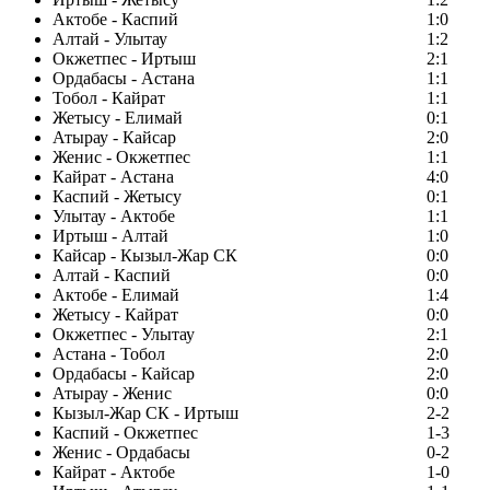
Актобе - Каспий
1:0
Алтай - Улытау
1:2
Окжетпес - Иртыш
2:1
Ордабасы - Астана
1:1
Тобол - Кайрат
1:1
Жетысу - Елимай
0:1
Атырау - Кайсар
2:0
Женис - Окжетпес
1:1
Кайрат - Астана
4:0
Каспий - Жетысу
0:1
Улытау - Актобе
1:1
Иртыш - Алтай
1:0
Кайсар - Кызыл-Жар СК
0:0
Алтай - Каспий
0:0
Актобе - Елимай
1:4
Жетысу - Кайрат
0:0
Окжетпес - Улытау
2:1
Астана - Тобол
2:0
Ордабасы - Кайсар
2:0
Атырау - Женис
0:0
Кызыл-Жар СК - Иртыш
2-2
Каспий - Окжетпес
1-3
Женис - Ордабасы
0-2
Кайрат - Актобе
1-0