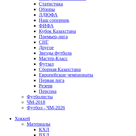
Статистика
Обзоры
ЛДЮФА
Наш соперник
ФИФА
Кубок Казахстана
Премьер-лига
СНГ
Другое
Звезды футбола
Мастер-Класс
Футзал
Сборная Казахстана
Европейские чемпионаты
Первая лига
Резерв
Персона
Футболисты
ЧМ-2018
Футбол - ЧМ-2026
Хоккей
Материалы
КХЛ
ВХЛ