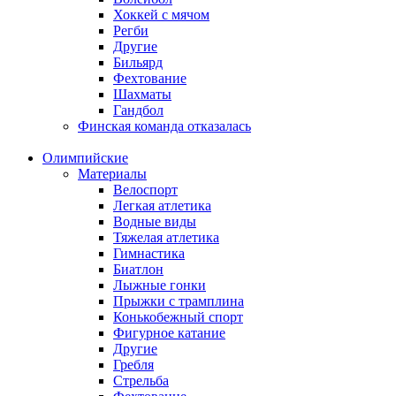
Хоккей с мячом
Регби
Другие
Бильярд
Фехтование
Шахматы
Гандбол
Финская команда отказалась
Олимпийские
Материалы
Велоспорт
Легкая атлетика
Водные виды
Тяжелая атлетика
Гимнастика
Биатлон
Лыжные гонки
Прыжки с трамплина
Конькобежный спорт
Фигурное катание
Другие
Гребля
Стрельба