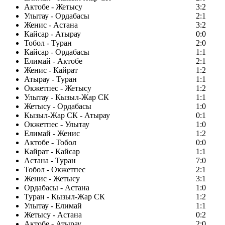
Актобе - Жетысу
3:2
Улытау - Ордабасы
2:1
Женис - Астана
3:2
Кайсар - Атырау
0:0
Тобол - Туран
2:0
Кайсар - Ордабасы
1:1
Елимай - Актобе
2:1
Женис - Кайрат
1:2
Атырау - Туран
1:1
Окжетпес - Жетысу
1:2
Улытау - Кызыл-Жар СК
1:1
Жетысу - Ордабасы
1:0
Кызыл-Жар СК - Атырау
0:1
Окжетпес - Улытау
1:0
Елимай - Женис
1:2
Актобе - Тобол
0:0
Кайрат - Кайсар
1:1
Астана - Туран
7:0
Тобол - Окжетпес
2:1
Женис - Жетысу
3:1
Ордабасы - Астана
1:0
Туран - Кызыл-Жар СК
1:2
Улытау - Елимай
1:1
Жетысу - Астана
0:2
Актобе - Атырау
2:0