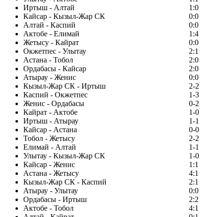
Иртыш - Алтай
1:0
Кайсар - Кызыл-Жар СК
0:0
Алтай - Каспий
0:0
Актобе - Елимай
1:4
Жетысу - Кайрат
0:0
Окжетпес - Улытау
2:1
Астана - Тобол
2:0
Ордабасы - Кайсар
2:0
Атырау - Женис
0:0
Кызыл-Жар СК - Иртыш
2-2
Каспий - Окжетпес
1-3
Женис - Ордабасы
0-2
Кайрат - Актобе
1-0
Иртыш - Атырау
1-1
Кайсар - Астана
0-0
Тобол - Жетысу
2-2
Елимай - Алтай
1-1
Улытау - Кызыл-Жар СК
1-0
Кайсар - Женис
1:1
Астана - Жетысу
4:1
Кызыл-Жар СК - Каспий
2:1
Атырау - Улытау
0:0
Ордабасы - Иртыш
2:2
Актобе - Тобол
4:1
Алтай - Кайрат
0:1