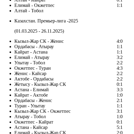
Елимай - Окжетпес
1:1
Алтай - Тобол
Казахстан. Премьер-лига -2025
(01.03.2025 - 26.11.2025)
Кызыл-Жар СК - Женис
4:0
Ордабасы - Атырау
1:1
Кайрат - Астана
1:1
Елимай - Атырау
3:2
Улытау - Тобол
2:2
Окжетпес - Туран
4:3
Женис - Кайсар
2:2
Актобе - Ордабасы
2:2
Жетысу - Кызыл-Жар СК
0:1
Астана - Елимай
3:3
Кайрат - Актобе
1:0
Ордабасы - Женис
2:1
Туран - Улытау
1:1
Кызыл-Жар СК - Окжетпес
3:1
Атырау - Тобол
1:0
Окжетпес - Кайрат
0:1
Астана - Кайсар
5:1
Елимай - Кызыл-Жар СК
2:0