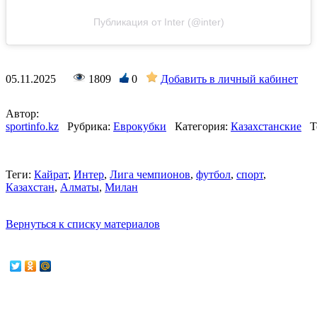
Публикация от Inter (@inter)
05.11.2025
1809
0
Добавить в личный кабинет
Автор:
sportinfo.kz
Рубрика:
Еврокубки
Категория:
Казахстанские
Т
Теги:
Кайрат
,
Интер
,
Лига чемпионов
,
футбол
,
спорт
,
Казахстан
,
Алматы
,
Милан
Вернуться к списку материалов