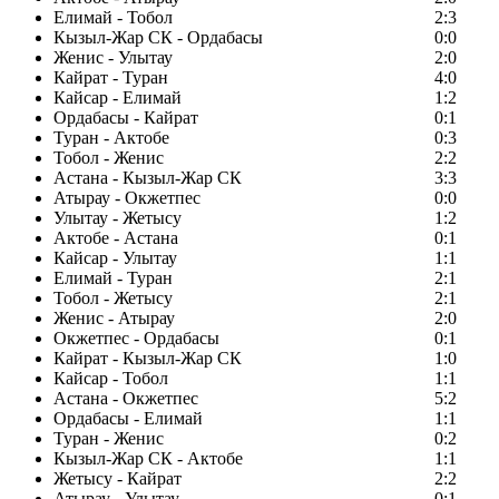
Елимай - Тобол
2:3
Кызыл-Жар СК - Ордабасы
0:0
Женис - Улытау
2:0
Кайрат - Туран
4:0
Кайсар - Елимай
1:2
Ордабасы - Кайрат
0:1
Туран - Актобе
0:3
Тобол - Женис
2:2
Астана - Кызыл-Жар СК
3:3
Атырау - Окжетпес
0:0
Улытау - Жетысу
1:2
Актобе - Астана
0:1
Кайсар - Улытау
1:1
Елимай - Туран
2:1
Тобол - Жетысу
2:1
Женис - Атырау
2:0
Окжетпес - Ордабасы
0:1
Кайрат - Кызыл-Жар СК
1:0
Кайсар - Тобол
1:1
Астана - Окжетпес
5:2
Ордабасы - Елимай
1:1
Туран - Женис
0:2
Кызыл-Жар СК - Актобе
1:1
Жетысу - Кайрат
2:2
Атырау - Улытау
0:1