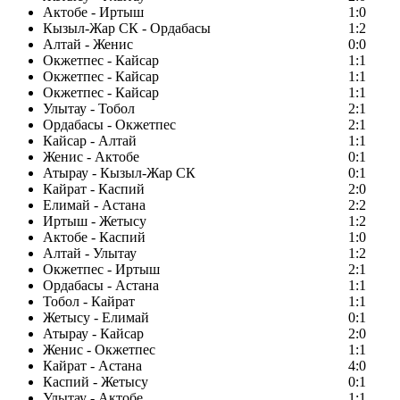
Актобе - Иртыш
1:0
Кызыл-Жар СК - Ордабасы
1:2
Алтай - Женис
0:0
Окжетпес - Кайсар
1:1
Окжетпес - Кайсар
1:1
Окжетпес - Кайсар
1:1
Улытау - Тобол
2:1
Ордабасы - Окжетпес
2:1
Кайсар - Алтай
1:1
Женис - Актобе
0:1
Атырау - Кызыл-Жар СК
0:1
Кайрат - Каспий
2:0
Елимай - Астана
2:2
Иртыш - Жетысу
1:2
Актобе - Каспий
1:0
Алтай - Улытау
1:2
Окжетпес - Иртыш
2:1
Ордабасы - Астана
1:1
Тобол - Кайрат
1:1
Жетысу - Елимай
0:1
Атырау - Кайсар
2:0
Женис - Окжетпес
1:1
Кайрат - Астана
4:0
Каспий - Жетысу
0:1
Улытау - Актобе
1:1