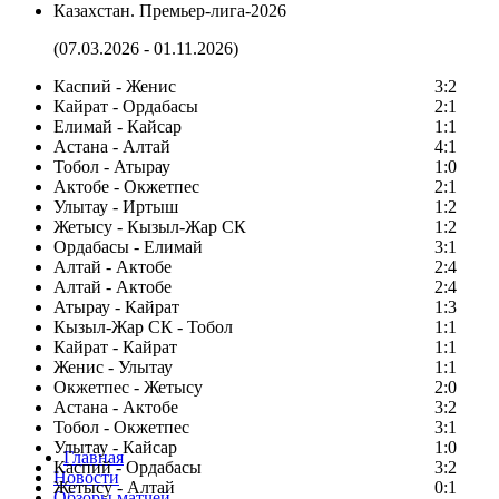
Казахстан. Премьер-лига-2026
(07.03.2026 - 01.11.2026)
Каспий - Женис
3:2
Кайрат - Ордабасы
2:1
Елимай - Кайсар
1:1
Астана - Алтай
4:1
Тобол - Атырау
1:0
Актобе - Окжетпес
2:1
Улытау - Иртыш
1:2
Жетысу - Кызыл-Жар СК
1:2
Ордабасы - Елимай
3:1
Алтай - Актобе
2:4
Алтай - Актобе
2:4
Атырау - Кайрат
1:3
Кызыл-Жар СК - Тобол
1:1
Кайрат - Кайрат
1:1
Женис - Улытау
1:1
Окжетпес - Жетысу
2:0
Астана - Актобе
3:2
Тобол - Окжетпес
3:1
Улытау - Кайсар
1:0
Главная
Каспий - Ордабасы
3:2
Новости
Жетысу - Алтай
0:1
Обзоры матчей