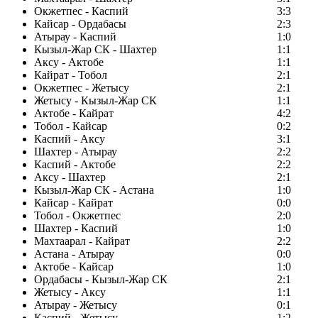
Окжетпес - Каспий
3:3
Кайсар - Ордабасы
2:3
Атырау - Каспий
1:0
Кызыл-Жар СК - Шахтер
1:1
Аксу - Актобе
1:1
Кайрат - Тобол
2:1
Окжетпес - Жетысу
2:1
Жетысу - Кызыл-Жар СК
1:1
Актобе - Кайрат
4:2
Тобол - Кайсар
0:2
Каспий - Аксу
3:1
Шахтер - Атырау
2:2
Каспий - Актобе
2:2
Аксу - Шахтер
2:1
Кызыл-Жар СК - Астана
1:0
Кайсар - Кайрат
0:0
Тобол - Окжетпес
2:0
Шахтер - Каспий
1:0
Махтаарал - Кайрат
2:2
Астана - Атырау
0:0
Актобе - Кайсар
1:0
Ордабасы - Кызыл-Жар СК
2:1
Жетысу - Аксу
1:1
Атырау - Жетысу
0:1
Каспий - Жетысу
1:2