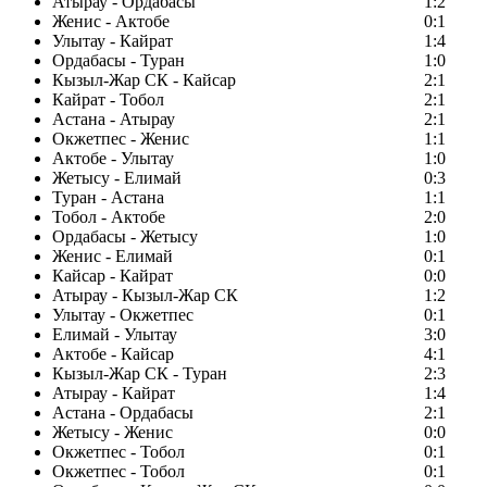
Атырау - Ордабасы
1:2
Женис - Актобе
0:1
Улытау - Кайрат
1:4
Ордабасы - Туран
1:0
Кызыл-Жар СК - Кайсар
2:1
Кайрат - Тобол
2:1
Астана - Атырау
2:1
Окжетпес - Женис
1:1
Актобе - Улытау
1:0
Жетысу - Елимай
0:3
Туран - Астана
1:1
Тобол - Актобе
2:0
Ордабасы - Жетысу
1:0
Женис - Елимай
0:1
Кайсар - Кайрат
0:0
Атырау - Кызыл-Жар СК
1:2
Улытау - Окжетпес
0:1
Елимай - Улытау
3:0
Актобе - Кайсар
4:1
Кызыл-Жар СК - Туран
2:3
Атырау - Кайрат
1:4
Астана - Ордабасы
2:1
Жетысу - Женис
0:0
Окжетпес - Тобол
0:1
Окжетпес - Тобол
0:1