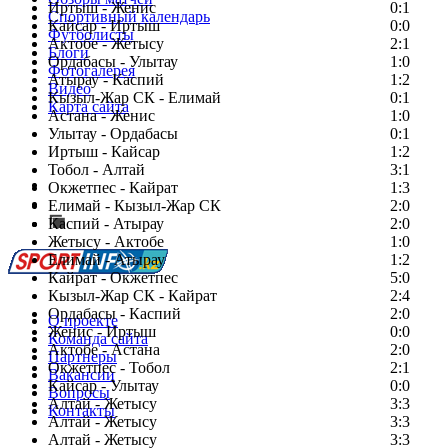
Иртыш - Женис
0:1
Спортивный календарь
Кайсар - Иртыш
0:0
Футболисты
Актобе - Жетысу
2:1
Блоги
Ордабасы - Улытау
1:0
Фотогалерея
Атырау - Каспий
1:2
Видео
Кызыл-Жар СК - Елимай
0:1
Карта сайта
Астана - Женис
1:0
Улытау - Ордабасы
0:1
Иртыш - Кайсар
1:2
Тобол - Алтай
3:1
Есть идея?
Окжетпес - Кайрат
1:3
Сообщить о мероприятии
Елимай - Кызыл-Жар СК
2:0
Каспий - Атырау
Перейти на старый сайт
2:0
Жетысу - Актобе
1:0
Елимай - Атырау
1:2
Кайрат - Окжетпес
5:0
Кызыл-Жар СК - Кайрат
2:4
Ордабасы - Каспий
2:0
О проекте
Женис - Иртыш
0:0
Команда сайта
Актобе - Астана
2:0
Партнеры
Окжетпес - Тобол
2:1
Вакансии
Кайсар - Улытау
0:0
Вопросы
Алтай - Жетысу
3:3
Контакты
Алтай - Жетысу
3:3
Алтай - Жетысу
3:3