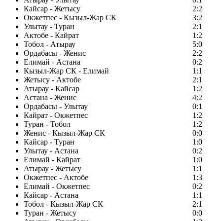
Кайсар - Жетысу
2:2
Окжетпес - Кызыл-Жар СК
3:2
Улытау - Туран
2:1
Актобе - Кайрат
1:2
Тобол - Атырау
5:0
Ордабасы - Женис
2:2
Елимай - Астана
0:2
Кызыл-Жар СК - Елимай
1:1
Жетысу - Актобе
2:1
Атырау - Кайсар
1:2
Астана - Женис
4:2
Ордабасы - Улытау
0:1
Кайрат - Окжетпес
1:2
Туран - Тобол
1:2
Женис - Кызыл-Жар СК
0:0
Кайсар - Туран
1:0
Улытау - Астана
0:2
Елимай - Кайрат
1:0
Атырау - Жетысу
1:1
Окжетпес - Актобе
1:3
Елимай - Окжетпес
0:2
Кайсар - Астана
1:1
Тобол - Кызыл-Жар СК
2:1
Туран - Жетысу
0:0