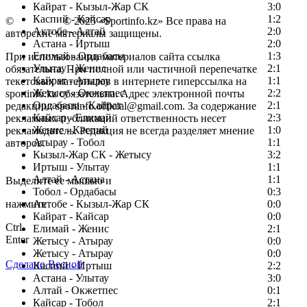
Кайрат - Кызыл-Жар СК
3:0
Каспий - Кайсар
1:2
©
Copyright
© 2025 «Sportinfo.kz» Все права на
Актобе - Алтай
2:0
авторские материалы защищены.
Астана - Иртыш
2:0
Елимай - Ордабасы
1:3
При использовании материалов сайта ссылка
Улытау - Женис
2:1
обязательна. При полной или частичной перепечатке
Кайрат - Атырау
1:1
текстовых материалов в интернете гиперссылка на
Жетысу - Окжетпес
2:2
sportinfo.kz обязательна. Адрес электронной почты
Ордабасы - Кайрат
2:1
редакции: sportinfo.official@gmail.com. За содержание
Кайсар - Елимай
2:3
рекламных публикаций ответственность несет
Женис - Каспий
1:0
рекламодатель. Редакция не всегда разделяет мнение
Атырау - Тобол
1:1
авторов.
Кызыл-Жар СК - Жетысу
3:2
Заметили ошибку в тексте?
Иртыш - Улытау
1:1
Алтай - Астана
1:1
Выделите ее мышью и
Тобол - Ордабасы
0:3
нажмите
Актобе - Кызыл-Жар СК
0:0
Кайрат - Кайсар
0:0
Ctrl
Елимай - Женис
2:1
Enter
Жетысу - Атырау
0:0
Жетысу - Атырау
0:0
Сделано Весной
Каспий - Иртыш
2:2
Астана - Улытау
3:0
Алтай - Окжетпес
0:1
Кайсар - Тобол
2:1