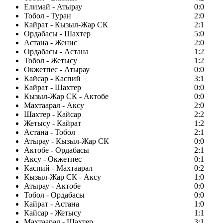
Елимай - Атырау
0:0
Тобол - Туран
2:0
Кайрат - Кызыл-Жар СК
2:1
Ордабасы - Шахтер
5:0
Астана - Женис
2:0
Ордабасы - Астана
1:2
Тобол - Жетысу
1:2
Окжетпес - Атырау
0:0
Кайсар - Каспий
3:1
Кайрат - Шахтер
0:0
Кызыл-Жар СК - Актобе
0:0
Махтаарал - Аксу
2:0
Шахтер - Кайсар
2:2
Жетысу - Кайрат
1:2
Астана - Тобол
2:1
Атырау - Кызыл-Жар СК
0:0
Актобе - Ордабасы
2:1
Аксу - Окжетпес
0:1
Каспий - Махтаарал
0:2
Кызыл-Жар СК - Аксу
1:0
Атырау - Актобе
0:0
Тобол - Ордабасы
0:0
Кайрат - Астана
1:0
Кайсар - Жетысу
1:1
Махтаарал - Шахтер
3:1