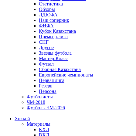
Статистика
Обзоры
ЛДЮФА
Наш соперник
ФИФА
Кубок Казахстана
Премьер-лига
СНГ
Другое
Звезды футбола
Мастер-Класс
Футзал
Сборная Казахстана
Европейские чемпионаты
Первая лига
Резерв
Персона
Футболисты
ЧМ-2018
Футбол - ЧМ-2026
Хоккей
Материалы
КХЛ
ВХЛ