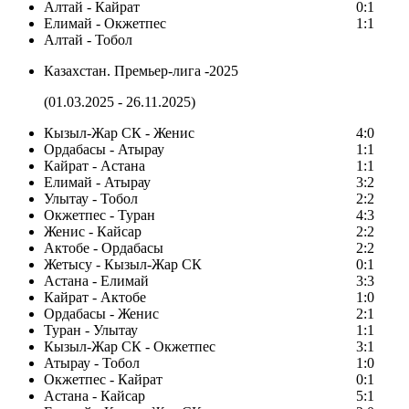
Алтай - Кайрат
0:1
Елимай - Окжетпес
1:1
Алтай - Тобол
Казахстан. Премьер-лига -2025
(01.03.2025 - 26.11.2025)
Кызыл-Жар СК - Женис
4:0
Ордабасы - Атырау
1:1
Кайрат - Астана
1:1
Елимай - Атырау
3:2
Улытау - Тобол
2:2
Окжетпес - Туран
4:3
Женис - Кайсар
2:2
Актобе - Ордабасы
2:2
Жетысу - Кызыл-Жар СК
0:1
Астана - Елимай
3:3
Кайрат - Актобе
1:0
Ордабасы - Женис
2:1
Туран - Улытау
1:1
Кызыл-Жар СК - Окжетпес
3:1
Атырау - Тобол
1:0
Окжетпес - Кайрат
0:1
Астана - Кайсар
5:1