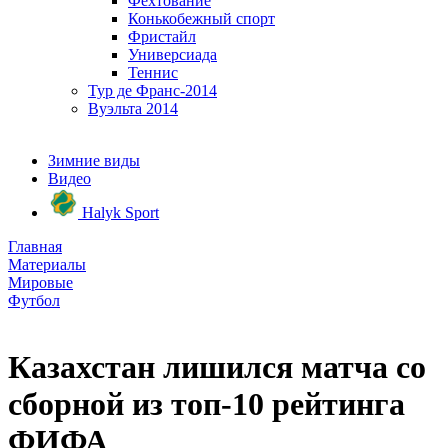
Фехтование
Конькобежный спорт
Фристайл
Универсиада
Теннис
Тур де Франс-2014
Вуэльта 2014
Зимние виды
Видео
Halyk Sport
Главная
Материалы
Мировые
Футбол
Казахстан лишился матча со
сборной из топ-10 рейтинга
ФИФА