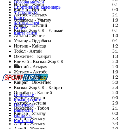
Обзоры матчей
Иртыш - Женис
0:1
Спортивный календарь
Кайсар - Иртыш
0:0
Футболисты
Актобе - Жетысу
2:1
Блоги
Ордабасы - Улытау
1:0
Фотогалерея
Атырау - Каспий
1:2
Видео
Кызыл-Жар СК - Елимай
0:1
Карта сайта
Астана - Женис
1:0
Улытау - Ордабасы
0:1
Иртыш - Кайсар
1:2
Тобол - Алтай
3:1
Есть идея?
Окжетпес - Кайрат
1:3
Сообщить о мероприятии
Елимай - Кызыл-Жар СК
2:0
Каспий - Атырау
Перейти на старый сайт
2:0
Жетысу - Актобе
1:0
Елимай - Атырау
1:2
Кайрат - Окжетпес
5:0
Кызыл-Жар СК - Кайрат
2:4
Ордабасы - Каспий
2:0
О проекте
Женис - Иртыш
0:0
Команда сайта
Актобе - Астана
2:0
Партнеры
Окжетпес - Тобол
2:1
Вакансии
Кайсар - Улытау
0:0
Вопросы
Алтай - Жетысу
3:3
Контакты
Алтай - Жетысу
3:3
Алтай - Жетысу
3:3