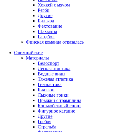
Хоккей с мячом
Регби
Другие
Бильярд
Фехтование
Шахматы
Гандбол
Финская команда отказалась
Олимпийские
Материалы
Велоспорт
Легкая атлетика
Водные виды
Тяжелая атлетика
Гимнастика
Биатлон
Лыжные гонки
Прыжки с трамплина
Конькобежный спорт
Фигурное катание
Другие
Гребля
Стрельба