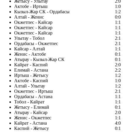
Жетысу - Улытау
2:0
Актобе - Иртыш
1:0
Кызыл-Жар СК - Ордабасы
1:2
Алтай - Женис
0:0
Окжетпес - Кайсар
1:1
Окжетпес - Кайсар
1:1
Окжетпес - Кайсар
1:1
Улытау - Тобол
2:1
Ордабасы - Окжетпес
2:1
Кайсар - Алтай
1:1
Женис - Актобе
0:1
Атырау - Кызыл-Жар СК
0:1
Кайрат - Каспий
2:0
Елимай - Астана
2:2
Иртыш - Жетысу
1:2
Актобе - Каспий
1:0
Алтай - Улытау
1:2
Окжетпес - Иртыш
2:1
Ордабасы - Астана
1:1
Тобол - Кайрат
1:1
Жетысу - Елимай
0:1
Атырау - Кайсар
2:0
Женис - Окжетпес
1:1
Кайрат - Астана
4:0
Каспий - Жетысу
0:1