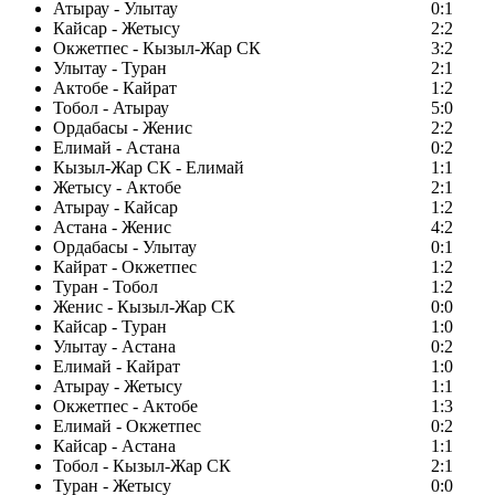
Атырау - Улытау
0:1
Кайсар - Жетысу
2:2
Окжетпес - Кызыл-Жар СК
3:2
Улытау - Туран
2:1
Актобе - Кайрат
1:2
Тобол - Атырау
5:0
Ордабасы - Женис
2:2
Елимай - Астана
0:2
Кызыл-Жар СК - Елимай
1:1
Жетысу - Актобе
2:1
Атырау - Кайсар
1:2
Астана - Женис
4:2
Ордабасы - Улытау
0:1
Кайрат - Окжетпес
1:2
Туран - Тобол
1:2
Женис - Кызыл-Жар СК
0:0
Кайсар - Туран
1:0
Улытау - Астана
0:2
Елимай - Кайрат
1:0
Атырау - Жетысу
1:1
Окжетпес - Актобе
1:3
Елимай - Окжетпес
0:2
Кайсар - Астана
1:1
Тобол - Кызыл-Жар СК
2:1
Туран - Жетысу
0:0