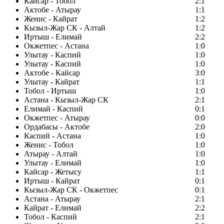
Кайсар - Тобол
2:1
Актобе - Атырау
1:1
Женис - Кайрат
1:2
Кызыл-Жар СК - Алтай
1:2
Иртыш - Елимай
2:2
Окжетпес - Астана
1:0
Улытау - Каспий
1:0
Улытау - Каспий
1:0
Актобе - Кайсар
3:0
Улытау - Кайрат
1:1
Тобол - Иртыш
1:0
Астана - Кызыл-Жар СК
2:1
Елимай - Каспий
0:1
Окжетпес - Атырау
0:0
Ордабасы - Актобе
2:0
Каспий - Астана
1:0
Женис - Тобол
1:0
Атырау - Алтай
1:0
Улытау - Елимай
1:0
Кайсар - Жетысу
1:1
Иртыш - Кайрат
0:1
Кызыл-Жар СК - Окжетпес
0:1
Астана - Атырау
2:1
Кайрат - Елимай
2:2
Тобол - Каспий
2:1