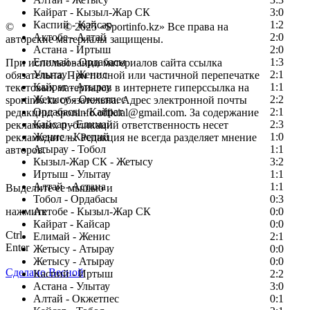
Кайрат - Кызыл-Жар СК
3:0
Каспий - Кайсар
1:2
©
Copyright
© 2025 «Sportinfo.kz» Все права на
Актобе - Алтай
2:0
авторские материалы защищены.
Астана - Иртыш
2:0
Елимай - Ордабасы
1:3
При использовании материалов сайта ссылка
Улытау - Женис
2:1
обязательна. При полной или частичной перепечатке
Кайрат - Атырау
1:1
текстовых материалов в интернете гиперссылка на
Жетысу - Окжетпес
2:2
sportinfo.kz обязательна. Адрес электронной почты
Ордабасы - Кайрат
2:1
редакции: sportinfo.official@gmail.com. За содержание
Кайсар - Елимай
2:3
рекламных публикаций ответственность несет
Женис - Каспий
1:0
рекламодатель. Редакция не всегда разделяет мнение
Атырау - Тобол
1:1
авторов.
Кызыл-Жар СК - Жетысу
3:2
Заметили ошибку в тексте?
Иртыш - Улытау
1:1
Алтай - Астана
1:1
Выделите ее мышью и
Тобол - Ордабасы
0:3
нажмите
Актобе - Кызыл-Жар СК
0:0
Кайрат - Кайсар
0:0
Ctrl
Елимай - Женис
2:1
Enter
Жетысу - Атырау
0:0
Жетысу - Атырау
0:0
Сделано Весной
Каспий - Иртыш
2:2
Астана - Улытау
3:0
Алтай - Окжетпес
0:1