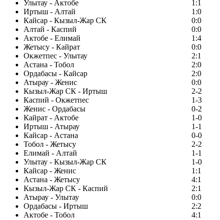
Улытау - Актобе
1:1
Иртыш - Алтай
1:0
Кайсар - Кызыл-Жар СК
0:0
Алтай - Каспий
0:0
Актобе - Елимай
1:4
Жетысу - Кайрат
0:0
Окжетпес - Улытау
2:1
Астана - Тобол
2:0
Ордабасы - Кайсар
2:0
Атырау - Женис
0:0
Кызыл-Жар СК - Иртыш
2-2
Каспий - Окжетпес
1-3
Женис - Ордабасы
0-2
Кайрат - Актобе
1-0
Иртыш - Атырау
1-1
Кайсар - Астана
0-0
Тобол - Жетысу
2-2
Елимай - Алтай
1-1
Улытау - Кызыл-Жар СК
1-0
Кайсар - Женис
1:1
Астана - Жетысу
4:1
Кызыл-Жар СК - Каспий
2:1
Атырау - Улытау
0:0
Ордабасы - Иртыш
2:2
Актобе - Тобол
4:1