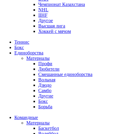
Чемпионат Казахстана
NHL
IIHF
Другое
Высшая лига
Хоккей с мячом
Теннис
Бокс
Единоборства
Материалы
Профи
Любители
Смешанные единоборства
Вольная
Дзюдо
Самбо
Другие
Бокс
Борьба
Командные
Материалы
Баскетбол
Волейбол