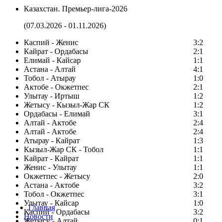
Казахстан. Премьер-лига-2026
(07.03.2026 - 01.11.2026)
Каспий - Женис
3:2
Кайрат - Ордабасы
2:1
Елимай - Кайсар
1:1
Астана - Алтай
4:1
Тобол - Атырау
1:0
Актобе - Окжетпес
2:1
Улытау - Иртыш
1:2
Жетысу - Кызыл-Жар СК
1:2
Ордабасы - Елимай
3:1
Алтай - Актобе
2:4
Алтай - Актобе
2:4
Атырау - Кайрат
1:3
Кызыл-Жар СК - Тобол
1:1
Кайрат - Кайрат
1:1
Женис - Улытау
1:1
Окжетпес - Жетысу
2:0
Астана - Актобе
3:2
Тобол - Окжетпес
3:1
Улытау - Кайсар
1:0
Главная
Каспий - Ордабасы
3:2
Новости
Жетысу - Алтай
0:1