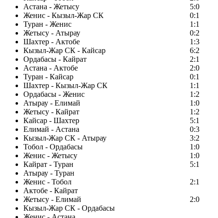
Астана - Жетысу
5:0
Женис - Кызыл-Жар СК
0:1
Туран - Женис
1:1
Жетысу - Атырау
0:2
Шахтер - Актобе
1:3
Кызыл-Жар СК - Кайсар
6:2
Ордабасы - Кайрат
2:1
Астана - Актобе
2:0
Туран - Кайсар
0:1
Шахтер - Кызыл-Жар СК
1:1
Ордабасы - Женис
1:2
Атырау - Елимай
1:0
Жетысу - Кайрат
1:2
Кайсар - Шахтер
5:1
Елимай - Астана
0:3
Кызыл-Жар СК - Атырау
3:2
Тобол - Ордабасы
1:0
Женис - Жетысу
1:0
Кайрат - Туран
5:1
Атырау - Туран
Женис - Тобол
2:1
Актобе - Кайрат
Жетысу - Елимай
2:0
Кызыл-Жар СК - Ордабасы
Женис - Астана