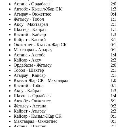
Астана - Ордабасы
2:0
Актобе - Кызыл-Жар СК
1:3
Атырау - Окжетпес
0:4
Жетысу - Тобол
1:1
Аксу - Махтаарал
2:1
Шахтер - Кайрат
1:1
Каспий - Кайсар
1:3
Кайрат - Каспий
3:1
Окжетпес - Кызыл-Жар СК
0:1
Махтаарал - Атырау
0:1
Астана - Актобе
1:4
Кайсар - Аксу
2:2
Ордабасы - Жетысу
2:0
Тобол - Шахтер
2:1
Атырау - Кайсар
2:1
Кызыл-Жар СК - Махтаарал
1:0
Каспий - Тобол
0:1
Аксу - Кайрат
1:3
Шахтер - Ордабасы
1:4
Актобе - Окжетпес
5:1
Жетысу - Астана
0:2
Кайрат - Атырау
2:2
Кайсар - Кызыл-Жар СК
0:1
Махтаарал - Окжетпес
0:1
Астана - Шахтер
2:1