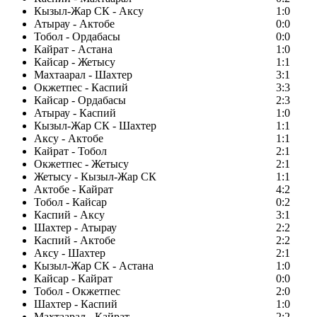
Кызыл-Жар СК - Аксу
1:0
Атырау - Актобе
0:0
Тобол - Ордабасы
0:0
Кайрат - Астана
1:0
Кайсар - Жетысу
1:1
Махтаарал - Шахтер
3:1
Окжетпес - Каспий
3:3
Кайсар - Ордабасы
2:3
Атырау - Каспий
1:0
Кызыл-Жар СК - Шахтер
1:1
Аксу - Актобе
1:1
Кайрат - Тобол
2:1
Окжетпес - Жетысу
2:1
Жетысу - Кызыл-Жар СК
1:1
Актобе - Кайрат
4:2
Тобол - Кайсар
0:2
Каспий - Аксу
3:1
Шахтер - Атырау
2:2
Каспий - Актобе
2:2
Аксу - Шахтер
2:1
Кызыл-Жар СК - Астана
1:0
Кайсар - Кайрат
0:0
Тобол - Окжетпес
2:0
Шахтер - Каспий
1:0
Махтаарал - Кайрат
2:2