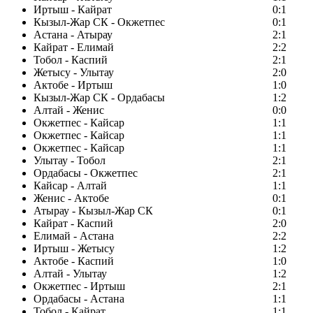
Иртыш - Кайрат
0:1
Кызыл-Жар СК - Окжетпес
0:1
Астана - Атырау
2:1
Кайрат - Елимай
2:2
Тобол - Каспий
2:1
Жетысу - Улытау
2:0
Актобе - Иртыш
1:0
Кызыл-Жар СК - Ордабасы
1:2
Алтай - Женис
0:0
Окжетпес - Кайсар
1:1
Окжетпес - Кайсар
1:1
Окжетпес - Кайсар
1:1
Улытау - Тобол
2:1
Ордабасы - Окжетпес
2:1
Кайсар - Алтай
1:1
Женис - Актобе
0:1
Атырау - Кызыл-Жар СК
0:1
Кайрат - Каспий
2:0
Елимай - Астана
2:2
Иртыш - Жетысу
1:2
Актобе - Каспий
1:0
Алтай - Улытау
1:2
Окжетпес - Иртыш
2:1
Ордабасы - Астана
1:1
Тобол - Кайрат
1:1