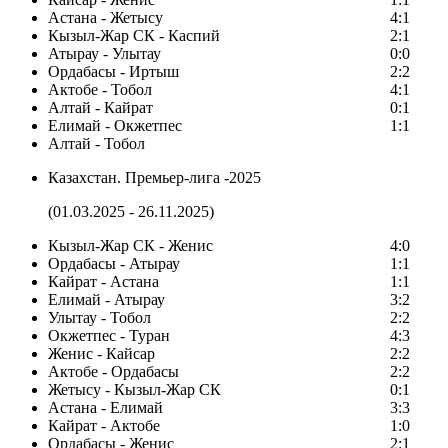
Астана - Жетысу
4:1
Кызыл-Жар СК - Каспий
2:1
Атырау - Улытау
0:0
Ордабасы - Иртыш
2:2
Актобе - Тобол
4:1
Алтай - Кайрат
0:1
Елимай - Окжетпес
1:1
Алтай - Тобол
Казахстан. Премьер-лига -2025
(01.03.2025 - 26.11.2025)
Кызыл-Жар СК - Женис
4:0
Ордабасы - Атырау
1:1
Кайрат - Астана
1:1
Елимай - Атырау
3:2
Улытау - Тобол
2:2
Окжетпес - Туран
4:3
Женис - Кайсар
2:2
Актобе - Ордабасы
2:2
Жетысу - Кызыл-Жар СК
0:1
Астана - Елимай
3:3
Кайрат - Актобе
1:0
Ордабасы - Женис
2:1