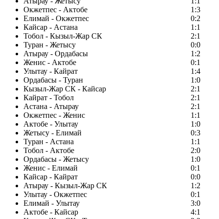
Атырау - Жетысу
1:1
Окжетпес - Актобе
1:3
Елимай - Окжетпес
0:2
Кайсар - Астана
1:1
Тобол - Кызыл-Жар СК
2:1
Туран - Жетысу
0:0
Атырау - Ордабасы
1:2
Женис - Актобе
0:1
Улытау - Кайрат
1:4
Ордабасы - Туран
1:0
Кызыл-Жар СК - Кайсар
2:1
Кайрат - Тобол
2:1
Астана - Атырау
2:1
Окжетпес - Женис
1:1
Актобе - Улытау
1:0
Жетысу - Елимай
0:3
Туран - Астана
1:1
Тобол - Актобе
2:0
Ордабасы - Жетысу
1:0
Женис - Елимай
0:1
Кайсар - Кайрат
0:0
Атырау - Кызыл-Жар СК
1:2
Улытау - Окжетпес
0:1
Елимай - Улытау
3:0
Актобе - Кайсар
4:1