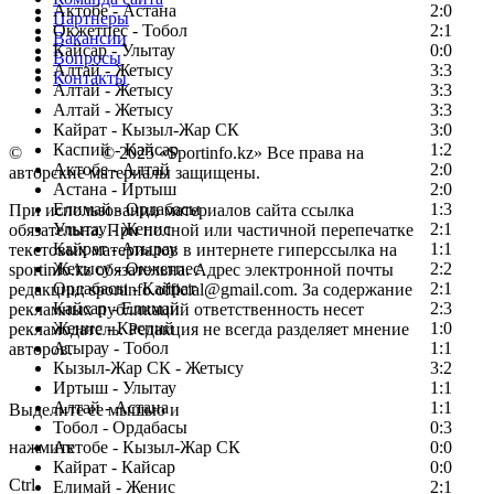
Актобе - Астана
2:0
Партнеры
Окжетпес - Тобол
2:1
Вакансии
Кайсар - Улытау
0:0
Вопросы
Алтай - Жетысу
3:3
Контакты
Алтай - Жетысу
3:3
Алтай - Жетысу
3:3
Кайрат - Кызыл-Жар СК
3:0
Каспий - Кайсар
1:2
©
Copyright
© 2025 «Sportinfo.kz» Все права на
Актобе - Алтай
2:0
авторские материалы защищены.
Астана - Иртыш
2:0
Елимай - Ордабасы
1:3
При использовании материалов сайта ссылка
Улытау - Женис
2:1
обязательна. При полной или частичной перепечатке
Кайрат - Атырау
1:1
текстовых материалов в интернете гиперссылка на
Жетысу - Окжетпес
2:2
sportinfo.kz обязательна. Адрес электронной почты
Ордабасы - Кайрат
2:1
редакции: sportinfo.official@gmail.com. За содержание
Кайсар - Елимай
2:3
рекламных публикаций ответственность несет
Женис - Каспий
1:0
рекламодатель. Редакция не всегда разделяет мнение
Атырау - Тобол
1:1
авторов.
Кызыл-Жар СК - Жетысу
3:2
Заметили ошибку в тексте?
Иртыш - Улытау
1:1
Алтай - Астана
1:1
Выделите ее мышью и
Тобол - Ордабасы
0:3
нажмите
Актобе - Кызыл-Жар СК
0:0
Кайрат - Кайсар
0:0
Ctrl
Елимай - Женис
2:1