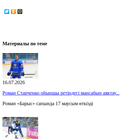
Материалы по теме
16.07.2026
Роман Старченко ойыншы ретіндегі мансабын аяқтау...
Роман «Барыс» сапында 17 маусым өткізді