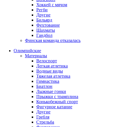
Хоккей с мячом
Регби
Другие
Бильярд
Фехтование
Шахматы
Гандбол
Финская команда отказалась
Олимпийские
Материалы
Велоспорт
Легкая атлетика
Водные виды
Тяжелая атлетика
Гимнастика
Биатлон
Лыжные гонки
Прыжки с трамплина
Конькобежный спорт
Фигурное катание
Другие
Гребля
Стрельба