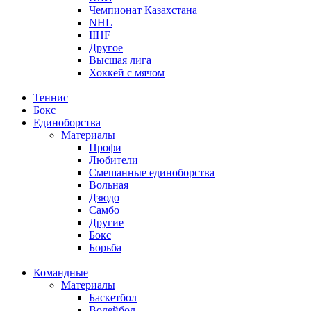
Чемпионат Казахстана
NHL
IIHF
Другое
Высшая лига
Хоккей с мячом
Теннис
Бокс
Единоборства
Материалы
Профи
Любители
Смешанные единоборства
Вольная
Дзюдо
Самбо
Другие
Бокс
Борьба
Командные
Материалы
Баскетбол
Волейбол