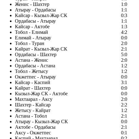
Женис - Шахтер
1:0
Атырау - Ордабасы
1:1
Кайсар - Кызыл-Жар СК
0:3
Ордабасы - Атырау
1:1
Кайсар - Актобе
1:3
Тобол - Елимай
4:2
Елимай - Атырау
0:0
Тобол - Туран
2:0
Кайрат - Кызыл-Жар СК
2:1
Ордабасы - Шахтер
5:0
Астана - Женис
2:0
Ордабасы - Астана
1:2
Тобол - Жетысу
1:2
Окжетпес - Атырау
0:0
Кайсар - Каспий
3:1
Кайрат - Шахтер
0:0
Кызыл-Жар СК - Актобе
0:0
Махтаарал - Аксу
2:0
Шахтер - Кайсар
2:2
Жетысу - Кайрат
1:2
Астана - Тобол
2:1
Атырау - Кызыл-Жар СК
0:0
Актобе - Ордабасы
2:1
Аксу - Окжетпес
0:1
Каспий - Махтаарал
0:2