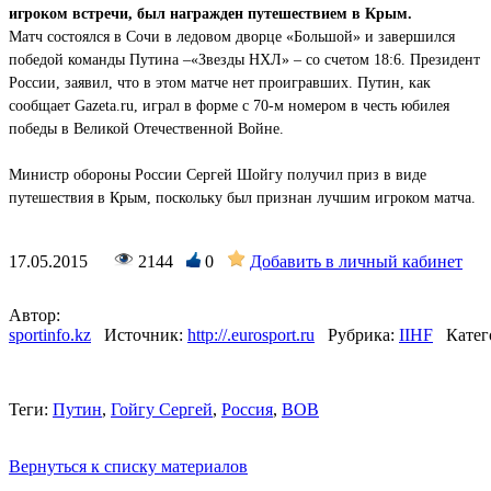
игроком встречи, был награжден путешествием в Крым.
Матч состоялся в Сочи в ледовом дворце «Большой» и завершился
победой команды Путина –«Звезды НХЛ» – со счетом 18:6. Президент
России, заявил, что в этом матче нет проигравших. Путин, как
сообщает Gazeta.ru, играл в форме с 70-м номером в честь юбилея
победы в Великой Отечественной Войне.
Министр обороны России Сергей Шойгу получил приз в виде
путешествия в Крым, поскольку был признан лучшим игроком матча.
17.05.2015
2144
0
Добавить в личный кабинет
Автор:
sportinfo.kz
Источник:
http://.eurosport.ru
Рубрика:
IIHF
Катег
Теги:
Путин
,
Гойгу Сергей
,
Россия
,
ВОВ
Вернуться к списку материалов