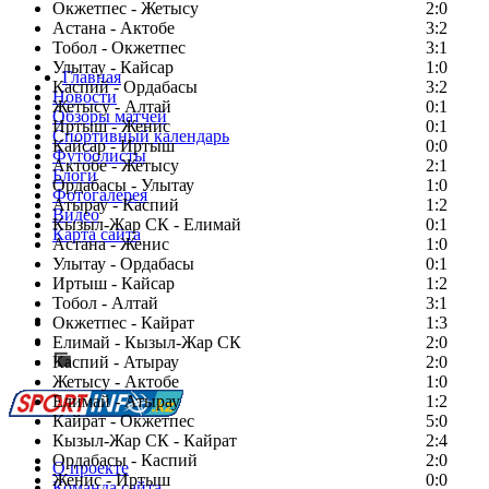
Окжетпес - Жетысу
2:0
Астана - Актобе
3:2
Тобол - Окжетпес
3:1
Улытау - Кайсар
1:0
Главная
Каспий - Ордабасы
3:2
Новости
Жетысу - Алтай
0:1
Обзоры матчей
Иртыш - Женис
0:1
Спортивный календарь
Кайсар - Иртыш
0:0
Футболисты
Актобе - Жетысу
2:1
Блоги
Ордабасы - Улытау
1:0
Фотогалерея
Атырау - Каспий
1:2
Видео
Кызыл-Жар СК - Елимай
0:1
Карта сайта
Астана - Женис
1:0
Улытау - Ордабасы
0:1
Иртыш - Кайсар
1:2
Тобол - Алтай
3:1
Есть идея?
Окжетпес - Кайрат
1:3
Сообщить о мероприятии
Елимай - Кызыл-Жар СК
2:0
Каспий - Атырау
Перейти на старый сайт
2:0
Жетысу - Актобе
1:0
Елимай - Атырау
1:2
Кайрат - Окжетпес
5:0
Кызыл-Жар СК - Кайрат
2:4
Ордабасы - Каспий
2:0
О проекте
Женис - Иртыш
0:0
Команда сайта