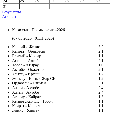
24
25
26
27
28
29
30
31
Результаты
Анонсы
Казахстан. Премьер-лига-2026
(07.03.2026 - 01.11.2026)
Каспий - Женис
3:2
Кайрат - Ордабасы
2:1
Елимай - Кайсар
1:1
Астана - Алтай
4:1
Тобол - Атырау
1:0
Актобе - Окжетпес
2:1
Улытау - Иртыш
1:2
Жетысу - Кызыл-Жар СК
1:2
Ордабасы - Елимай
3:1
Алтай - Актобе
2:4
Алтай - Актобе
2:4
Атырау - Кайрат
1:3
Кызыл-Жар СК - Тобол
1:1
Кайрат - Кайрат
1:1
Женис - Улытау
1:1