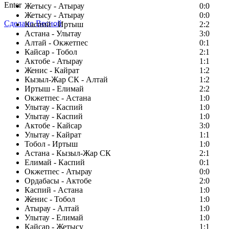
Enter
Жетысу - Атырау
0:0
Жетысу - Атырау
0:0
Сделано Весной
Каспий - Иртыш
2:2
Астана - Улытау
3:0
Алтай - Окжетпес
0:1
Кайсар - Тобол
2:1
Актобе - Атырау
1:1
Женис - Кайрат
1:2
Кызыл-Жар СК - Алтай
1:2
Иртыш - Елимай
2:2
Окжетпес - Астана
1:0
Улытау - Каспий
1:0
Улытау - Каспий
1:0
Актобе - Кайсар
3:0
Улытау - Кайрат
1:1
Тобол - Иртыш
1:0
Астана - Кызыл-Жар СК
2:1
Елимай - Каспий
0:1
Окжетпес - Атырау
0:0
Ордабасы - Актобе
2:0
Каспий - Астана
1:0
Женис - Тобол
1:0
Атырау - Алтай
1:0
Улытау - Елимай
1:0
Кайсар - Жетысу
1:1