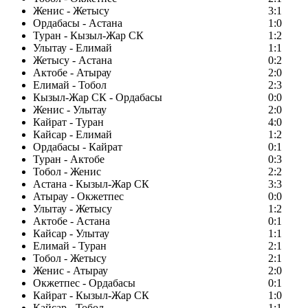
Женис - Жетысу
3:1
Ордабасы - Астана
1:0
Туран - Кызыл-Жар СК
1:2
Улытау - Елимай
1:1
Жетысу - Астана
0:2
Актобе - Атырау
2:0
Елимай - Тобол
2:3
Кызыл-Жар СК - Ордабасы
0:0
Женис - Улытау
2:0
Кайрат - Туран
4:0
Кайсар - Елимай
1:2
Ордабасы - Кайрат
0:1
Туран - Актобе
0:3
Тобол - Женис
2:2
Астана - Кызыл-Жар СК
3:3
Атырау - Окжетпес
0:0
Улытау - Жетысу
1:2
Актобе - Астана
0:1
Кайсар - Улытау
1:1
Елимай - Туран
2:1
Тобол - Жетысу
2:1
Женис - Атырау
2:0
Окжетпес - Ордабасы
0:1
Кайрат - Кызыл-Жар СК
1:0
Кайсар - Тобол
1:1