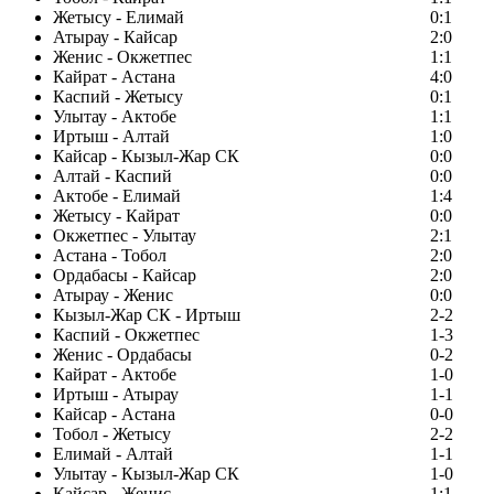
Жетысу - Елимай
0:1
Атырау - Кайсар
2:0
Женис - Окжетпес
1:1
Кайрат - Астана
4:0
Каспий - Жетысу
0:1
Улытау - Актобе
1:1
Иртыш - Алтай
1:0
Кайсар - Кызыл-Жар СК
0:0
Алтай - Каспий
0:0
Актобе - Елимай
1:4
Жетысу - Кайрат
0:0
Окжетпес - Улытау
2:1
Астана - Тобол
2:0
Ордабасы - Кайсар
2:0
Атырау - Женис
0:0
Кызыл-Жар СК - Иртыш
2-2
Каспий - Окжетпес
1-3
Женис - Ордабасы
0-2
Кайрат - Актобе
1-0
Иртыш - Атырау
1-1
Кайсар - Астана
0-0
Тобол - Жетысу
2-2
Елимай - Алтай
1-1
Улытау - Кызыл-Жар СК
1-0
Кайсар - Женис
1:1