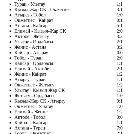
Туран - Улытау
1:1
Кызыл-Жар СК - Окжетпес
3:1
Атырау - Тобол
1:0
Окжетпес - Кайрат
0:1
Астана - Кайсар
5:1
Елимай - Кызыл-Жар СК
2:0
Актобе - Жетысу
3:2
Улытау - Ордабасы
2:1
Женис - Астана
3:2
Кайсар - Атырау
0:0
Тобол - Туран
2:0
Кайсар - Ордабасы
1:1
Елимай - Актобе
2:1
Женис - Кайрат
1:2
Атырау - Туран
1:1
Окжетпес - Жетысу
1:2
Улытау - Кызыл-Жар СК
1:1
Жетысу - Ордабасы
1:0
Кызыл-Жар СК - Атырау
0:1
Окжетпес - Улытау
1:0
Елимай - Женис
1:2
Актобе - Тобол
0:0
Кайрат - Кайсар
1:1
Астана - Туран
7:0
Тобол - Окжетпес
2:1