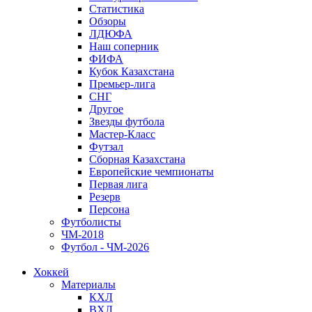
Статистика
Обзоры
ЛДЮФА
Наш соперник
ФИФА
Кубок Казахстана
Премьер-лига
СНГ
Другое
Звезды футбола
Мастер-Класс
Футзал
Сборная Казахстана
Европейские чемпионаты
Первая лига
Резерв
Персона
Футболисты
ЧМ-2018
Футбол - ЧМ-2026
Хоккей
Материалы
КХЛ
ВХЛ