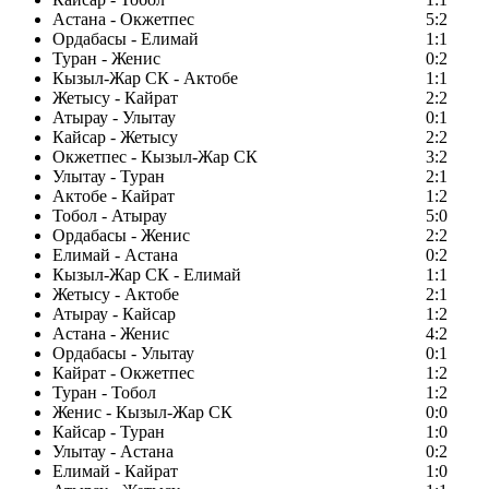
Астана - Окжетпес
5:2
Ордабасы - Елимай
1:1
Туран - Женис
0:2
Кызыл-Жар СК - Актобе
1:1
Жетысу - Кайрат
2:2
Атырау - Улытау
0:1
Кайсар - Жетысу
2:2
Окжетпес - Кызыл-Жар СК
3:2
Улытау - Туран
2:1
Актобе - Кайрат
1:2
Тобол - Атырау
5:0
Ордабасы - Женис
2:2
Елимай - Астана
0:2
Кызыл-Жар СК - Елимай
1:1
Жетысу - Актобе
2:1
Атырау - Кайсар
1:2
Астана - Женис
4:2
Ордабасы - Улытау
0:1
Кайрат - Окжетпес
1:2
Туран - Тобол
1:2
Женис - Кызыл-Жар СК
0:0
Кайсар - Туран
1:0
Улытау - Астана
0:2
Елимай - Кайрат
1:0