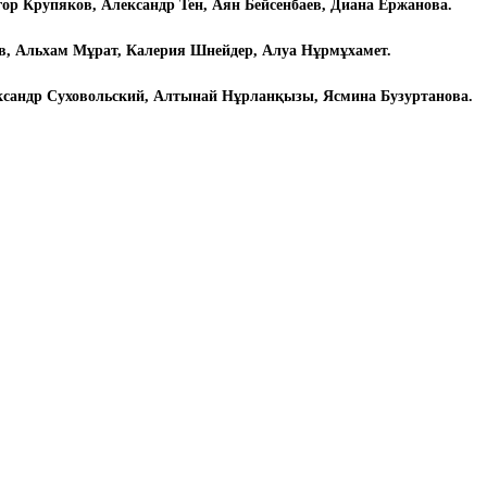
ор Крупяков, Александр Тен, Аян Бейсенбаев, Диана Ержанова.
ев, Альхам Мұрат, Калерия Шнейдер, Алуа Нұрмұхамет.
ксандр Суховольский, Алтынай Нұрланқызы, Ясмина Бузуртанова.