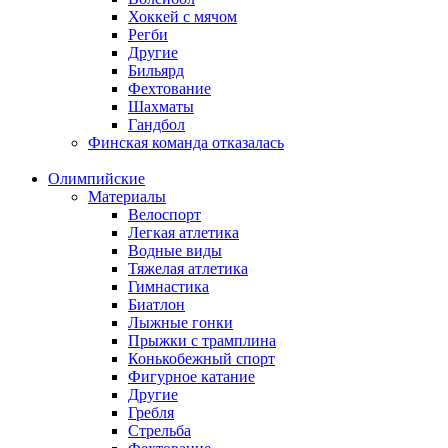
Хоккей с мячом
Регби
Другие
Бильярд
Фехтование
Шахматы
Гандбол
Финская команда отказалась
Олимпийские
Материалы
Велоспорт
Легкая атлетика
Водные виды
Тяжелая атлетика
Гимнастика
Биатлон
Лыжные гонки
Прыжки с трамплина
Конькобежный спорт
Фигурное катание
Другие
Гребля
Стрельба