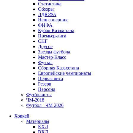
Статистика
Обзоры
ЛДЮФА
Наш соперник
ФИФА
Кубок Казахстана
Премьер-лига
СНГ
Другое
Звезды футбола
Мастер-Класс
Футзал
Сборная Казахстана
Европейские чемпионаты
Первая лига
Резерв
Персона
Футболисты
ЧМ-2018
Футбол - ЧМ-2026
Хоккей
Материалы
КХЛ
ВХЛ