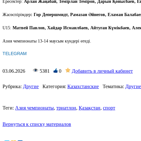
Ересектер:
Арлан Жаңабай, Темірлан Теміров, Дарын Қонысбаев, Ег
Жасөспірімдер
: Гор Депершмидт, Рамазан Әйнегов, Еламан Балаба
U15:
Матвей Павлов, Хайдар Исмаилбаев, Айтуған Күмікбаев, Але
Азия чемпионаты 13-14 маусым күндері өтеді.
TELEGRAM
03.06.2026
5381
0
Добавить в личный кабинет
Рубрика:
Другие
Категория:
Казахстанские
Тематика:
Другие
Теги:
Азия чемпионаты
,
триатлон
,
Қазақстан
,
спорт
Вернуться к списку материалов