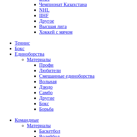
Чемпионат Казахстана
NHL
IIHF
Другое
Высшая лига
Хоккей с мячом
Теннис
Бокс
Единоборства
Материалы
Профи
Любители
Смешанные единоборства
Вольная
Дзюдо
Самбо
Другие
Бокс
Борьба
Командные
Материалы
Баскетбол
Волейбол