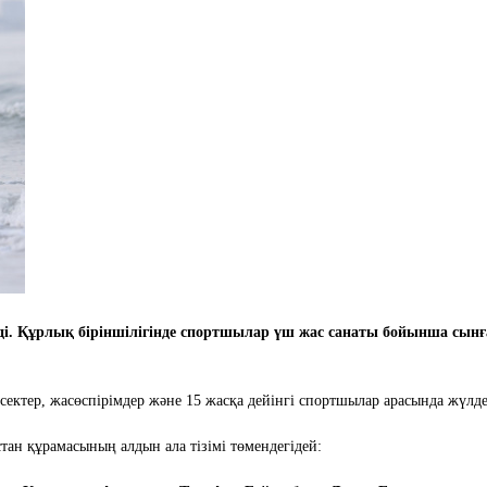
. Құрлық біріншілігінде спортшылар үш жас санаты бойынша сынға
ктер, жасөспірімдер және 15 жасқа дейінгі спортшылар арасында жүлдел
тан құрамасының алдын ала тізімі төмендегідей: