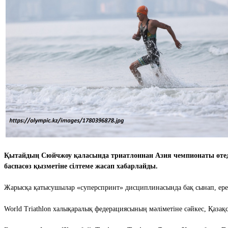
Қытайдың Сюйчжоу қаласында триатлоннан Азия чемпионаты өтеді
баспасөз қызметіне сілтеме жасап хабарлайды.
Жарысқа қатысушылар «суперспринт» дисциплинасында бақ сынап, ересе
World Triathlon халықаралық федерациясының мәліметіне сәйкес, Қазақс