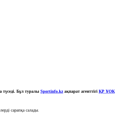
 түседі. Бұл туралы
Sportinfo.kz
ақпарат агенттігі
ҚР ҰОК
ерді сарапқа салады.