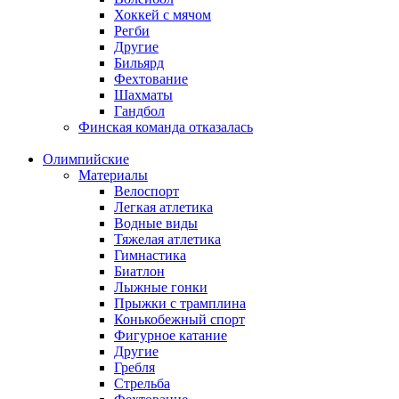
Хоккей с мячом
Регби
Другие
Бильярд
Фехтование
Шахматы
Гандбол
Финская команда отказалась
Олимпийские
Материалы
Велоспорт
Легкая атлетика
Водные виды
Тяжелая атлетика
Гимнастика
Биатлон
Лыжные гонки
Прыжки с трамплина
Конькобежный спорт
Фигурное катание
Другие
Гребля
Стрельба