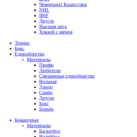
Чемпионат Казахстана
NHL
IIHF
Другое
Высшая лига
Хоккей с мячом
Теннис
Бокс
Единоборства
Материалы
Профи
Любители
Смешанные единоборства
Вольная
Дзюдо
Самбо
Другие
Бокс
Борьба
Командные
Материалы
Баскетбол
Волейбол