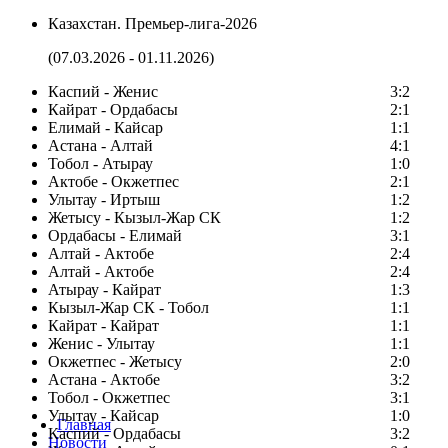
Казахстан. Премьер-лига-2026
(07.03.2026 - 01.11.2026)
Каспий - Женис
3:2
Кайрат - Ордабасы
2:1
Елимай - Кайсар
1:1
Астана - Алтай
4:1
Тобол - Атырау
1:0
Актобе - Окжетпес
2:1
Улытау - Иртыш
1:2
Жетысу - Кызыл-Жар СК
1:2
Ордабасы - Елимай
3:1
Алтай - Актобе
2:4
Алтай - Актобе
2:4
Атырау - Кайрат
1:3
Кызыл-Жар СК - Тобол
1:1
Кайрат - Кайрат
1:1
Женис - Улытау
1:1
Окжетпес - Жетысу
2:0
Астана - Актобе
3:2
Тобол - Окжетпес
3:1
Улытау - Кайсар
1:0
Главная
Каспий - Ордабасы
3:2
Новости