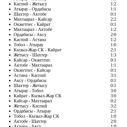
Каспий - Жетысу
1:2
Атырау - Ордабасы
1:1
Шахтер - Актобе
0:1
Махтаарал - Кайсар
2:2
Окжетпес - Кайрат
0:1
Махтаарал - Актобе
1:2
Ордабасы - Аксу
2:0
Каспий - Астана
1:2
Тобол - Атырау
1:0
Кызыл-Жар СК - Кайрат
2:1
Жетысу - Шахтер
1:3
Кайсар - Окжетпес
0:1
Актобе - Махтаарал
1:1
Окжетпес - Кайсар
0:1
Астана - Каспий
3:1
Аксу - Ордабасы
0:1
Шахтер - Жетысу
0:1
Атырау - Тобол
3:0
Кайрат - Кызыл-Жар СК
3:0
Кайсар - Махтаарал
0:2
Жетысу - Каспий
3:2
Ордабасы - Атырау
2:1
Тобол - Кызыл-Жар СК
1:0
Актобе - Шахтер
2:0
Астана - Аксу
1:0