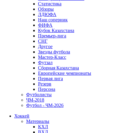
Статистика
Обзоры
ЛДЮФА
Наш соперник
ФИФА
Кубок Казахстана
Премьер-лига
СНГ
Другое
Звезды футбола
Мастер-Класс
Футзал
Сборная Казахстана
Европейские чемпионаты
Первая лига
Резерв
Персона
Футболисты
ЧМ-2018
Футбол - ЧМ-2026
Хоккей
Материалы
КХЛ
ВХЛ