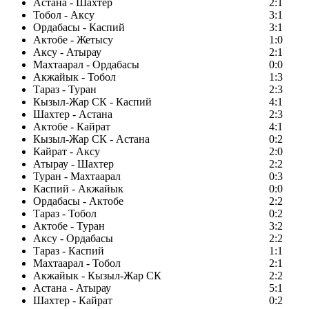
Астана - Шахтер
2:1
Тобол - Аксу
3:1
Ордабасы - Каспий
3:1
Актобе - Жетысу
1:0
Аксу - Атырау
2:1
Махтаарал - Ордабасы
0:0
Акжайык - Тобол
1:3
Тараз - Туран
2:3
Кызыл-Жар СК - Каспий
4:1
Шахтер - Астана
2:3
Актобе - Кайрат
4:1
Кызыл-Жар СК - Астана
0:2
Кайрат - Аксу
2:0
Атырау - Шахтер
2:2
Туран - Махтаарал
0:3
Каспий - Акжайык
0:0
Ордабасы - Актобе
2:2
Тараз - Тобол
0:2
Актобе - Туран
3:2
Аксу - Ордабасы
2:2
Тараз - Каспий
1:1
Махтаарал - Тобол
2:1
Акжайык - Кызыл-Жар СК
2:2
Астана - Атырау
5:1
Шахтер - Кайрат
0:2