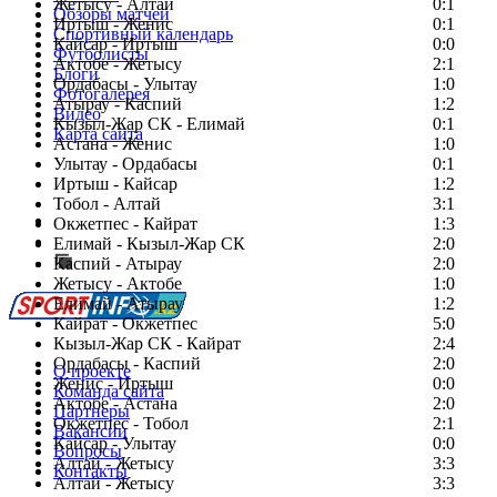
Жетысу - Алтай
0:1
Обзоры матчей
Иртыш - Женис
0:1
Спортивный календарь
Кайсар - Иртыш
0:0
Футболисты
Актобе - Жетысу
2:1
Блоги
Ордабасы - Улытау
1:0
Фотогалерея
Атырау - Каспий
1:2
Видео
Кызыл-Жар СК - Елимай
0:1
Карта сайта
Астана - Женис
1:0
Улытау - Ордабасы
0:1
Иртыш - Кайсар
1:2
Тобол - Алтай
3:1
Есть идея?
Окжетпес - Кайрат
1:3
Сообщить о мероприятии
Елимай - Кызыл-Жар СК
2:0
Каспий - Атырау
Перейти на старый сайт
2:0
Жетысу - Актобе
1:0
Елимай - Атырау
1:2
Кайрат - Окжетпес
5:0
Кызыл-Жар СК - Кайрат
2:4
Ордабасы - Каспий
2:0
О проекте
Женис - Иртыш
0:0
Команда сайта
Актобе - Астана
2:0
Партнеры
Окжетпес - Тобол
2:1
Вакансии
Кайсар - Улытау
0:0
Вопросы
Алтай - Жетысу
3:3
Контакты
Алтай - Жетысу
3:3