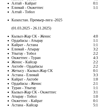
Алтай - Кайрат
0:1
Елимай - Окжетпес
1:1
Алтай - Тобол
Казахстан. Премьер-лига -2025
(01.03.2025 - 26.11.2025)
Кызыл-Жар СК - Женис
4:0
Ордабасы - Атырау
1:1
Кайрат - Астана
1:1
Елимай - Атырау
3:2
Улытау - Тобол
2:2
Окжетпес - Туран
4:3
Женис - Кайсар
2:2
Актобе - Ордабасы
2:2
Жетысу - Кызыл-Жар СК
0:1
Астана - Елимай
3:3
Кайрат - Актобе
1:0
Ордабасы - Женис
2:1
Туран - Улытау
1:1
Кызыл-Жар СК - Окжетпес
3:1
Атырау - Тобол
1:0
Окжетпес - Кайрат
0:1
Астана - Кайсар
5:1