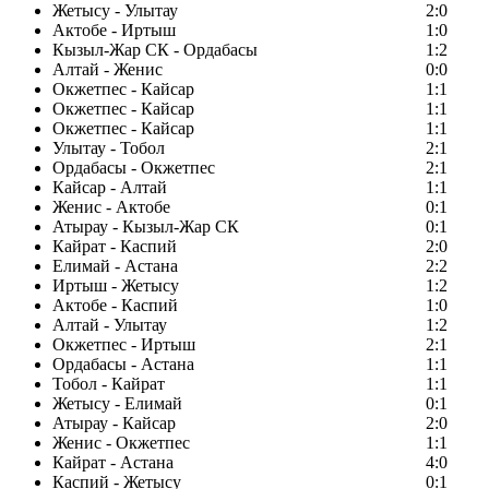
Жетысу - Улытау
2:0
Актобе - Иртыш
1:0
Кызыл-Жар СК - Ордабасы
1:2
Алтай - Женис
0:0
Окжетпес - Кайсар
1:1
Окжетпес - Кайсар
1:1
Окжетпес - Кайсар
1:1
Улытау - Тобол
2:1
Ордабасы - Окжетпес
2:1
Кайсар - Алтай
1:1
Женис - Актобе
0:1
Атырау - Кызыл-Жар СК
0:1
Кайрат - Каспий
2:0
Елимай - Астана
2:2
Иртыш - Жетысу
1:2
Актобе - Каспий
1:0
Алтай - Улытау
1:2
Окжетпес - Иртыш
2:1
Ордабасы - Астана
1:1
Тобол - Кайрат
1:1
Жетысу - Елимай
0:1
Атырау - Кайсар
2:0
Женис - Окжетпес
1:1
Кайрат - Астана
4:0
Каспий - Жетысу
0:1