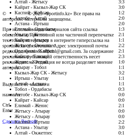
Алтай - Жетысу
3:3
Кайрат - Кызыл-Жар СК
3:0
Каспий - Кайсар
1:2
©
Copyright
© 2025 «Sportinfo.kz» Все права на
Актобе - Алтай
2:0
авторские материалы защищены.
Астана - Иртыш
2:0
Елимай - Ордабасы
1:3
При использовании материалов сайта ссылка
Улытау - Женис
2:1
обязательна. При полной или частичной перепечатке
Кайрат - Атырау
1:1
текстовых материалов в интернете гиперссылка на
Жетысу - Окжетпес
2:2
sportinfo.kz обязательна. Адрес электронной почты
Ордабасы - Кайрат
2:1
редакции: sportinfo.official@gmail.com. За содержание
Кайсар - Елимай
2:3
рекламных публикаций ответственность несет
Женис - Каспий
1:0
рекламодатель. Редакция не всегда разделяет мнение
Атырау - Тобол
1:1
авторов.
Кызыл-Жар СК - Жетысу
3:2
Заметили ошибку в тексте?
Иртыш - Улытау
1:1
Алтай - Астана
1:1
Выделите ее мышью и
Тобол - Ордабасы
0:3
нажмите
Актобе - Кызыл-Жар СК
0:0
Кайрат - Кайсар
0:0
Ctrl
Елимай - Женис
2:1
Enter
Жетысу - Атырау
0:0
Жетысу - Атырау
0:0
Сделано Весной
Каспий - Иртыш
2:2
Астана - Улытау
3:0
Алтай - Окжетпес
0:1