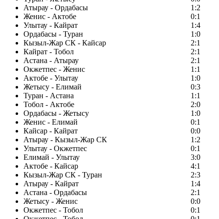
Атырау - Ордабасы
1:2
Женис - Актобе
0:1
Улытау - Кайрат
1:4
Ордабасы - Туран
1:0
Кызыл-Жар СК - Кайсар
2:1
Кайрат - Тобол
2:1
Астана - Атырау
2:1
Окжетпес - Женис
1:1
Актобе - Улытау
1:0
Жетысу - Елимай
0:3
Туран - Астана
1:1
Тобол - Актобе
2:0
Ордабасы - Жетысу
1:0
Женис - Елимай
0:1
Кайсар - Кайрат
0:0
Атырау - Кызыл-Жар СК
1:2
Улытау - Окжетпес
0:1
Елимай - Улытау
3:0
Актобе - Кайсар
4:1
Кызыл-Жар СК - Туран
2:3
Атырау - Кайрат
1:4
Астана - Ордабасы
2:1
Жетысу - Женис
0:0
Окжетпес - Тобол
0:1
Окжетпес - Тобол
0:1