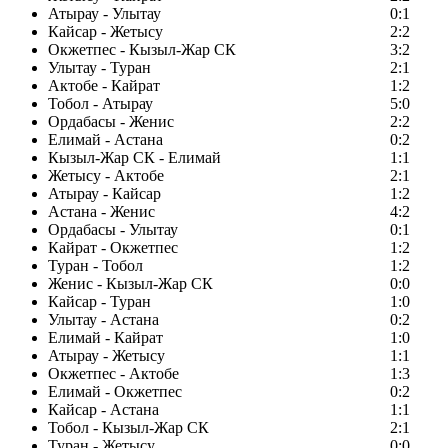
Атырау - Улытау
0:1
Кайсар - Жетысу
2:2
Окжетпес - Кызыл-Жар СК
3:2
Улытау - Туран
2:1
Актобе - Кайрат
1:2
Тобол - Атырау
5:0
Ордабасы - Женис
2:2
Елимай - Астана
0:2
Кызыл-Жар СК - Елимай
1:1
Жетысу - Актобе
2:1
Атырау - Кайсар
1:2
Астана - Женис
4:2
Ордабасы - Улытау
0:1
Кайрат - Окжетпес
1:2
Туран - Тобол
1:2
Женис - Кызыл-Жар СК
0:0
Кайсар - Туран
1:0
Улытау - Астана
0:2
Елимай - Кайрат
1:0
Атырау - Жетысу
1:1
Окжетпес - Актобе
1:3
Елимай - Окжетпес
0:2
Кайсар - Астана
1:1
Тобол - Кызыл-Жар СК
2:1
Туран - Жетысу
0:0