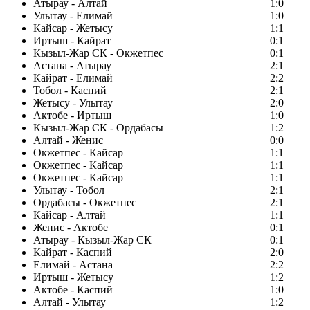
Атырау - Алтай
1:0
Улытау - Елимай
1:0
Кайсар - Жетысу
1:1
Иртыш - Кайрат
0:1
Кызыл-Жар СК - Окжетпес
0:1
Астана - Атырау
2:1
Кайрат - Елимай
2:2
Тобол - Каспий
2:1
Жетысу - Улытау
2:0
Актобе - Иртыш
1:0
Кызыл-Жар СК - Ордабасы
1:2
Алтай - Женис
0:0
Окжетпес - Кайсар
1:1
Окжетпес - Кайсар
1:1
Окжетпес - Кайсар
1:1
Улытау - Тобол
2:1
Ордабасы - Окжетпес
2:1
Кайсар - Алтай
1:1
Женис - Актобе
0:1
Атырау - Кызыл-Жар СК
0:1
Кайрат - Каспий
2:0
Елимай - Астана
2:2
Иртыш - Жетысу
1:2
Актобе - Каспий
1:0
Алтай - Улытау
1:2