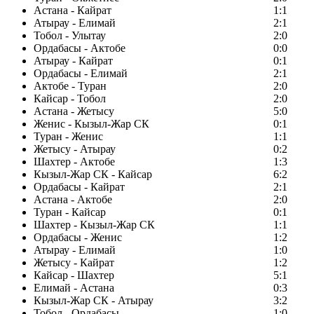
Астана - Кайрат
1:1
Атырау - Елимай
2:1
Тобол - Улытау
2:0
Ордабасы - Актобе
0:0
Атырау - Кайрат
0:1
Ордабасы - Елимай
2:1
Актобе - Туран
2:0
Кайсар - Тобол
2:0
Астана - Жетысу
5:0
Женис - Кызыл-Жар СК
0:1
Туран - Женис
1:1
Жетысу - Атырау
0:2
Шахтер - Актобе
1:3
Кызыл-Жар СК - Кайсар
6:2
Ордабасы - Кайрат
2:1
Астана - Актобе
2:0
Туран - Кайсар
0:1
Шахтер - Кызыл-Жар СК
1:1
Ордабасы - Женис
1:2
Атырау - Елимай
1:0
Жетысу - Кайрат
1:2
Кайсар - Шахтер
5:1
Елимай - Астана
0:3
Кызыл-Жар СК - Атырау
3:2
Тобол - Ордабасы
1:0