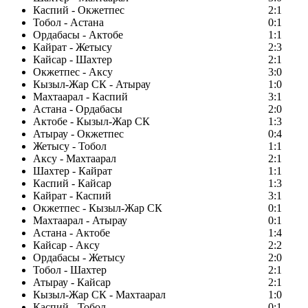
Каспий - Окжетпес
2:1
Тобол - Астана
0:1
Ордабасы - Актобе
1:1
Кайрат - Жетысу
2:3
Кайсар - Шахтер
2:1
Окжетпес - Аксу
3:0
Кызыл-Жар СК - Атырау
1:0
Махтаарал - Каспий
3:1
Астана - Ордабасы
2:0
Актобе - Кызыл-Жар СК
1:3
Атырау - Окжетпес
0:4
Жетысу - Тобол
1:1
Аксу - Махтаарал
2:1
Шахтер - Кайрат
1:1
Каспий - Кайсар
1:3
Кайрат - Каспий
3:1
Окжетпес - Кызыл-Жар СК
0:1
Махтаарал - Атырау
0:1
Астана - Актобе
1:4
Кайсар - Аксу
2:2
Ордабасы - Жетысу
2:0
Тобол - Шахтер
2:1
Атырау - Кайсар
2:1
Кызыл-Жар СК - Махтаарал
1:0
Каспий - Тобол
0:1