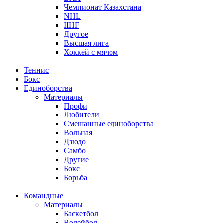
Чемпионат Казахстана
NHL
IIHF
Другое
Высшая лига
Хоккей с мячом
Теннис
Бокс
Единоборства
Материалы
Профи
Любители
Смешанные единоборства
Вольная
Дзюдо
Самбо
Другие
Бокс
Борьба
Командные
Материалы
Баскетбол
Волейбол