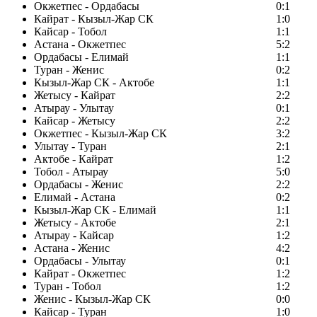
Окжетпес - Ордабасы
0:1
Кайрат - Кызыл-Жар СК
1:0
Кайсар - Тобол
1:1
Астана - Окжетпес
5:2
Ордабасы - Елимай
1:1
Туран - Женис
0:2
Кызыл-Жар СК - Актобе
1:1
Жетысу - Кайрат
2:2
Атырау - Улытау
0:1
Кайсар - Жетысу
2:2
Окжетпес - Кызыл-Жар СК
3:2
Улытау - Туран
2:1
Актобе - Кайрат
1:2
Тобол - Атырау
5:0
Ордабасы - Женис
2:2
Елимай - Астана
0:2
Кызыл-Жар СК - Елимай
1:1
Жетысу - Актобе
2:1
Атырау - Кайсар
1:2
Астана - Женис
4:2
Ордабасы - Улытау
0:1
Кайрат - Окжетпес
1:2
Туран - Тобол
1:2
Женис - Кызыл-Жар СК
0:0
Кайсар - Туран
1:0