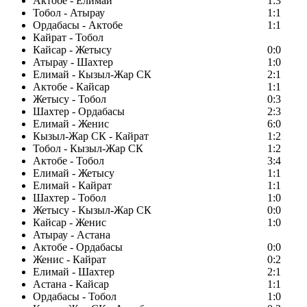
Актобе - Елимай
1:3
Тобол - Атырау
1:1
Ордабасы - Актобе
1:1
Кайрат - Тобол
Кайсар - Жетысу
0:0
Атырау - Шахтер
1:0
Елимай - Кызыл-Жар СК
2:1
Актобе - Кайсар
1:1
Жетысу - Тобол
0:3
Шахтер - Ордабасы
2:3
Елимай - Женис
6:0
Кызыл-Жар СК - Кайрат
1:2
Тобол - Кызыл-Жар СК
1:2
Актобе - Тобол
3:4
Елимай - Жетысу
1:1
Елимай - Кайрат
1:1
Шахтер - Тобол
1:0
Жетысу - Кызыл-Жар СК
0:0
Кайсар - Женис
1:0
Атырау - Астана
Актобе - Ордабасы
0:0
Женис - Кайрат
0:2
Елимай - Шахтер
2:1
Астана - Кайсар
1:1
Ордабасы - Тобол
1:0