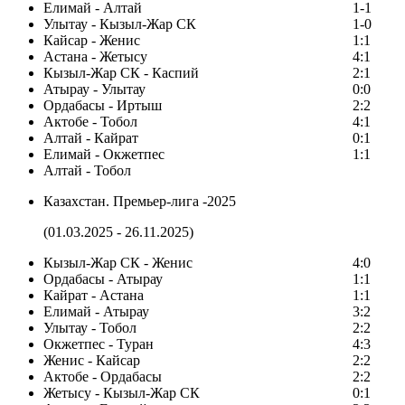
Елимай - Алтай
1-1
Улытау - Кызыл-Жар СК
1-0
Кайсар - Женис
1:1
Астана - Жетысу
4:1
Кызыл-Жар СК - Каспий
2:1
Атырау - Улытау
0:0
Ордабасы - Иртыш
2:2
Актобе - Тобол
4:1
Алтай - Кайрат
0:1
Елимай - Окжетпес
1:1
Алтай - Тобол
Казахстан. Премьер-лига -2025
(01.03.2025 - 26.11.2025)
Кызыл-Жар СК - Женис
4:0
Ордабасы - Атырау
1:1
Кайрат - Астана
1:1
Елимай - Атырау
3:2
Улытау - Тобол
2:2
Окжетпес - Туран
4:3
Женис - Кайсар
2:2
Актобе - Ордабасы
2:2
Жетысу - Кызыл-Жар СК
0:1