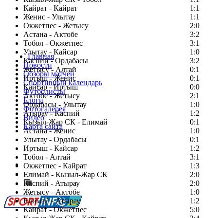
Кайрат - Кайрат
1:1
Женис - Улытау
1:1
Окжетпес - Жетысу
2:0
Астана - Актобе
3:2
Тобол - Окжетпес
3:1
Улытау - Кайсар
1:0
Главная
Каспий - Ордабасы
3:2
Новости
Жетысу - Алтай
0:1
Обзоры матчей
Иртыш - Женис
0:1
Спортивный календарь
Кайсар - Иртыш
0:0
Футболисты
Актобе - Жетысу
2:1
Блоги
Ордабасы - Улытау
1:0
Фотогалерея
Атырау - Каспий
1:2
Видео
Кызыл-Жар СК - Елимай
0:1
Карта сайта
Астана - Женис
1:0
Улытау - Ордабасы
0:1
Иртыш - Кайсар
1:2
Тобол - Алтай
3:1
Есть идея?
Окжетпес - Кайрат
1:3
Сообщить о мероприятии
Елимай - Кызыл-Жар СК
2:0
Каспий - Атырау
Перейти на старый сайт
2:0
Жетысу - Актобе
1:0
Елимай - Атырау
1:2
Кайрат - Окжетпес
5:0