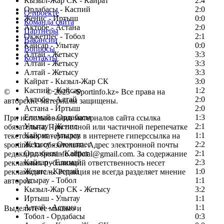
Кызыл-Жар СК - Кайрат
2:4
Ордабасы - Каспий
2:0
О проекте
Женис - Иртыш
0:0
Команда сайта
Актобе - Астана
2:0
Партнеры
Окжетпес - Тобол
2:1
Вакансии
Кайсар - Улытау
0:0
Вопросы
Алтай - Жетысу
3:3
Контакты
Алтай - Жетысу
3:3
Алтай - Жетысу
3:3
Кайрат - Кызыл-Жар СК
3:0
Каспий - Кайсар
1:2
©
Copyright
© 2025 «Sportinfo.kz» Все права на
Актобе - Алтай
2:0
авторские материалы защищены.
Астана - Иртыш
2:0
Елимай - Ордабасы
1:3
При использовании материалов сайта ссылка
Улытау - Женис
2:1
обязательна. При полной или частичной перепечатке
Кайрат - Атырау
1:1
текстовых материалов в интернете гиперссылка на
Жетысу - Окжетпес
2:2
sportinfo.kz обязательна. Адрес электронной почты
Ордабасы - Кайрат
2:1
редакции: sportinfo.official@gmail.com. За содержание
Кайсар - Елимай
2:3
рекламных публикаций ответственность несет
Женис - Каспий
1:0
рекламодатель. Редакция не всегда разделяет мнение
Атырау - Тобол
1:1
авторов.
Кызыл-Жар СК - Жетысу
3:2
Заметили ошибку в тексте?
Иртыш - Улытау
1:1
Алтай - Астана
1:1
Выделите ее мышью и
Тобол - Ордабасы
0:3