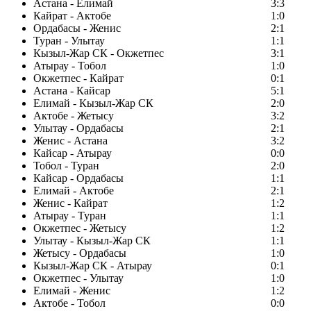
Астана - Елимай
3:3
Кайрат - Актобе
1:0
Ордабасы - Женис
2:1
Туран - Улытау
1:1
Кызыл-Жар СК - Окжетпес
3:1
Атырау - Тобол
1:0
Окжетпес - Кайрат
0:1
Астана - Кайсар
5:1
Елимай - Кызыл-Жар СК
2:0
Актобе - Жетысу
3:2
Улытау - Ордабасы
2:1
Женис - Астана
3:2
Кайсар - Атырау
0:0
Тобол - Туран
2:0
Кайсар - Ордабасы
1:1
Елимай - Актобе
2:1
Женис - Кайрат
1:2
Атырау - Туран
1:1
Окжетпес - Жетысу
1:2
Улытау - Кызыл-Жар СК
1:1
Жетысу - Ордабасы
1:0
Кызыл-Жар СК - Атырау
0:1
Окжетпес - Улытау
1:0
Елимай - Женис
1:2
Актобе - Тобол
0:0