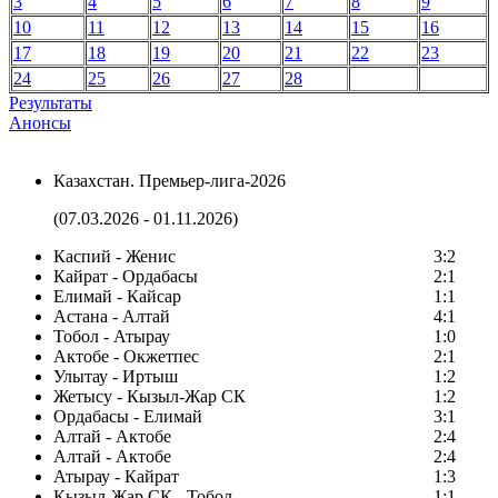
3
4
5
6
7
8
9
10
11
12
13
14
15
16
17
18
19
20
21
22
23
24
25
26
27
28
Результаты
Анонсы
Казахстан. Премьер-лига-2026
(07.03.2026 - 01.11.2026)
Каспий - Женис
3:2
Кайрат - Ордабасы
2:1
Елимай - Кайсар
1:1
Астана - Алтай
4:1
Тобол - Атырау
1:0
Актобе - Окжетпес
2:1
Улытау - Иртыш
1:2
Жетысу - Кызыл-Жар СК
1:2
Ордабасы - Елимай
3:1
Алтай - Актобе
2:4
Алтай - Актобе
2:4
Атырау - Кайрат
1:3
Кызыл-Жар СК - Тобол
1:1