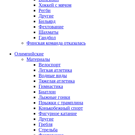
Хоккей с мячом
Регби
Другие
Бильярд
Фехтование
Шахматы
Гандбол
Финская команда отказалась
Олимпийские
Материалы
Велоспорт
Легкая атлетика
Водные виды
Тяжелая атлетика
Гимнастика
Биатлон
Лыжные гонки
Прыжки с трамплина
Конькобежный спорт
Фигурное катание
Другие
Гребля
Стрельба