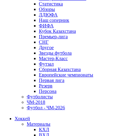
Статистика
Обзоры
ЛДЮФА
Наш соперник
ФИФА
Кубок Казахстана
Премьер-лига
СНГ
Другое
Звезды футбола
Мастер-Класс
Футзал
Сборная Казахстана
Европейские чемпионаты
Первая лига
Резерв
Персона
Футболисты
ЧМ-2018
Футбол - ЧМ-2026
Хоккей
Материалы
КХЛ
ВХЛ