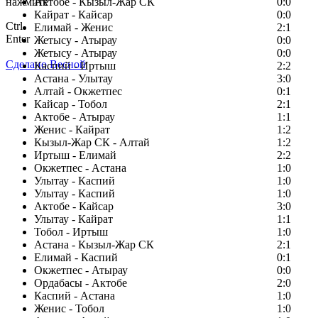
нажмите
Актобе - Кызыл-Жар СК
0:0
Кайрат - Кайсар
0:0
Ctrl
Елимай - Женис
2:1
Enter
Жетысу - Атырау
0:0
Жетысу - Атырау
0:0
Сделано Весной
Каспий - Иртыш
2:2
Астана - Улытау
3:0
Алтай - Окжетпес
0:1
Кайсар - Тобол
2:1
Актобе - Атырау
1:1
Женис - Кайрат
1:2
Кызыл-Жар СК - Алтай
1:2
Иртыш - Елимай
2:2
Окжетпес - Астана
1:0
Улытау - Каспий
1:0
Улытау - Каспий
1:0
Актобе - Кайсар
3:0
Улытау - Кайрат
1:1
Тобол - Иртыш
1:0
Астана - Кызыл-Жар СК
2:1
Елимай - Каспий
0:1
Окжетпес - Атырау
0:0
Ордабасы - Актобе
2:0
Каспий - Астана
1:0
Женис - Тобол
1:0