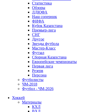
Статистика
Обзоры
ЛДЮФА
Наш соперник
ФИФА
Кубок Казахстана
Премьер-лига
СНГ
Другое
Звезды футбола
Мастер-Класс
Футзал
Сборная Казахстана
Европейские чемпионаты
Первая лига
Резерв
Персона
Футболисты
ЧМ-2018
Футбол - ЧМ-2026
Хоккей
Материалы
КХЛ
ВХЛ