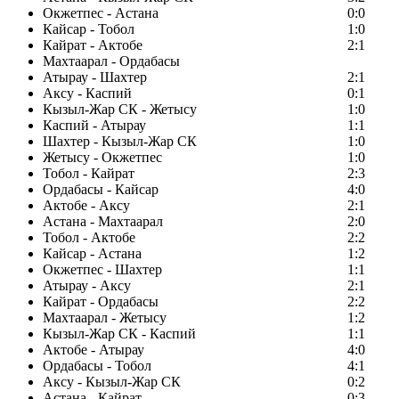
Окжетпес - Астана
0:0
Кайсар - Тобол
1:0
Кайрат - Актобе
2:1
Махтаарал - Ордабасы
Атырау - Шахтер
2:1
Аксу - Каспий
0:1
Кызыл-Жар СК - Жетысу
1:0
Каспий - Атырау
1:1
Шахтер - Кызыл-Жар СК
1:0
Жетысу - Окжетпес
1:0
Тобол - Кайрат
2:3
Ордабасы - Кайсар
4:0
Актобе - Аксу
2:1
Астана - Махтаарал
2:0
Тобол - Актобе
2:2
Кайсар - Астана
1:2
Окжетпес - Шахтер
1:1
Атырау - Аксу
2:1
Кайрат - Ордабасы
2:2
Махтаарал - Жетысу
1:2
Кызыл-Жар СК - Каспий
1:1
Актобе - Атырау
4:0
Ордабасы - Тобол
4:1
Аксу - Кызыл-Жар СК
0:2
Астана - Кайрат
0:3