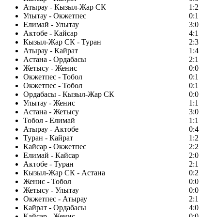
Атырау - Кызыл-Жар СК
1:2
Улытау - Окжетпес
0:1
Елимай - Улытау
3:0
Актобе - Кайсар
4:1
Кызыл-Жар СК - Туран
2:3
Атырау - Кайрат
1:4
Астана - Ордабасы
2:1
Жетысу - Женис
0:0
Окжетпес - Тобол
0:1
Окжетпес - Тобол
0:1
Ордабасы - Кызыл-Жар СК
0:0
Улытау - Женис
1:1
Астана - Жетысу
3:0
Тобол - Елимай
1:1
Атырау - Актобе
0:4
Туран - Кайрат
1:2
Кайсар - Окжетпес
2:2
Елимай - Кайсар
2:0
Актобе - Туран
2:1
Кызыл-Жар СК - Астана
0:2
Женис - Тобол
0:0
Жетысу - Улытау
0:0
Окжетпес - Атырау
2:1
Кайрат - Ордабасы
4:0
Кайсар - Женис
0:0