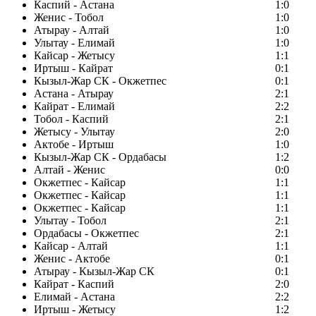
Каспий - Астана
1:0
Женис - Тобол
1:0
Атырау - Алтай
1:0
Улытау - Елимай
1:0
Кайсар - Жетысу
1:1
Иртыш - Кайрат
0:1
Кызыл-Жар СК - Окжетпес
0:1
Астана - Атырау
2:1
Кайрат - Елимай
2:2
Тобол - Каспий
2:1
Жетысу - Улытау
2:0
Актобе - Иртыш
1:0
Кызыл-Жар СК - Ордабасы
1:2
Алтай - Женис
0:0
Окжетпес - Кайсар
1:1
Окжетпес - Кайсар
1:1
Окжетпес - Кайсар
1:1
Улытау - Тобол
2:1
Ордабасы - Окжетпес
2:1
Кайсар - Алтай
1:1
Женис - Актобе
0:1
Атырау - Кызыл-Жар СК
0:1
Кайрат - Каспий
2:0
Елимай - Астана
2:2
Иртыш - Жетысу
1:2