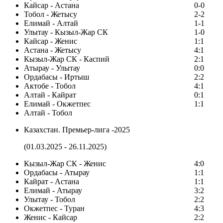
Кайсар - Астана
0-0
Тобол - Жетысу
2-2
Елимай - Алтай
1-1
Улытау - Кызыл-Жар СК
1-0
Кайсар - Женис
1:1
Астана - Жетысу
4:1
Кызыл-Жар СК - Каспий
2:1
Атырау - Улытау
0:0
Ордабасы - Иртыш
2:2
Актобе - Тобол
4:1
Алтай - Кайрат
0:1
Елимай - Окжетпес
1:1
Алтай - Тобол
Казахстан. Премьер-лига -2025
(01.03.2025 - 26.11.2025)
Кызыл-Жар СК - Женис
4:0
Ордабасы - Атырау
1:1
Кайрат - Астана
1:1
Елимай - Атырау
3:2
Улытау - Тобол
2:2
Окжетпес - Туран
4:3
Женис - Кайсар
2:2