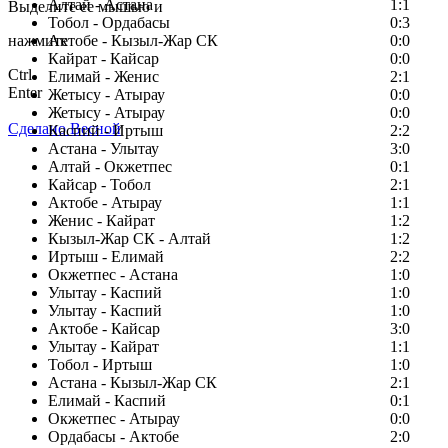
Алтай - Астана
1:1
Выделите ее мышью и
Тобол - Ордабасы
0:3
нажмите
Актобе - Кызыл-Жар СК
0:0
Кайрат - Кайсар
0:0
Ctrl
Елимай - Женис
2:1
Enter
Жетысу - Атырау
0:0
Жетысу - Атырау
0:0
Сделано Весной
Каспий - Иртыш
2:2
Астана - Улытау
3:0
Алтай - Окжетпес
0:1
Кайсар - Тобол
2:1
Актобе - Атырау
1:1
Женис - Кайрат
1:2
Кызыл-Жар СК - Алтай
1:2
Иртыш - Елимай
2:2
Окжетпес - Астана
1:0
Улытау - Каспий
1:0
Улытау - Каспий
1:0
Актобе - Кайсар
3:0
Улытау - Кайрат
1:1
Тобол - Иртыш
1:0
Астана - Кызыл-Жар СК
2:1
Елимай - Каспий
0:1
Окжетпес - Атырау
0:0
Ордабасы - Актобе
2:0