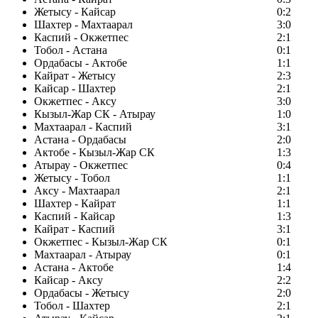
Жетысу - Кайсар
0:2
Шахтер - Махтаарал
3:0
Каспий - Окжетпес
2:1
Тобол - Астана
0:1
Ордабасы - Актобе
1:1
Кайрат - Жетысу
2:3
Кайсар - Шахтер
2:1
Окжетпес - Аксу
3:0
Кызыл-Жар СК - Атырау
1:0
Махтаарал - Каспий
3:1
Астана - Ордабасы
2:0
Актобе - Кызыл-Жар СК
1:3
Атырау - Окжетпес
0:4
Жетысу - Тобол
1:1
Аксу - Махтаарал
2:1
Шахтер - Кайрат
1:1
Каспий - Кайсар
1:3
Кайрат - Каспий
3:1
Окжетпес - Кызыл-Жар СК
0:1
Махтаарал - Атырау
0:1
Астана - Актобе
1:4
Кайсар - Аксу
2:2
Ордабасы - Жетысу
2:0
Тобол - Шахтер
2:1