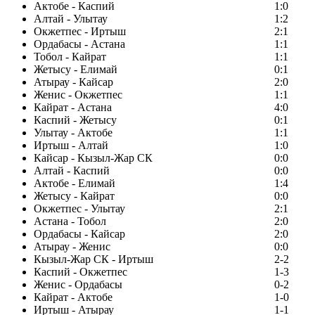
Актобе - Каспий
1:0
Алтай - Улытау
1:2
Окжетпес - Иртыш
2:1
Ордабасы - Астана
1:1
Тобол - Кайрат
1:1
Жетысу - Елимай
0:1
Атырау - Кайсар
2:0
Женис - Окжетпес
1:1
Кайрат - Астана
4:0
Каспий - Жетысу
0:1
Улытау - Актобе
1:1
Иртыш - Алтай
1:0
Кайсар - Кызыл-Жар СК
0:0
Алтай - Каспий
0:0
Актобе - Елимай
1:4
Жетысу - Кайрат
0:0
Окжетпес - Улытау
2:1
Астана - Тобол
2:0
Ордабасы - Кайсар
2:0
Атырау - Женис
0:0
Кызыл-Жар СК - Иртыш
2-2
Каспий - Окжетпес
1-3
Женис - Ордабасы
0-2
Кайрат - Актобе
1-0
Иртыш - Атырау
1-1