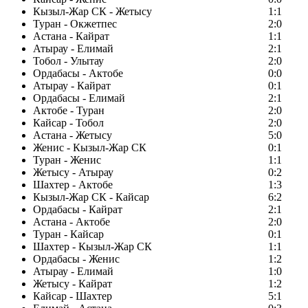
Кызыл-Жар СК - Жетысу
1:1
Туран - Окжетпес
2:0
Астана - Кайрат
1:1
Атырау - Елимай
2:1
Тобол - Улытау
2:0
Ордабасы - Актобе
0:0
Атырау - Кайрат
0:1
Ордабасы - Елимай
2:1
Актобе - Туран
2:0
Кайсар - Тобол
2:0
Астана - Жетысу
5:0
Женис - Кызыл-Жар СК
0:1
Туран - Женис
1:1
Жетысу - Атырау
0:2
Шахтер - Актобе
1:3
Кызыл-Жар СК - Кайсар
6:2
Ордабасы - Кайрат
2:1
Астана - Актобе
2:0
Туран - Кайсар
0:1
Шахтер - Кызыл-Жар СК
1:1
Ордабасы - Женис
1:2
Атырау - Елимай
1:0
Жетысу - Кайрат
1:2
Кайсар - Шахтер
5:1