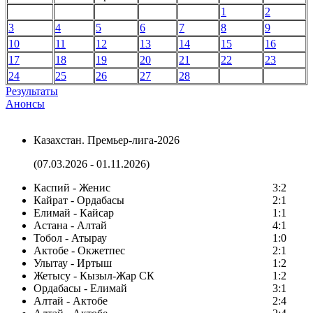
1
2
3
4
5
6
7
8
9
10
11
12
13
14
15
16
17
18
19
20
21
22
23
24
25
26
27
28
Результаты
Анонсы
Казахстан. Премьер-лига-2026
(07.03.2026 - 01.11.2026)
Каспий - Женис
3:2
Кайрат - Ордабасы
2:1
Елимай - Кайсар
1:1
Астана - Алтай
4:1
Тобол - Атырау
1:0
Актобе - Окжетпес
2:1
Улытау - Иртыш
1:2
Жетысу - Кызыл-Жар СК
1:2
Ордабасы - Елимай
3:1
Алтай - Актобе
2:4