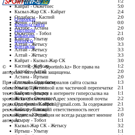
Елимай - Атырау
1:2
Кайрат - Окжетпес
5:0
Кызыл-Жар СК - Кайрат
2:4
Ордабасы - Каспий
2:0
О проекте
Женис - Иртыш
0:0
Команда сайта
Актобе - Астана
2:0
Партнеры
Окжетпес - Тобол
2:1
Вакансии
Кайсар - Улытау
0:0
Вопросы
Алтай - Жетысу
3:3
Контакты
Алтай - Жетысу
3:3
Алтай - Жетысу
3:3
Кайрат - Кызыл-Жар СК
3:0
Каспий - Кайсар
1:2
©
Copyright
© 2025 «Sportinfo.kz» Все права на
Актобе - Алтай
2:0
авторские материалы защищены.
Астана - Иртыш
2:0
Елимай - Ордабасы
1:3
При использовании материалов сайта ссылка
Улытау - Женис
2:1
обязательна. При полной или частичной перепечатке
Кайрат - Атырау
1:1
текстовых материалов в интернете гиперссылка на
Жетысу - Окжетпес
2:2
sportinfo.kz обязательна. Адрес электронной почты
Ордабасы - Кайрат
2:1
редакции: sportinfo.official@gmail.com. За содержание
Кайсар - Елимай
2:3
рекламных публикаций ответственность несет
Женис - Каспий
1:0
рекламодатель. Редакция не всегда разделяет мнение
Атырау - Тобол
1:1
авторов.
Кызыл-Жар СК - Жетысу
3:2
Заметили ошибку в тексте?
Иртыш - Улытау
1:1