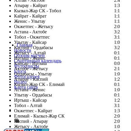
Алтай - Актобе
2:4
Атырау - Кайрат
1:3
Кызыл-Жар СК - Тобол
1:1
Кайрат - Кайрат
1:1
Женис - Улытау
1:1
Окжетпес - Жетысу
2:0
Астана - Актобе
3:2
Тобол - Окжетпес
3:1
Улытау - Кайсар
1:0
Главная
Каспий - Ордабасы
3:2
Новости
Жетысу - Алтай
0:1
Обзоры матчей
Иртыш - Женис
0:1
Спортивный календарь
Кайсар - Иртыш
0:0
Футболисты
Актобе - Жетысу
2:1
Блоги
Ордабасы - Улытау
1:0
Фотогалерея
Атырау - Каспий
1:2
Видео
Кызыл-Жар СК - Елимай
0:1
Карта сайта
Астана - Женис
1:0
Улытау - Ордабасы
0:1
Иртыш - Кайсар
1:2
Тобол - Алтай
3:1
Есть идея?
Окжетпес - Кайрат
1:3
Сообщить о мероприятии
Елимай - Кызыл-Жар СК
2:0
Каспий - Атырау
Перейти на старый сайт
2:0
Жетысу - Актобе
1:0