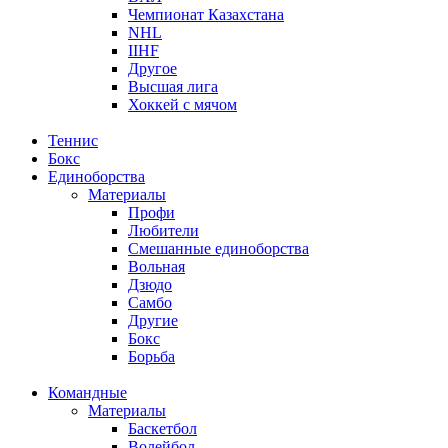
Чемпионат Казахстана
NHL
IIHF
Другое
Высшая лига
Хоккей с мячом
Теннис
Бокс
Единоборства
Материалы
Профи
Любители
Смешанные единоборства
Вольная
Дзюдо
Самбо
Другие
Бокс
Борьба
Командные
Материалы
Баскетбол
Волейбол