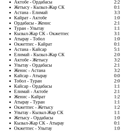
Актобе - Ордабасы
2:2
Жетысу - Кызыл-Жар СК
0:1
Астана - Елимай
3:3
Кайрат - Актобе
1:0
Ордабасы - Женис
2:1
Туран - Улытау
1:1
Кызыл-Жар СК - Окжетпес
3:1
Атырау - Тобол
1:0
Окжетпес - Кайрат
0:1
Астана - Кайсар
5:1
Елимай - Кызыл-Жар СК
2:0
Актобе - Жетысу
3:2
Улытау - Ордабасы
2:1
Женис - Астана
3:2
Кайсар - Атырау
0:0
Тобол - Туран
2:0
Кайсар - Ордабасы
1:1
Елимай - Актобе
2:1
Женис - Кайрат
1:2
Атырау - Туран
1:1
Окжетпес - Жетысу
1:2
Улытау - Кызыл-Жар СК
1:1
Жетысу - Ордабасы
1:0
Кызыл-Жар СК - Атырау
0:1
Окжетпес - Улытау
1:0