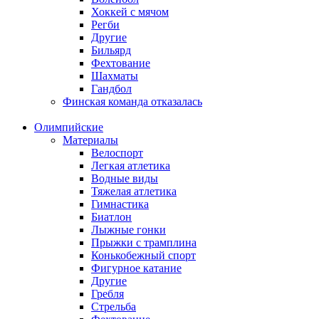
Хоккей с мячом
Регби
Другие
Бильярд
Фехтование
Шахматы
Гандбол
Финская команда отказалась
Олимпийские
Материалы
Велоспорт
Легкая атлетика
Водные виды
Тяжелая атлетика
Гимнастика
Биатлон
Лыжные гонки
Прыжки с трамплина
Конькобежный спорт
Фигурное катание
Другие
Гребля
Стрельба