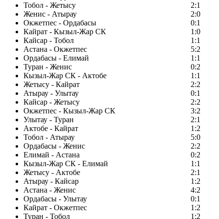
Тобол - Жетысу
2:1
Женис - Атырау
2:0
Окжетпес - Ордабасы
0:1
Кайрат - Кызыл-Жар СК
1:0
Кайсар - Тобол
1:1
Астана - Окжетпес
5:2
Ордабасы - Елимай
1:1
Туран - Женис
0:2
Кызыл-Жар СК - Актобе
1:1
Жетысу - Кайрат
2:2
Атырау - Улытау
0:1
Кайсар - Жетысу
2:2
Окжетпес - Кызыл-Жар СК
3:2
Улытау - Туран
2:1
Актобе - Кайрат
1:2
Тобол - Атырау
5:0
Ордабасы - Женис
2:2
Елимай - Астана
0:2
Кызыл-Жар СК - Елимай
1:1
Жетысу - Актобе
2:1
Атырау - Кайсар
1:2
Астана - Женис
4:2
Ордабасы - Улытау
0:1
Кайрат - Окжетпес
1:2
Туран - Тобол
1:2