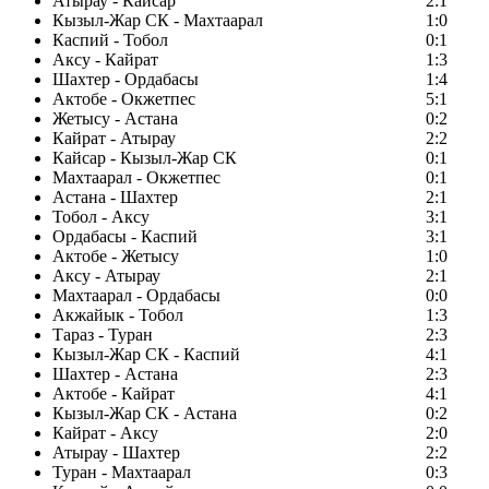
Атырау - Кайсар
2:1
Кызыл-Жар СК - Махтаарал
1:0
Каспий - Тобол
0:1
Аксу - Кайрат
1:3
Шахтер - Ордабасы
1:4
Актобе - Окжетпес
5:1
Жетысу - Астана
0:2
Кайрат - Атырау
2:2
Кайсар - Кызыл-Жар СК
0:1
Махтаарал - Окжетпес
0:1
Астана - Шахтер
2:1
Тобол - Аксу
3:1
Ордабасы - Каспий
3:1
Актобе - Жетысу
1:0
Аксу - Атырау
2:1
Махтаарал - Ордабасы
0:0
Акжайык - Тобол
1:3
Тараз - Туран
2:3
Кызыл-Жар СК - Каспий
4:1
Шахтер - Астана
2:3
Актобе - Кайрат
4:1
Кызыл-Жар СК - Астана
0:2
Кайрат - Аксу
2:0
Атырау - Шахтер
2:2
Туран - Махтаарал
0:3