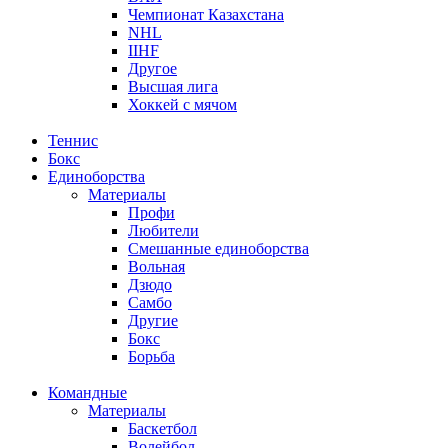
Чемпионат Казахстана
NHL
IIHF
Другое
Высшая лига
Хоккей с мячом
Теннис
Бокс
Единоборства
Материалы
Профи
Любители
Смешанные единоборства
Вольная
Дзюдо
Самбо
Другие
Бокс
Борьба
Командные
Материалы
Баскетбол
Волейбол