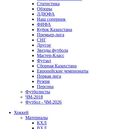
Статистика
Обзоры
ЛДЮФА
Наш соперник
ФИФА
Кубок Казахстана
Премьер-лига
СНГ
Другое
Звезды футбола
Мастер-Класс
Футзал
Сборная Казахстана
Европейские чемпионаты
Первая лига
Резерв
Персона
Футболисты
ЧМ-2018
Футбол - ЧМ-2026
Хоккей
Материалы
КХЛ
ВХЛ