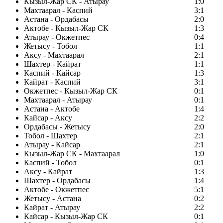
Кызыл-Жар СК - Атырау
1:0
Махтаарал - Каспий
3:1
Астана - Ордабасы
2:0
Актобе - Кызыл-Жар СК
1:3
Атырау - Окжетпес
0:4
Жетысу - Тобол
1:1
Аксу - Махтаарал
2:1
Шахтер - Кайрат
1:1
Каспий - Кайсар
1:3
Кайрат - Каспий
3:1
Окжетпес - Кызыл-Жар СК
0:1
Махтаарал - Атырау
0:1
Астана - Актобе
1:4
Кайсар - Аксу
2:2
Ордабасы - Жетысу
2:0
Тобол - Шахтер
2:1
Атырау - Кайсар
2:1
Кызыл-Жар СК - Махтаарал
1:0
Каспий - Тобол
0:1
Аксу - Кайрат
1:3
Шахтер - Ордабасы
1:4
Актобе - Окжетпес
5:1
Жетысу - Астана
0:2
Кайрат - Атырау
2:2
Кайсар - Кызыл-Жар СК
0:1