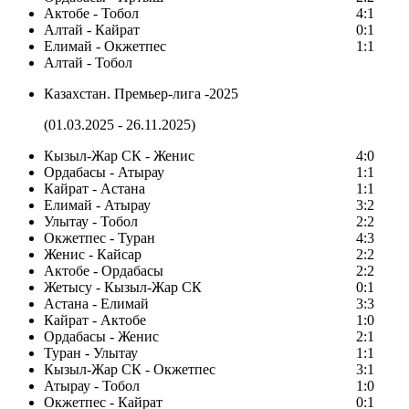
Актобе - Тобол
4:1
Алтай - Кайрат
0:1
Елимай - Окжетпес
1:1
Алтай - Тобол
Казахстан. Премьер-лига -2025
(01.03.2025 - 26.11.2025)
Кызыл-Жар СК - Женис
4:0
Ордабасы - Атырау
1:1
Кайрат - Астана
1:1
Елимай - Атырау
3:2
Улытау - Тобол
2:2
Окжетпес - Туран
4:3
Женис - Кайсар
2:2
Актобе - Ордабасы
2:2
Жетысу - Кызыл-Жар СК
0:1
Астана - Елимай
3:3
Кайрат - Актобе
1:0
Ордабасы - Женис
2:1
Туран - Улытау
1:1
Кызыл-Жар СК - Окжетпес
3:1
Атырау - Тобол
1:0
Окжетпес - Кайрат
0:1