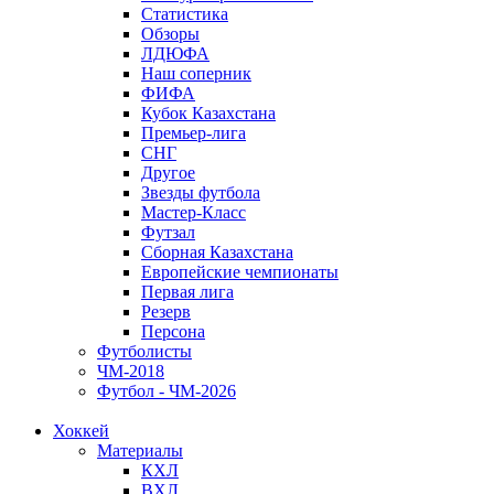
Статистика
Обзоры
ЛДЮФА
Наш соперник
ФИФА
Кубок Казахстана
Премьер-лига
СНГ
Другое
Звезды футбола
Мастер-Класс
Футзал
Сборная Казахстана
Европейские чемпионаты
Первая лига
Резерв
Персона
Футболисты
ЧМ-2018
Футбол - ЧМ-2026
Хоккей
Материалы
КХЛ
ВХЛ