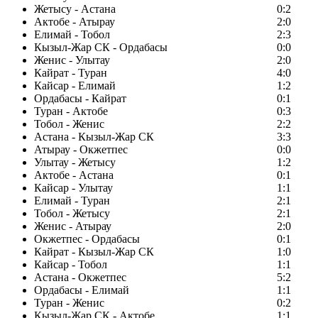
Жетысу - Астана
0:2
Актобе - Атырау
2:0
Елимай - Тобол
2:3
Кызыл-Жар СК - Ордабасы
0:0
Женис - Улытау
2:0
Кайрат - Туран
4:0
Кайсар - Елимай
1:2
Ордабасы - Кайрат
0:1
Туран - Актобе
0:3
Тобол - Женис
2:2
Астана - Кызыл-Жар СК
3:3
Атырау - Окжетпес
0:0
Улытау - Жетысу
1:2
Актобе - Астана
0:1
Кайсар - Улытау
1:1
Елимай - Туран
2:1
Тобол - Жетысу
2:1
Женис - Атырау
2:0
Окжетпес - Ордабасы
0:1
Кайрат - Кызыл-Жар СК
1:0
Кайсар - Тобол
1:1
Астана - Окжетпес
5:2
Ордабасы - Елимай
1:1
Туран - Женис
0:2
Кызыл-Жар СК - Актобе
1:1