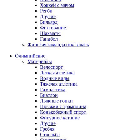
Хоккей с мячом
Регби
Другие
Бильярд
Фехтование
Шахматы
Гандбол
Финская команда отказалась
Олимпийские
Материалы
Велоспорт
Легкая атлетика
Водные виды
Тяжелая атлетика
Гимнастика
Биатлон
Лыжные гонки
Прыжки с трамплина
Конькобежный спорт
Фигурное катание
Другие
Гребля
Стрельба