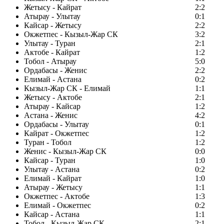
Жетысу - Кайрат
2:2
Атырау - Улытау
0:1
Кайсар - Жетысу
2:2
Окжетпес - Кызыл-Жар СК
3:2
Улытау - Туран
2:1
Актобе - Кайрат
1:2
Тобол - Атырау
5:0
Ордабасы - Женис
2:2
Елимай - Астана
0:2
Кызыл-Жар СК - Елимай
1:1
Жетысу - Актобе
2:1
Атырау - Кайсар
1:2
Астана - Женис
4:2
Ордабасы - Улытау
0:1
Кайрат - Окжетпес
1:2
Туран - Тобол
1:2
Женис - Кызыл-Жар СК
0:0
Кайсар - Туран
1:0
Улытау - Астана
0:2
Елимай - Кайрат
1:0
Атырау - Жетысу
1:1
Окжетпес - Актобе
1:3
Елимай - Окжетпес
0:2
Кайсар - Астана
1:1
Тобол - Кызыл-Жар СК
2:1