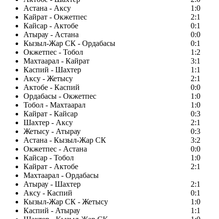
Астана - Аксу
1:0
Кайрат - Окжетпес
2:1
Кайсар - Актобе
0:1
Атырау - Астана
0:0
Кызыл-Жар СК - Ордабасы
0:1
Окжетпес - Тобол
1:2
Махтаарал - Кайрат
3:1
Каспий - Шахтер
1:1
Аксу - Жетысу
2:1
Актобе - Каспий
0:0
Ордабасы - Окжетпес
1:0
Тобол - Махтаарал
1:0
Кайрат - Кайсар
0:3
Шахтер - Аксу
2:1
Жетысу - Атырау
0:3
Астана - Кызыл-Жар СК
3:2
Окжетпес - Астана
0:0
Кайсар - Тобол
1:0
Кайрат - Актобе
2:1
Махтаарал - Ордабасы
Атырау - Шахтер
2:1
Аксу - Каспий
0:1
Кызыл-Жар СК - Жетысу
1:0
Каспий - Атырау
1:1