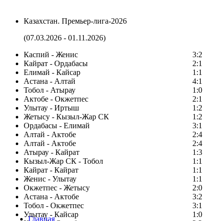
Казахстан. Премьер-лига-2026
(07.03.2026 - 01.11.2026)
Каспий - Женис
3:2
Кайрат - Ордабасы
2:1
Елимай - Кайсар
1:1
Астана - Алтай
4:1
Тобол - Атырау
1:0
Актобе - Окжетпес
2:1
Улытау - Иртыш
1:2
Жетысу - Кызыл-Жар СК
1:2
Ордабасы - Елимай
3:1
Алтай - Актобе
2:4
Алтай - Актобе
2:4
Атырау - Кайрат
1:3
Кызыл-Жар СК - Тобол
1:1
Кайрат - Кайрат
1:1
Женис - Улытау
1:1
Окжетпес - Жетысу
2:0
Астана - Актобе
3:2
Тобол - Окжетпес
3:1
Улытау - Кайсар
1:0
Главная