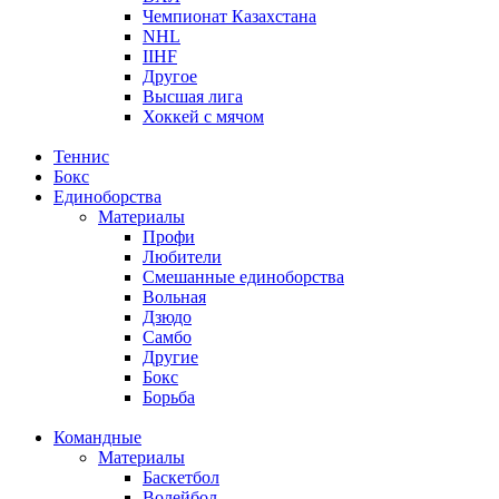
Чемпионат Казахстана
NHL
IIHF
Другое
Высшая лига
Хоккей с мячом
Теннис
Бокс
Единоборства
Материалы
Профи
Любители
Смешанные единоборства
Вольная
Дзюдо
Самбо
Другие
Бокс
Борьба
Командные
Материалы
Баскетбол
Волейбол