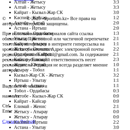
Алтай - Жетысу
3:3
Алтай - Жетысу
3:3
Кайрат - Кызыл-Жар СК
3:0
Каспий - Кайсар
1:2
©
Copyright
© 2025 «Sportinfo.kz» Все права на
Актобе - Алтай
2:0
авторские материалы защищены.
Астана - Иртыш
2:0
Елимай - Ордабасы
1:3
При использовании материалов сайта ссылка
Улытау - Женис
2:1
обязательна. При полной или частичной перепечатке
Кайрат - Атырау
1:1
текстовых материалов в интернете гиперссылка на
Жетысу - Окжетпес
2:2
sportinfo.kz обязательна. Адрес электронной почты
Ордабасы - Кайрат
2:1
редакции: sportinfo.official@gmail.com. За содержание
Кайсар - Елимай
2:3
рекламных публикаций ответственность несет
Женис - Каспий
1:0
рекламодатель. Редакция не всегда разделяет мнение
Атырау - Тобол
1:1
авторов.
Кызыл-Жар СК - Жетысу
3:2
Заметили ошибку в тексте?
Иртыш - Улытау
1:1
Алтай - Астана
1:1
Выделите ее мышью и
Тобол - Ордабасы
0:3
нажмите
Актобе - Кызыл-Жар СК
0:0
Кайрат - Кайсар
0:0
Ctrl
Елимай - Женис
2:1
Enter
Жетысу - Атырау
0:0
Жетысу - Атырау
0:0
Сделано Весной
Каспий - Иртыш
2:2
Астана - Улытау
3:0