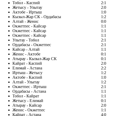
Тобол - Каспий
2:1
Жетысу - Улытау
2:0
Актобе - Иртыш
1:0
Кызыл-Жар СК - Ордабасы
1:2
Алтай - Женис
0:0
Окжетпес - Кайсар
1:1
Окжетпес - Кайсар
1:1
Окжетпес - Кайсар
1:1
Улытау - Тобол
2:1
Ордабасы - Окжетпес
2:1
Кайсар - Алтай
1:1
Женис - Актобе
0:1
Атырау - Кызыл-Жар СК
0:1
Кайрат - Каспий
2:0
Елимай - Астана
2:2
Иртыш - Жетысу
1:2
Актобе - Каспий
1:0
Алтай - Улытау
1:2
Окжетпес - Иртыш
2:1
Ордабасы - Астана
1:1
Тобол - Кайрат
1:1
Жетысу - Елимай
0:1
Атырау - Кайсар
2:0
Женис - Окжетпес
1:1
Кайрат - Астана
4:0