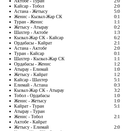
Актобе - Туран
2:0
Кайсар - Тобол
2:0
Астана - Жетысу
5:0
Женис - Кызыл-Жар СК
0:1
Туран - Женис
1:1
Жетысу - Атырау
0:2
Шахтер - Актобе
1:3
Кызыл-Жар СК - Кайсар
6:2
Ордабасы - Кайрат
2:1
Астана - Актобе
2:0
Туран - Кайсар
0:1
Шахтер - Кызыл-Жар СК
1:1
Ордабасы - Женис
1:2
Атырау - Елимай
1:0
Жетысу - Кайрат
1:2
Кайсар - Шахтер
5:1
Елимай - Астана
0:3
Кызыл-Жар СК - Атырау
3:2
Тобол - Ордабасы
1:0
Женис - Жетысу
1:0
Кайрат - Туран
5:1
Атырау - Туран
Женис - Тобол
2:1
Актобе - Кайрат
Жетысу - Елимай
2:0