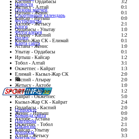
Каспий - Ордабасы
3:2
Новости
Жетысу - Алтай
0:1
Обзоры матчей
Иртыш - Женис
0:1
Спортивный календарь
Кайсар - Иртыш
0:0
Футболисты
Актобе - Жетысу
2:1
Блоги
Ордабасы - Улытау
1:0
Фотогалерея
Атырау - Каспий
1:2
Видео
Кызыл-Жар СК - Елимай
0:1
Карта сайта
Астана - Женис
1:0
Улытау - Ордабасы
0:1
Иртыш - Кайсар
1:2
Тобол - Алтай
3:1
Есть идея?
Окжетпес - Кайрат
1:3
Сообщить о мероприятии
Елимай - Кызыл-Жар СК
2:0
Каспий - Атырау
Перейти на старый сайт
2:0
Жетысу - Актобе
1:0
Елимай - Атырау
1:2
Кайрат - Окжетпес
5:0
Кызыл-Жар СК - Кайрат
2:4
Ордабасы - Каспий
2:0
О проекте
Женис - Иртыш
0:0
Команда сайта
Актобе - Астана
2:0
Партнеры
Окжетпес - Тобол
2:1
Вакансии
Кайсар - Улытау
0:0
Вопросы
Алтай - Жетысу
3:3
Контакты