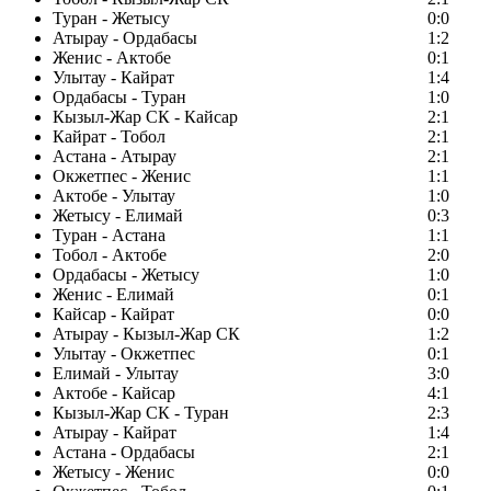
Туран - Жетысу
0:0
Атырау - Ордабасы
1:2
Женис - Актобе
0:1
Улытау - Кайрат
1:4
Ордабасы - Туран
1:0
Кызыл-Жар СК - Кайсар
2:1
Кайрат - Тобол
2:1
Астана - Атырау
2:1
Окжетпес - Женис
1:1
Актобе - Улытау
1:0
Жетысу - Елимай
0:3
Туран - Астана
1:1
Тобол - Актобе
2:0
Ордабасы - Жетысу
1:0
Женис - Елимай
0:1
Кайсар - Кайрат
0:0
Атырау - Кызыл-Жар СК
1:2
Улытау - Окжетпес
0:1
Елимай - Улытау
3:0
Актобе - Кайсар
4:1
Кызыл-Жар СК - Туран
2:3
Атырау - Кайрат
1:4
Астана - Ордабасы
2:1
Жетысу - Женис
0:0