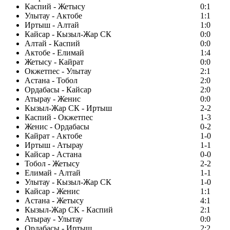
Каспий - Жетысу
0:1
Улытау - Актобе
1:1
Иртыш - Алтай
1:0
Кайсар - Кызыл-Жар СК
0:0
Алтай - Каспий
0:0
Актобе - Елимай
1:4
Жетысу - Кайрат
0:0
Окжетпес - Улытау
2:1
Астана - Тобол
2:0
Ордабасы - Кайсар
2:0
Атырау - Женис
0:0
Кызыл-Жар СК - Иртыш
2-2
Каспий - Окжетпес
1-3
Женис - Ордабасы
0-2
Кайрат - Актобе
1-0
Иртыш - Атырау
1-1
Кайсар - Астана
0-0
Тобол - Жетысу
2-2
Елимай - Алтай
1-1
Улытау - Кызыл-Жар СК
1-0
Кайсар - Женис
1:1
Астана - Жетысу
4:1
Кызыл-Жар СК - Каспий
2:1
Атырау - Улытау
0:0
Ордабасы - Иртыш
2:2