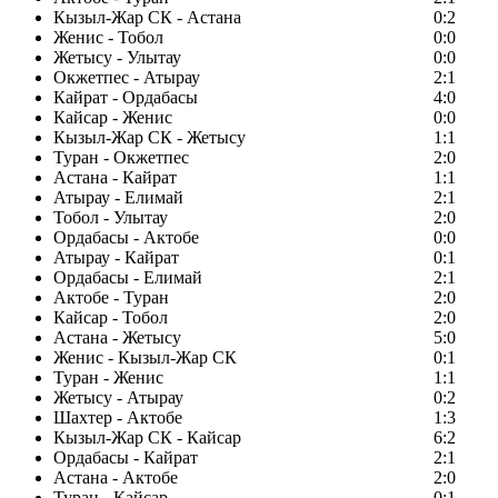
Кызыл-Жар СК - Астана
0:2
Женис - Тобол
0:0
Жетысу - Улытау
0:0
Окжетпес - Атырау
2:1
Кайрат - Ордабасы
4:0
Кайсар - Женис
0:0
Кызыл-Жар СК - Жетысу
1:1
Туран - Окжетпес
2:0
Астана - Кайрат
1:1
Атырау - Елимай
2:1
Тобол - Улытау
2:0
Ордабасы - Актобе
0:0
Атырау - Кайрат
0:1
Ордабасы - Елимай
2:1
Актобе - Туран
2:0
Кайсар - Тобол
2:0
Астана - Жетысу
5:0
Женис - Кызыл-Жар СК
0:1
Туран - Женис
1:1
Жетысу - Атырау
0:2
Шахтер - Актобе
1:3
Кызыл-Жар СК - Кайсар
6:2
Ордабасы - Кайрат
2:1
Астана - Актобе
2:0
Туран - Кайсар
0:1