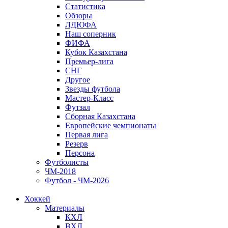
Статистика
Обзоры
ЛДЮФА
Наш соперник
ФИФА
Кубок Казахстана
Премьер-лига
СНГ
Другое
Звезды футбола
Мастер-Класс
Футзал
Сборная Казахстана
Европейские чемпионаты
Первая лига
Резерв
Персона
Футболисты
ЧМ-2018
Футбол - ЧМ-2026
Хоккей
Материалы
КХЛ
ВХЛ