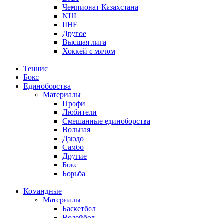
Чемпионат Казахстана
NHL
IIHF
Другое
Высшая лига
Хоккей с мячом
Теннис
Бокс
Единоборства
Материалы
Профи
Любители
Смешанные единоборства
Вольная
Дзюдо
Самбо
Другие
Бокс
Борьба
Командные
Материалы
Баскетбол
Волейбол