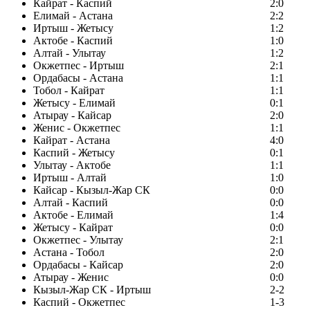
Кайрат - Каспий
2:0
Елимай - Астана
2:2
Иртыш - Жетысу
1:2
Актобе - Каспий
1:0
Алтай - Улытау
1:2
Окжетпес - Иртыш
2:1
Ордабасы - Астана
1:1
Тобол - Кайрат
1:1
Жетысу - Елимай
0:1
Атырау - Кайсар
2:0
Женис - Окжетпес
1:1
Кайрат - Астана
4:0
Каспий - Жетысу
0:1
Улытау - Актобе
1:1
Иртыш - Алтай
1:0
Кайсар - Кызыл-Жар СК
0:0
Алтай - Каспий
0:0
Актобе - Елимай
1:4
Жетысу - Кайрат
0:0
Окжетпес - Улытау
2:1
Астана - Тобол
2:0
Ордабасы - Кайсар
2:0
Атырау - Женис
0:0
Кызыл-Жар СК - Иртыш
2-2
Каспий - Окжетпес
1-3