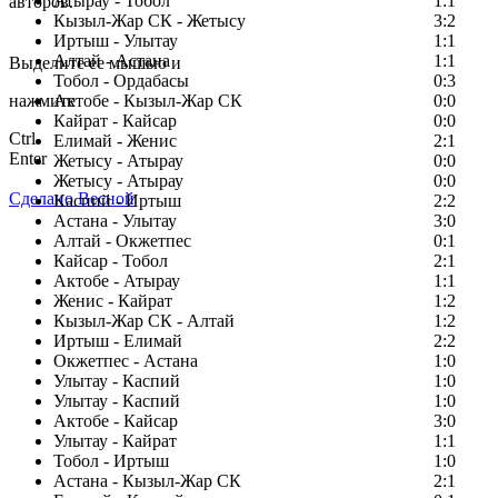
Атырау - Тобол
1:1
авторов.
Кызыл-Жар СК - Жетысу
3:2
Заметили ошибку в тексте?
Иртыш - Улытау
1:1
Алтай - Астана
1:1
Выделите ее мышью и
Тобол - Ордабасы
0:3
нажмите
Актобе - Кызыл-Жар СК
0:0
Кайрат - Кайсар
0:0
Ctrl
Елимай - Женис
2:1
Enter
Жетысу - Атырау
0:0
Жетысу - Атырау
0:0
Сделано Весной
Каспий - Иртыш
2:2
Астана - Улытау
3:0
Алтай - Окжетпес
0:1
Кайсар - Тобол
2:1
Актобе - Атырау
1:1
Женис - Кайрат
1:2
Кызыл-Жар СК - Алтай
1:2
Иртыш - Елимай
2:2
Окжетпес - Астана
1:0
Улытау - Каспий
1:0
Улытау - Каспий
1:0
Актобе - Кайсар
3:0
Улытау - Кайрат
1:1
Тобол - Иртыш
1:0
Астана - Кызыл-Жар СК
2:1