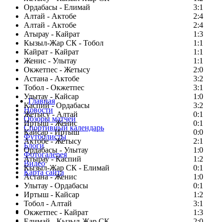
Ордабасы - Елимай
3:1
Алтай - Актобе
2:4
Алтай - Актобе
2:4
Атырау - Кайрат
1:3
Кызыл-Жар СК - Тобол
1:1
Кайрат - Кайрат
1:1
Женис - Улытау
1:1
Окжетпес - Жетысу
2:0
Астана - Актобе
3:2
Тобол - Окжетпес
3:1
Улытау - Кайсар
1:0
Главная
Каспий - Ордабасы
3:2
Новости
Жетысу - Алтай
0:1
Обзоры матчей
Иртыш - Женис
0:1
Спортивный календарь
Кайсар - Иртыш
0:0
Футболисты
Актобе - Жетысу
2:1
Блоги
Ордабасы - Улытау
1:0
Фотогалерея
Атырау - Каспий
1:2
Видео
Кызыл-Жар СК - Елимай
0:1
Карта сайта
Астана - Женис
1:0
Улытау - Ордабасы
0:1
Иртыш - Кайсар
1:2
Тобол - Алтай
3:1
Есть идея?
Окжетпес - Кайрат
1:3
Сообщить о мероприятии
Елимай - Кызыл-Жар СК
2:0