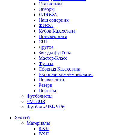
Статистика
Обзоры
ЛДЮФА
Наш соперник
ФИФА
Кубок Казахстана
Премьер-лига
СНГ
Другое
Звезды футбола
Мастер-Класс
Футзал
Сборная Казахстана
Европейские чемпионаты
Первая лига
Резерв
Персона
Футболисты
ЧМ-2018
Футбол - ЧМ-2026
Хоккей
Материалы
КХЛ
ВХЛ