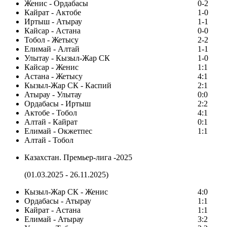
Женис - Ордабасы
0-2
Кайрат - Актобе
1-0
Иртыш - Атырау
1-1
Кайсар - Астана
0-0
Тобол - Жетысу
2-2
Елимай - Алтай
1-1
Улытау - Кызыл-Жар СК
1-0
Кайсар - Женис
1:1
Астана - Жетысу
4:1
Кызыл-Жар СК - Каспий
2:1
Атырау - Улытау
0:0
Ордабасы - Иртыш
2:2
Актобе - Тобол
4:1
Алтай - Кайрат
0:1
Елимай - Окжетпес
1:1
Алтай - Тобол
Казахстан. Премьер-лига -2025
(01.03.2025 - 26.11.2025)
Кызыл-Жар СК - Женис
4:0
Ордабасы - Атырау
1:1
Кайрат - Астана
1:1
Елимай - Атырау
3:2