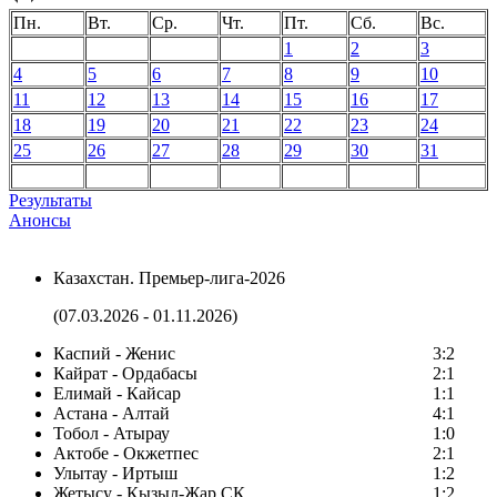
Пн.
Вт.
Ср.
Чт.
Пт.
Сб.
Вс.
1
2
3
4
5
6
7
8
9
10
11
12
13
14
15
16
17
18
19
20
21
22
23
24
25
26
27
28
29
30
31
Результаты
Анонсы
Казахстан. Премьер-лига-2026
(07.03.2026 - 01.11.2026)
Каспий - Женис
3:2
Кайрат - Ордабасы
2:1
Елимай - Кайсар
1:1
Астана - Алтай
4:1
Тобол - Атырау
1:0
Актобе - Окжетпес
2:1
Улытау - Иртыш
1:2
Жетысу - Кызыл-Жар СК
1:2