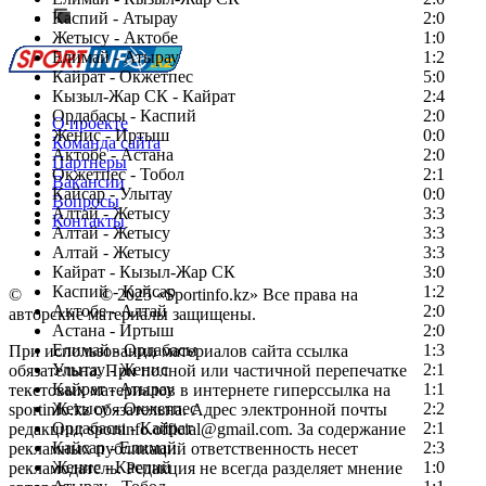
Каспий - Атырау
Перейти на старый сайт
2:0
Жетысу - Актобе
1:0
Елимай - Атырау
1:2
Кайрат - Окжетпес
5:0
Кызыл-Жар СК - Кайрат
2:4
Ордабасы - Каспий
2:0
О проекте
Женис - Иртыш
0:0
Команда сайта
Актобе - Астана
2:0
Партнеры
Окжетпес - Тобол
2:1
Вакансии
Кайсар - Улытау
0:0
Вопросы
Алтай - Жетысу
3:3
Контакты
Алтай - Жетысу
3:3
Алтай - Жетысу
3:3
Кайрат - Кызыл-Жар СК
3:0
Каспий - Кайсар
1:2
©
Copyright
© 2025 «Sportinfo.kz» Все права на
Актобе - Алтай
2:0
авторские материалы защищены.
Астана - Иртыш
2:0
Елимай - Ордабасы
1:3
При использовании материалов сайта ссылка
Улытау - Женис
2:1
обязательна. При полной или частичной перепечатке
Кайрат - Атырау
1:1
текстовых материалов в интернете гиперссылка на
Жетысу - Окжетпес
2:2
sportinfo.kz обязательна. Адрес электронной почты
Ордабасы - Кайрат
2:1
редакции: sportinfo.official@gmail.com. За содержание
Кайсар - Елимай
2:3
рекламных публикаций ответственность несет
Женис - Каспий
1:0
рекламодатель. Редакция не всегда разделяет мнение