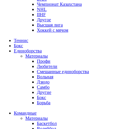
Чемпионат Казахстана
NHL
IIHF
Другое
Высшая лига
Хоккей с мячом
Теннис
Бокс
Единоборства
Материалы
Профи
Любители
Смешанные единоборства
Вольная
Дзюдо
Самбо
Другие
Бокс
Борьба
Командные
Материалы
Баскетбол
Волейбол