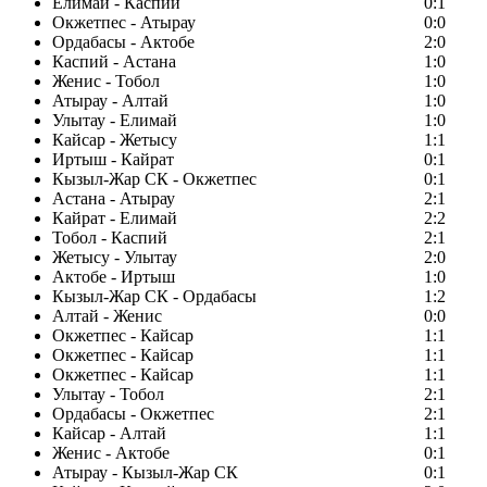
Елимай - Каспий
0:1
Окжетпес - Атырау
0:0
Ордабасы - Актобе
2:0
Каспий - Астана
1:0
Женис - Тобол
1:0
Атырау - Алтай
1:0
Улытау - Елимай
1:0
Кайсар - Жетысу
1:1
Иртыш - Кайрат
0:1
Кызыл-Жар СК - Окжетпес
0:1
Астана - Атырау
2:1
Кайрат - Елимай
2:2
Тобол - Каспий
2:1
Жетысу - Улытау
2:0
Актобе - Иртыш
1:0
Кызыл-Жар СК - Ордабасы
1:2
Алтай - Женис
0:0
Окжетпес - Кайсар
1:1
Окжетпес - Кайсар
1:1
Окжетпес - Кайсар
1:1
Улытау - Тобол
2:1
Ордабасы - Окжетпес
2:1
Кайсар - Алтай
1:1
Женис - Актобе
0:1
Атырау - Кызыл-Жар СК
0:1