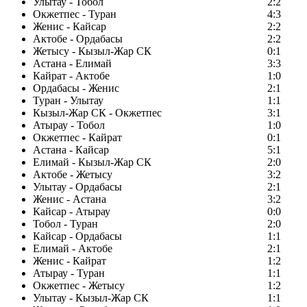
Улытау - Тобол
2:2
Окжетпес - Туран
4:3
Женис - Кайсар
2:2
Актобе - Ордабасы
2:2
Жетысу - Кызыл-Жар СК
0:1
Астана - Елимай
3:3
Кайрат - Актобе
1:0
Ордабасы - Женис
2:1
Туран - Улытау
1:1
Кызыл-Жар СК - Окжетпес
3:1
Атырау - Тобол
1:0
Окжетпес - Кайрат
0:1
Астана - Кайсар
5:1
Елимай - Кызыл-Жар СК
2:0
Актобе - Жетысу
3:2
Улытау - Ордабасы
2:1
Женис - Астана
3:2
Кайсар - Атырау
0:0
Тобол - Туран
2:0
Кайсар - Ордабасы
1:1
Елимай - Актобе
2:1
Женис - Кайрат
1:2
Атырау - Туран
1:1
Окжетпес - Жетысу
1:2
Улытау - Кызыл-Жар СК
1:1