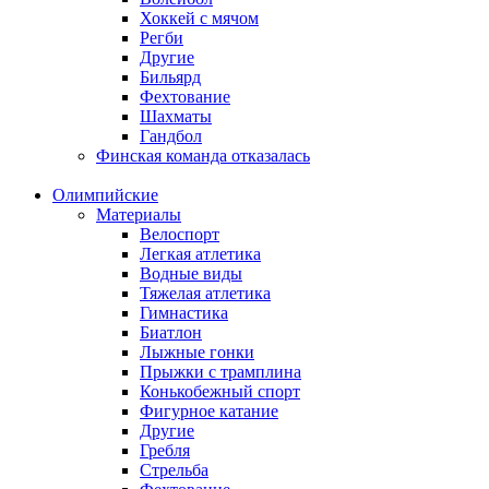
Хоккей с мячом
Регби
Другие
Бильярд
Фехтование
Шахматы
Гандбол
Финская команда отказалась
Олимпийские
Материалы
Велоспорт
Легкая атлетика
Водные виды
Тяжелая атлетика
Гимнастика
Биатлон
Лыжные гонки
Прыжки с трамплина
Конькобежный спорт
Фигурное катание
Другие
Гребля
Стрельба