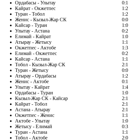
Ордабасы - Улытау
0:1
Кайрат - Окжетпес
1:2
Туран - Тобол
1:2
Женис - Кызыл-Жар СК
0:0
Кайсар - Туран
1:0
Улытау - Астана
0:2
Елимай - Кайрат
1:0
Атырау - Жетысу
1:1
Окжетпес - Актобе
1:3
Елимай - Окжетпес
0:2
Кайсар - Астана
1:1
Тобол - Кызыл-Жар СК
2:1
Туран - Жетысу
0:0
Атырау - Ордабасы
1:2
Женис - Актобе
0:1
Улытау - Кайрат
1:4
Ордабасы - Туран
1:0
Кызыл-Жар СК - Кайсар
2:1
Кайрат - Тобол
2:1
Астана - Атырау
2:1
Окжетпес - Женис
1:1
Актобе - Улытау
1:0
Жетысу - Елимай
0:3
Туран - Астана
1:1
Тобол - Актобе
2:0