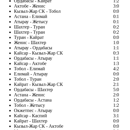
Ордабасы - Кайрат
1:2
Актобе - Женис
3:0
Кызыл-Жар СК - Тобол
0:0
Астана - Елимай
0:1
Атырау - Жетысу
0:1
Шахтер - Туран
0:2
Шахтер - Туран
0:2
Туран - Кайрат
0:0
Женис - Шахтер
1:0
Атырау - Ордабасы
1:1
Кайсар - Кызыл-Жар СК
0:3
Ордабасы - Атырау
1:1
Кайсар - Актобе
1:3
Тобол - Елимай
4:2
Елимай - Атырау
0:0
Тобол - Туран
2:0
Кайрат - Кызыл-Жар СК
2:1
Ордабасы - Шахтер
5:0
Астана - Женис
2:0
Ордабасы - Астана
1:2
Тобол - Жетысу
1:2
Окжетпес - Атырау
0:0
Кайсар - Каспий
3:1
Кайрат - Шахтер
0:0
Кызыл-Жар СК - Актобе
0:0