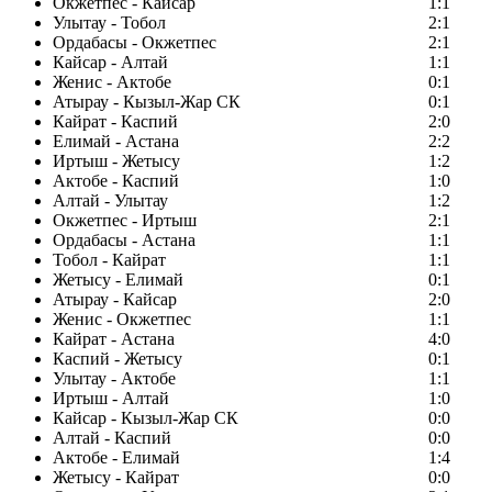
Окжетпес - Кайсар
1:1
Улытау - Тобол
2:1
Ордабасы - Окжетпес
2:1
Кайсар - Алтай
1:1
Женис - Актобе
0:1
Атырау - Кызыл-Жар СК
0:1
Кайрат - Каспий
2:0
Елимай - Астана
2:2
Иртыш - Жетысу
1:2
Актобе - Каспий
1:0
Алтай - Улытау
1:2
Окжетпес - Иртыш
2:1
Ордабасы - Астана
1:1
Тобол - Кайрат
1:1
Жетысу - Елимай
0:1
Атырау - Кайсар
2:0
Женис - Окжетпес
1:1
Кайрат - Астана
4:0
Каспий - Жетысу
0:1
Улытау - Актобе
1:1
Иртыш - Алтай
1:0
Кайсар - Кызыл-Жар СК
0:0
Алтай - Каспий
0:0
Актобе - Елимай
1:4
Жетысу - Кайрат
0:0