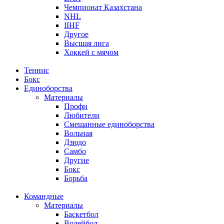
Чемпионат Казахстана
NHL
IIHF
Другое
Высшая лига
Хоккей с мячом
Теннис
Бокс
Единоборства
Материалы
Профи
Любители
Смешанные единоборства
Вольная
Дзюдо
Самбо
Другие
Бокс
Борьба
Командные
Материалы
Баскетбол
Волейбол