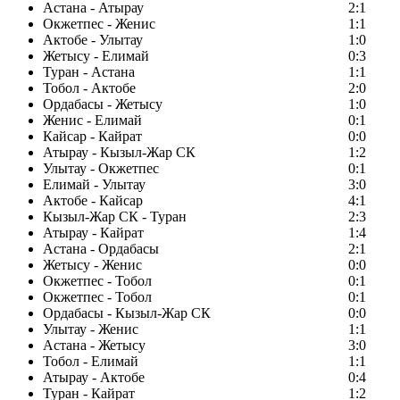
Астана - Атырау
2:1
Окжетпес - Женис
1:1
Актобе - Улытау
1:0
Жетысу - Елимай
0:3
Туран - Астана
1:1
Тобол - Актобе
2:0
Ордабасы - Жетысу
1:0
Женис - Елимай
0:1
Кайсар - Кайрат
0:0
Атырау - Кызыл-Жар СК
1:2
Улытау - Окжетпес
0:1
Елимай - Улытау
3:0
Актобе - Кайсар
4:1
Кызыл-Жар СК - Туран
2:3
Атырау - Кайрат
1:4
Астана - Ордабасы
2:1
Жетысу - Женис
0:0
Окжетпес - Тобол
0:1
Окжетпес - Тобол
0:1
Ордабасы - Кызыл-Жар СК
0:0
Улытау - Женис
1:1
Астана - Жетысу
3:0
Тобол - Елимай
1:1
Атырау - Актобе
0:4
Туран - Кайрат
1:2