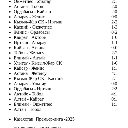
Окжетпес - Улытау
2:1
Астана - Тобол
2:0
Ордабасы - Кайсар
2:0
Атырау - Женис
0:0
Кызыл-Жар СК - Иртыш
2-2
Каспий - Окжетпес
1-3
Женис - Ордабасы
0-2
Кайрат - Актобе
1-0
Иртыш - Атырау
1-1
Кайсар - Астана
0-0
Тобол - Жетысу
2-2
Елимай - Алтай
1-1
Улытау - Кызыл-Жар СК
1-0
Кайсар - Женис
1:1
Астана - Жетысу
4:1
Кызыл-Жар СК - Каспий
2:1
Атырау - Улытау
0:0
Ордабасы - Иртыш
2:2
Актобе - Тобол
4:1
Алтай - Кайрат
0:1
Елимай - Окжетпес
1:1
Алтай - Тобол
Казахстан. Премьер-лига -2025