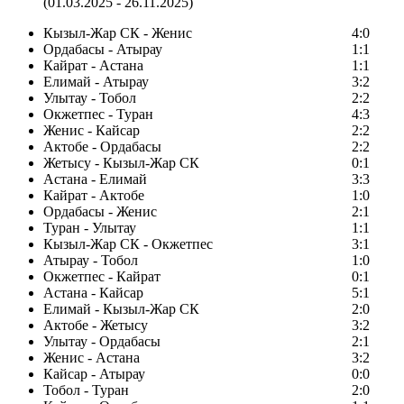
(01.03.2025 - 26.11.2025)
Кызыл-Жар СК - Женис
4:0
Ордабасы - Атырау
1:1
Кайрат - Астана
1:1
Елимай - Атырау
3:2
Улытау - Тобол
2:2
Окжетпес - Туран
4:3
Женис - Кайсар
2:2
Актобе - Ордабасы
2:2
Жетысу - Кызыл-Жар СК
0:1
Астана - Елимай
3:3
Кайрат - Актобе
1:0
Ордабасы - Женис
2:1
Туран - Улытау
1:1
Кызыл-Жар СК - Окжетпес
3:1
Атырау - Тобол
1:0
Окжетпес - Кайрат
0:1
Астана - Кайсар
5:1
Елимай - Кызыл-Жар СК
2:0
Актобе - Жетысу
3:2
Улытау - Ордабасы
2:1
Женис - Астана
3:2
Кайсар - Атырау
0:0
Тобол - Туран
2:0