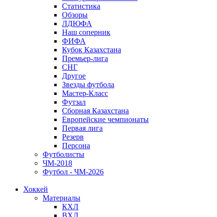
Статистика
Обзоры
ЛДЮФА
Наш соперник
ФИФА
Кубок Казахстана
Премьер-лига
СНГ
Другое
Звезды футбола
Мастер-Класс
Футзал
Сборная Казахстана
Европейские чемпионаты
Первая лига
Резерв
Персона
Футболисты
ЧМ-2018
Футбол - ЧМ-2026
Хоккей
Материалы
КХЛ
ВХЛ