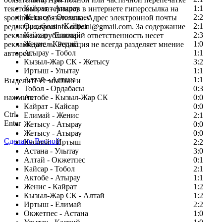
Кайрат - Атырау
1:1
текстовых материалов в интернете гиперссылка на
Жетысу - Окжетпес
2:2
sportinfo.kz обязательна. Адрес электронной почты
Ордабасы - Кайрат
2:1
редакции: sportinfo.official@gmail.com. За содержание
Кайсар - Елимай
2:3
рекламных публикаций ответственность несет
Женис - Каспий
1:0
рекламодатель. Редакция не всегда разделяет мнение
Атырау - Тобол
1:1
авторов.
Кызыл-Жар СК - Жетысу
3:2
Заметили ошибку в тексте?
Иртыш - Улытау
1:1
Алтай - Астана
1:1
Выделите ее мышью и
Тобол - Ордабасы
0:3
нажмите
Актобе - Кызыл-Жар СК
0:0
Кайрат - Кайсар
0:0
Ctrl
Елимай - Женис
2:1
Enter
Жетысу - Атырау
0:0
Жетысу - Атырау
0:0
Сделано Весной
Каспий - Иртыш
2:2
Астана - Улытау
3:0
Алтай - Окжетпес
0:1
Кайсар - Тобол
2:1
Актобе - Атырау
1:1
Женис - Кайрат
1:2
Кызыл-Жар СК - Алтай
1:2
Иртыш - Елимай
2:2
Окжетпес - Астана
1:0