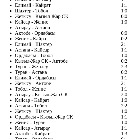
Елимай - Кайрат
1:1
Шахтер - Тобол
1:0
Жетысу - Кызыл-Жар СК
0:0
Кайсар - Женис
1:0
Атырау - Астана
Актобе - Ордабасы
0:0
Женис - Кайрат
0:2
Елимай - Шахтер
2:1
Астана - Кайсар
1:1
Ордабасы - Тобол
1:0
Кызыл-Жар СК - Актобе
0:2
Туран - Жетысу
2:3
Туран - Астана
0:2
Елимай - Ордабасы
1:1
Жетысу - Актобе
2:1
Тобол - Женис
1:1
Атырау - Кызыл-Жар СК
2:0
Кайсар - Кайрат
1:0
Астана - Тобол
2:2
Жетысу - Шахтер
1:0
Ордабасы - Кызыл-Жар СК
1:1
Женис - Туран
1:0
Кайсар - Атырау
1:1
Актобе - Кайрат
1:3