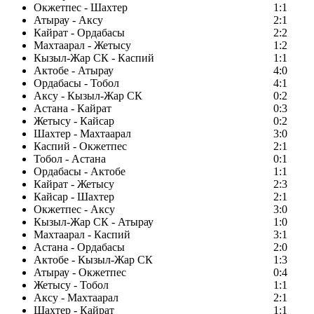
Окжетпес - Шахтер
1:1
Атырау - Аксу
2:1
Кайрат - Ордабасы
2:2
Махтаарал - Жетысу
1:2
Кызыл-Жар СК - Каспий
1:1
Актобе - Атырау
4:0
Ордабасы - Тобол
4:1
Аксу - Кызыл-Жар СК
0:2
Астана - Кайрат
0:3
Жетысу - Кайсар
0:2
Шахтер - Махтаарал
3:0
Каспий - Окжетпес
2:1
Тобол - Астана
0:1
Ордабасы - Актобе
1:1
Кайрат - Жетысу
2:3
Кайсар - Шахтер
2:1
Окжетпес - Аксу
3:0
Кызыл-Жар СК - Атырау
1:0
Махтаарал - Каспий
3:1
Астана - Ордабасы
2:0
Актобе - Кызыл-Жар СК
1:3
Атырау - Окжетпес
0:4
Жетысу - Тобол
1:1
Аксу - Махтаарал
2:1
Шахтер - Кайрат
1:1