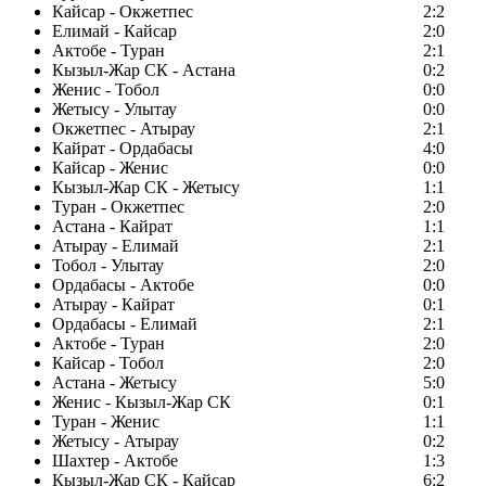
Кайсар - Окжетпес
2:2
Елимай - Кайсар
2:0
Актобе - Туран
2:1
Кызыл-Жар СК - Астана
0:2
Женис - Тобол
0:0
Жетысу - Улытау
0:0
Окжетпес - Атырау
2:1
Кайрат - Ордабасы
4:0
Кайсар - Женис
0:0
Кызыл-Жар СК - Жетысу
1:1
Туран - Окжетпес
2:0
Астана - Кайрат
1:1
Атырау - Елимай
2:1
Тобол - Улытау
2:0
Ордабасы - Актобе
0:0
Атырау - Кайрат
0:1
Ордабасы - Елимай
2:1
Актобе - Туран
2:0
Кайсар - Тобол
2:0
Астана - Жетысу
5:0
Женис - Кызыл-Жар СК
0:1
Туран - Женис
1:1
Жетысу - Атырау
0:2
Шахтер - Актобе
1:3
Кызыл-Жар СК - Кайсар
6:2