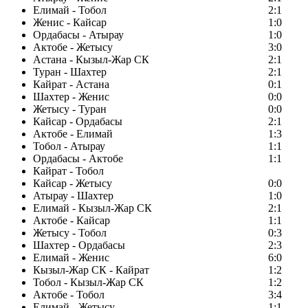
Елимай - Тобол
2:1
Женис - Кайсар
1:0
Ордабасы - Атырау
1:0
Актобе - Жетысу
3:0
Астана - Кызыл-Жар СК
2:1
Туран - Шахтер
2:1
Кайрат - Астана
0:1
Шахтер - Женис
0:0
Жетысу - Туран
0:0
Кайсар - Ордабасы
2:1
Актобе - Елимай
1:3
Тобол - Атырау
1:1
Ордабасы - Актобе
1:1
Кайрат - Тобол
Кайсар - Жетысу
0:0
Атырау - Шахтер
1:0
Елимай - Кызыл-Жар СК
2:1
Актобе - Кайсар
1:1
Жетысу - Тобол
0:3
Шахтер - Ордабасы
2:3
Елимай - Женис
6:0
Кызыл-Жар СК - Кайрат
1:2
Тобол - Кызыл-Жар СК
1:2
Актобе - Тобол
3:4
Елимай - Жетысу
1:1