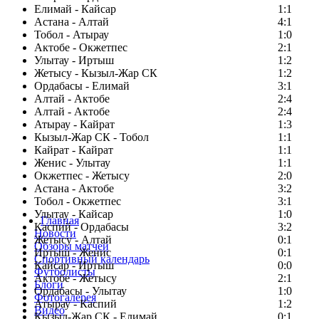
Елимай - Кайсар
1:1
Астана - Алтай
4:1
Тобол - Атырау
1:0
Актобе - Окжетпес
2:1
Улытау - Иртыш
1:2
Жетысу - Кызыл-Жар СК
1:2
Ордабасы - Елимай
3:1
Алтай - Актобе
2:4
Алтай - Актобе
2:4
Атырау - Кайрат
1:3
Кызыл-Жар СК - Тобол
1:1
Кайрат - Кайрат
1:1
Женис - Улытау
1:1
Окжетпес - Жетысу
2:0
Астана - Актобе
3:2
Тобол - Окжетпес
3:1
Улытау - Кайсар
1:0
Главная
Каспий - Ордабасы
3:2
Новости
Жетысу - Алтай
0:1
Обзоры матчей
Иртыш - Женис
0:1
Спортивный календарь
Кайсар - Иртыш
0:0
Футболисты
Актобе - Жетысу
2:1
Блоги
Ордабасы - Улытау
1:0
Фотогалерея
Атырау - Каспий
1:2
Видео
Кызыл-Жар СК - Елимай
0:1