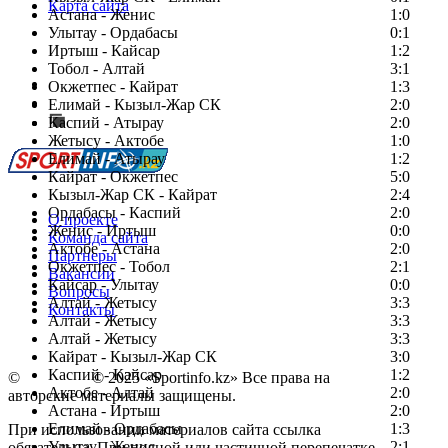
Карта сайта
Астана - Женис
1:0
Улытау - Ордабасы
0:1
Иртыш - Кайсар
1:2
Тобол - Алтай
3:1
Есть идея?
Окжетпес - Кайрат
1:3
Сообщить о мероприятии
Елимай - Кызыл-Жар СК
2:0
Каспий - Атырау
Перейти на старый сайт
2:0
Жетысу - Актобе
1:0
Елимай - Атырау
1:2
Кайрат - Окжетпес
5:0
Кызыл-Жар СК - Кайрат
2:4
Ордабасы - Каспий
2:0
О проекте
Женис - Иртыш
0:0
Команда сайта
Актобе - Астана
2:0
Партнеры
Окжетпес - Тобол
2:1
Вакансии
Кайсар - Улытау
0:0
Вопросы
Алтай - Жетысу
3:3
Контакты
Алтай - Жетысу
3:3
Алтай - Жетысу
3:3
Кайрат - Кызыл-Жар СК
3:0
Каспий - Кайсар
1:2
©
Copyright
© 2025 «Sportinfo.kz» Все права на
Актобе - Алтай
2:0
авторские материалы защищены.
Астана - Иртыш
2:0
Елимай - Ордабасы
1:3
При использовании материалов сайта ссылка
Улытау - Женис
2:1
обязательна. При полной или частичной перепечатке