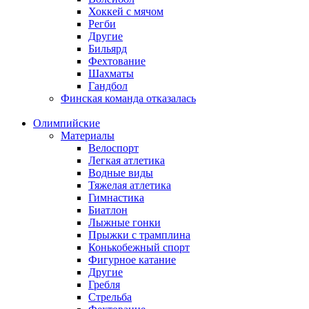
Хоккей с мячом
Регби
Другие
Бильярд
Фехтование
Шахматы
Гандбол
Финская команда отказалась
Олимпийские
Материалы
Велоспорт
Легкая атлетика
Водные виды
Тяжелая атлетика
Гимнастика
Биатлон
Лыжные гонки
Прыжки с трамплина
Конькобежный спорт
Фигурное катание
Другие
Гребля
Стрельба