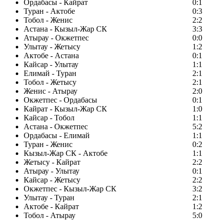
Ордабасы - Кайрат
0:1
Туран - Актобе
0:3
Тобол - Женис
2:2
Астана - Кызыл-Жар СК
3:3
Атырау - Окжетпес
0:0
Улытау - Жетысу
1:2
Актобе - Астана
0:1
Кайсар - Улытау
1:1
Елимай - Туран
2:1
Тобол - Жетысу
2:1
Женис - Атырау
2:0
Окжетпес - Ордабасы
0:1
Кайрат - Кызыл-Жар СК
1:0
Кайсар - Тобол
1:1
Астана - Окжетпес
5:2
Ордабасы - Елимай
1:1
Туран - Женис
0:2
Кызыл-Жар СК - Актобе
1:1
Жетысу - Кайрат
2:2
Атырау - Улытау
0:1
Кайсар - Жетысу
2:2
Окжетпес - Кызыл-Жар СК
3:2
Улытау - Туран
2:1
Актобе - Кайрат
1:2
Тобол - Атырау
5:0