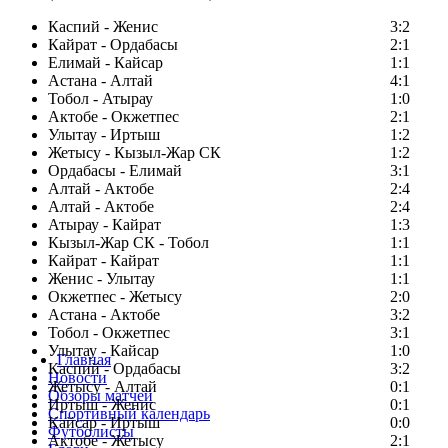
Каспий - Женис
3:2
Кайрат - Ордабасы
2:1
Елимай - Кайсар
1:1
Астана - Алтай
4:1
Тобол - Атырау
1:0
Актобе - Окжетпес
2:1
Улытау - Иртыш
1:2
Жетысу - Кызыл-Жар СК
1:2
Ордабасы - Елимай
3:1
Алтай - Актобе
2:4
Алтай - Актобе
2:4
Атырау - Кайрат
1:3
Кызыл-Жар СК - Тобол
1:1
Кайрат - Кайрат
1:1
Женис - Улытау
1:1
Окжетпес - Жетысу
2:0
Астана - Актобе
3:2
Тобол - Окжетпес
3:1
Улытау - Кайсар
1:0
Главная
Каспий - Ордабасы
3:2
Новости
Жетысу - Алтай
0:1
Обзоры матчей
Иртыш - Женис
0:1
Спортивный календарь
Кайсар - Иртыш
0:0
Футболисты
Актобе - Жетысу
2:1