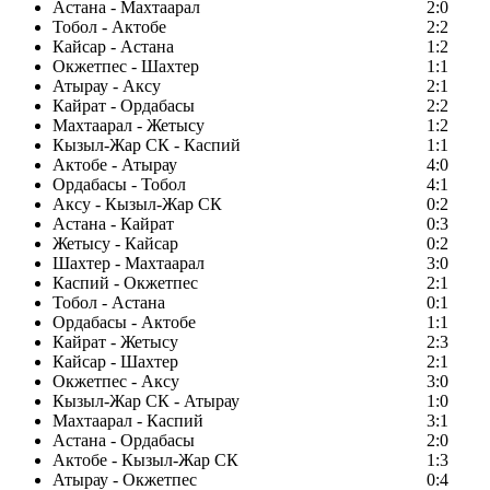
Астана - Махтаарал
2:0
Тобол - Актобе
2:2
Кайсар - Астана
1:2
Окжетпес - Шахтер
1:1
Атырау - Аксу
2:1
Кайрат - Ордабасы
2:2
Махтаарал - Жетысу
1:2
Кызыл-Жар СК - Каспий
1:1
Актобе - Атырау
4:0
Ордабасы - Тобол
4:1
Аксу - Кызыл-Жар СК
0:2
Астана - Кайрат
0:3
Жетысу - Кайсар
0:2
Шахтер - Махтаарал
3:0
Каспий - Окжетпес
2:1
Тобол - Астана
0:1
Ордабасы - Актобе
1:1
Кайрат - Жетысу
2:3
Кайсар - Шахтер
2:1
Окжетпес - Аксу
3:0
Кызыл-Жар СК - Атырау
1:0
Махтаарал - Каспий
3:1
Астана - Ордабасы
2:0
Актобе - Кызыл-Жар СК
1:3
Атырау - Окжетпес
0:4