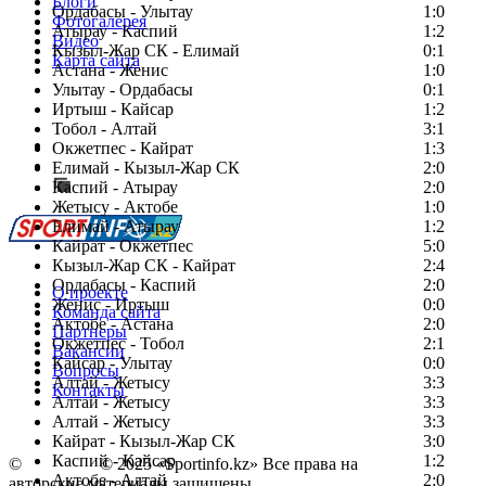
Блоги
Ордабасы - Улытау
1:0
Фотогалерея
Атырау - Каспий
1:2
Видео
Кызыл-Жар СК - Елимай
0:1
Карта сайта
Астана - Женис
1:0
Улытау - Ордабасы
0:1
Иртыш - Кайсар
1:2
Тобол - Алтай
3:1
Есть идея?
Окжетпес - Кайрат
1:3
Сообщить о мероприятии
Елимай - Кызыл-Жар СК
2:0
Каспий - Атырау
Перейти на старый сайт
2:0
Жетысу - Актобе
1:0
Елимай - Атырау
1:2
Кайрат - Окжетпес
5:0
Кызыл-Жар СК - Кайрат
2:4
Ордабасы - Каспий
2:0
О проекте
Женис - Иртыш
0:0
Команда сайта
Актобе - Астана
2:0
Партнеры
Окжетпес - Тобол
2:1
Вакансии
Кайсар - Улытау
0:0
Вопросы
Алтай - Жетысу
3:3
Контакты
Алтай - Жетысу
3:3
Алтай - Жетысу
3:3
Кайрат - Кызыл-Жар СК
3:0
Каспий - Кайсар
1:2
©
Copyright
© 2025 «Sportinfo.kz» Все права на
Актобе - Алтай
2:0
авторские материалы защищены.