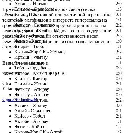
Астана - Иртыш
2:0
Елимай - Ордабасы
1:3
При использовании материалов сайта ссылка
Улытау - Женис
2:1
обязательна. При полной или частичной перепечатке
Кайрат - Атырау
1:1
текстовых материалов в интернете гиперссылка на
Жетысу - Окжетпес
2:2
sportinfo.kz обязательна. Адрес электронной почты
Ордабасы - Кайрат
2:1
редакции: sportinfo.official@gmail.com. За содержание
Кайсар - Елимай
2:3
рекламных публикаций ответственность несет
Женис - Каспий
1:0
рекламодатель. Редакция не всегда разделяет мнение
Атырау - Тобол
1:1
авторов.
Кызыл-Жар СК - Жетысу
3:2
Заметили ошибку в тексте?
Иртыш - Улытау
1:1
Алтай - Астана
1:1
Выделите ее мышью и
Тобол - Ордабасы
0:3
нажмите
Актобе - Кызыл-Жар СК
0:0
Кайрат - Кайсар
0:0
Ctrl
Елимай - Женис
2:1
Enter
Жетысу - Атырау
0:0
Жетысу - Атырау
0:0
Сделано Весной
Каспий - Иртыш
2:2
Астана - Улытау
3:0
Алтай - Окжетпес
0:1
Кайсар - Тобол
2:1
Актобе - Атырау
1:1
Женис - Кайрат
1:2
Кызыл-Жар СК - Алтай
1:2