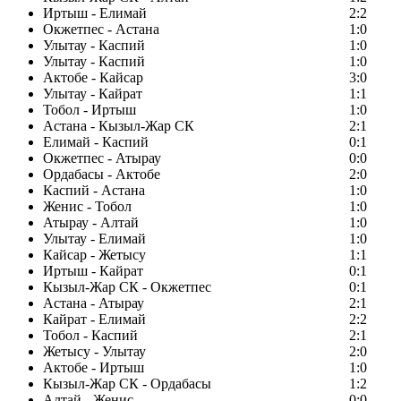
Иртыш - Елимай
2:2
Окжетпес - Астана
1:0
Улытау - Каспий
1:0
Улытау - Каспий
1:0
Актобе - Кайсар
3:0
Улытау - Кайрат
1:1
Тобол - Иртыш
1:0
Астана - Кызыл-Жар СК
2:1
Елимай - Каспий
0:1
Окжетпес - Атырау
0:0
Ордабасы - Актобе
2:0
Каспий - Астана
1:0
Женис - Тобол
1:0
Атырау - Алтай
1:0
Улытау - Елимай
1:0
Кайсар - Жетысу
1:1
Иртыш - Кайрат
0:1
Кызыл-Жар СК - Окжетпес
0:1
Астана - Атырау
2:1
Кайрат - Елимай
2:2
Тобол - Каспий
2:1
Жетысу - Улытау
2:0
Актобе - Иртыш
1:0
Кызыл-Жар СК - Ордабасы
1:2
Алтай - Женис
0:0