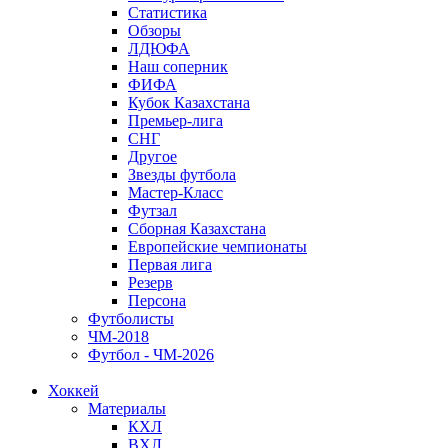
Статистика
Обзоры
ЛДЮФА
Наш соперник
ФИФА
Кубок Казахстана
Премьер-лига
СНГ
Другое
Звезды футбола
Мастер-Класс
Футзал
Сборная Казахстана
Европейские чемпионаты
Первая лига
Резерв
Персона
Футболисты
ЧМ-2018
Футбол - ЧМ-2026
Хоккей
Материалы
КХЛ
ВХЛ