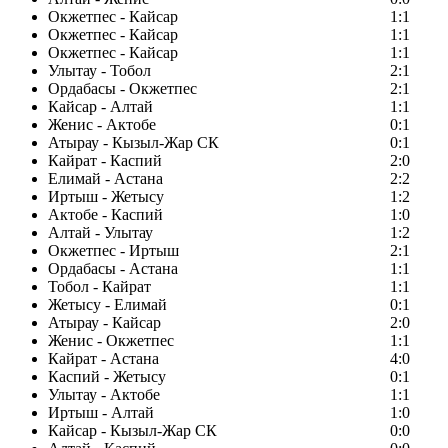
Окжетпес - Кайсар
1:1
Окжетпес - Кайсар
1:1
Окжетпес - Кайсар
1:1
Улытау - Тобол
2:1
Ордабасы - Окжетпес
2:1
Кайсар - Алтай
1:1
Женис - Актобе
0:1
Атырау - Кызыл-Жар СК
0:1
Кайрат - Каспий
2:0
Елимай - Астана
2:2
Иртыш - Жетысу
1:2
Актобе - Каспий
1:0
Алтай - Улытау
1:2
Окжетпес - Иртыш
2:1
Ордабасы - Астана
1:1
Тобол - Кайрат
1:1
Жетысу - Елимай
0:1
Атырау - Кайсар
2:0
Женис - Окжетпес
1:1
Кайрат - Астана
4:0
Каспий - Жетысу
0:1
Улытау - Актобе
1:1
Иртыш - Алтай
1:0
Кайсар - Кызыл-Жар СК
0:0