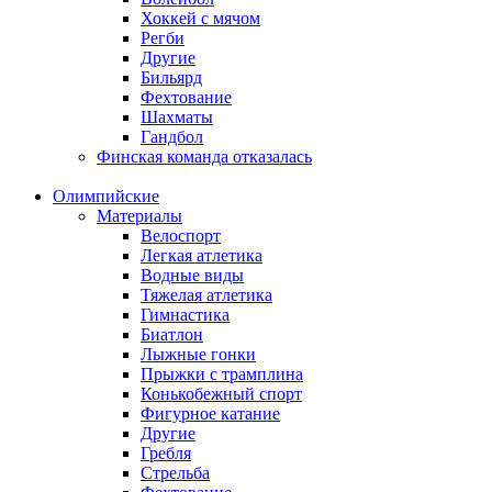
Хоккей с мячом
Регби
Другие
Бильярд
Фехтование
Шахматы
Гандбол
Финская команда отказалась
Олимпийские
Материалы
Велоспорт
Легкая атлетика
Водные виды
Тяжелая атлетика
Гимнастика
Биатлон
Лыжные гонки
Прыжки с трамплина
Конькобежный спорт
Фигурное катание
Другие
Гребля
Стрельба