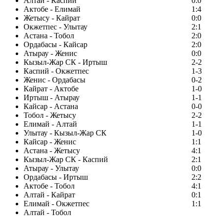
Алтай - Каспий
0:0
Актобе - Елимай
1:4
Жетысу - Кайрат
0:0
Окжетпес - Улытау
2:1
Астана - Тобол
2:0
Ордабасы - Кайсар
2:0
Атырау - Женис
0:0
Кызыл-Жар СК - Иртыш
2-2
Каспий - Окжетпес
1-3
Женис - Ордабасы
0-2
Кайрат - Актобе
1-0
Иртыш - Атырау
1-1
Кайсар - Астана
0-0
Тобол - Жетысу
2-2
Елимай - Алтай
1-1
Улытау - Кызыл-Жар СК
1-0
Кайсар - Женис
1:1
Астана - Жетысу
4:1
Кызыл-Жар СК - Каспий
2:1
Атырау - Улытау
0:0
Ордабасы - Иртыш
2:2
Актобе - Тобол
4:1
Алтай - Кайрат
0:1
Елимай - Окжетпес
1:1
Алтай - Тобол