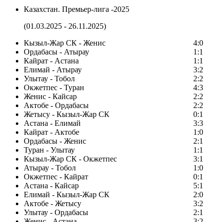
Казахстан. Премьер-лига -2025
(01.03.2025 - 26.11.2025)
Кызыл-Жар СК - Женис
4:0
Ордабасы - Атырау
1:1
Кайрат - Астана
1:1
Елимай - Атырау
3:2
Улытау - Тобол
2:2
Окжетпес - Туран
4:3
Женис - Кайсар
2:2
Актобе - Ордабасы
2:2
Жетысу - Кызыл-Жар СК
0:1
Астана - Елимай
3:3
Кайрат - Актобе
1:0
Ордабасы - Женис
2:1
Туран - Улытау
1:1
Кызыл-Жар СК - Окжетпес
3:1
Атырау - Тобол
1:0
Окжетпес - Кайрат
0:1
Астана - Кайсар
5:1
Елимай - Кызыл-Жар СК
2:0
Актобе - Жетысу
3:2
Улытау - Ордабасы
2:1
Женис - Астана
3:2