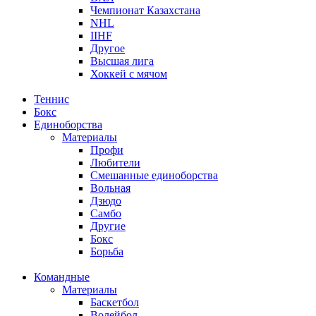
Чемпионат Казахстана
NHL
IIHF
Другое
Высшая лига
Хоккей с мячом
Теннис
Бокс
Единоборства
Материалы
Профи
Любители
Смешанные единоборства
Вольная
Дзюдо
Самбо
Другие
Бокс
Борьба
Командные
Материалы
Баскетбол
Волейбол