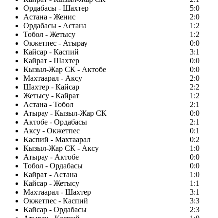
Ордабасы - Шахтер
5:0
Астана - Женис
2:0
Ордабасы - Астана
1:2
Тобол - Жетысу
1:2
Окжетпес - Атырау
0:0
Кайсар - Каспий
3:1
Кайрат - Шахтер
0:0
Кызыл-Жар СК - Актобе
0:0
Махтаарал - Аксу
2:0
Шахтер - Кайсар
2:2
Жетысу - Кайрат
1:2
Астана - Тобол
2:1
Атырау - Кызыл-Жар СК
0:0
Актобе - Ордабасы
2:1
Аксу - Окжетпес
0:1
Каспий - Махтаарал
0:2
Кызыл-Жар СК - Аксу
1:0
Атырау - Актобе
0:0
Тобол - Ордабасы
0:0
Кайрат - Астана
1:0
Кайсар - Жетысу
1:1
Махтаарал - Шахтер
3:1
Окжетпес - Каспий
3:3
Кайсар - Ордабасы
2:3