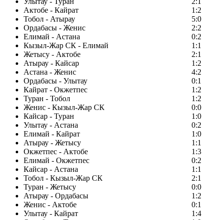
Улытау - Туран
2:1
Актобе - Кайрат
1:2
Тобол - Атырау
5:0
Ордабасы - Женис
2:2
Елимай - Астана
0:2
Кызыл-Жар СК - Елимай
1:1
Жетысу - Актобе
2:1
Атырау - Кайсар
1:2
Астана - Женис
4:2
Ордабасы - Улытау
0:1
Кайрат - Окжетпес
1:2
Туран - Тобол
1:2
Женис - Кызыл-Жар СК
0:0
Кайсар - Туран
1:0
Улытау - Астана
0:2
Елимай - Кайрат
1:0
Атырау - Жетысу
1:1
Окжетпес - Актобе
1:3
Елимай - Окжетпес
0:2
Кайсар - Астана
1:1
Тобол - Кызыл-Жар СК
2:1
Туран - Жетысу
0:0
Атырау - Ордабасы
1:2
Женис - Актобе
0:1
Улытау - Кайрат
1:4