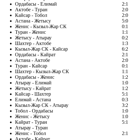
Ордабасы - Елимай
2:1
Актобе - Туран
2:0
Кайсар - Тобол
2:0
Астана - Жетысу
5:0
Женис - Кызыл-Жар СК
0:1
Туран - Женис
1:1
Жетысу - Атырау
0:2
Шахтер - Актобе
1:3
Кызыл-Жар СК - Кайсар
6:2
Ордабасы - Кайрат
2:1
Астана - Актобе
2:0
Туран - Кайсар
0:1
Шахтер - Кызыл-Жар СК
1:1
Ордабасы - Женис
1:2
Атырау - Елимай
1:0
Жетысу - Кайрат
1:2
Кайсар - Шахтер
5:1
Елимай - Астана
0:3
Кызыл-Жар СК - Атырау
3:2
Тобол - Ордабасы
1:0
Женис - Жетысу
1:0
Кайрат - Туран
5:1
Атырау - Туран
Женис - Тобол
2:1
Актобе - Кайрат