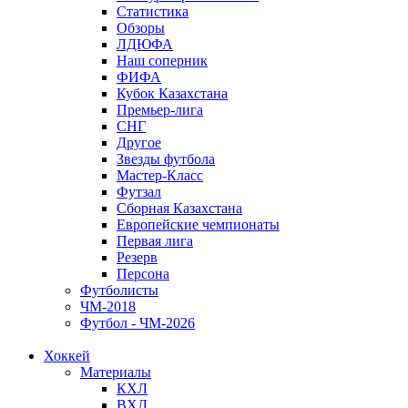
Статистика
Обзоры
ЛДЮФА
Наш соперник
ФИФА
Кубок Казахстана
Премьер-лига
СНГ
Другое
Звезды футбола
Мастер-Класс
Футзал
Сборная Казахстана
Европейские чемпионаты
Первая лига
Резерв
Персона
Футболисты
ЧМ-2018
Футбол - ЧМ-2026
Хоккей
Материалы
КХЛ
ВХЛ