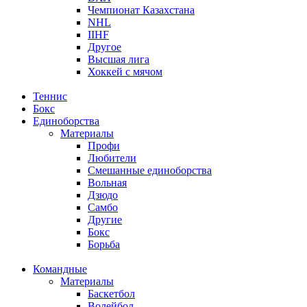
Чемпионат Казахстана
NHL
IIHF
Другое
Высшая лига
Хоккей с мячом
Теннис
Бокс
Единоборства
Материалы
Профи
Любители
Смешанные единоборства
Вольная
Дзюдо
Самбо
Другие
Бокс
Борьба
Командные
Материалы
Баскетбол
Волейбол