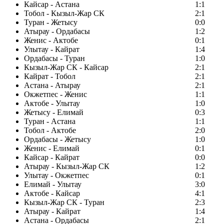
Кайсар - Астана
1:1
Тобол - Кызыл-Жар СК
2:1
Туран - Жетысу
0:0
Атырау - Ордабасы
1:2
Женис - Актобе
0:1
Улытау - Кайрат
1:4
Ордабасы - Туран
1:0
Кызыл-Жар СК - Кайсар
2:1
Кайрат - Тобол
2:1
Астана - Атырау
2:1
Окжетпес - Женис
1:1
Актобе - Улытау
1:0
Жетысу - Елимай
0:3
Туран - Астана
1:1
Тобол - Актобе
2:0
Ордабасы - Жетысу
1:0
Женис - Елимай
0:1
Кайсар - Кайрат
0:0
Атырау - Кызыл-Жар СК
1:2
Улытау - Окжетпес
0:1
Елимай - Улытау
3:0
Актобе - Кайсар
4:1
Кызыл-Жар СК - Туран
2:3
Атырау - Кайрат
1:4
Астана - Ордабасы
2:1