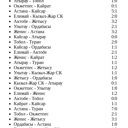
Атырау - Тобол
1:0
Окжетпес - Кайрат
0:1
Астана - Кайсар
5:1
Елимай - Кызыл-Жар СК
2:0
Актобе - Жетысу
3:2
Улытау - Ордабасы
2:1
Женис - Астана
3:2
Кайсар - Атырау
0:0
Тобол - Туран
2:0
Кайсар - Ордабасы
1:1
Елимай - Актобе
2:1
Женис - Кайрат
1:2
Атырау - Туран
1:1
Окжетпес - Жетысу
1:2
Улытау - Кызыл-Жар СК
1:1
Жетысу - Ордабасы
1:0
Кызыл-Жар СК - Атырау
0:1
Окжетпес - Улытау
1:0
Елимай - Женис
1:2
Актобе - Тобол
0:0
Кайрат - Кайсар
1:1
Астана - Туран
7:0
Тобол - Окжетпес
2:1
Женис - Жетысу
3:1
Ордабасы - Астана
1:0