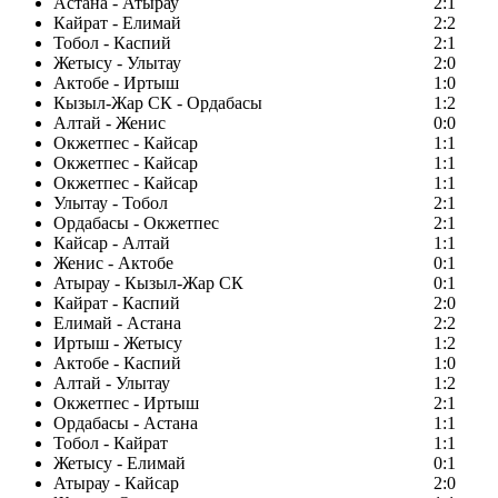
Астана - Атырау
2:1
Кайрат - Елимай
2:2
Тобол - Каспий
2:1
Жетысу - Улытау
2:0
Актобе - Иртыш
1:0
Кызыл-Жар СК - Ордабасы
1:2
Алтай - Женис
0:0
Окжетпес - Кайсар
1:1
Окжетпес - Кайсар
1:1
Окжетпес - Кайсар
1:1
Улытау - Тобол
2:1
Ордабасы - Окжетпес
2:1
Кайсар - Алтай
1:1
Женис - Актобе
0:1
Атырау - Кызыл-Жар СК
0:1
Кайрат - Каспий
2:0
Елимай - Астана
2:2
Иртыш - Жетысу
1:2
Актобе - Каспий
1:0
Алтай - Улытау
1:2
Окжетпес - Иртыш
2:1
Ордабасы - Астана
1:1
Тобол - Кайрат
1:1
Жетысу - Елимай
0:1
Атырау - Кайсар
2:0