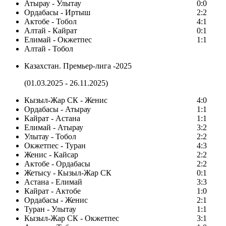
Атырау - Улытау
0:0
Ордабасы - Иртыш
2:2
Актобе - Тобол
4:1
Алтай - Кайрат
0:1
Елимай - Окжетпес
1:1
Алтай - Тобол
Казахстан. Премьер-лига -2025
(01.03.2025 - 26.11.2025)
Кызыл-Жар СК - Женис
4:0
Ордабасы - Атырау
1:1
Кайрат - Астана
1:1
Елимай - Атырау
3:2
Улытау - Тобол
2:2
Окжетпес - Туран
4:3
Женис - Кайсар
2:2
Актобе - Ордабасы
2:2
Жетысу - Кызыл-Жар СК
0:1
Астана - Елимай
3:3
Кайрат - Актобе
1:0
Ордабасы - Женис
2:1
Туран - Улытау
1:1
Кызыл-Жар СК - Окжетпес
3:1