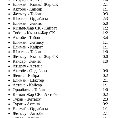
Елимай - Кызыл-Жар СК
2:1
Актобе - Кайсар
1:1
Жетысу - Тобол
0:3
Шахтер - Ордабасы
2:3
Елимай - Женис
6:0
Кызыл-Жар СК - Кайрат
1:2
Тобол - Кызыл-Жар СК
1:2
Актобе - Тобол
3:4
Елимай - Жетысу
1:1
Елимай - Кайрат
1:1
Шахтер - Тобол
1:0
Жетысу - Кызыл-Жар СК
0:0
Кайсар - Женис
1:0
Атырау - Астана
Актобе - Ордабасы
0:0
Женис - Кайрат
0:2
Елимай - Шахтер
2:1
Астана - Кайсар
1:1
Ордабасы - Тобол
1:0
Кызыл-Жар СК - Актобе
0:2
Туран - Жетысу
2:3
Туран - Астана
0:2
Елимай - Ордабасы
1:1
Жетысу - Актобе
2:1