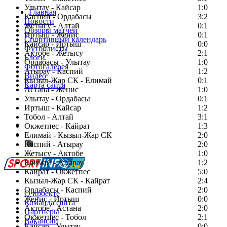
Улытау - Кайсар
1:0
Главная
Каспий - Ордабасы
3:2
Новости
Жетысу - Алтай
0:1
Обзоры матчей
Иртыш - Женис
0:1
Спортивный календарь
Кайсар - Иртыш
0:0
Футболисты
Актобе - Жетысу
2:1
Блоги
Ордабасы - Улытау
1:0
Фотогалерея
Атырау - Каспий
1:2
Видео
Кызыл-Жар СК - Елимай
0:1
Карта сайта
Астана - Женис
1:0
Улытау - Ордабасы
0:1
Иртыш - Кайсар
1:2
Тобол - Алтай
3:1
Есть идея?
Окжетпес - Кайрат
1:3
Сообщить о мероприятии
Елимай - Кызыл-Жар СК
2:0
Каспий - Атырау
Перейти на старый сайт
2:0
Жетысу - Актобе
1:0
Елимай - Атырау
1:2
Кайрат - Окжетпес
5:0
Кызыл-Жар СК - Кайрат
2:4
Ордабасы - Каспий
2:0
О проекте
Женис - Иртыш
0:0
Команда сайта
Актобе - Астана
2:0
Партнеры
Окжетпес - Тобол
2:1
Вакансии
Кайсар - Улытау
0:0