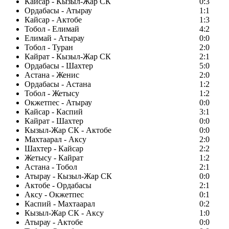
Кайсар - Кызыл-Жар СК
0:3
Ордабасы - Атырау
1:1
Кайсар - Актобе
1:3
Тобол - Елимай
4:2
Елимай - Атырау
0:0
Тобол - Туран
2:0
Кайрат - Кызыл-Жар СК
2:1
Ордабасы - Шахтер
5:0
Астана - Женис
2:0
Ордабасы - Астана
1:2
Тобол - Жетысу
1:2
Окжетпес - Атырау
0:0
Кайсар - Каспий
3:1
Кайрат - Шахтер
0:0
Кызыл-Жар СК - Актобе
0:0
Махтаарал - Аксу
2:0
Шахтер - Кайсар
2:2
Жетысу - Кайрат
1:2
Астана - Тобол
2:1
Атырау - Кызыл-Жар СК
0:0
Актобе - Ордабасы
2:1
Аксу - Окжетпес
0:1
Каспий - Махтаарал
0:2
Кызыл-Жар СК - Аксу
1:0
Атырау - Актобе
0:0