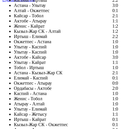
Каспий - Иртыш
2:2
Астана - Улытау
3:0
Алтай - Окжетпес
0:1
Кайсар - Тобол
2:1
Актобе - Атырау
1:1
Женис - Кайрат
1:2
Кызыл-Жар СК - Алтай
1:2
Иртыш - Елимай
2:2
Окжетпес - Астана
1:0
Улытау - Каспий
1:0
Улытау - Каспий
1:0
Актобе - Кайсар
3:0
Улытау - Кайрат
1:1
Тобол - Иртыш
1:0
Астана - Кызыл-Жар СК
2:1
Елимай - Каспий
0:1
Окжетпес - Атырау
0:0
Ордабасы - Актобе
2:0
Каспий - Астана
1:0
Женис - Тобол
1:0
Атырау - Алтай
1:0
Улытау - Елимай
1:0
Кайсар - Жетысу
1:1
Иртыш - Кайрат
0:1
Кызыл-Жар СК - Окжетпес
0:1