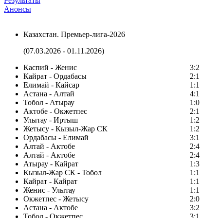
Результаты
Анонсы
Казахстан. Премьер-лига-2026
(07.03.2026 - 01.11.2026)
Каспий - Женис
3:2
Кайрат - Ордабасы
2:1
Елимай - Кайсар
1:1
Астана - Алтай
4:1
Тобол - Атырау
1:0
Актобе - Окжетпес
2:1
Улытау - Иртыш
1:2
Жетысу - Кызыл-Жар СК
1:2
Ордабасы - Елимай
3:1
Алтай - Актобе
2:4
Алтай - Актобе
2:4
Атырау - Кайрат
1:3
Кызыл-Жар СК - Тобол
1:1
Кайрат - Кайрат
1:1
Женис - Улытау
1:1
Окжетпес - Жетысу
2:0
Астана - Актобе
3:2
Тобол - Окжетпес
3:1