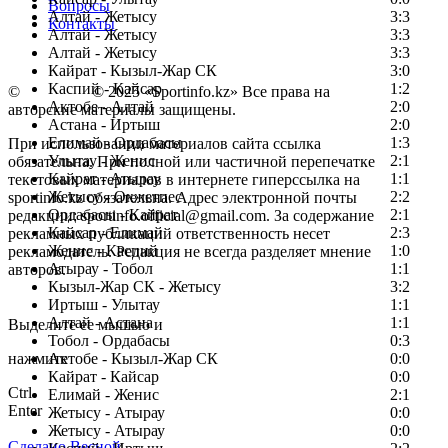
Вопросы
Алтай - Жетысу
3:3
Контакты
Алтай - Жетысу
3:3
Алтай - Жетысу
3:3
Кайрат - Кызыл-Жар СК
3:0
Каспий - Кайсар
1:2
©
Copyright
© 2025 «Sportinfo.kz» Все права на
Актобе - Алтай
2:0
авторские материалы защищены.
Астана - Иртыш
2:0
Елимай - Ордабасы
1:3
При использовании материалов сайта ссылка
Улытау - Женис
2:1
обязательна. При полной или частичной перепечатке
Кайрат - Атырау
1:1
текстовых материалов в интернете гиперссылка на
Жетысу - Окжетпес
2:2
sportinfo.kz обязательна. Адрес электронной почты
Ордабасы - Кайрат
2:1
редакции: sportinfo.official@gmail.com. За содержание
Кайсар - Елимай
2:3
рекламных публикаций ответственность несет
Женис - Каспий
1:0
рекламодатель. Редакция не всегда разделяет мнение
Атырау - Тобол
1:1
авторов.
Кызыл-Жар СК - Жетысу
3:2
Заметили ошибку в тексте?
Иртыш - Улытау
1:1
Алтай - Астана
1:1
Выделите ее мышью и
Тобол - Ордабасы
0:3
нажмите
Актобе - Кызыл-Жар СК
0:0
Кайрат - Кайсар
0:0
Ctrl
Елимай - Женис
2:1
Enter
Жетысу - Атырау
0:0
Жетысу - Атырау
0:0
Сделано Весной