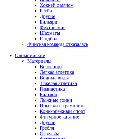
Хоккей с мячом
Регби
Другие
Бильярд
Фехтование
Шахматы
Гандбол
Финская команда отказалась
Олимпийские
Материалы
Велоспорт
Легкая атлетика
Водные виды
Тяжелая атлетика
Гимнастика
Биатлон
Лыжные гонки
Прыжки с трамплина
Конькобежный спорт
Фигурное катание
Другие
Гребля
Стрельба