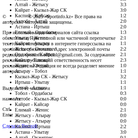
Алтай - Жетысу
3:3
Кайрат - Кызыл-Жар СК
3:0
Каспий - Кайсар
1:2
©
Copyright
© 2025 «Sportinfo.kz» Все права на
Актобе - Алтай
2:0
авторские материалы защищены.
Астана - Иртыш
2:0
Елимай - Ордабасы
1:3
При использовании материалов сайта ссылка
Улытау - Женис
2:1
обязательна. При полной или частичной перепечатке
Кайрат - Атырау
1:1
текстовых материалов в интернете гиперссылка на
Жетысу - Окжетпес
2:2
sportinfo.kz обязательна. Адрес электронной почты
Ордабасы - Кайрат
2:1
редакции: sportinfo.official@gmail.com. За содержание
Кайсар - Елимай
2:3
рекламных публикаций ответственность несет
Женис - Каспий
1:0
рекламодатель. Редакция не всегда разделяет мнение
Атырау - Тобол
1:1
авторов.
Кызыл-Жар СК - Жетысу
3:2
Заметили ошибку в тексте?
Иртыш - Улытау
1:1
Алтай - Астана
1:1
Выделите ее мышью и
Тобол - Ордабасы
0:3
нажмите
Актобе - Кызыл-Жар СК
0:0
Кайрат - Кайсар
0:0
Ctrl
Елимай - Женис
2:1
Enter
Жетысу - Атырау
0:0
Жетысу - Атырау
0:0
Сделано Весной
Каспий - Иртыш
2:2
Астана - Улытау
3:0
Алтай - Окжетпес
0:1