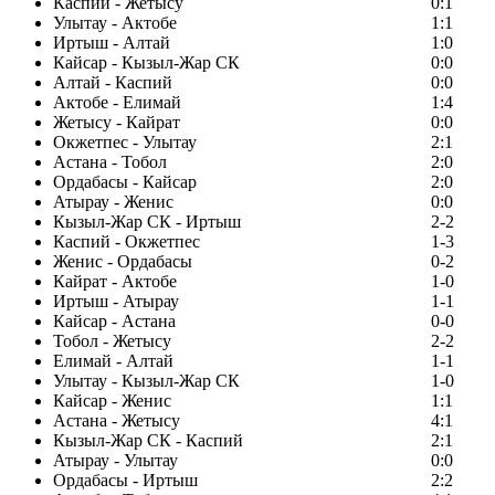
Каспий - Жетысу
0:1
Улытау - Актобе
1:1
Иртыш - Алтай
1:0
Кайсар - Кызыл-Жар СК
0:0
Алтай - Каспий
0:0
Актобе - Елимай
1:4
Жетысу - Кайрат
0:0
Окжетпес - Улытау
2:1
Астана - Тобол
2:0
Ордабасы - Кайсар
2:0
Атырау - Женис
0:0
Кызыл-Жар СК - Иртыш
2-2
Каспий - Окжетпес
1-3
Женис - Ордабасы
0-2
Кайрат - Актобе
1-0
Иртыш - Атырау
1-1
Кайсар - Астана
0-0
Тобол - Жетысу
2-2
Елимай - Алтай
1-1
Улытау - Кызыл-Жар СК
1-0
Кайсар - Женис
1:1
Астана - Жетысу
4:1
Кызыл-Жар СК - Каспий
2:1
Атырау - Улытау
0:0
Ордабасы - Иртыш
2:2