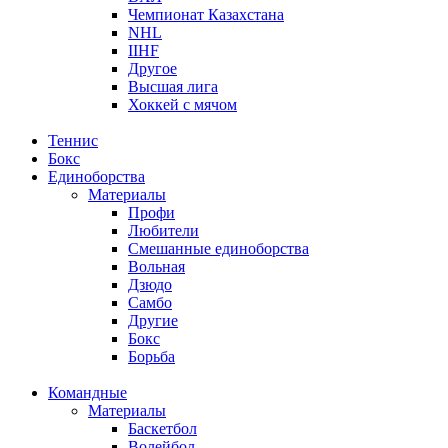
Чемпионат Казахстана
NHL
IIHF
Другое
Высшая лига
Хоккей с мячом
Теннис
Бокс
Единоборства
Материалы
Профи
Любители
Смешанные единоборства
Вольная
Дзюдо
Самбо
Другие
Бокс
Борьба
Командные
Материалы
Баскетбол
Волейбол