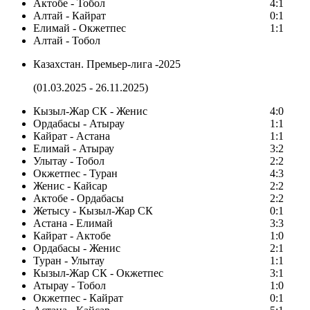
Актобе - Тобол
4:1
Алтай - Кайрат
0:1
Елимай - Окжетпес
1:1
Алтай - Тобол
Казахстан. Премьер-лига -2025
(01.03.2025 - 26.11.2025)
Кызыл-Жар СК - Женис
4:0
Ордабасы - Атырау
1:1
Кайрат - Астана
1:1
Елимай - Атырау
3:2
Улытау - Тобол
2:2
Окжетпес - Туран
4:3
Женис - Кайсар
2:2
Актобе - Ордабасы
2:2
Жетысу - Кызыл-Жар СК
0:1
Астана - Елимай
3:3
Кайрат - Актобе
1:0
Ордабасы - Женис
2:1
Туран - Улытау
1:1
Кызыл-Жар СК - Окжетпес
3:1
Атырау - Тобол
1:0
Окжетпес - Кайрат
0:1