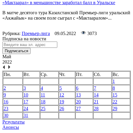
«Мактаарал» в меньшинстве заработал балл в Уральске
В матче десятого тура Казахстанской Премьер-лиги уральский
«Акжайык» на своем поле сыграл с «Мактааралом»...
Рубрика:
Премьер-лига
09.05.2022
3073
Подписка на новости
Подписаться
Май
2022
Пн.
Вт.
Ср.
Чт.
Пт.
Сб.
Вс.
1
2
3
4
5
6
7
8
9
10
11
12
13
14
15
16
17
18
19
20
21
22
23
24
25
26
27
28
29
30
31
Результаты
Анонсы