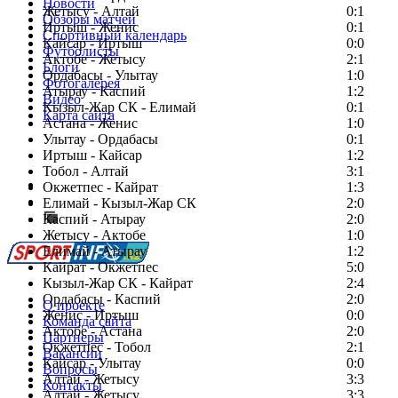
Новости
Жетысу - Алтай
0:1
Обзоры матчей
Иртыш - Женис
0:1
Спортивный календарь
Кайсар - Иртыш
0:0
Футболисты
Актобе - Жетысу
2:1
Блоги
Ордабасы - Улытау
1:0
Фотогалерея
Атырау - Каспий
1:2
Видео
Кызыл-Жар СК - Елимай
0:1
Карта сайта
Астана - Женис
1:0
Улытау - Ордабасы
0:1
Иртыш - Кайсар
1:2
Тобол - Алтай
3:1
Есть идея?
Окжетпес - Кайрат
1:3
Сообщить о мероприятии
Елимай - Кызыл-Жар СК
2:0
Каспий - Атырау
Перейти на старый сайт
2:0
Жетысу - Актобе
1:0
Елимай - Атырау
1:2
Кайрат - Окжетпес
5:0
Кызыл-Жар СК - Кайрат
2:4
Ордабасы - Каспий
2:0
О проекте
Женис - Иртыш
0:0
Команда сайта
Актобе - Астана
2:0
Партнеры
Окжетпес - Тобол
2:1
Вакансии
Кайсар - Улытау
0:0
Вопросы
Алтай - Жетысу
3:3
Контакты
Алтай - Жетысу
3:3