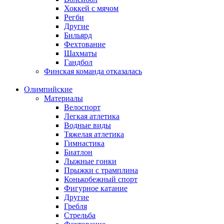
Хоккей с мячом
Регби
Другие
Бильярд
Фехтование
Шахматы
Гандбол
Финская команда отказалась
Олимпийские
Материалы
Велоспорт
Легкая атлетика
Водные виды
Тяжелая атлетика
Гимнастика
Биатлон
Лыжные гонки
Прыжки с трамплина
Конькобежный спорт
Фигурное катание
Другие
Гребля
Стрельба