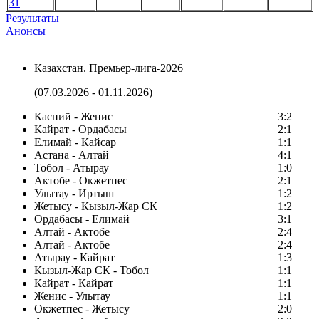
31
Результаты
Анонсы
Казахстан. Премьер-лига-2026
(07.03.2026 - 01.11.2026)
Каспий - Женис
3:2
Кайрат - Ордабасы
2:1
Елимай - Кайсар
1:1
Астана - Алтай
4:1
Тобол - Атырау
1:0
Актобе - Окжетпес
2:1
Улытау - Иртыш
1:2
Жетысу - Кызыл-Жар СК
1:2
Ордабасы - Елимай
3:1
Алтай - Актобе
2:4
Алтай - Актобе
2:4
Атырау - Кайрат
1:3
Кызыл-Жар СК - Тобол
1:1
Кайрат - Кайрат
1:1
Женис - Улытау
1:1
Окжетпес - Жетысу
2:0