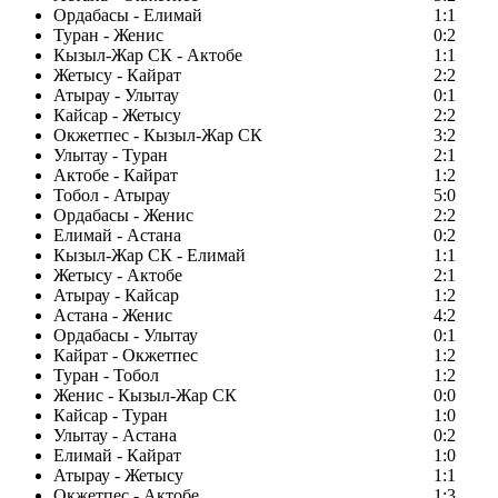
Ордабасы - Елимай
1:1
Туран - Женис
0:2
Кызыл-Жар СК - Актобе
1:1
Жетысу - Кайрат
2:2
Атырау - Улытау
0:1
Кайсар - Жетысу
2:2
Окжетпес - Кызыл-Жар СК
3:2
Улытау - Туран
2:1
Актобе - Кайрат
1:2
Тобол - Атырау
5:0
Ордабасы - Женис
2:2
Елимай - Астана
0:2
Кызыл-Жар СК - Елимай
1:1
Жетысу - Актобе
2:1
Атырау - Кайсар
1:2
Астана - Женис
4:2
Ордабасы - Улытау
0:1
Кайрат - Окжетпес
1:2
Туран - Тобол
1:2
Женис - Кызыл-Жар СК
0:0
Кайсар - Туран
1:0
Улытау - Астана
0:2
Елимай - Кайрат
1:0
Атырау - Жетысу
1:1
Окжетпес - Актобе
1:3