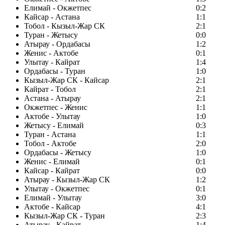
Елимай - Окжетпес
0:2
Кайсар - Астана
1:1
Тобол - Кызыл-Жар СК
2:1
Туран - Жетысу
0:0
Атырау - Ордабасы
1:2
Женис - Актобе
0:1
Улытау - Кайрат
1:4
Ордабасы - Туран
1:0
Кызыл-Жар СК - Кайсар
2:1
Кайрат - Тобол
2:1
Астана - Атырау
2:1
Окжетпес - Женис
1:1
Актобе - Улытау
1:0
Жетысу - Елимай
0:3
Туран - Астана
1:1
Тобол - Актобе
2:0
Ордабасы - Жетысу
1:0
Женис - Елимай
0:1
Кайсар - Кайрат
0:0
Атырау - Кызыл-Жар СК
1:2
Улытау - Окжетпес
0:1
Елимай - Улытау
3:0
Актобе - Кайсар
4:1
Кызыл-Жар СК - Туран
2:3
Атырау - Кайрат
1:4