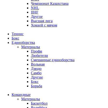
Чемпионат Казахстана
NHL
IIHF
Другое
Высшая лига
Хоккей с мячом
Теннис
Бокс
Единоборства
Материалы
Профи
Любители
Смешанные единоборства
Вольная
Дзюдо
Самбо
Другие
Бокс
Борьба
Командные
Материалы
Баскетбол
Волейбол