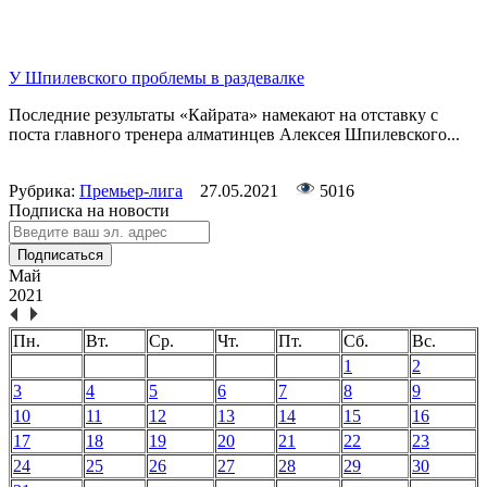
У Шпилевского проблемы в раздевалке
Последние результаты «Кайрата» намекают на отставку с
поста главного тренера алматинцев Алексея Шпилевского...
Рубрика:
Премьер-лига
27.05.2021
5016
Подписка на новости
Подписаться
Май
2021
Пн.
Вт.
Ср.
Чт.
Пт.
Сб.
Вс.
1
2
3
4
5
6
7
8
9
10
11
12
13
14
15
16
17
18
19
20
21
22
23
24
25
26
27
28
29
30