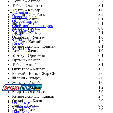
Астана - Актобе
3:2
Тобол - Окжетпес
3:1
Улытау - Кайсар
1:0
Главная
Каспий - Ордабасы
3:2
Новости
Жетысу - Алтай
0:1
Обзоры матчей
Иртыш - Женис
0:1
Спортивный календарь
Кайсар - Иртыш
0:0
Футболисты
Актобе - Жетысу
2:1
Блоги
Ордабасы - Улытау
1:0
Фотогалерея
Атырау - Каспий
1:2
Видео
Кызыл-Жар СК - Елимай
0:1
Карта сайта
Астана - Женис
1:0
Улытау - Ордабасы
0:1
Иртыш - Кайсар
1:2
Тобол - Алтай
3:1
Есть идея?
Окжетпес - Кайрат
1:3
Сообщить о мероприятии
Елимай - Кызыл-Жар СК
2:0
Каспий - Атырау
Перейти на старый сайт
2:0
Жетысу - Актобе
1:0
Елимай - Атырау
1:2
Кайрат - Окжетпес
5:0
Кызыл-Жар СК - Кайрат
2:4
Ордабасы - Каспий
2:0
О проекте
Женис - Иртыш
0:0
Команда сайта
Актобе - Астана
2:0
Партнеры