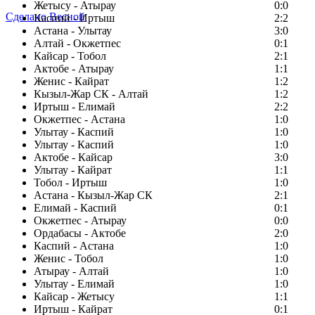
Жетысу - Атырау
0:0
Сделано Весной
Каспий - Иртыш
2:2
Астана - Улытау
3:0
Алтай - Окжетпес
0:1
Кайсар - Тобол
2:1
Актобе - Атырау
1:1
Женис - Кайрат
1:2
Кызыл-Жар СК - Алтай
1:2
Иртыш - Елимай
2:2
Окжетпес - Астана
1:0
Улытау - Каспий
1:0
Улытау - Каспий
1:0
Актобе - Кайсар
3:0
Улытау - Кайрат
1:1
Тобол - Иртыш
1:0
Астана - Кызыл-Жар СК
2:1
Елимай - Каспий
0:1
Окжетпес - Атырау
0:0
Ордабасы - Актобе
2:0
Каспий - Астана
1:0
Женис - Тобол
1:0
Атырау - Алтай
1:0
Улытау - Елимай
1:0
Кайсар - Жетысу
1:1
Иртыш - Кайрат
0:1