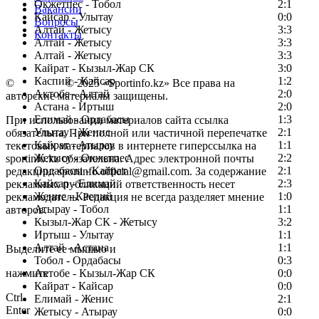
Окжетпес - Тобол
2:1
Вакансии
Кайсар - Улытау
0:0
Вопросы
Алтай - Жетысу
3:3
Контакты
Алтай - Жетысу
3:3
Алтай - Жетысу
3:3
Кайрат - Кызыл-Жар СК
3:0
Каспий - Кайсар
1:2
©
Copyright
© 2025 «Sportinfo.kz» Все права на
Актобе - Алтай
2:0
авторские материалы защищены.
Астана - Иртыш
2:0
Елимай - Ордабасы
1:3
При использовании материалов сайта ссылка
Улытау - Женис
2:1
обязательна. При полной или частичной перепечатке
Кайрат - Атырау
1:1
текстовых материалов в интернете гиперссылка на
Жетысу - Окжетпес
2:2
sportinfo.kz обязательна. Адрес электронной почты
Ордабасы - Кайрат
2:1
редакции: sportinfo.official@gmail.com. За содержание
Кайсар - Елимай
2:3
рекламных публикаций ответственность несет
Женис - Каспий
1:0
рекламодатель. Редакция не всегда разделяет мнение
Атырау - Тобол
1:1
авторов.
Кызыл-Жар СК - Жетысу
3:2
Заметили ошибку в тексте?
Иртыш - Улытау
1:1
Алтай - Астана
1:1
Выделите ее мышью и
Тобол - Ордабасы
0:3
нажмите
Актобе - Кызыл-Жар СК
0:0
Кайрат - Кайсар
0:0
Ctrl
Елимай - Женис
2:1
Enter
Жетысу - Атырау
0:0