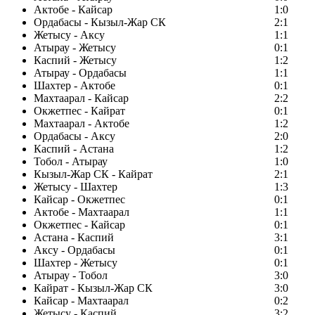
Актобе - Кайсар
1:0
Ордабасы - Кызыл-Жар СК
2:1
Жетысу - Аксу
1:1
Атырау - Жетысу
0:1
Каспий - Жетысу
1:2
Атырау - Ордабасы
1:1
Шахтер - Актобе
0:1
Махтаарал - Кайсар
2:2
Окжетпес - Кайрат
0:1
Махтаарал - Актобе
1:2
Ордабасы - Аксу
2:0
Каспий - Астана
1:2
Тобол - Атырау
1:0
Кызыл-Жар СК - Кайрат
2:1
Жетысу - Шахтер
1:3
Кайсар - Окжетпес
0:1
Актобе - Махтаарал
1:1
Окжетпес - Кайсар
0:1
Астана - Каспий
3:1
Аксу - Ордабасы
0:1
Шахтер - Жетысу
0:1
Атырау - Тобол
3:0
Кайрат - Кызыл-Жар СК
3:0
Кайсар - Махтаарал
0:2
Жетысу - Каспий
3:2