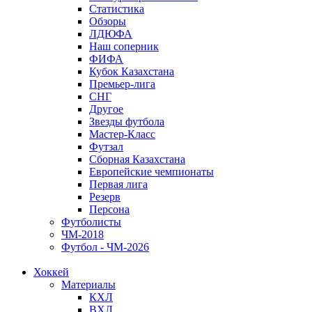
Статистика
Обзоры
ЛДЮФА
Наш соперник
ФИФА
Кубок Казахстана
Премьер-лига
СНГ
Другое
Звезды футбола
Мастер-Класс
Футзал
Сборная Казахстана
Европейские чемпионаты
Первая лига
Резерв
Персона
Футболисты
ЧМ-2018
Футбол - ЧМ-2026
Хоккей
Материалы
КХЛ
ВХЛ