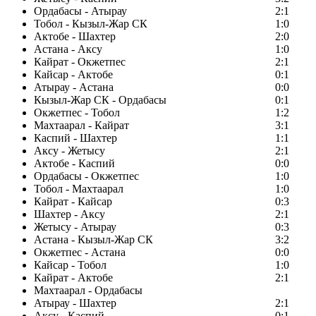
Ордабасы - Атырау
2:1
Тобол - Кызыл-Жар СК
1:0
Актобе - Шахтер
2:0
Астана - Аксу
1:0
Кайрат - Окжетпес
2:1
Кайсар - Актобе
0:1
Атырау - Астана
0:0
Кызыл-Жар СК - Ордабасы
0:1
Окжетпес - Тобол
1:2
Махтаарал - Кайрат
3:1
Каспий - Шахтер
1:1
Аксу - Жетысу
2:1
Актобе - Каспий
0:0
Ордабасы - Окжетпес
1:0
Тобол - Махтаарал
1:0
Кайрат - Кайсар
0:3
Шахтер - Аксу
2:1
Жетысу - Атырау
0:3
Астана - Кызыл-Жар СК
3:2
Окжетпес - Астана
0:0
Кайсар - Тобол
1:0
Кайрат - Актобе
2:1
Махтаарал - Ордабасы
Атырау - Шахтер
2:1
Аксу - Каспий
0:1