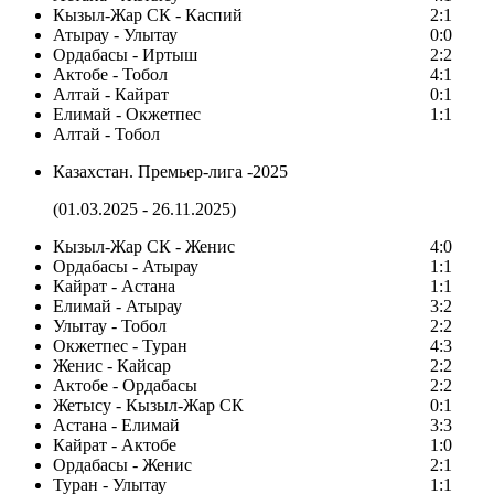
Кызыл-Жар СК - Каспий
2:1
Атырау - Улытау
0:0
Ордабасы - Иртыш
2:2
Актобе - Тобол
4:1
Алтай - Кайрат
0:1
Елимай - Окжетпес
1:1
Алтай - Тобол
Казахстан. Премьер-лига -2025
(01.03.2025 - 26.11.2025)
Кызыл-Жар СК - Женис
4:0
Ордабасы - Атырау
1:1
Кайрат - Астана
1:1
Елимай - Атырау
3:2
Улытау - Тобол
2:2
Окжетпес - Туран
4:3
Женис - Кайсар
2:2
Актобе - Ордабасы
2:2
Жетысу - Кызыл-Жар СК
0:1
Астана - Елимай
3:3
Кайрат - Актобе
1:0
Ордабасы - Женис
2:1
Туран - Улытау
1:1