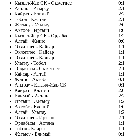
Кызыл-Жар СК - Окжетпес
0:1
Астана - Атырау
2:1
Кайрат - Елимай
2:2
Тобол - Каспий
2:1
Жетысу - Улытау
2:0
Актобе - Иртыш
1:0
Кызыл-Жар СК - Ордабасы
1:2
Алтай - Женис
0:0
Окжетпес - Кайсар
1:1
Окжетпес - Кайсар
1:1
Окжетпес - Кайсар
1:1
Улытау - Тобол
2:1
Ордабасы - Окжетпес
2:1
Кайсар - Алтай
1:1
Женис - Актобе
0:1
Атырау - Кызыл-Жар СК
0:1
Кайрат - Каспий
2:0
Елимай - Астана
2:2
Иртыш - Жетысу
1:2
Актобе - Каспий
1:0
Алтай - Улытау
1:2
Окжетпес - Иртыш
2:1
Ордабасы - Астана
1:1
Тобол - Кайрат
1:1
Жетысу - Елимай
0:1