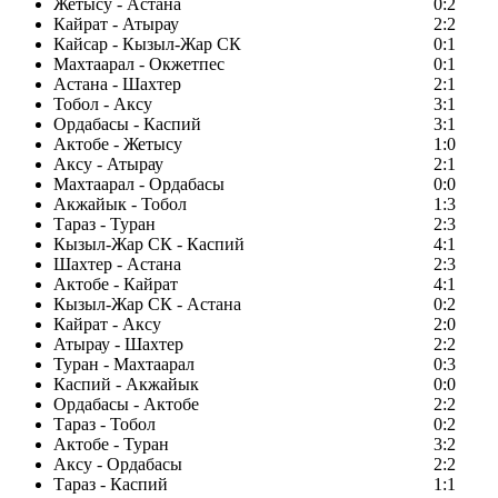
Жетысу - Астана
0:2
Кайрат - Атырау
2:2
Кайсар - Кызыл-Жар СК
0:1
Махтаарал - Окжетпес
0:1
Астана - Шахтер
2:1
Тобол - Аксу
3:1
Ордабасы - Каспий
3:1
Актобе - Жетысу
1:0
Аксу - Атырау
2:1
Махтаарал - Ордабасы
0:0
Акжайык - Тобол
1:3
Тараз - Туран
2:3
Кызыл-Жар СК - Каспий
4:1
Шахтер - Астана
2:3
Актобе - Кайрат
4:1
Кызыл-Жар СК - Астана
0:2
Кайрат - Аксу
2:0
Атырау - Шахтер
2:2
Туран - Махтаарал
0:3
Каспий - Акжайык
0:0
Ордабасы - Актобе
2:2
Тараз - Тобол
0:2
Актобе - Туран
3:2
Аксу - Ордабасы
2:2
Тараз - Каспий
1:1