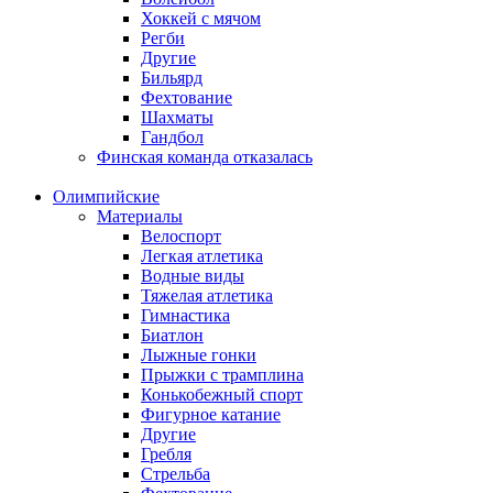
Хоккей с мячом
Регби
Другие
Бильярд
Фехтование
Шахматы
Гандбол
Финская команда отказалась
Олимпийские
Материалы
Велоспорт
Легкая атлетика
Водные виды
Тяжелая атлетика
Гимнастика
Биатлон
Лыжные гонки
Прыжки с трамплина
Конькобежный спорт
Фигурное катание
Другие
Гребля
Стрельба