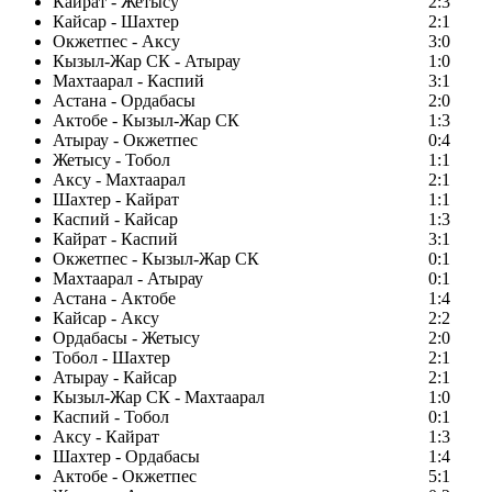
Кайрат - Жетысу
2:3
Кайсар - Шахтер
2:1
Окжетпес - Аксу
3:0
Кызыл-Жар СК - Атырау
1:0
Махтаарал - Каспий
3:1
Астана - Ордабасы
2:0
Актобе - Кызыл-Жар СК
1:3
Атырау - Окжетпес
0:4
Жетысу - Тобол
1:1
Аксу - Махтаарал
2:1
Шахтер - Кайрат
1:1
Каспий - Кайсар
1:3
Кайрат - Каспий
3:1
Окжетпес - Кызыл-Жар СК
0:1
Махтаарал - Атырау
0:1
Астана - Актобе
1:4
Кайсар - Аксу
2:2
Ордабасы - Жетысу
2:0
Тобол - Шахтер
2:1
Атырау - Кайсар
2:1
Кызыл-Жар СК - Махтаарал
1:0
Каспий - Тобол
0:1
Аксу - Кайрат
1:3
Шахтер - Ордабасы
1:4
Актобе - Окжетпес
5:1