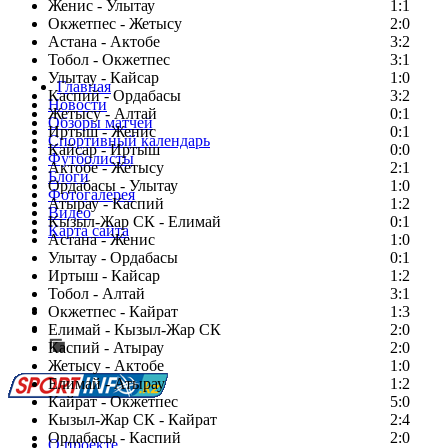
Женис - Улытау
1:1
Окжетпес - Жетысу
2:0
Астана - Актобе
3:2
Тобол - Окжетпес
3:1
Улытау - Кайсар
1:0
Главная
Каспий - Ордабасы
3:2
Новости
Жетысу - Алтай
0:1
Обзоры матчей
Иртыш - Женис
0:1
Спортивный календарь
Кайсар - Иртыш
0:0
Футболисты
Актобе - Жетысу
2:1
Блоги
Ордабасы - Улытау
1:0
Фотогалерея
Атырау - Каспий
1:2
Видео
Кызыл-Жар СК - Елимай
0:1
Карта сайта
Астана - Женис
1:0
Улытау - Ордабасы
0:1
Иртыш - Кайсар
1:2
Тобол - Алтай
3:1
Есть идея?
Окжетпес - Кайрат
1:3
Сообщить о мероприятии
Елимай - Кызыл-Жар СК
2:0
Каспий - Атырау
Перейти на старый сайт
2:0
Жетысу - Актобе
1:0
Елимай - Атырау
1:2
Кайрат - Окжетпес
5:0
Кызыл-Жар СК - Кайрат
2:4
Ордабасы - Каспий
2:0
О проекте