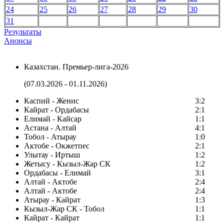
24
25
26
27
28
29
30
31
Результаты
Анонсы
Казахстан. Премьер-лига-2026
(07.03.2026 - 01.11.2026)
Каспий - Женис
3:2
Кайрат - Ордабасы
2:1
Елимай - Кайсар
1:1
Астана - Алтай
4:1
Тобол - Атырау
1:0
Актобе - Окжетпес
2:1
Улытау - Иртыш
1:2
Жетысу - Кызыл-Жар СК
1:2
Ордабасы - Елимай
3:1
Алтай - Актобе
2:4
Алтай - Актобе
2:4
Атырау - Кайрат
1:3
Кызыл-Жар СК - Тобол
1:1
Кайрат - Кайрат
1:1