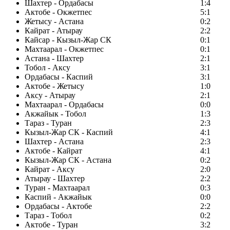
Шахтер - Ордабасы
1:4
Актобе - Окжетпес
5:1
Жетысу - Астана
0:2
Кайрат - Атырау
2:2
Кайсар - Кызыл-Жар СК
0:1
Махтаарал - Окжетпес
0:1
Астана - Шахтер
2:1
Тобол - Аксу
3:1
Ордабасы - Каспий
3:1
Актобе - Жетысу
1:0
Аксу - Атырау
2:1
Махтаарал - Ордабасы
0:0
Акжайык - Тобол
1:3
Тараз - Туран
2:3
Кызыл-Жар СК - Каспий
4:1
Шахтер - Астана
2:3
Актобе - Кайрат
4:1
Кызыл-Жар СК - Астана
0:2
Кайрат - Аксу
2:0
Атырау - Шахтер
2:2
Туран - Махтаарал
0:3
Каспий - Акжайык
0:0
Ордабасы - Актобе
2:2
Тараз - Тобол
0:2
Актобе - Туран
3:2