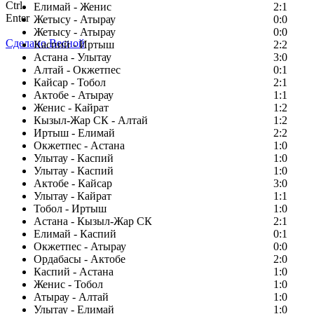
Ctrl
Елимай - Женис
2:1
Enter
Жетысу - Атырау
0:0
Жетысу - Атырау
0:0
Сделано Весной
Каспий - Иртыш
2:2
Астана - Улытау
3:0
Алтай - Окжетпес
0:1
Кайсар - Тобол
2:1
Актобе - Атырау
1:1
Женис - Кайрат
1:2
Кызыл-Жар СК - Алтай
1:2
Иртыш - Елимай
2:2
Окжетпес - Астана
1:0
Улытау - Каспий
1:0
Улытау - Каспий
1:0
Актобе - Кайсар
3:0
Улытау - Кайрат
1:1
Тобол - Иртыш
1:0
Астана - Кызыл-Жар СК
2:1
Елимай - Каспий
0:1
Окжетпес - Атырау
0:0
Ордабасы - Актобе
2:0
Каспий - Астана
1:0
Женис - Тобол
1:0
Атырау - Алтай
1:0
Улытау - Елимай
1:0