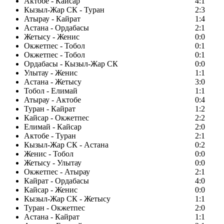
Актобе - Кайсар
4:1
Кызыл-Жар СК - Туран
2:3
Атырау - Кайрат
1:4
Астана - Ордабасы
2:1
Жетысу - Женис
0:0
Окжетпес - Тобол
0:1
Окжетпес - Тобол
0:1
Ордабасы - Кызыл-Жар СК
0:0
Улытау - Женис
1:1
Астана - Жетысу
3:0
Тобол - Елимай
1:1
Атырау - Актобе
0:4
Туран - Кайрат
1:2
Кайсар - Окжетпес
2:2
Елимай - Кайсар
2:0
Актобе - Туран
2:1
Кызыл-Жар СК - Астана
0:2
Женис - Тобол
0:0
Жетысу - Улытау
0:0
Окжетпес - Атырау
2:1
Кайрат - Ордабасы
4:0
Кайсар - Женис
0:0
Кызыл-Жар СК - Жетысу
1:1
Туран - Окжетпес
2:0
Астана - Кайрат
1:1