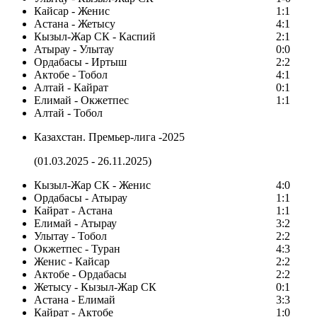
Кайсар - Женис
1:1
Астана - Жетысу
4:1
Кызыл-Жар СК - Каспий
2:1
Атырау - Улытау
0:0
Ордабасы - Иртыш
2:2
Актобе - Тобол
4:1
Алтай - Кайрат
0:1
Елимай - Окжетпес
1:1
Алтай - Тобол
Казахстан. Премьер-лига -2025
(01.03.2025 - 26.11.2025)
Кызыл-Жар СК - Женис
4:0
Ордабасы - Атырау
1:1
Кайрат - Астана
1:1
Елимай - Атырау
3:2
Улытау - Тобол
2:2
Окжетпес - Туран
4:3
Женис - Кайсар
2:2
Актобе - Ордабасы
2:2
Жетысу - Кызыл-Жар СК
0:1
Астана - Елимай
3:3
Кайрат - Актобе
1:0