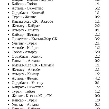
Кайсар - Тобол
1:1
Астана - Окжетпес
5:2
Ордабасы - Елимай
1:1
Туран - Женис
0:2
Кызыл-Жар СК - Актобе
1:1
Жетысу - Кайрат
2:2
Атырау - Улытау
0:1
Кайсар - Жетысу
2:2
Окжетпес - Кызыл-Жар СК
3:2
Улытау - Туран
2:1
Актобе - Кайрат
1:2
Тобол - Атырау
5:0
Ордабасы - Женис
2:2
Елимай - Астана
0:2
Кызыл-Жар СК - Елимай
1:1
Жетысу - Актобе
2:1
Атырау - Кайсар
1:2
Астана - Женис
4:2
Ордабасы - Улытау
0:1
Кайрат - Окжетпес
1:2
Туран - Тобол
1:2
Женис - Кызыл-Жар СК
0:0
Кайсар - Туран
1:0
Улытау - Астана
0:2
Елимай - Кайрат
1:0