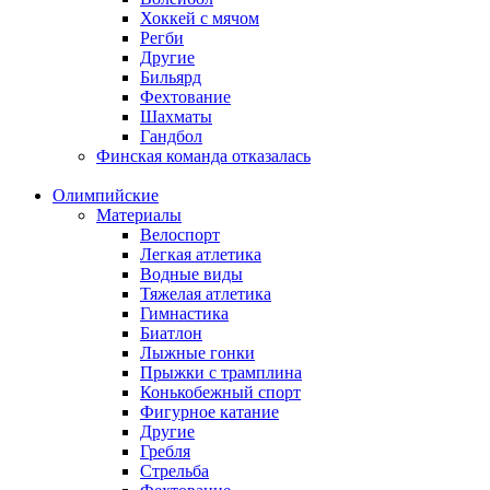
Хоккей с мячом
Регби
Другие
Бильярд
Фехтование
Шахматы
Гандбол
Финская команда отказалась
Олимпийские
Материалы
Велоспорт
Легкая атлетика
Водные виды
Тяжелая атлетика
Гимнастика
Биатлон
Лыжные гонки
Прыжки с трамплина
Конькобежный спорт
Фигурное катание
Другие
Гребля
Стрельба