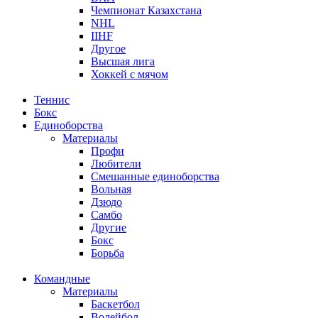
Чемпионат Казахстана
NHL
IIHF
Другое
Высшая лига
Хоккей с мячом
Теннис
Бокс
Единоборства
Материалы
Профи
Любители
Смешанные единоборства
Вольная
Дзюдо
Самбо
Другие
Бокс
Борьба
Командные
Материалы
Баскетбол
Волейбол