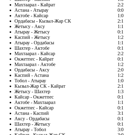
Махтаарал - Кайрат
2:2
Астана - Атырау
0:0
Актобе - Кайсар
1:0
Ордабасы - Кызыл-Жар СК
2:1
Жетысу - Аксу
1:1
Атырау - Жетысу
0:1
Каспий - Жетысу
1:2
Атырау - Ордабасы
1:1
Шахтер - Актобе
0:1
Махтаарал - Кайсар
2:2
Окжетпес - Кайрат
0:1
Махтаарал - Актобе
1:2
Ордабасы - Аксу
2:0
Каспий - Астана
1:2
Тобол - Атырау
1:0
Кызыл-Жар СК - Кайрат
2:1
Жетысу - Шахтер
1:3
Кайсар - Окжетпес
0:1
Актобе - Махтаарал
1:1
Окжетпес - Кайсар
0:1
Астана - Каспий
3:1
Аксу - Ордабасы
0:1
Шахтер - Жетысу
0:1
Атырау - Тобол
3:0
Кайрат - Кызыл-Жар СК
3:0