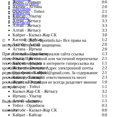
Женис - Иртыш
0:0
Команда сайта
Актобе - Астана
2:0
Партнеры
Окжетпес - Тобол
2:1
Вакансии
Кайсар - Улытау
0:0
Вопросы
Алтай - Жетысу
3:3
Контакты
Алтай - Жетысу
3:3
Алтай - Жетысу
3:3
Кайрат - Кызыл-Жар СК
3:0
Каспий - Кайсар
1:2
©
Copyright
© 2025 «Sportinfo.kz» Все права на
Актобе - Алтай
2:0
авторские материалы защищены.
Астана - Иртыш
2:0
Елимай - Ордабасы
1:3
При использовании материалов сайта ссылка
Улытау - Женис
2:1
обязательна. При полной или частичной перепечатке
Кайрат - Атырау
1:1
текстовых материалов в интернете гиперссылка на
Жетысу - Окжетпес
2:2
sportinfo.kz обязательна. Адрес электронной почты
Ордабасы - Кайрат
2:1
редакции: sportinfo.official@gmail.com. За содержание
Кайсар - Елимай
2:3
рекламных публикаций ответственность несет
Женис - Каспий
1:0
рекламодатель. Редакция не всегда разделяет мнение
Атырау - Тобол
1:1
авторов.
Кызыл-Жар СК - Жетысу
3:2
Заметили ошибку в тексте?
Иртыш - Улытау
1:1
Алтай - Астана
1:1
Выделите ее мышью и
Тобол - Ордабасы
0:3
нажмите
Актобе - Кызыл-Жар СК
0:0
Кайрат - Кайсар
0:0