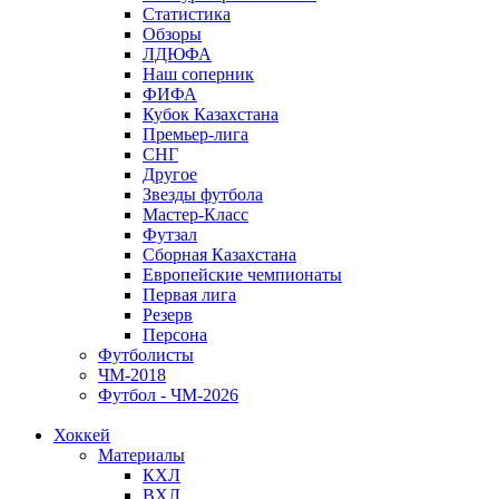
Статистика
Обзоры
ЛДЮФА
Наш соперник
ФИФА
Кубок Казахстана
Премьер-лига
СНГ
Другое
Звезды футбола
Мастер-Класс
Футзал
Сборная Казахстана
Европейские чемпионаты
Первая лига
Резерв
Персона
Футболисты
ЧМ-2018
Футбол - ЧМ-2026
Хоккей
Материалы
КХЛ
ВХЛ