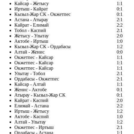
Кайсар - Жетысу
1:1
Иртыш - Кайрат
0:1
Кызыл-Жар СК - Окжетпес
0:1
Астана - Атырау
2:1
Кайрат - Елимай
2:2
Тобол - Каспий
2:1
Жетысу - Улытау
2:0
Актобе - Иртыш
1:0
Кызыл-Жар СК - Ордабасы
1:2
Алтай - Женис
0:0
Окжетпес - Кайсар
1:1
Окжетпес - Кайсар
1:1
Окжетпес - Кайсар
1:1
Улытау - Тобол
2:1
Ордабасы - Окжетпес
2:1
Кайсар - Алтай
1:1
Женис - Актобе
0:1
Атырау - Кызыл-Жар СК
0:1
Кайрат - Каспий
2:0
Елимай - Астана
2:2
Иртыш - Жетысу
1:2
Актобе - Каспий
1:0
Алтай - Улытау
1:2
Окжетпес - Иртыш
2:1
Ордабасы - Астана
1:1