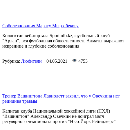
Соболезнования Марату Мырзабекову
Коллектив веб-портала Sportinfo.kz, футбольный клуб
"Арлан", вся футбольная общественность Алматы выражают
искренние и глубокие соболезнования
Рубрика:
Любители
04.05.2021
4753
Тренер Вашингтона Лавиолетт заявил, что у Овечкина нет
рецидива травмы
Капитан клуба Национальной хоккейной лиги (НХЛ)
"Вашингтон" Александр Овечкин не доиграл матч
регулярного чемпионата против "Нью-Йорк Рейнджерс"