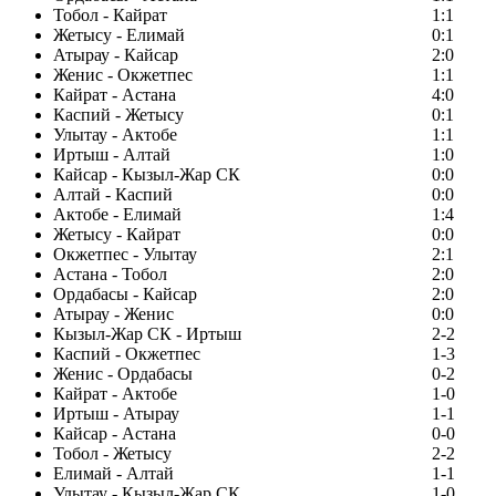
Тобол - Кайрат
1:1
Жетысу - Елимай
0:1
Атырау - Кайсар
2:0
Женис - Окжетпес
1:1
Кайрат - Астана
4:0
Каспий - Жетысу
0:1
Улытау - Актобе
1:1
Иртыш - Алтай
1:0
Кайсар - Кызыл-Жар СК
0:0
Алтай - Каспий
0:0
Актобе - Елимай
1:4
Жетысу - Кайрат
0:0
Окжетпес - Улытау
2:1
Астана - Тобол
2:0
Ордабасы - Кайсар
2:0
Атырау - Женис
0:0
Кызыл-Жар СК - Иртыш
2-2
Каспий - Окжетпес
1-3
Женис - Ордабасы
0-2
Кайрат - Актобе
1-0
Иртыш - Атырау
1-1
Кайсар - Астана
0-0
Тобол - Жетысу
2-2
Елимай - Алтай
1-1
Улытау - Кызыл-Жар СК
1-0