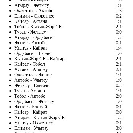
Атырау - Жетысу
1:1
Окжетпес - Актобе
1:3
Елимай - Окжетпес
0:2
Кайсар - Астана
1:1
Тобол - Кызыл-Жар СК
2:1
Туран - Жетысу
0:0
Атырау - Ордабасы
1:2
Женис - Актобе
0:1
Улытау - Кайрат
1:4
Ордабасы - Туран
1:0
Кызыл-Жар СК - Кайсар
2:1
Кайрат - Тобол
2:1
Астана - Атырау
2:1
Окжетпес - Женис
1:1
Актобе - Улытау
1:0
Жетысу - Елимай
0:3
Туран - Астана
1:1
Тобол - Актобе
2:0
Ордабасы - Жетысу
1:0
Женис - Елимай
0:1
Кайсар - Кайрат
0:0
Атырау - Кызыл-Жар СК
1:2
Улытау - Окжетпес
0:1
Елимай - Улытау
3:0