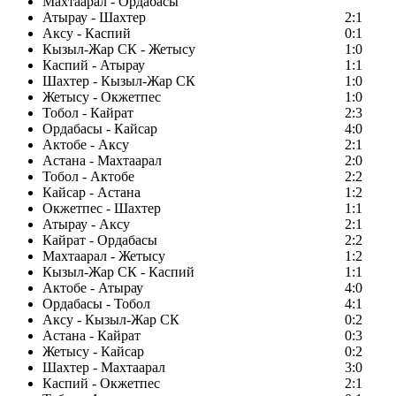
Махтаарал - Ордабасы
Атырау - Шахтер
2:1
Аксу - Каспий
0:1
Кызыл-Жар СК - Жетысу
1:0
Каспий - Атырау
1:1
Шахтер - Кызыл-Жар СК
1:0
Жетысу - Окжетпес
1:0
Тобол - Кайрат
2:3
Ордабасы - Кайсар
4:0
Актобе - Аксу
2:1
Астана - Махтаарал
2:0
Тобол - Актобе
2:2
Кайсар - Астана
1:2
Окжетпес - Шахтер
1:1
Атырау - Аксу
2:1
Кайрат - Ордабасы
2:2
Махтаарал - Жетысу
1:2
Кызыл-Жар СК - Каспий
1:1
Актобе - Атырау
4:0
Ордабасы - Тобол
4:1
Аксу - Кызыл-Жар СК
0:2
Астана - Кайрат
0:3
Жетысу - Кайсар
0:2
Шахтер - Махтаарал
3:0
Каспий - Окжетпес
2:1