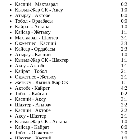
Каспий - Махтаарал
0:2
Кызыл-Жар СК - Аксу
1:0
Атырау - Актобе
0:0
Тобол - Ордабасы
0:0
Кайрат - Астана
1:0
Кайсар - Жетысу
1:1
Махтаарал - Шахтер
3:1
Окжетпес - Каспий
3:3
Кайсар - Ордабасы
2:3
Атырау - Каспий
1:0
Кызыл-Жар СК - Шахтер
1:1
Аксу - Актобе
1:1
Кайрат - Тобол
2:1
Окжетпес - Жетысу
2:1
Жетысу - Кызыл-Жар СК
1:1
Актобе - Кайрат
4:2
Тобол - Кайсар
0:2
Каспий - Аксу
3:1
Шахтер - Атырау
2:2
Каспий - Актобе
2:2
Аксу - Шахтер
2:1
Кызыл-Жар СК - Астана
1:0
Кайсар - Кайрат
0:0
Тобол - Окжетпес
2:0
Шахтер - Каспий
1:0