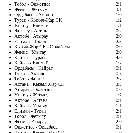
Тобол - Окжетпес
2:1
Женис - Жетысу
3:1
Ордабасы - Астана
1:0
Туран - Кызыл-Жар СК
1:2
Улытау - Елимай
1:1
Жетысу - Астана
0:2
Актобе - Атырау
2:0
Елимай - Тобол
2:3
Кызыл-Жар СК - Ордабасы
0:0
Женис - Улытау
2:0
Кайрат - Туран
4:0
Кайсар - Елимай
1:2
Ордабасы - Кайрат
0:1
Туран - Актобе
0:3
Тобол - Женис
2:2
Астана - Кызыл-Жар СК
3:3
Атырау - Окжетпес
0:0
Улытау - Жетысу
1:2
Актобе - Астана
0:1
Кайсар - Улытау
1:1
Елимай - Туран
2:1
Тобол - Жетысу
2:1
Женис - Атырау
2:0
Окжетпес - Ордабасы
0:1
Кайрат - Кызыл-Жар СК
1:0