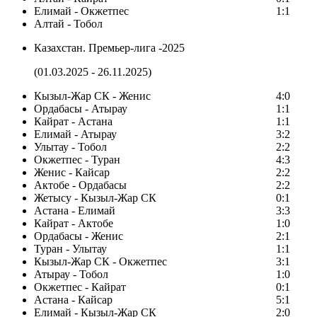
Елимай - Окжетпес
1:1
Алтай - Тобол
Казахстан. Премьер-лига -2025
(01.03.2025 - 26.11.2025)
Кызыл-Жар СК - Женис
4:0
Ордабасы - Атырау
1:1
Кайрат - Астана
1:1
Елимай - Атырау
3:2
Улытау - Тобол
2:2
Окжетпес - Туран
4:3
Женис - Кайсар
2:2
Актобе - Ордабасы
2:2
Жетысу - Кызыл-Жар СК
0:1
Астана - Елимай
3:3
Кайрат - Актобе
1:0
Ордабасы - Женис
2:1
Туран - Улытау
1:1
Кызыл-Жар СК - Окжетпес
3:1
Атырау - Тобол
1:0
Окжетпес - Кайрат
0:1
Астана - Кайсар
5:1
Елимай - Кызыл-Жар СК
2:0