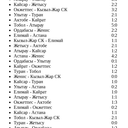
Кайсар - Жетысу
2:2
Окжетпес - Кызыл-Жар СК
3:2
Улытау - Туран
2:1
Актобе - Кайрат
1:2
Тобол - Атырау
5:0
Ордабасы - Женис
2:2
Елимай - Астана
0:2
Кызыл-Жар СК - Елимай
1:1
Жетысу - Актобе
2:1
Атырау - Кайсар
1:2
Астана - Женис
4:2
Ордабасы - Улытау
0:1
Кайрат - Окжетпес
1:2
Туран - Тобол
1:2
Женис - Кызыл-Жар СК
0:0
Кайсар - Туран
1:0
Улытау - Астана
0:2
Елимай - Кайрат
1:0
Атырау - Жетысу
1:1
Окжетпес - Актобе
1:3
Елимай - Окжетпес
0:2
Кайсар - Астана
1:1
Тобол - Кызыл-Жар СК
2:1
Туран - Жетысу
0:0
Атырау - Ордабасы
1:2