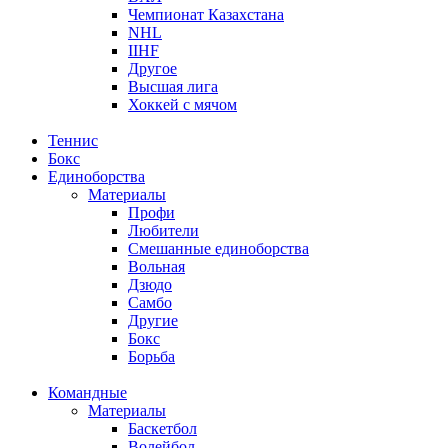
Чемпионат Казахстана
NHL
IIHF
Другое
Высшая лига
Хоккей с мячом
Теннис
Бокс
Единоборства
Материалы
Профи
Любители
Смешанные единоборства
Вольная
Дзюдо
Самбо
Другие
Бокс
Борьба
Командные
Материалы
Баскетбол
Волейбол