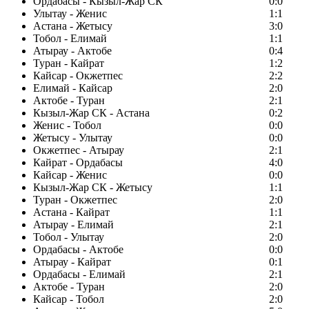
Ордабасы - Кызыл-Жар СК
0:0
Улытау - Женис
1:1
Астана - Жетысу
3:0
Тобол - Елимай
1:1
Атырау - Актобе
0:4
Туран - Кайрат
1:2
Кайсар - Окжетпес
2:2
Елимай - Кайсар
2:0
Актобе - Туран
2:1
Кызыл-Жар СК - Астана
0:2
Женис - Тобол
0:0
Жетысу - Улытау
0:0
Окжетпес - Атырау
2:1
Кайрат - Ордабасы
4:0
Кайсар - Женис
0:0
Кызыл-Жар СК - Жетысу
1:1
Туран - Окжетпес
2:0
Астана - Кайрат
1:1
Атырау - Елимай
2:1
Тобол - Улытау
2:0
Ордабасы - Актобе
0:0
Атырау - Кайрат
0:1
Ордабасы - Елимай
2:1
Актобе - Туран
2:0
Кайсар - Тобол
2:0