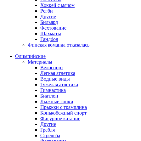
Хоккей с мячом
Регби
Другие
Бильярд
Фехтование
Шахматы
Гандбол
Финская команда отказалась
Олимпийские
Материалы
Велоспорт
Легкая атлетика
Водные виды
Тяжелая атлетика
Гимнастика
Биатлон
Лыжные гонки
Прыжки с трамплина
Конькобежный спорт
Фигурное катание
Другие
Гребля
Стрельба