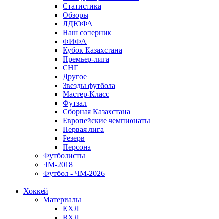
Статистика
Обзоры
ЛДЮФА
Наш соперник
ФИФА
Кубок Казахстана
Премьер-лига
СНГ
Другое
Звезды футбола
Мастер-Класс
Футзал
Сборная Казахстана
Европейские чемпионаты
Первая лига
Резерв
Персона
Футболисты
ЧМ-2018
Футбол - ЧМ-2026
Хоккей
Материалы
КХЛ
ВХЛ