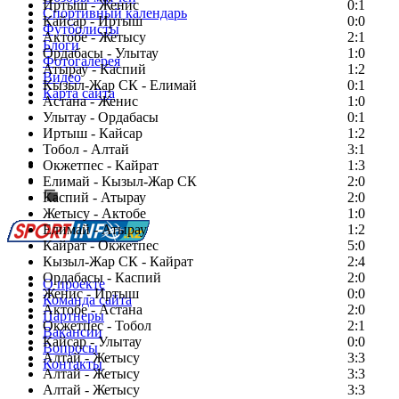
Иртыш - Женис
0:1
Спортивный календарь
Кайсар - Иртыш
0:0
Футболисты
Актобе - Жетысу
2:1
Блоги
Ордабасы - Улытау
1:0
Фотогалерея
Атырау - Каспий
1:2
Видео
Кызыл-Жар СК - Елимай
0:1
Карта сайта
Астана - Женис
1:0
Улытау - Ордабасы
0:1
Иртыш - Кайсар
1:2
Тобол - Алтай
3:1
Есть идея?
Окжетпес - Кайрат
1:3
Сообщить о мероприятии
Елимай - Кызыл-Жар СК
2:0
Каспий - Атырау
Перейти на старый сайт
2:0
Жетысу - Актобе
1:0
Елимай - Атырау
1:2
Кайрат - Окжетпес
5:0
Кызыл-Жар СК - Кайрат
2:4
Ордабасы - Каспий
2:0
О проекте
Женис - Иртыш
0:0
Команда сайта
Актобе - Астана
2:0
Партнеры
Окжетпес - Тобол
2:1
Вакансии
Кайсар - Улытау
0:0
Вопросы
Алтай - Жетысу
3:3
Контакты
Алтай - Жетысу
3:3
Алтай - Жетысу
3:3