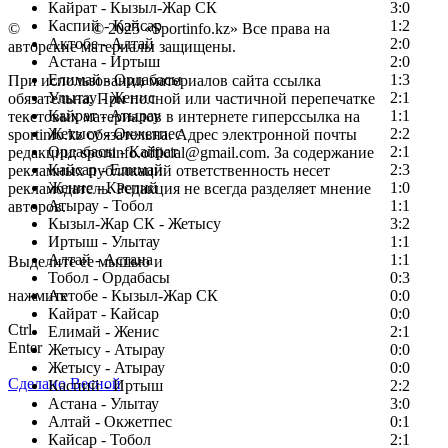
Кайрат - Кызыл-Жар СК
3:0
Каспий - Кайсар
1:2
©
Copyright
© 2025 «Sportinfo.kz» Все права на
Актобе - Алтай
2:0
авторские материалы защищены.
Астана - Иртыш
2:0
Елимай - Ордабасы
1:3
При использовании материалов сайта ссылка
Улытау - Женис
2:1
обязательна. При полной или частичной перепечатке
Кайрат - Атырау
1:1
текстовых материалов в интернете гиперссылка на
Жетысу - Окжетпес
2:2
sportinfo.kz обязательна. Адрес электронной почты
Ордабасы - Кайрат
2:1
редакции: sportinfo.official@gmail.com. За содержание
Кайсар - Елимай
2:3
рекламных публикаций ответственность несет
Женис - Каспий
1:0
рекламодатель. Редакция не всегда разделяет мнение
Атырау - Тобол
1:1
авторов.
Кызыл-Жар СК - Жетысу
3:2
Заметили ошибку в тексте?
Иртыш - Улытау
1:1
Алтай - Астана
1:1
Выделите ее мышью и
Тобол - Ордабасы
0:3
нажмите
Актобе - Кызыл-Жар СК
0:0
Кайрат - Кайсар
0:0
Ctrl
Елимай - Женис
2:1
Enter
Жетысу - Атырау
0:0
Жетысу - Атырау
0:0
Сделано Весной
Каспий - Иртыш
2:2
Астана - Улытау
3:0
Алтай - Окжетпес
0:1
Кайсар - Тобол
2:1