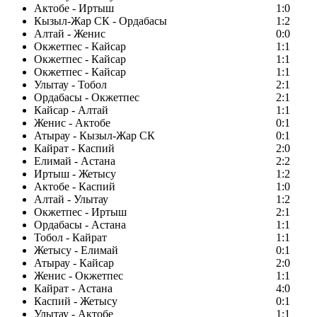
Актобе - Иртыш
1:0
Кызыл-Жар СК - Ордабасы
1:2
Алтай - Женис
0:0
Окжетпес - Кайсар
1:1
Окжетпес - Кайсар
1:1
Окжетпес - Кайсар
1:1
Улытау - Тобол
2:1
Ордабасы - Окжетпес
2:1
Кайсар - Алтай
1:1
Женис - Актобе
0:1
Атырау - Кызыл-Жар СК
0:1
Кайрат - Каспий
2:0
Елимай - Астана
2:2
Иртыш - Жетысу
1:2
Актобе - Каспий
1:0
Алтай - Улытау
1:2
Окжетпес - Иртыш
2:1
Ордабасы - Астана
1:1
Тобол - Кайрат
1:1
Жетысу - Елимай
0:1
Атырау - Кайсар
2:0
Женис - Окжетпес
1:1
Кайрат - Астана
4:0
Каспий - Жетысу
0:1
Улытау - Актобе
1:1