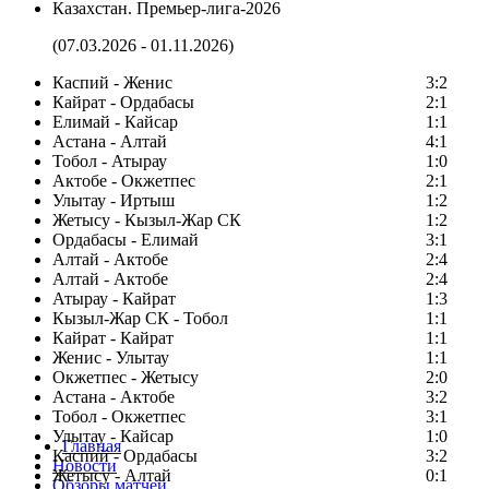
Казахстан. Премьер-лига-2026
(07.03.2026 - 01.11.2026)
Каспий - Женис
3:2
Кайрат - Ордабасы
2:1
Елимай - Кайсар
1:1
Астана - Алтай
4:1
Тобол - Атырау
1:0
Актобе - Окжетпес
2:1
Улытау - Иртыш
1:2
Жетысу - Кызыл-Жар СК
1:2
Ордабасы - Елимай
3:1
Алтай - Актобе
2:4
Алтай - Актобе
2:4
Атырау - Кайрат
1:3
Кызыл-Жар СК - Тобол
1:1
Кайрат - Кайрат
1:1
Женис - Улытау
1:1
Окжетпес - Жетысу
2:0
Астана - Актобе
3:2
Тобол - Окжетпес
3:1
Улытау - Кайсар
1:0
Главная
Каспий - Ордабасы
3:2
Новости
Жетысу - Алтай
0:1
Обзоры матчей