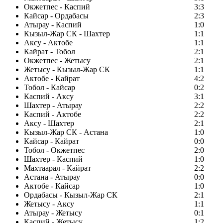
Окжетпес - Каспий
3:3
Кайсар - Ордабасы
2:3
Атырау - Каспий
1:0
Кызыл-Жар СК - Шахтер
1:1
Аксу - Актобе
1:1
Кайрат - Тобол
2:1
Окжетпес - Жетысу
2:1
Жетысу - Кызыл-Жар СК
1:1
Актобе - Кайрат
4:2
Тобол - Кайсар
0:2
Каспий - Аксу
3:1
Шахтер - Атырау
2:2
Каспий - Актобе
2:2
Аксу - Шахтер
2:1
Кызыл-Жар СК - Астана
1:0
Кайсар - Кайрат
0:0
Тобол - Окжетпес
2:0
Шахтер - Каспий
1:0
Махтаарал - Кайрат
2:2
Астана - Атырау
0:0
Актобе - Кайсар
1:0
Ордабасы - Кызыл-Жар СК
2:1
Жетысу - Аксу
1:1
Атырау - Жетысу
0:1
Каспий - Жетысу
1:2