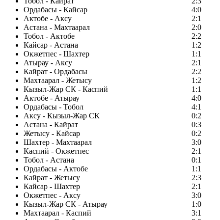
Тобол - Кайрат
2:3
Ордабасы - Кайсар
4:0
Актобе - Аксу
2:1
Астана - Махтаарал
2:0
Тобол - Актобе
2:2
Кайсар - Астана
1:2
Окжетпес - Шахтер
1:1
Атырау - Аксу
2:1
Кайрат - Ордабасы
2:2
Махтаарал - Жетысу
1:2
Кызыл-Жар СК - Каспий
1:1
Актобе - Атырау
4:0
Ордабасы - Тобол
4:1
Аксу - Кызыл-Жар СК
0:2
Астана - Кайрат
0:3
Жетысу - Кайсар
0:2
Шахтер - Махтаарал
3:0
Каспий - Окжетпес
2:1
Тобол - Астана
0:1
Ордабасы - Актобе
1:1
Кайрат - Жетысу
2:3
Кайсар - Шахтер
2:1
Окжетпес - Аксу
3:0
Кызыл-Жар СК - Атырау
1:0
Махтаарал - Каспий
3:1