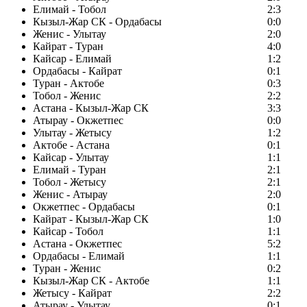
Елимай - Тобол
2:3
Кызыл-Жар СК - Ордабасы
0:0
Женис - Улытау
2:0
Кайрат - Туран
4:0
Кайсар - Елимай
1:2
Ордабасы - Кайрат
0:1
Туран - Актобе
0:3
Тобол - Женис
2:2
Астана - Кызыл-Жар СК
3:3
Атырау - Окжетпес
0:0
Улытау - Жетысу
1:2
Актобе - Астана
0:1
Кайсар - Улытау
1:1
Елимай - Туран
2:1
Тобол - Жетысу
2:1
Женис - Атырау
2:0
Окжетпес - Ордабасы
0:1
Кайрат - Кызыл-Жар СК
1:0
Кайсар - Тобол
1:1
Астана - Окжетпес
5:2
Ордабасы - Елимай
1:1
Туран - Женис
0:2
Кызыл-Жар СК - Актобе
1:1
Жетысу - Кайрат
2:2
Атырау - Улытау
0:1