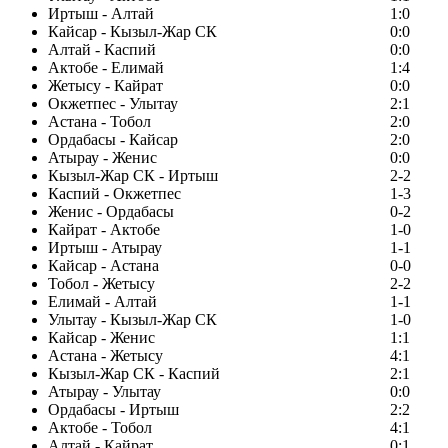
Иртыш - Алтай
1:0
Кайсар - Кызыл-Жар СК
0:0
Алтай - Каспий
0:0
Актобе - Елимай
1:4
Жетысу - Кайрат
0:0
Окжетпес - Улытау
2:1
Астана - Тобол
2:0
Ордабасы - Кайсар
2:0
Атырау - Женис
0:0
Кызыл-Жар СК - Иртыш
2-2
Каспий - Окжетпес
1-3
Женис - Ордабасы
0-2
Кайрат - Актобе
1-0
Иртыш - Атырау
1-1
Кайсар - Астана
0-0
Тобол - Жетысу
2-2
Елимай - Алтай
1-1
Улытау - Кызыл-Жар СК
1-0
Кайсар - Женис
1:1
Астана - Жетысу
4:1
Кызыл-Жар СК - Каспий
2:1
Атырау - Улытау
0:0
Ордабасы - Иртыш
2:2
Актобе - Тобол
4:1
Алтай - Кайрат
0:1