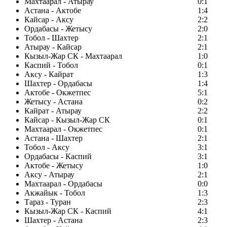
Махтаарал - Атырау
0:1
Астана - Актобе
1:4
Кайсар - Аксу
2:2
Ордабасы - Жетысу
2:0
Тобол - Шахтер
2:1
Атырау - Кайсар
2:1
Кызыл-Жар СК - Махтаарал
1:0
Каспий - Тобол
0:1
Аксу - Кайрат
1:3
Шахтер - Ордабасы
1:4
Актобе - Окжетпес
5:1
Жетысу - Астана
0:2
Кайрат - Атырау
2:2
Кайсар - Кызыл-Жар СК
0:1
Махтаарал - Окжетпес
0:1
Астана - Шахтер
2:1
Тобол - Аксу
3:1
Ордабасы - Каспий
3:1
Актобе - Жетысу
1:0
Аксу - Атырау
2:1
Махтаарал - Ордабасы
0:0
Акжайык - Тобол
1:3
Тараз - Туран
2:3
Кызыл-Жар СК - Каспий
4:1
Шахтер - Астана
2:3