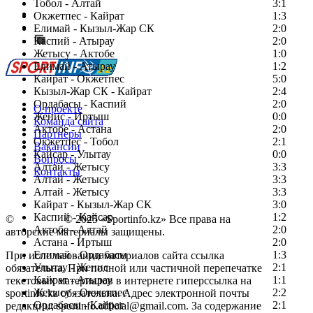
Тобол - Алтай
3:1
Есть идея?
Окжетпес - Кайрат
1:3
Сообщить о мероприятии
Елимай - Кызыл-Жар СК
2:0
Каспий - Атырау
Перейти на старый сайт
2:0
Жетысу - Актобе
1:0
Елимай - Атырау
1:2
Кайрат - Окжетпес
5:0
Кызыл-Жар СК - Кайрат
2:4
Ордабасы - Каспий
2:0
О проекте
Женис - Иртыш
0:0
Команда сайта
Актобе - Астана
2:0
Партнеры
Окжетпес - Тобол
2:1
Вакансии
Кайсар - Улытау
0:0
Вопросы
Алтай - Жетысу
3:3
Контакты
Алтай - Жетысу
3:3
Алтай - Жетысу
3:3
Кайрат - Кызыл-Жар СК
3:0
Каспий - Кайсар
1:2
©
Copyright
© 2025 «Sportinfo.kz» Все права на
Актобе - Алтай
2:0
авторские материалы защищены.
Астана - Иртыш
2:0
Елимай - Ордабасы
1:3
При использовании материалов сайта ссылка
Улытау - Женис
2:1
обязательна. При полной или частичной перепечатке
Кайрат - Атырау
1:1
текстовых материалов в интернете гиперссылка на
Жетысу - Окжетпес
2:2
sportinfo.kz обязательна. Адрес электронной почты
Ордабасы - Кайрат
2:1
редакции: sportinfo.official@gmail.com. За содержание