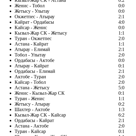
Кызыл-Жар СК - Астана
0:2
Женис - Тобол
0:0
Жетысу - Улытау
0:0
Окжетпес - Атырау
2:1
Кайрат - Ордабасы
4:0
Кайсар - Женис
0:0
Кызыл-Жар СК - Жетысу
1:1
Туран - Окжетпес
2:0
Астана - Кайрат
1:1
Атырау - Елимай
2:1
Тобол - Улытау
2:0
Ордабасы - Актобе
0:0
Атырау - Кайрат
0:1
Ордабасы - Елимай
2:1
Актобе - Туран
2:0
Кайсар - Тобол
2:0
Астана - Жетысу
5:0
Женис - Кызыл-Жар СК
0:1
Туран - Женис
1:1
Жетысу - Атырау
0:2
Шахтер - Актобе
1:3
Кызыл-Жар СК - Кайсар
6:2
Ордабасы - Кайрат
2:1
Астана - Актобе
2:0
Туран - Кайсар
0:1