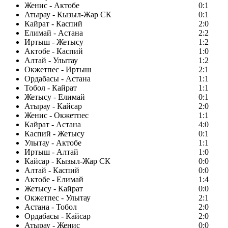
Женис - Актобе
0:1
Атырау - Кызыл-Жар СК
0:1
Кайрат - Каспий
2:0
Елимай - Астана
2:2
Иртыш - Жетысу
1:2
Актобе - Каспий
1:0
Алтай - Улытау
1:2
Окжетпес - Иртыш
2:1
Ордабасы - Астана
1:1
Тобол - Кайрат
1:1
Жетысу - Елимай
0:1
Атырау - Кайсар
2:0
Женис - Окжетпес
1:1
Кайрат - Астана
4:0
Каспий - Жетысу
0:1
Улытау - Актобе
1:1
Иртыш - Алтай
1:0
Кайсар - Кызыл-Жар СК
0:0
Алтай - Каспий
0:0
Актобе - Елимай
1:4
Жетысу - Кайрат
0:0
Окжетпес - Улытау
2:1
Астана - Тобол
2:0
Ордабасы - Кайсар
2:0
Атырау - Женис
0:0