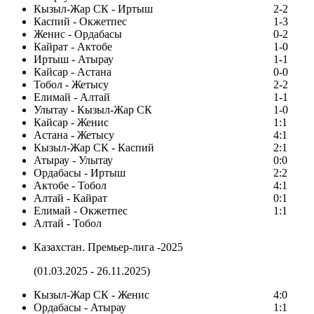
Кызыл-Жар СК - Иртыш
2-2
Каспий - Окжетпес
1-3
Женис - Ордабасы
0-2
Кайрат - Актобе
1-0
Иртыш - Атырау
1-1
Кайсар - Астана
0-0
Тобол - Жетысу
2-2
Елимай - Алтай
1-1
Улытау - Кызыл-Жар СК
1-0
Кайсар - Женис
1:1
Астана - Жетысу
4:1
Кызыл-Жар СК - Каспий
2:1
Атырау - Улытау
0:0
Ордабасы - Иртыш
2:2
Актобе - Тобол
4:1
Алтай - Кайрат
0:1
Елимай - Окжетпес
1:1
Алтай - Тобол
Казахстан. Премьер-лига -2025
(01.03.2025 - 26.11.2025)
Кызыл-Жар СК - Женис
4:0
Ордабасы - Атырау
1:1