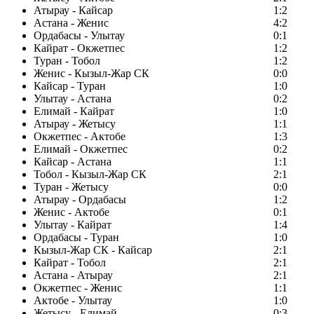
Атырау - Кайсар
1:2
Астана - Женис
4:2
Ордабасы - Улытау
0:1
Кайрат - Окжетпес
1:2
Туран - Тобол
1:2
Женис - Кызыл-Жар СК
0:0
Кайсар - Туран
1:0
Улытау - Астана
0:2
Елимай - Кайрат
1:0
Атырау - Жетысу
1:1
Окжетпес - Актобе
1:3
Елимай - Окжетпес
0:2
Кайсар - Астана
1:1
Тобол - Кызыл-Жар СК
2:1
Туран - Жетысу
0:0
Атырау - Ордабасы
1:2
Женис - Актобе
0:1
Улытау - Кайрат
1:4
Ордабасы - Туран
1:0
Кызыл-Жар СК - Кайсар
2:1
Кайрат - Тобол
2:1
Астана - Атырау
2:1
Окжетпес - Женис
1:1
Актобе - Улытау
1:0
Жетысу - Елимай
0:3