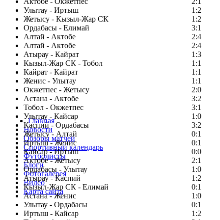
Актобе - Окжетпес
2:1
Улытау - Иртыш
1:2
Жетысу - Кызыл-Жар СК
1:2
Ордабасы - Елимай
3:1
Алтай - Актобе
2:4
Алтай - Актобе
2:4
Атырау - Кайрат
1:3
Кызыл-Жар СК - Тобол
1:1
Кайрат - Кайрат
1:1
Женис - Улытау
1:1
Окжетпес - Жетысу
2:0
Астана - Актобе
3:2
Тобол - Окжетпес
3:1
Улытау - Кайсар
1:0
Главная
Каспий - Ордабасы
3:2
Новости
Жетысу - Алтай
0:1
Обзоры матчей
Иртыш - Женис
0:1
Спортивный календарь
Кайсар - Иртыш
0:0
Футболисты
Актобе - Жетысу
2:1
Блоги
Ордабасы - Улытау
1:0
Фотогалерея
Атырау - Каспий
1:2
Видео
Кызыл-Жар СК - Елимай
0:1
Карта сайта
Астана - Женис
1:0
Улытау - Ордабасы
0:1
Иртыш - Кайсар
1:2