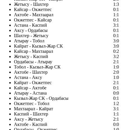
Жетысу - Шахтер
1:3
Кайсар - Окжетпес
0:1
Актобе - Махтаарал
1:1
Окжетпес - Кайсар
0:1
Астана - Каспий
3:1
Аксу - Ордабасы
0:1
Шахтер - Жетысу
0:1
Атырау - Тобол
3:0
Кайрат - Кызыл-Жар СК
3:0
Кайсар - Махтаарал
0:2
Жетысу - Каспий
3:2
Ордабасы - Атырау
2:1
Тобол - Кызыл-Жар СК
1:0
Актобе - Шахтер
2:0
Астана - Аксу
1:0
Кайрат - Окжетпес
2:1
Кайсар - Актобе
0:1
Атырау - Астана
0:0
Кызыл-Жар СК - Ордабасы
0:1
Окжетпес - Тобол
1:2
Махтаарал - Кайрат
3:1
Каспий - Шахтер
1:1
Аксу - Жетысу
2:1
Актобе - Каспий
0:0
Ордабасы - Окжетпес
1:0