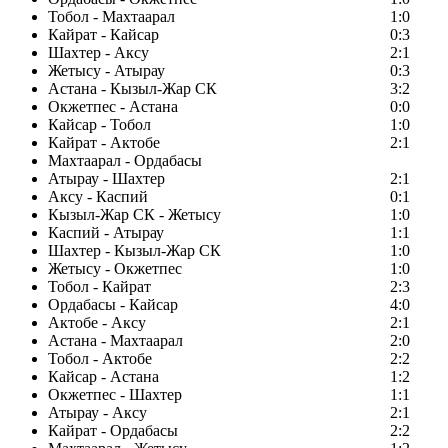
Тобол - Махтаарал
1:0
Кайрат - Кайсар
0:3
Шахтер - Аксу
2:1
Жетысу - Атырау
0:3
Астана - Кызыл-Жар СК
3:2
Окжетпес - Астана
0:0
Кайсар - Тобол
1:0
Кайрат - Актобе
2:1
Махтаарал - Ордабасы
Атырау - Шахтер
2:1
Аксу - Каспий
0:1
Кызыл-Жар СК - Жетысу
1:0
Каспий - Атырау
1:1
Шахтер - Кызыл-Жар СК
1:0
Жетысу - Окжетпес
1:0
Тобол - Кайрат
2:3
Ордабасы - Кайсар
4:0
Актобе - Аксу
2:1
Астана - Махтаарал
2:0
Тобол - Актобе
2:2
Кайсар - Астана
1:2
Окжетпес - Шахтер
1:1
Атырау - Аксу
2:1
Кайрат - Ордабасы
2:2