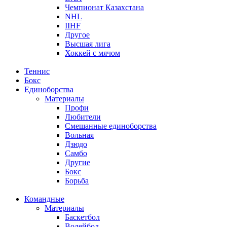
Чемпионат Казахстана
NHL
IIHF
Другое
Высшая лига
Хоккей с мячом
Теннис
Бокс
Единоборства
Материалы
Профи
Любители
Смешанные единоборства
Вольная
Дзюдо
Самбо
Другие
Бокс
Борьба
Командные
Материалы
Баскетбол
Волейбол