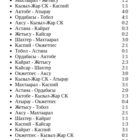
Махтаарал - Жетысу
1:2
Кызыл-Жар СК - Каспий
1:1
Актобе - Атырау
4:0
Ордабасы - Тобол
4:1
Аксу - Кызыл-Жар СК
0:2
Астана - Кайрат
0:3
Жетысу - Кайсар
0:2
Шахтер - Махтаарал
3:0
Каспий - Окжетпес
2:1
Тобол - Астана
0:1
Ордабасы - Актобе
1:1
Кайрат - Жетысу
2:3
Кайсар - Шахтер
2:1
Окжетпес - Аксу
3:0
Кызыл-Жар СК - Атырау
1:0
Махтаарал - Каспий
3:1
Астана - Ордабасы
2:0
Актобе - Кызыл-Жар СК
1:3
Атырау - Окжетпес
0:4
Жетысу - Тобол
1:1
Аксу - Махтаарал
2:1
Шахтер - Кайрат
1:1
Каспий - Кайсар
1:3
Кайрат - Каспий
3:1
Окжетпес - Кызыл-Жар СК
0:1