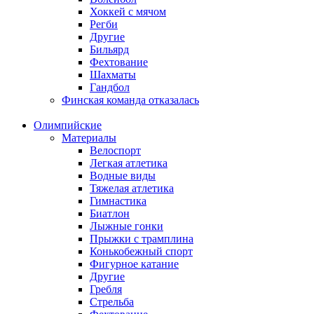
Хоккей с мячом
Регби
Другие
Бильярд
Фехтование
Шахматы
Гандбол
Финская команда отказалась
Олимпийские
Материалы
Велоспорт
Легкая атлетика
Водные виды
Тяжелая атлетика
Гимнастика
Биатлон
Лыжные гонки
Прыжки с трамплина
Конькобежный спорт
Фигурное катание
Другие
Гребля
Стрельба