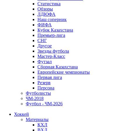
Статистика
Обзоры
ЛДЮФА
Наш соперник
ФИФА
Кубок Казахстана
Премьер-лига
СНГ
Другое
Звезды футбола
Мастер-Класс
Футзал
Сборная Казахстана
Европейские чемпионаты
Первая лига
Резерв
Персона
Футболисты
ЧМ-2018
Футбол - ЧМ-2026
Хоккей
Материалы
КХЛ
ВХЛ