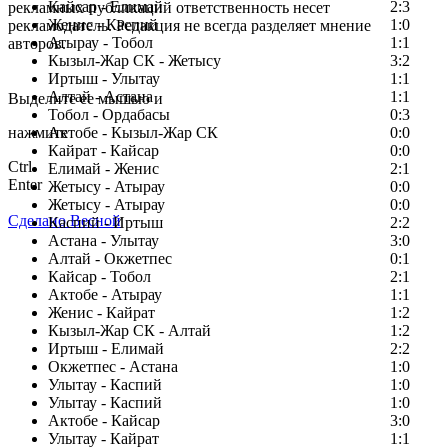
Кайсар - Елимай
2:3
рекламных публикаций ответственность несет
Женис - Каспий
1:0
рекламодатель. Редакция не всегда разделяет мнение
Атырау - Тобол
1:1
авторов.
Кызыл-Жар СК - Жетысу
3:2
Заметили ошибку в тексте?
Иртыш - Улытау
1:1
Алтай - Астана
1:1
Выделите ее мышью и
Тобол - Ордабасы
0:3
нажмите
Актобе - Кызыл-Жар СК
0:0
Кайрат - Кайсар
0:0
Ctrl
Елимай - Женис
2:1
Enter
Жетысу - Атырау
0:0
Жетысу - Атырау
0:0
Сделано Весной
Каспий - Иртыш
2:2
Астана - Улытау
3:0
Алтай - Окжетпес
0:1
Кайсар - Тобол
2:1
Актобе - Атырау
1:1
Женис - Кайрат
1:2
Кызыл-Жар СК - Алтай
1:2
Иртыш - Елимай
2:2
Окжетпес - Астана
1:0
Улытау - Каспий
1:0
Улытау - Каспий
1:0
Актобе - Кайсар
3:0
Улытау - Кайрат
1:1