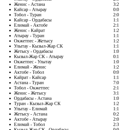
Женис - Астана
3:2
Кайсар - Атырау
0:0
Тобол - Туран
2:0
Кайсар - Ордабасы
1:1
Елимай - Актобе
2:1
Женис - Кайрат
1:2
Атырау - Туран
1:1
Окжетпес - Жетысу
1:2
Улытау - Кызыл-Жар СК
1:1
Жетысу - Ордабасы
1:0
Кызыл-Жар СК - Атырау
0:1
Окжетпес - Улытау
1:0
Елимай - Женис
1:2
Актобе - Тобол
0:0
Кайрат - Кайсар
1:1
Астана - Туран
7:0
Тобол - Окжетпес
2:1
Женис - Жетысу
3:1
Ордабасы - Астана
1:0
Туран - Кызыл-Жар СК
1:2
Улытау - Елимай
1:1
Жетысу - Астана
0:2
Актобе - Атырау
2:0
Елимай - Тобол
2:3
Кызыл-Жар СК - Ордабасы
0:0