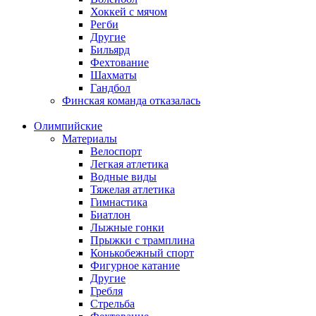
Хоккей с мячом
Регби
Другие
Бильярд
Фехтование
Шахматы
Гандбол
Финская команда отказалась
Олимпийские
Материалы
Велоспорт
Легкая атлетика
Водные виды
Тяжелая атлетика
Гимнастика
Биатлон
Лыжные гонки
Прыжки с трамплина
Конькобежный спорт
Фигурное катание
Другие
Гребля
Стрельба