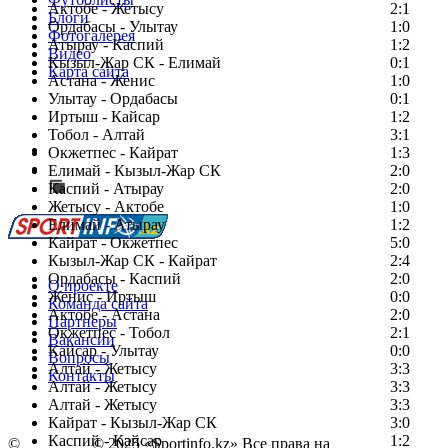
Актобе - Жетысу
2:1
Блоги
Ордабасы - Улытау
1:0
Фотогалерея
Атырау - Каспий
1:2
Видео
Кызыл-Жар СК - Елимай
0:1
Карта сайта
Астана - Женис
1:0
Улытау - Ордабасы
0:1
Иртыш - Кайсар
1:2
Тобол - Алтай
3:1
Есть идея?
Окжетпес - Кайрат
1:3
Сообщить о мероприятии
Елимай - Кызыл-Жар СК
2:0
Каспий - Атырау
Перейти на старый сайт
2:0
Жетысу - Актобе
1:0
Елимай - Атырау
1:2
Кайрат - Окжетпес
5:0
Кызыл-Жар СК - Кайрат
2:4
Ордабасы - Каспий
2:0
О проекте
Женис - Иртыш
0:0
Команда сайта
Актобе - Астана
2:0
Партнеры
Окжетпес - Тобол
2:1
Вакансии
Кайсар - Улытау
0:0
Вопросы
Алтай - Жетысу
3:3
Контакты
Алтай - Жетысу
3:3
Алтай - Жетысу
3:3
Кайрат - Кызыл-Жар СК
3:0
Каспий - Кайсар
1:2
©
Copyright
© 2025 «Sportinfo.kz» Все права на