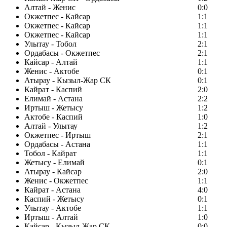
Алтай - Женис
0:0
Окжетпес - Кайсар
1:1
Окжетпес - Кайсар
1:1
Окжетпес - Кайсар
1:1
Улытау - Тобол
2:1
Ордабасы - Окжетпес
2:1
Кайсар - Алтай
1:1
Женис - Актобе
0:1
Атырау - Кызыл-Жар СК
0:1
Кайрат - Каспий
2:0
Елимай - Астана
2:2
Иртыш - Жетысу
1:2
Актобе - Каспий
1:0
Алтай - Улытау
1:2
Окжетпес - Иртыш
2:1
Ордабасы - Астана
1:1
Тобол - Кайрат
1:1
Жетысу - Елимай
0:1
Атырау - Кайсар
2:0
Женис - Окжетпес
1:1
Кайрат - Астана
4:0
Каспий - Жетысу
0:1
Улытау - Актобе
1:1
Иртыш - Алтай
1:0
Кайсар - Кызыл-Жар СК
0:0