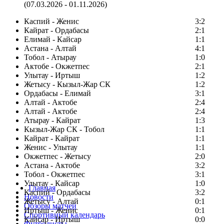
(07.03.2026 - 01.11.2026)
Каспий - Женис
3:2
Кайрат - Ордабасы
2:1
Елимай - Кайсар
1:1
Астана - Алтай
4:1
Тобол - Атырау
1:0
Актобе - Окжетпес
2:1
Улытау - Иртыш
1:2
Жетысу - Кызыл-Жар СК
1:2
Ордабасы - Елимай
3:1
Алтай - Актобе
2:4
Алтай - Актобе
2:4
Атырау - Кайрат
1:3
Кызыл-Жар СК - Тобол
1:1
Кайрат - Кайрат
1:1
Женис - Улытау
1:1
Окжетпес - Жетысу
2:0
Астана - Актобе
3:2
Тобол - Окжетпес
3:1
Улытау - Кайсар
1:0
Главная
Каспий - Ордабасы
3:2
Новости
Жетысу - Алтай
0:1
Обзоры матчей
Иртыш - Женис
0:1
Спортивный календарь
Кайсар - Иртыш
0:0
Футболисты