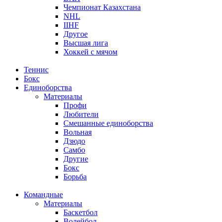
Чемпионат Казахстана
NHL
IIHF
Другое
Высшая лига
Хоккей с мячом
Теннис
Бокс
Единоборства
Материалы
Профи
Любители
Смешанные единоборства
Вольная
Дзюдо
Самбо
Другие
Бокс
Борьба
Командные
Материалы
Баскетбол
Волейбол