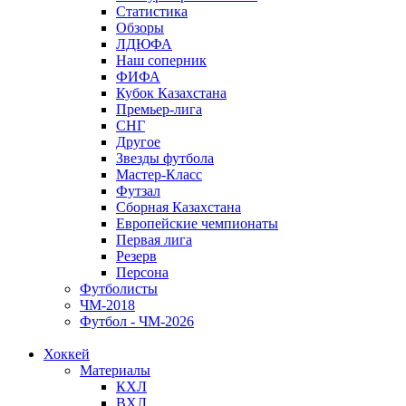
Статистика
Обзоры
ЛДЮФА
Наш соперник
ФИФА
Кубок Казахстана
Премьер-лига
СНГ
Другое
Звезды футбола
Мастер-Класс
Футзал
Сборная Казахстана
Европейские чемпионаты
Первая лига
Резерв
Персона
Футболисты
ЧМ-2018
Футбол - ЧМ-2026
Хоккей
Материалы
КХЛ
ВХЛ