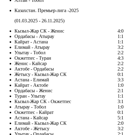
Алтай - Тобол
Казахстан. Премьер-лига -2025
(01.03.2025 - 26.11.2025)
Кызыл-Жар СК - Женис
4:0
Ордабасы - Атырау
1:1
Кайрат - Астана
1:1
Елимай - Атырау
3:2
Улытау - Тобол
2:2
Окжетпес - Туран
4:3
Женис - Кайсар
2:2
Актобе - Ордабасы
2:2
Жетысу - Кызыл-Жар СК
0:1
Астана - Елимай
3:3
Кайрат - Актобе
1:0
Ордабасы - Женис
2:1
Туран - Улытау
1:1
Кызыл-Жар СК - Окжетпес
3:1
Атырау - Тобол
1:0
Окжетпес - Кайрат
0:1
Астана - Кайсар
5:1
Елимай - Кызыл-Жар СК
2:0
Актобе - Жетысу
3:2
Улытау - Ордабасы
2:1