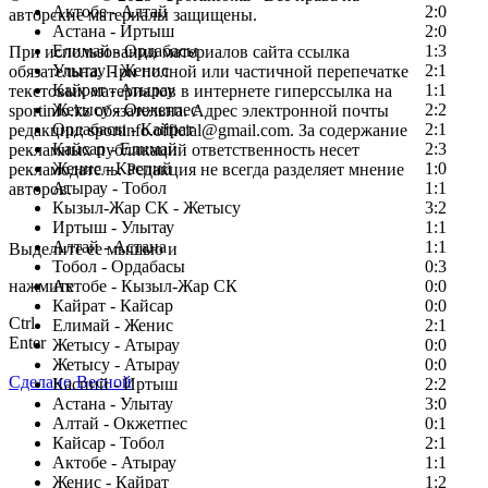
Актобе - Алтай
2:0
авторские материалы защищены.
Астана - Иртыш
2:0
Елимай - Ордабасы
1:3
При использовании материалов сайта ссылка
Улытау - Женис
2:1
обязательна. При полной или частичной перепечатке
Кайрат - Атырау
1:1
текстовых материалов в интернете гиперссылка на
Жетысу - Окжетпес
2:2
sportinfo.kz обязательна. Адрес электронной почты
Ордабасы - Кайрат
2:1
редакции: sportinfo.official@gmail.com. За содержание
Кайсар - Елимай
2:3
рекламных публикаций ответственность несет
Женис - Каспий
1:0
рекламодатель. Редакция не всегда разделяет мнение
Атырау - Тобол
1:1
авторов.
Кызыл-Жар СК - Жетысу
3:2
Заметили ошибку в тексте?
Иртыш - Улытау
1:1
Алтай - Астана
1:1
Выделите ее мышью и
Тобол - Ордабасы
0:3
нажмите
Актобе - Кызыл-Жар СК
0:0
Кайрат - Кайсар
0:0
Ctrl
Елимай - Женис
2:1
Enter
Жетысу - Атырау
0:0
Жетысу - Атырау
0:0
Сделано Весной
Каспий - Иртыш
2:2
Астана - Улытау
3:0
Алтай - Окжетпес
0:1
Кайсар - Тобол
2:1
Актобе - Атырау
1:1
Женис - Кайрат
1:2