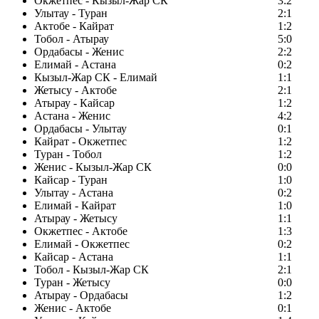
Окжетпес - Кызыл-Жар СК
3:2
Улытау - Туран
2:1
Актобе - Кайрат
1:2
Тобол - Атырау
5:0
Ордабасы - Женис
2:2
Елимай - Астана
0:2
Кызыл-Жар СК - Елимай
1:1
Жетысу - Актобе
2:1
Атырау - Кайсар
1:2
Астана - Женис
4:2
Ордабасы - Улытау
0:1
Кайрат - Окжетпес
1:2
Туран - Тобол
1:2
Женис - Кызыл-Жар СК
0:0
Кайсар - Туран
1:0
Улытау - Астана
0:2
Елимай - Кайрат
1:0
Атырау - Жетысу
1:1
Окжетпес - Актобе
1:3
Елимай - Окжетпес
0:2
Кайсар - Астана
1:1
Тобол - Кызыл-Жар СК
2:1
Туран - Жетысу
0:0
Атырау - Ордабасы
1:2
Женис - Актобе
0:1