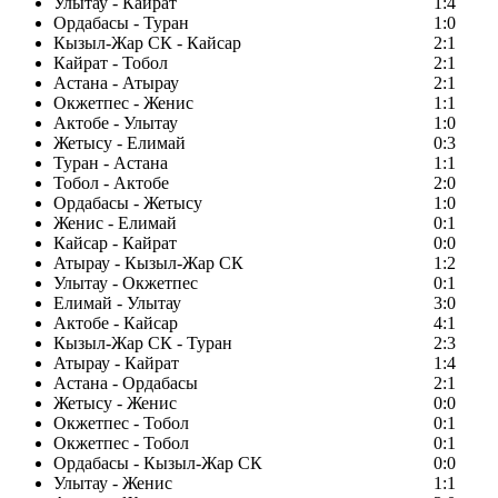
Улытау - Кайрат
1:4
Ордабасы - Туран
1:0
Кызыл-Жар СК - Кайсар
2:1
Кайрат - Тобол
2:1
Астана - Атырау
2:1
Окжетпес - Женис
1:1
Актобе - Улытау
1:0
Жетысу - Елимай
0:3
Туран - Астана
1:1
Тобол - Актобе
2:0
Ордабасы - Жетысу
1:0
Женис - Елимай
0:1
Кайсар - Кайрат
0:0
Атырау - Кызыл-Жар СК
1:2
Улытау - Окжетпес
0:1
Елимай - Улытау
3:0
Актобе - Кайсар
4:1
Кызыл-Жар СК - Туран
2:3
Атырау - Кайрат
1:4
Астана - Ордабасы
2:1
Жетысу - Женис
0:0
Окжетпес - Тобол
0:1
Окжетпес - Тобол
0:1
Ордабасы - Кызыл-Жар СК
0:0
Улытау - Женис
1:1