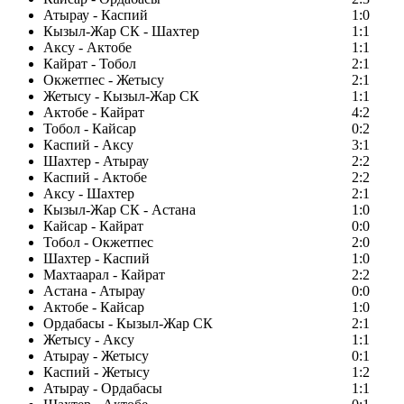
Атырау - Каспий
1:0
Кызыл-Жар СК - Шахтер
1:1
Аксу - Актобе
1:1
Кайрат - Тобол
2:1
Окжетпес - Жетысу
2:1
Жетысу - Кызыл-Жар СК
1:1
Актобе - Кайрат
4:2
Тобол - Кайсар
0:2
Каспий - Аксу
3:1
Шахтер - Атырау
2:2
Каспий - Актобе
2:2
Аксу - Шахтер
2:1
Кызыл-Жар СК - Астана
1:0
Кайсар - Кайрат
0:0
Тобол - Окжетпес
2:0
Шахтер - Каспий
1:0
Махтаарал - Кайрат
2:2
Астана - Атырау
0:0
Актобе - Кайсар
1:0
Ордабасы - Кызыл-Жар СК
2:1
Жетысу - Аксу
1:1
Атырау - Жетысу
0:1
Каспий - Жетысу
1:2
Атырау - Ордабасы
1:1