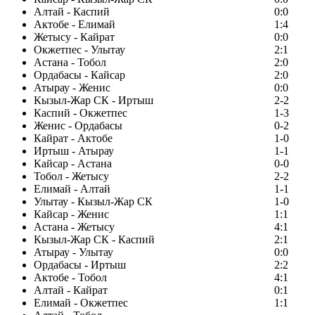
Алтай - Каспий
0:0
Актобе - Елимай
1:4
Жетысу - Кайрат
0:0
Окжетпес - Улытау
2:1
Астана - Тобол
2:0
Ордабасы - Кайсар
2:0
Атырау - Женис
0:0
Кызыл-Жар СК - Иртыш
2-2
Каспий - Окжетпес
1-3
Женис - Ордабасы
0-2
Кайрат - Актобе
1-0
Иртыш - Атырау
1-1
Кайсар - Астана
0-0
Тобол - Жетысу
2-2
Елимай - Алтай
1-1
Улытау - Кызыл-Жар СК
1-0
Кайсар - Женис
1:1
Астана - Жетысу
4:1
Кызыл-Жар СК - Каспий
2:1
Атырау - Улытау
0:0
Ордабасы - Иртыш
2:2
Актобе - Тобол
4:1
Алтай - Кайрат
0:1
Елимай - Окжетпес
1:1