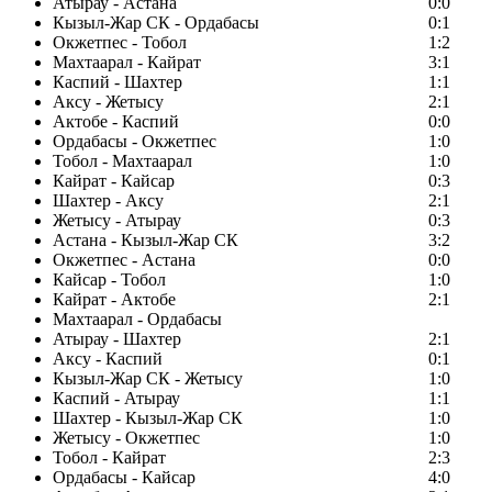
Атырау - Астана
0:0
Кызыл-Жар СК - Ордабасы
0:1
Окжетпес - Тобол
1:2
Махтаарал - Кайрат
3:1
Каспий - Шахтер
1:1
Аксу - Жетысу
2:1
Актобе - Каспий
0:0
Ордабасы - Окжетпес
1:0
Тобол - Махтаарал
1:0
Кайрат - Кайсар
0:3
Шахтер - Аксу
2:1
Жетысу - Атырау
0:3
Астана - Кызыл-Жар СК
3:2
Окжетпес - Астана
0:0
Кайсар - Тобол
1:0
Кайрат - Актобе
2:1
Махтаарал - Ордабасы
Атырау - Шахтер
2:1
Аксу - Каспий
0:1
Кызыл-Жар СК - Жетысу
1:0
Каспий - Атырау
1:1
Шахтер - Кызыл-Жар СК
1:0
Жетысу - Окжетпес
1:0
Тобол - Кайрат
2:3
Ордабасы - Кайсар
4:0