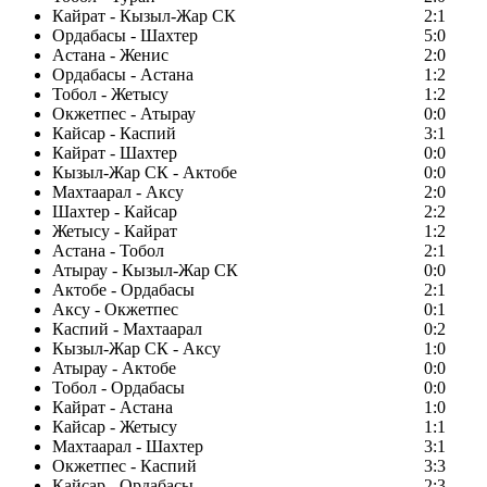
Кайрат - Кызыл-Жар СК
2:1
Ордабасы - Шахтер
5:0
Астана - Женис
2:0
Ордабасы - Астана
1:2
Тобол - Жетысу
1:2
Окжетпес - Атырау
0:0
Кайсар - Каспий
3:1
Кайрат - Шахтер
0:0
Кызыл-Жар СК - Актобе
0:0
Махтаарал - Аксу
2:0
Шахтер - Кайсар
2:2
Жетысу - Кайрат
1:2
Астана - Тобол
2:1
Атырау - Кызыл-Жар СК
0:0
Актобе - Ордабасы
2:1
Аксу - Окжетпес
0:1
Каспий - Махтаарал
0:2
Кызыл-Жар СК - Аксу
1:0
Атырау - Актобе
0:0
Тобол - Ордабасы
0:0
Кайрат - Астана
1:0
Кайсар - Жетысу
1:1
Махтаарал - Шахтер
3:1
Окжетпес - Каспий
3:3
Кайсар - Ордабасы
2:3