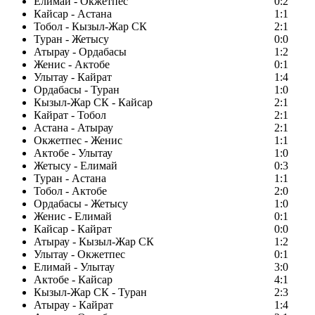
Елимай - Окжетпес
0:2
Кайсар - Астана
1:1
Тобол - Кызыл-Жар СК
2:1
Туран - Жетысу
0:0
Атырау - Ордабасы
1:2
Женис - Актобе
0:1
Улытау - Кайрат
1:4
Ордабасы - Туран
1:0
Кызыл-Жар СК - Кайсар
2:1
Кайрат - Тобол
2:1
Астана - Атырау
2:1
Окжетпес - Женис
1:1
Актобе - Улытау
1:0
Жетысу - Елимай
0:3
Туран - Астана
1:1
Тобол - Актобе
2:0
Ордабасы - Жетысу
1:0
Женис - Елимай
0:1
Кайсар - Кайрат
0:0
Атырау - Кызыл-Жар СК
1:2
Улытау - Окжетпес
0:1
Елимай - Улытау
3:0
Актобе - Кайсар
4:1
Кызыл-Жар СК - Туран
2:3
Атырау - Кайрат
1:4