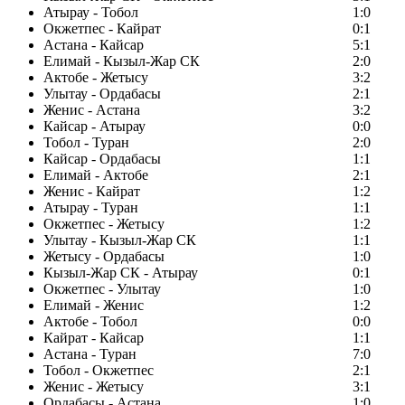
Атырау - Тобол
1:0
Окжетпес - Кайрат
0:1
Астана - Кайсар
5:1
Елимай - Кызыл-Жар СК
2:0
Актобе - Жетысу
3:2
Улытау - Ордабасы
2:1
Женис - Астана
3:2
Кайсар - Атырау
0:0
Тобол - Туран
2:0
Кайсар - Ордабасы
1:1
Елимай - Актобе
2:1
Женис - Кайрат
1:2
Атырау - Туран
1:1
Окжетпес - Жетысу
1:2
Улытау - Кызыл-Жар СК
1:1
Жетысу - Ордабасы
1:0
Кызыл-Жар СК - Атырау
0:1
Окжетпес - Улытау
1:0
Елимай - Женис
1:2
Актобе - Тобол
0:0
Кайрат - Кайсар
1:1
Астана - Туран
7:0
Тобол - Окжетпес
2:1
Женис - Жетысу
3:1
Ордабасы - Астана
1:0