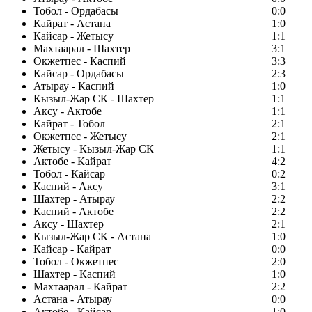
Тобол - Ордабасы
0:0
Кайрат - Астана
1:0
Кайсар - Жетысу
1:1
Махтаарал - Шахтер
3:1
Окжетпес - Каспий
3:3
Кайсар - Ордабасы
2:3
Атырау - Каспий
1:0
Кызыл-Жар СК - Шахтер
1:1
Аксу - Актобе
1:1
Кайрат - Тобол
2:1
Окжетпес - Жетысу
2:1
Жетысу - Кызыл-Жар СК
1:1
Актобе - Кайрат
4:2
Тобол - Кайсар
0:2
Каспий - Аксу
3:1
Шахтер - Атырау
2:2
Каспий - Актобе
2:2
Аксу - Шахтер
2:1
Кызыл-Жар СК - Астана
1:0
Кайсар - Кайрат
0:0
Тобол - Окжетпес
2:0
Шахтер - Каспий
1:0
Махтаарал - Кайрат
2:2
Астана - Атырау
0:0
Актобе - Кайсар
1:0