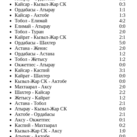
Кайсар - Кызыл-Жар СК
0:3
Ордабасы - Атырау
1:1
Кайсар - Актобе
1:3
Тобол - Елимай
4:2
Елимай - Атырау
0:0
Тобол - Туран
2:0
Кайрат - Кызыл-Жар СК
2:1
Ордабасы - Шахтер
5:0
Астана - Женис
2:0
Ордабасы - Астана
1:2
Тобол - Жетысу
1:2
Окжетпес - Атырау
0:0
Кайсар - Каспий
3:1
Кайрат - Шахтер
0:0
Кызыл-Жар СК - Актобе
0:0
Махтаарал - Аксу
2:0
Шахтер - Кайсар
2:2
Жетысу - Кайрат
1:2
Астана - Тобол
2:1
Атырау - Кызыл-Жар СК
0:0
Актобе - Ордабасы
2:1
Аксу - Окжетпес
0:1
Каспий - Махтаарал
0:2
Кызыл-Жар СК - Аксу
1:0
Атырау - Актобе
0:0