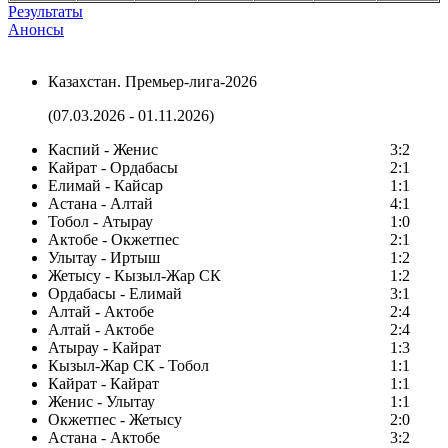
Результаты
Анонсы
Казахстан. Премьер-лига-2026
(07.03.2026 - 01.11.2026)
Каспий - Женис
3:2
Кайрат - Ордабасы
2:1
Елимай - Кайсар
1:1
Астана - Алтай
4:1
Тобол - Атырау
1:0
Актобе - Окжетпес
2:1
Улытау - Иртыш
1:2
Жетысу - Кызыл-Жар СК
1:2
Ордабасы - Елимай
3:1
Алтай - Актобе
2:4
Алтай - Актобе
2:4
Атырау - Кайрат
1:3
Кызыл-Жар СК - Тобол
1:1
Кайрат - Кайрат
1:1
Женис - Улытау
1:1
Окжетпес - Жетысу
2:0
Астана - Актобе
3:2