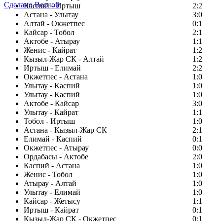
Сделано Весной
Каспий - Иртыш
2:2
Астана - Улытау
3:0
Алтай - Окжетпес
0:1
Кайсар - Тобол
2:1
Актобе - Атырау
1:1
Женис - Кайрат
1:2
Кызыл-Жар СК - Алтай
1:2
Иртыш - Елимай
2:2
Окжетпес - Астана
1:0
Улытау - Каспий
1:0
Улытау - Каспий
1:0
Актобе - Кайсар
3:0
Улытау - Кайрат
1:1
Тобол - Иртыш
1:0
Астана - Кызыл-Жар СК
2:1
Елимай - Каспий
0:1
Окжетпес - Атырау
0:0
Ордабасы - Актобе
2:0
Каспий - Астана
1:0
Женис - Тобол
1:0
Атырау - Алтай
1:0
Улытау - Елимай
1:0
Кайсар - Жетысу
1:1
Иртыш - Кайрат
0:1
Кызыл-Жар СК - Окжетпес
0:1