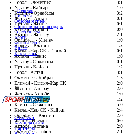
Тобол - Окжетпес
3:1
Улытау - Кайсар
1:0
Главная
Каспий - Ордабасы
3:2
Новости
Жетысу - Алтай
0:1
Обзоры матчей
Иртыш - Женис
0:1
Спортивный календарь
Кайсар - Иртыш
0:0
Футболисты
Актобе - Жетысу
2:1
Блоги
Ордабасы - Улытау
1:0
Фотогалерея
Атырау - Каспий
1:2
Видео
Кызыл-Жар СК - Елимай
0:1
Карта сайта
Астана - Женис
1:0
Улытау - Ордабасы
0:1
Иртыш - Кайсар
1:2
Тобол - Алтай
3:1
Есть идея?
Окжетпес - Кайрат
1:3
Сообщить о мероприятии
Елимай - Кызыл-Жар СК
2:0
Каспий - Атырау
Перейти на старый сайт
2:0
Жетысу - Актобе
1:0
Елимай - Атырау
1:2
Кайрат - Окжетпес
5:0
Кызыл-Жар СК - Кайрат
2:4
Ордабасы - Каспий
2:0
О проекте
Женис - Иртыш
0:0
Команда сайта
Актобе - Астана
2:0
Партнеры
Окжетпес - Тобол
2:1
Вакансии