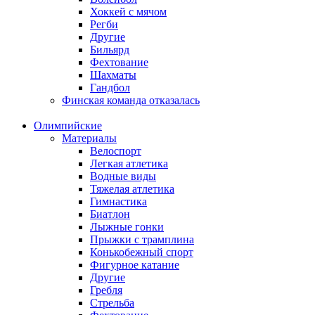
Хоккей с мячом
Регби
Другие
Бильярд
Фехтование
Шахматы
Гандбол
Финская команда отказалась
Олимпийские
Материалы
Велоспорт
Легкая атлетика
Водные виды
Тяжелая атлетика
Гимнастика
Биатлон
Лыжные гонки
Прыжки с трамплина
Конькобежный спорт
Фигурное катание
Другие
Гребля
Стрельба