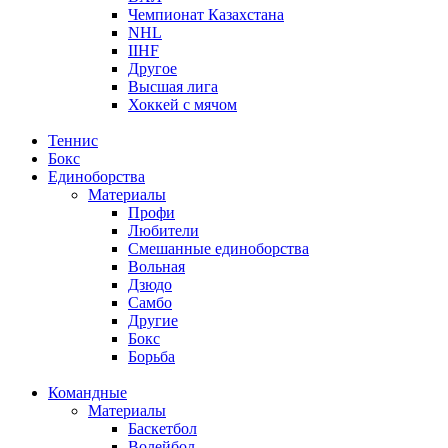
Чемпионат Казахстана
NHL
IIHF
Другое
Высшая лига
Хоккей с мячом
Теннис
Бокс
Единоборства
Материалы
Профи
Любители
Смешанные единоборства
Вольная
Дзюдо
Самбо
Другие
Бокс
Борьба
Командные
Материалы
Баскетбол
Волейбол