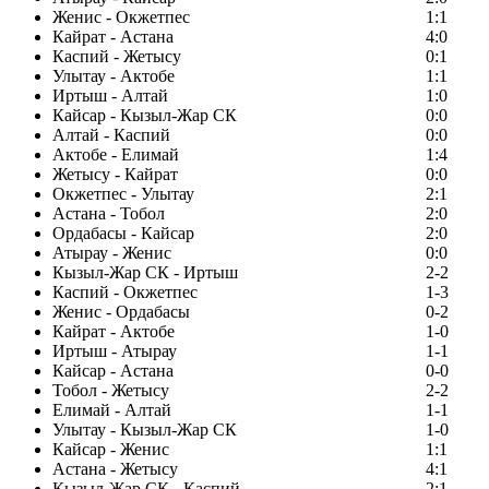
Женис - Окжетпес
1:1
Кайрат - Астана
4:0
Каспий - Жетысу
0:1
Улытау - Актобе
1:1
Иртыш - Алтай
1:0
Кайсар - Кызыл-Жар СК
0:0
Алтай - Каспий
0:0
Актобе - Елимай
1:4
Жетысу - Кайрат
0:0
Окжетпес - Улытау
2:1
Астана - Тобол
2:0
Ордабасы - Кайсар
2:0
Атырау - Женис
0:0
Кызыл-Жар СК - Иртыш
2-2
Каспий - Окжетпес
1-3
Женис - Ордабасы
0-2
Кайрат - Актобе
1-0
Иртыш - Атырау
1-1
Кайсар - Астана
0-0
Тобол - Жетысу
2-2
Елимай - Алтай
1-1
Улытау - Кызыл-Жар СК
1-0
Кайсар - Женис
1:1
Астана - Жетысу
4:1
Кызыл-Жар СК - Каспий
2:1