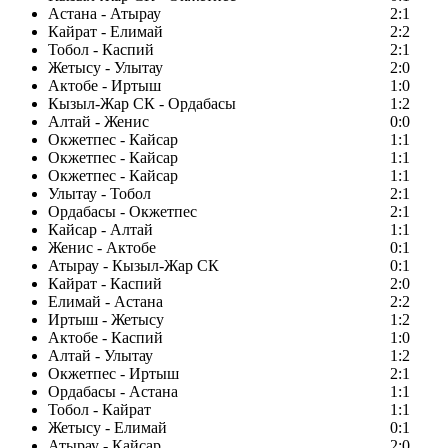
Астана - Атырау
2:1
Кайрат - Елимай
2:2
Тобол - Каспий
2:1
Жетысу - Улытау
2:0
Актобе - Иртыш
1:0
Кызыл-Жар СК - Ордабасы
1:2
Алтай - Женис
0:0
Окжетпес - Кайсар
1:1
Окжетпес - Кайсар
1:1
Окжетпес - Кайсар
1:1
Улытау - Тобол
2:1
Ордабасы - Окжетпес
2:1
Кайсар - Алтай
1:1
Женис - Актобе
0:1
Атырау - Кызыл-Жар СК
0:1
Кайрат - Каспий
2:0
Елимай - Астана
2:2
Иртыш - Жетысу
1:2
Актобе - Каспий
1:0
Алтай - Улытау
1:2
Окжетпес - Иртыш
2:1
Ордабасы - Астана
1:1
Тобол - Кайрат
1:1
Жетысу - Елимай
0:1
Атырау - Кайсар
2:0