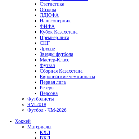
Статистика
Обзоры
ЛДЮФА
Наш соперник
ФИФА
Кубок Казахстана
Премьер-лига
СНГ
Другое
Звезды футбола
Мастер-Класс
Футзал
Сборная Казахстана
Европейские чемпионаты
Первая лига
Резерв
Персона
Футболисты
ЧМ-2018
Футбол - ЧМ-2026
Хоккей
Материалы
КХЛ
ВХЛ