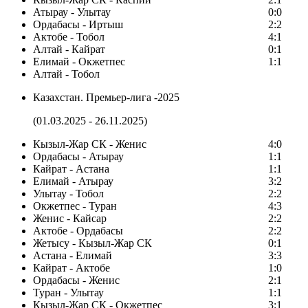
Атырау - Улытау
0:0
Ордабасы - Иртыш
2:2
Актобе - Тобол
4:1
Алтай - Кайрат
0:1
Елимай - Окжетпес
1:1
Алтай - Тобол
Казахстан. Премьер-лига -2025
(01.03.2025 - 26.11.2025)
Кызыл-Жар СК - Женис
4:0
Ордабасы - Атырау
1:1
Кайрат - Астана
1:1
Елимай - Атырау
3:2
Улытау - Тобол
2:2
Окжетпес - Туран
4:3
Женис - Кайсар
2:2
Актобе - Ордабасы
2:2
Жетысу - Кызыл-Жар СК
0:1
Астана - Елимай
3:3
Кайрат - Актобе
1:0
Ордабасы - Женис
2:1
Туран - Улытау
1:1
Кызыл-Жар СК - Окжетпес
3:1