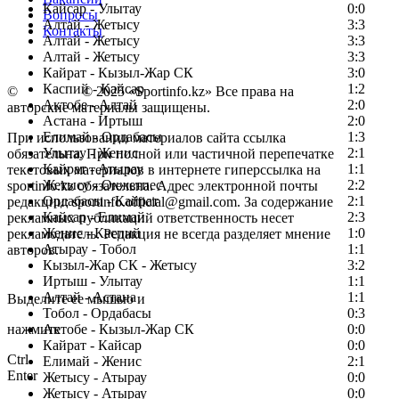
Кайсар - Улытау
0:0
Вопросы
Алтай - Жетысу
3:3
Контакты
Алтай - Жетысу
3:3
Алтай - Жетысу
3:3
Кайрат - Кызыл-Жар СК
3:0
Каспий - Кайсар
1:2
©
Copyright
© 2025 «Sportinfo.kz» Все права на
Актобе - Алтай
2:0
авторские материалы защищены.
Астана - Иртыш
2:0
Елимай - Ордабасы
1:3
При использовании материалов сайта ссылка
Улытау - Женис
2:1
обязательна. При полной или частичной перепечатке
Кайрат - Атырау
1:1
текстовых материалов в интернете гиперссылка на
Жетысу - Окжетпес
2:2
sportinfo.kz обязательна. Адрес электронной почты
Ордабасы - Кайрат
2:1
редакции: sportinfo.official@gmail.com. За содержание
Кайсар - Елимай
2:3
рекламных публикаций ответственность несет
Женис - Каспий
1:0
рекламодатель. Редакция не всегда разделяет мнение
Атырау - Тобол
1:1
авторов.
Кызыл-Жар СК - Жетысу
3:2
Заметили ошибку в тексте?
Иртыш - Улытау
1:1
Алтай - Астана
1:1
Выделите ее мышью и
Тобол - Ордабасы
0:3
нажмите
Актобе - Кызыл-Жар СК
0:0
Кайрат - Кайсар
0:0
Ctrl
Елимай - Женис
2:1
Enter
Жетысу - Атырау
0:0
Жетысу - Атырау
0:0