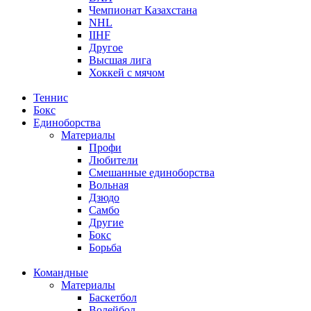
Чемпионат Казахстана
NHL
IIHF
Другое
Высшая лига
Хоккей с мячом
Теннис
Бокс
Единоборства
Материалы
Профи
Любители
Смешанные единоборства
Вольная
Дзюдо
Самбо
Другие
Бокс
Борьба
Командные
Материалы
Баскетбол
Волейбол