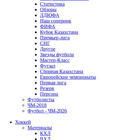
Статистика
Обзоры
ЛДЮФА
Наш соперник
ФИФА
Кубок Казахстана
Премьер-лига
СНГ
Другое
Звезды футбола
Мастер-Класс
Футзал
Сборная Казахстана
Европейские чемпионаты
Первая лига
Резерв
Персона
Футболисты
ЧМ-2018
Футбол - ЧМ-2026
Хоккей
Материалы
КХЛ
ВХЛ