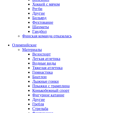
Хоккей с мячом
Регби
Другие
Бильярд
Фехтование
Шахматы
Гандбол
Финская команда отказалась
Олимпийские
Материалы
Велоспорт
Легкая атлетика
Водные виды
Тяжелая атлетика
Гимнастика
Биатлон
Лыжные гонки
Прыжки с трамплина
Конькобежный спорт
Фигурное катание
Другие
Гребля
Стрельба