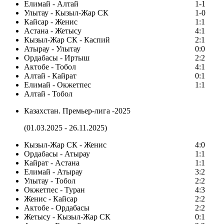
Елимай - Алтай
1-1
Улытау - Кызыл-Жар СК
1-0
Кайсар - Женис
1:1
Астана - Жетысу
4:1
Кызыл-Жар СК - Каспий
2:1
Атырау - Улытау
0:0
Ордабасы - Иртыш
2:2
Актобе - Тобол
4:1
Алтай - Кайрат
0:1
Елимай - Окжетпес
1:1
Алтай - Тобол
Казахстан. Премьер-лига -2025
(01.03.2025 - 26.11.2025)
Кызыл-Жар СК - Женис
4:0
Ордабасы - Атырау
1:1
Кайрат - Астана
1:1
Елимай - Атырау
3:2
Улытау - Тобол
2:2
Окжетпес - Туран
4:3
Женис - Кайсар
2:2
Актобе - Ордабасы
2:2
Жетысу - Кызыл-Жар СК
0:1