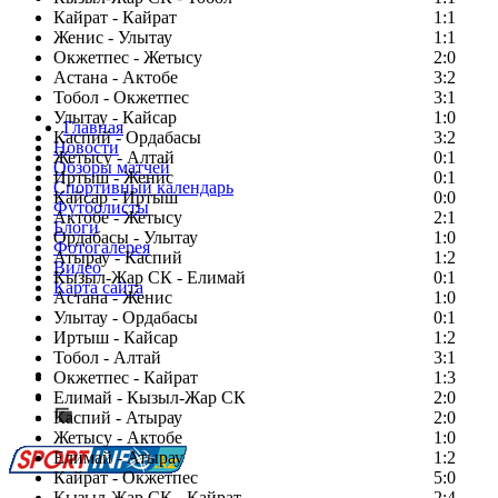
Кайрат - Кайрат
1:1
Женис - Улытау
1:1
Окжетпес - Жетысу
2:0
Астана - Актобе
3:2
Тобол - Окжетпес
3:1
Улытау - Кайсар
1:0
Главная
Каспий - Ордабасы
3:2
Новости
Жетысу - Алтай
0:1
Обзоры матчей
Иртыш - Женис
0:1
Спортивный календарь
Кайсар - Иртыш
0:0
Футболисты
Актобе - Жетысу
2:1
Блоги
Ордабасы - Улытау
1:0
Фотогалерея
Атырау - Каспий
1:2
Видео
Кызыл-Жар СК - Елимай
0:1
Карта сайта
Астана - Женис
1:0
Улытау - Ордабасы
0:1
Иртыш - Кайсар
1:2
Тобол - Алтай
3:1
Есть идея?
Окжетпес - Кайрат
1:3
Сообщить о мероприятии
Елимай - Кызыл-Жар СК
2:0
Каспий - Атырау
Перейти на старый сайт
2:0
Жетысу - Актобе
1:0
Елимай - Атырау
1:2
Кайрат - Окжетпес
5:0
Кызыл-Жар СК - Кайрат
2:4