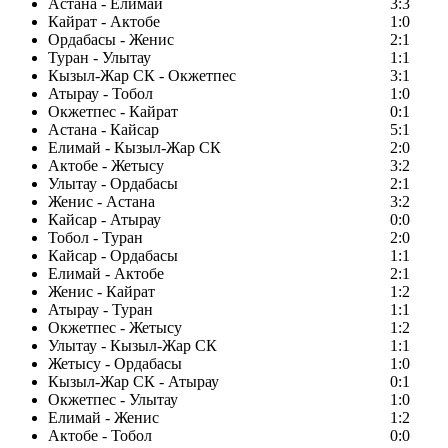
Астана - Елимай
3:3
Кайрат - Актобе
1:0
Ордабасы - Женис
2:1
Туран - Улытау
1:1
Кызыл-Жар СК - Окжетпес
3:1
Атырау - Тобол
1:0
Окжетпес - Кайрат
0:1
Астана - Кайсар
5:1
Елимай - Кызыл-Жар СК
2:0
Актобе - Жетысу
3:2
Улытау - Ордабасы
2:1
Женис - Астана
3:2
Кайсар - Атырау
0:0
Тобол - Туран
2:0
Кайсар - Ордабасы
1:1
Елимай - Актобе
2:1
Женис - Кайрат
1:2
Атырау - Туран
1:1
Окжетпес - Жетысу
1:2
Улытау - Кызыл-Жар СК
1:1
Жетысу - Ордабасы
1:0
Кызыл-Жар СК - Атырау
0:1
Окжетпес - Улытау
1:0
Елимай - Женис
1:2
Актобе - Тобол
0:0