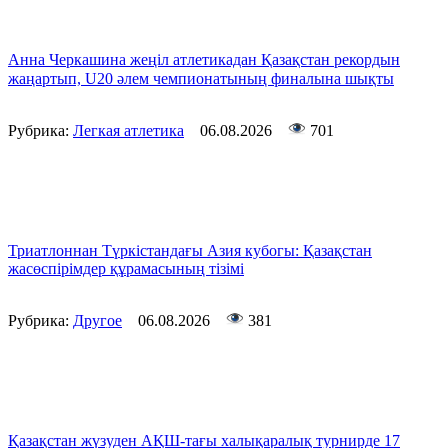
Анна Черкашина жеңіл атлетикадан Қазақстан рекордын
жаңартып, U20 әлем чемпионатының финалына шықты
Рубрика:
Легкая атлетика
06.08.2026
701
Триатлоннан Түркістандағы Азия кубогы: Қазақстан
жасөспірімдер құрамасының тізімі
Рубрика:
Другое
06.08.2026
381
Қазақстан жүзуден АҚШ-тағы халықаралық турнирде 17