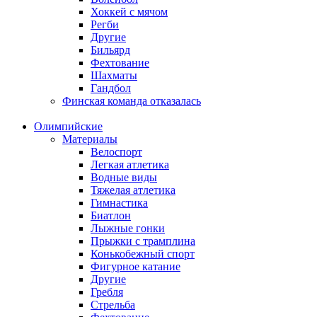
Хоккей с мячом
Регби
Другие
Бильярд
Фехтование
Шахматы
Гандбол
Финская команда отказалась
Олимпийские
Материалы
Велоспорт
Легкая атлетика
Водные виды
Тяжелая атлетика
Гимнастика
Биатлон
Лыжные гонки
Прыжки с трамплина
Конькобежный спорт
Фигурное катание
Другие
Гребля
Стрельба