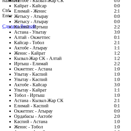
нажмите
Актобе - Кызыл-Жар СК
0:0
Кайрат - Кайсар
0:0
Ctrl
Елимай - Женис
2:1
Enter
Жетысу - Атырау
0:0
Жетысу - Атырау
0:0
Сделано Весной
Каспий - Иртыш
2:2
Астана - Улытау
3:0
Алтай - Окжетпес
0:1
Кайсар - Тобол
2:1
Актобе - Атырау
1:1
Женис - Кайрат
1:2
Кызыл-Жар СК - Алтай
1:2
Иртыш - Елимай
2:2
Окжетпес - Астана
1:0
Улытау - Каспий
1:0
Улытау - Каспий
1:0
Актобе - Кайсар
3:0
Улытау - Кайрат
1:1
Тобол - Иртыш
1:0
Астана - Кызыл-Жар СК
2:1
Елимай - Каспий
0:1
Окжетпес - Атырау
0:0
Ордабасы - Актобе
2:0
Каспий - Астана
1:0
Женис - Тобол
1:0