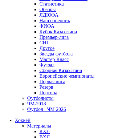
Статистика
Обзоры
ЛДЮФА
Наш соперник
ФИФА
Кубок Казахстана
Премьер-лига
СНГ
Другое
Звезды футбола
Мастер-Класс
Футзал
Сборная Казахстана
Европейские чемпионаты
Первая лига
Резерв
Персона
Футболисты
ЧМ-2018
Футбол - ЧМ-2026
Хоккей
Материалы
КХЛ
ВХЛ