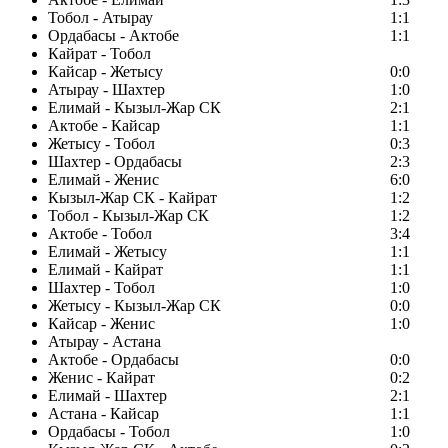
Тобол - Атырау
1:1
Ордабасы - Актобе
1:1
Кайрат - Тобол
Кайсар - Жетысу
0:0
Атырау - Шахтер
1:0
Елимай - Кызыл-Жар СК
2:1
Актобе - Кайсар
1:1
Жетысу - Тобол
0:3
Шахтер - Ордабасы
2:3
Елимай - Женис
6:0
Кызыл-Жар СК - Кайрат
1:2
Тобол - Кызыл-Жар СК
1:2
Актобе - Тобол
3:4
Елимай - Жетысу
1:1
Елимай - Кайрат
1:1
Шахтер - Тобол
1:0
Жетысу - Кызыл-Жар СК
0:0
Кайсар - Женис
1:0
Атырау - Астана
Актобе - Ордабасы
0:0
Женис - Кайрат
0:2
Елимай - Шахтер
2:1
Астана - Кайсар
1:1
Ордабасы - Тобол
1:0