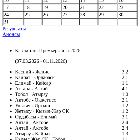
10
11
12
13
14
15
16
17
18
19
20
21
22
23
24
25
26
27
28
29
30
31
Результаты
Анонсы
Казахстан. Премьер-лига-2026
(07.03.2026 - 01.11.2026)
Каспий - Женис
3:2
Кайрат - Ордабасы
2:1
Елимай - Кайсар
1:1
Астана - Алтай
4:1
Тобол - Атырау
1:0
Актобе - Окжетпес
2:1
Улытау - Иртыш
1:2
Жетысу - Кызыл-Жар СК
1:2
Ордабасы - Елимай
3:1
Алтай - Актобе
2:4
Алтай - Актобе
2:4
Атырау - Кайрат
1:3
Кызыл-Жар СК - Тобол
1:1