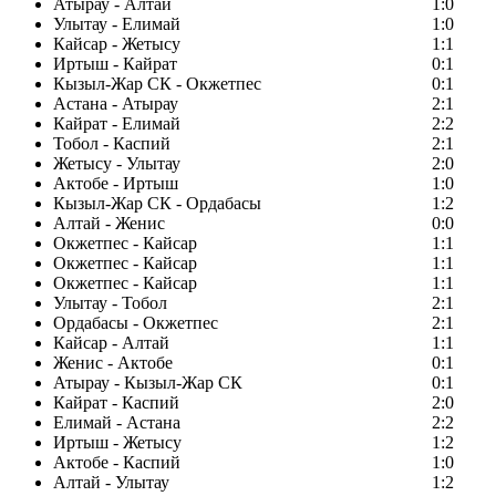
Атырау - Алтай
1:0
Улытау - Елимай
1:0
Кайсар - Жетысу
1:1
Иртыш - Кайрат
0:1
Кызыл-Жар СК - Окжетпес
0:1
Астана - Атырау
2:1
Кайрат - Елимай
2:2
Тобол - Каспий
2:1
Жетысу - Улытау
2:0
Актобе - Иртыш
1:0
Кызыл-Жар СК - Ордабасы
1:2
Алтай - Женис
0:0
Окжетпес - Кайсар
1:1
Окжетпес - Кайсар
1:1
Окжетпес - Кайсар
1:1
Улытау - Тобол
2:1
Ордабасы - Окжетпес
2:1
Кайсар - Алтай
1:1
Женис - Актобе
0:1
Атырау - Кызыл-Жар СК
0:1
Кайрат - Каспий
2:0
Елимай - Астана
2:2
Иртыш - Жетысу
1:2
Актобе - Каспий
1:0
Алтай - Улытау
1:2