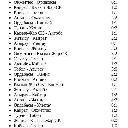
Окжетпес - Ордабасы
0:1
Кайрат - Кызыл-Жар СК
1:0
Кайсар - Тобол
1:1
Астана - Окжетпес
5:2
Ордабасы - Елимай
1:1
Туран - Женис
0:2
Кызыл-Жар СК - Актобе
1:1
Жетысу - Кайрат
2:2
Атырау - Улытау
0:1
Кайсар - Жетысу
2:2
Окжетпес - Кызыл-Жар СК
3:2
Улытау - Туран
2:1
Актобе - Кайрат
1:2
Тобол - Атырау
5:0
Ордабасы - Женис
2:2
Елимай - Астана
0:2
Кызыл-Жар СК - Елимай
1:1
Жетысу - Актобе
2:1
Атырау - Кайсар
1:2
Астана - Женис
4:2
Ордабасы - Улытау
0:1
Кайрат - Окжетпес
1:2
Туран - Тобол
1:2
Женис - Кызыл-Жар СК
0:0
Кайсар - Туран
1:0