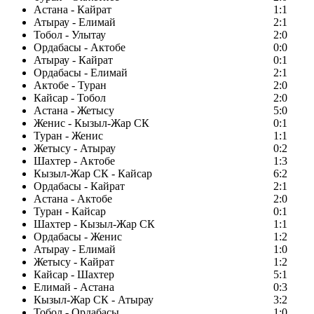
Астана - Кайрат
1:1
Атырау - Елимай
2:1
Тобол - Улытау
2:0
Ордабасы - Актобе
0:0
Атырау - Кайрат
0:1
Ордабасы - Елимай
2:1
Актобе - Туран
2:0
Кайсар - Тобол
2:0
Астана - Жетысу
5:0
Женис - Кызыл-Жар СК
0:1
Туран - Женис
1:1
Жетысу - Атырау
0:2
Шахтер - Актобе
1:3
Кызыл-Жар СК - Кайсар
6:2
Ордабасы - Кайрат
2:1
Астана - Актобе
2:0
Туран - Кайсар
0:1
Шахтер - Кызыл-Жар СК
1:1
Ордабасы - Женис
1:2
Атырау - Елимай
1:0
Жетысу - Кайрат
1:2
Кайсар - Шахтер
5:1
Елимай - Астана
0:3
Кызыл-Жар СК - Атырау
3:2
Тобол - Ордабасы
1:0