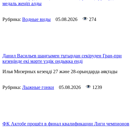
медаль жеңіп алды
Рубрика:
Водные виды
05.08.2026
274
Данил Васильев шаңғымен тұғырдан секіруден Гран-при
кезеңінде екі мәрте үздік ондыққа енді
Илья Мизерных кезеңді 27 және 28-орындарда аяқтады
Рубрика:
Лыжные гонки
05.08.2026
1239
ФК Актобе прошёл в финал квалификации Лиги чемпионов