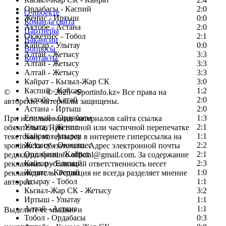
Ордабасы - Каспий
2:0
О проекте
Женис - Иртыш
0:0
Команда сайта
Актобе - Астана
2:0
Партнеры
Окжетпес - Тобол
2:1
Вакансии
Кайсар - Улытау
0:0
Вопросы
Алтай - Жетысу
3:3
Контакты
Алтай - Жетысу
3:3
Алтай - Жетысу
3:3
Кайрат - Кызыл-Жар СК
3:0
Каспий - Кайсар
1:2
©
Copyright
© 2025 «Sportinfo.kz» Все права на
Актобе - Алтай
2:0
авторские материалы защищены.
Астана - Иртыш
2:0
Елимай - Ордабасы
1:3
При использовании материалов сайта ссылка
Улытау - Женис
2:1
обязательна. При полной или частичной перепечатке
Кайрат - Атырау
1:1
текстовых материалов в интернете гиперссылка на
Жетысу - Окжетпес
2:2
sportinfo.kz обязательна. Адрес электронной почты
Ордабасы - Кайрат
2:1
редакции: sportinfo.official@gmail.com. За содержание
Кайсар - Елимай
2:3
рекламных публикаций ответственность несет
Женис - Каспий
1:0
рекламодатель. Редакция не всегда разделяет мнение
Атырау - Тобол
1:1
авторов.
Кызыл-Жар СК - Жетысу
3:2
Заметили ошибку в тексте?
Иртыш - Улытау
1:1
Алтай - Астана
1:1
Выделите ее мышью и
Тобол - Ордабасы
0:3