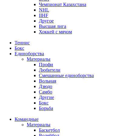
Чемпионат Казахстана
NHL
IIHF
Другое
Высшая лига
Хоккей с мячом
Теннис
Бокс
Единоборства
Материалы
Профи
Любители
Смешанные единоборства
Вольная
Дзюдо
Самбо
Другие
Бокс
Борьба
Командные
Материалы
Баскетбол
Волейбол