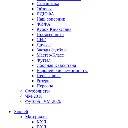
Статистика
Обзоры
ЛДЮФА
Наш соперник
ФИФА
Кубок Казахстана
Премьер-лига
СНГ
Другое
Звезды футбола
Мастер-Класс
Футзал
Сборная Казахстана
Европейские чемпионаты
Первая лига
Резерв
Персона
Футболисты
ЧМ-2018
Футбол - ЧМ-2026
Хоккей
Материалы
КХЛ
ВХЛ