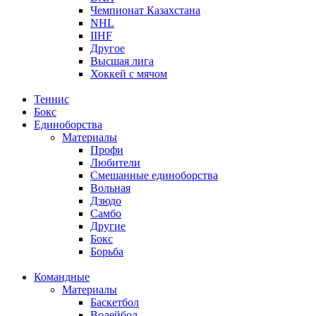
Чемпионат Казахстана
NHL
IIHF
Другое
Высшая лига
Хоккей с мячом
Теннис
Бокс
Единоборства
Материалы
Профи
Любители
Смешанные единоборства
Вольная
Дзюдо
Самбо
Другие
Бокс
Борьба
Командные
Материалы
Баскетбол
Волейбол