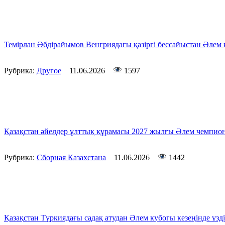
Темірлан Әбдірайымов Венгриядағы қазіргі бессайыстан Әлем
Рубрика:
Другое
11.06.2026
1597
Қазақстан әйелдер ұлттық құрамасы 2027 жылғы Әлем чемпион
Рубрика:
Сборная Казахстана
11.06.2026
1442
Қазақстан Түркиядағы садақ атудан Әлем кубогы кезеңінде үзд