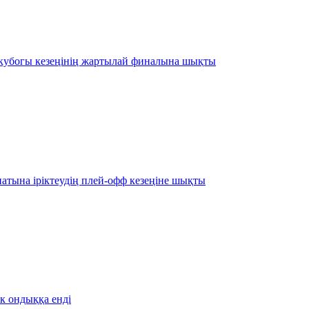
 кубогы кезеңінің жартылай финалына шықты
атына іріктеудің плей-офф кезеңіне шықты
ік ондыққа енді