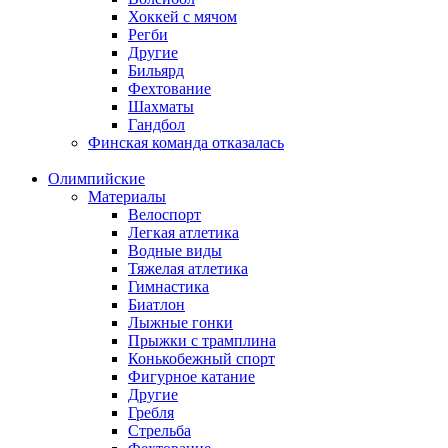
Хоккей с мячом
Регби
Другие
Бильярд
Фехтование
Шахматы
Гандбол
Финская команда отказалась
Олимпийские
Материалы
Велоспорт
Легкая атлетика
Водные виды
Тяжелая атлетика
Гимнастика
Биатлон
Лыжные гонки
Прыжки с трамплина
Конькобежный спорт
Фигурное катание
Другие
Гребля
Стрельба