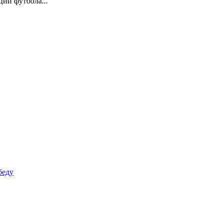
ии футбола...
беду