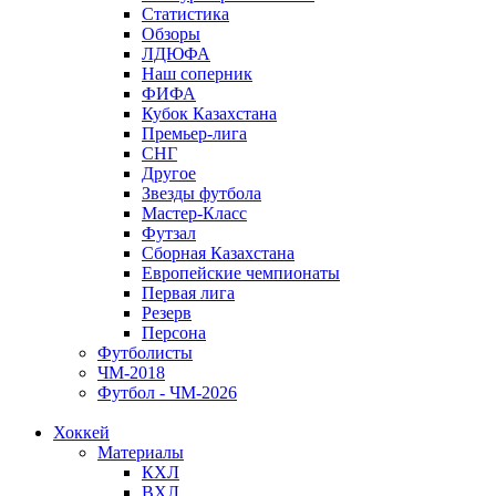
Статистика
Обзоры
ЛДЮФА
Наш соперник
ФИФА
Кубок Казахстана
Премьер-лига
СНГ
Другое
Звезды футбола
Мастер-Класс
Футзал
Сборная Казахстана
Европейские чемпионаты
Первая лига
Резерв
Персона
Футболисты
ЧМ-2018
Футбол - ЧМ-2026
Хоккей
Материалы
КХЛ
ВХЛ