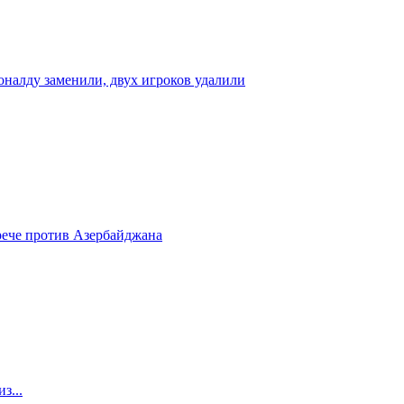
налду заменили, двух игроков удалили
рече против Азербайджана
з...