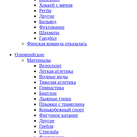
Хоккей с мячом
Регби
Другие
Бильярд
Фехтование
Шахматы
Гандбол
Финская команда отказалась
Олимпийские
Материалы
Велоспорт
Легкая атлетика
Водные виды
Тяжелая атлетика
Гимнастика
Биатлон
Лыжные гонки
Прыжки с трамплина
Конькобежный спорт
Фигурное катание
Другие
Гребля
Стрельба