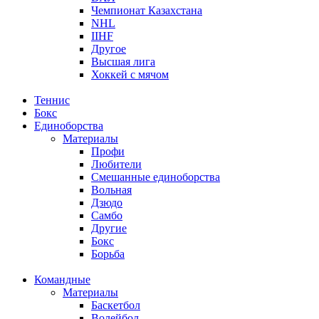
Чемпионат Казахстана
NHL
IIHF
Другое
Высшая лига
Хоккей с мячом
Теннис
Бокс
Единоборства
Материалы
Профи
Любители
Смешанные единоборства
Вольная
Дзюдо
Самбо
Другие
Бокс
Борьба
Командные
Материалы
Баскетбол
Волейбол