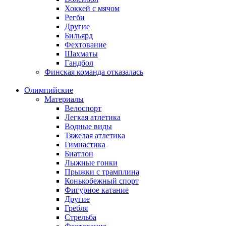
Хоккей с мячом
Регби
Другие
Бильярд
Фехтование
Шахматы
Гандбол
Финская команда отказалась
Олимпийские
Материалы
Велоспорт
Легкая атлетика
Водные виды
Тяжелая атлетика
Гимнастика
Биатлон
Лыжные гонки
Прыжки с трамплина
Конькобежный спорт
Фигурное катание
Другие
Гребля
Стрельба