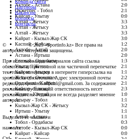
Команда сайта
Актобе - Астана
2:0
Партнеры
Окжетпес - Тобол
2:1
Вакансии
Кайсар - Улытау
0:0
Вопросы
Алтай - Жетысу
3:3
Контакты
Алтай - Жетысу
3:3
Алтай - Жетысу
3:3
Кайрат - Кызыл-Жар СК
3:0
Каспий - Кайсар
1:2
©
Copyright
© 2025 «Sportinfo.kz» Все права на
Актобе - Алтай
2:0
авторские материалы защищены.
Астана - Иртыш
2:0
Елимай - Ордабасы
1:3
При использовании материалов сайта ссылка
Улытау - Женис
2:1
обязательна. При полной или частичной перепечатке
Кайрат - Атырау
1:1
текстовых материалов в интернете гиперссылка на
Жетысу - Окжетпес
2:2
sportinfo.kz обязательна. Адрес электронной почты
Ордабасы - Кайрат
2:1
редакции: sportinfo.official@gmail.com. За содержание
Кайсар - Елимай
2:3
рекламных публикаций ответственность несет
Женис - Каспий
1:0
рекламодатель. Редакция не всегда разделяет мнение
Атырау - Тобол
1:1
авторов.
Кызыл-Жар СК - Жетысу
3:2
Заметили ошибку в тексте?
Иртыш - Улытау
1:1
Алтай - Астана
1:1
Выделите ее мышью и
Тобол - Ордабасы
0:3
нажмите
Актобе - Кызыл-Жар СК
0:0
Кайрат - Кайсар
0:0
Ctrl
Елимай - Женис
2:1