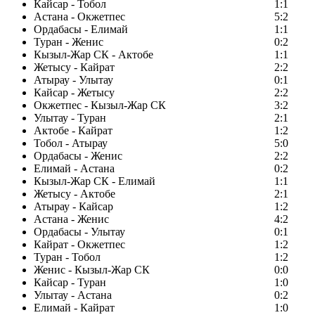
Кайсар - Тобол
1:1
Астана - Окжетпес
5:2
Ордабасы - Елимай
1:1
Туран - Женис
0:2
Кызыл-Жар СК - Актобе
1:1
Жетысу - Кайрат
2:2
Атырау - Улытау
0:1
Кайсар - Жетысу
2:2
Окжетпес - Кызыл-Жар СК
3:2
Улытау - Туран
2:1
Актобе - Кайрат
1:2
Тобол - Атырау
5:0
Ордабасы - Женис
2:2
Елимай - Астана
0:2
Кызыл-Жар СК - Елимай
1:1
Жетысу - Актобе
2:1
Атырау - Кайсар
1:2
Астана - Женис
4:2
Ордабасы - Улытау
0:1
Кайрат - Окжетпес
1:2
Туран - Тобол
1:2
Женис - Кызыл-Жар СК
0:0
Кайсар - Туран
1:0
Улытау - Астана
0:2
Елимай - Кайрат
1:0