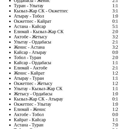
Ордабасы - Женис
2:1
Туран - Улытау
1:1
Кызыл-Жар СК - Окжетпес
3:1
Атырау - Тобол
1:0
Окжетпес - Кайрат
0:1
Астана - Кайсар
5:1
Елимай - Кызыл-Жар СК
2:0
Актобе - Жетысу
3:2
Улытау - Ордабасы
2:1
Женис - Астана
3:2
Кайсар - Атырау
0:0
Тобол - Туран
2:0
Кайсар - Ордабасы
1:1
Елимай - Актобе
2:1
Женис - Кайрат
1:2
Атырау - Туран
1:1
Окжетпес - Жетысу
1:2
Улытау - Кызыл-Жар СК
1:1
Жетысу - Ордабасы
1:0
Кызыл-Жар СК - Атырау
0:1
Окжетпес - Улытау
1:0
Елимай - Женис
1:2
Актобе - Тобол
0:0
Кайрат - Кайсар
1:1
Астана - Туран
7:0