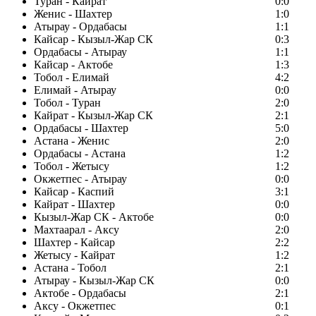
Туран - Кайрат
0:0
Женис - Шахтер
1:0
Атырау - Ордабасы
1:1
Кайсар - Кызыл-Жар СК
0:3
Ордабасы - Атырау
1:1
Кайсар - Актобе
1:3
Тобол - Елимай
4:2
Елимай - Атырау
0:0
Тобол - Туран
2:0
Кайрат - Кызыл-Жар СК
2:1
Ордабасы - Шахтер
5:0
Астана - Женис
2:0
Ордабасы - Астана
1:2
Тобол - Жетысу
1:2
Окжетпес - Атырау
0:0
Кайсар - Каспий
3:1
Кайрат - Шахтер
0:0
Кызыл-Жар СК - Актобе
0:0
Махтаарал - Аксу
2:0
Шахтер - Кайсар
2:2
Жетысу - Кайрат
1:2
Астана - Тобол
2:1
Атырау - Кызыл-Жар СК
0:0
Актобе - Ордабасы
2:1
Аксу - Окжетпес
0:1