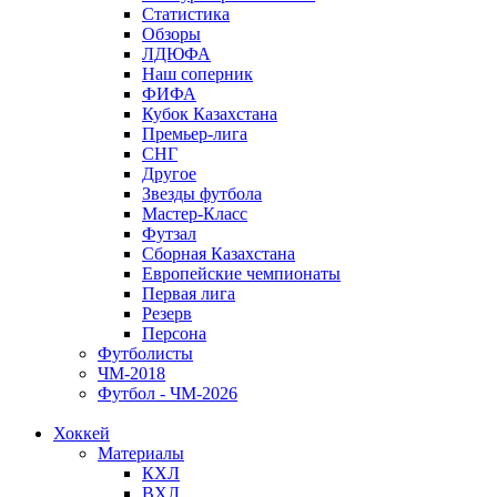
Статистика
Обзоры
ЛДЮФА
Наш соперник
ФИФА
Кубок Казахстана
Премьер-лига
СНГ
Другое
Звезды футбола
Мастер-Класс
Футзал
Сборная Казахстана
Европейские чемпионаты
Первая лига
Резерв
Персона
Футболисты
ЧМ-2018
Футбол - ЧМ-2026
Хоккей
Материалы
КХЛ
ВХЛ