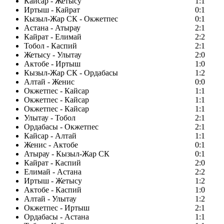
Кайсар - Жетысу
1:1
Иртыш - Кайрат
0:1
Кызыл-Жар СК - Окжетпес
0:1
Астана - Атырау
2:1
Кайрат - Елимай
2:2
Тобол - Каспий
2:1
Жетысу - Улытау
2:0
Актобе - Иртыш
1:0
Кызыл-Жар СК - Ордабасы
1:2
Алтай - Женис
0:0
Окжетпес - Кайсар
1:1
Окжетпес - Кайсар
1:1
Окжетпес - Кайсар
1:1
Улытау - Тобол
2:1
Ордабасы - Окжетпес
2:1
Кайсар - Алтай
1:1
Женис - Актобе
0:1
Атырау - Кызыл-Жар СК
0:1
Кайрат - Каспий
2:0
Елимай - Астана
2:2
Иртыш - Жетысу
1:2
Актобе - Каспий
1:0
Алтай - Улытау
1:2
Окжетпес - Иртыш
2:1
Ордабасы - Астана
1:1