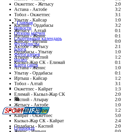
Окжетпес - Жетысу
2:0
Астана - Актобе
3:2
Тобол - Окжетпес
3:1
Улытау - Кайсар
1:0
Главная
Каспий - Ордабасы
3:2
Новости
Жетысу - Алтай
0:1
Обзоры матчей
Иртыш - Женис
0:1
Спортивный календарь
Кайсар - Иртыш
0:0
Футболисты
Актобе - Жетысу
2:1
Блоги
Ордабасы - Улытау
1:0
Фотогалерея
Атырау - Каспий
1:2
Видео
Кызыл-Жар СК - Елимай
0:1
Карта сайта
Астана - Женис
1:0
Улытау - Ордабасы
0:1
Иртыш - Кайсар
1:2
Тобол - Алтай
3:1
Есть идея?
Окжетпес - Кайрат
1:3
Сообщить о мероприятии
Елимай - Кызыл-Жар СК
2:0
Каспий - Атырау
Перейти на старый сайт
2:0
Жетысу - Актобе
1:0
Елимай - Атырау
1:2
Кайрат - Окжетпес
5:0
Кызыл-Жар СК - Кайрат
2:4
Ордабасы - Каспий
2:0
О проекте
Женис - Иртыш
0:0