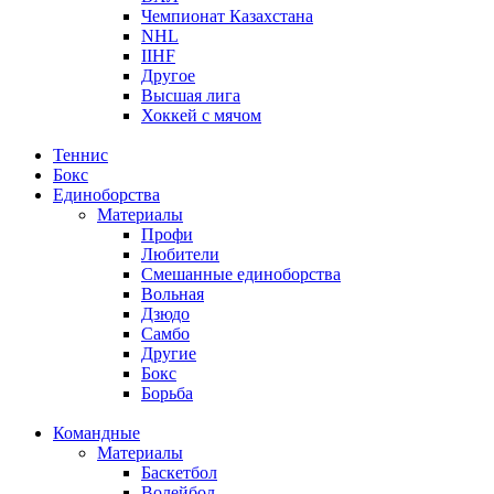
Чемпионат Казахстана
NHL
IIHF
Другое
Высшая лига
Хоккей с мячом
Теннис
Бокс
Единоборства
Материалы
Профи
Любители
Смешанные единоборства
Вольная
Дзюдо
Самбо
Другие
Бокс
Борьба
Командные
Материалы
Баскетбол
Волейбол