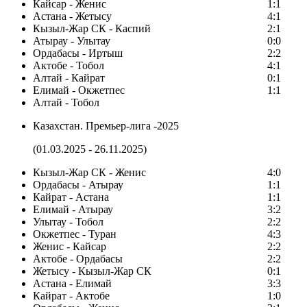
Кайсар - Женис
1:1
Астана - Жетысу
4:1
Кызыл-Жар СК - Каспий
2:1
Атырау - Улытау
0:0
Ордабасы - Иртыш
2:2
Актобе - Тобол
4:1
Алтай - Кайрат
0:1
Елимай - Окжетпес
1:1
Алтай - Тобол
Казахстан. Премьер-лига -2025
(01.03.2025 - 26.11.2025)
Кызыл-Жар СК - Женис
4:0
Ордабасы - Атырау
1:1
Кайрат - Астана
1:1
Елимай - Атырау
3:2
Улытау - Тобол
2:2
Окжетпес - Туран
4:3
Женис - Кайсар
2:2
Актобе - Ордабасы
2:2
Жетысу - Кызыл-Жар СК
0:1
Астана - Елимай
3:3
Кайрат - Актобе
1:0