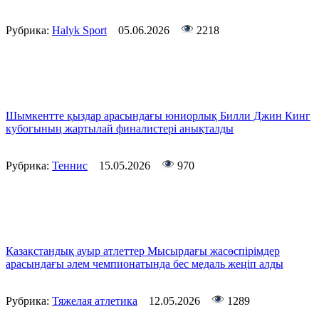
Рубрика:
Halyk Sport
05.06.2026
2218
Шымкентте қыздар арасындағы юниорлық Билли Джин Кинг
кубогының жартылай финалистері анықталды
Рубрика:
Теннис
15.05.2026
970
Қазақстандық ауыр атлеттер Мысырдағы жасөспірімдер
арасындағы әлем чемпионатында бес медаль жеңіп алды
Рубрика:
Тяжелая атлетика
12.05.2026
1289