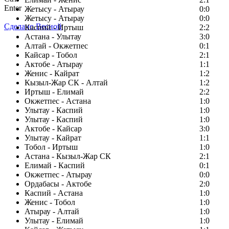
Enter
Жетысу - Атырау
0:0
Жетысу - Атырау
0:0
Сделано Весной
Каспий - Иртыш
2:2
Астана - Улытау
3:0
Алтай - Окжетпес
0:1
Кайсар - Тобол
2:1
Актобе - Атырау
1:1
Женис - Кайрат
1:2
Кызыл-Жар СК - Алтай
1:2
Иртыш - Елимай
2:2
Окжетпес - Астана
1:0
Улытау - Каспий
1:0
Улытау - Каспий
1:0
Актобе - Кайсар
3:0
Улытау - Кайрат
1:1
Тобол - Иртыш
1:0
Астана - Кызыл-Жар СК
2:1
Елимай - Каспий
0:1
Окжетпес - Атырау
0:0
Ордабасы - Актобе
2:0
Каспий - Астана
1:0
Женис - Тобол
1:0
Атырау - Алтай
1:0
Улытау - Елимай
1:0