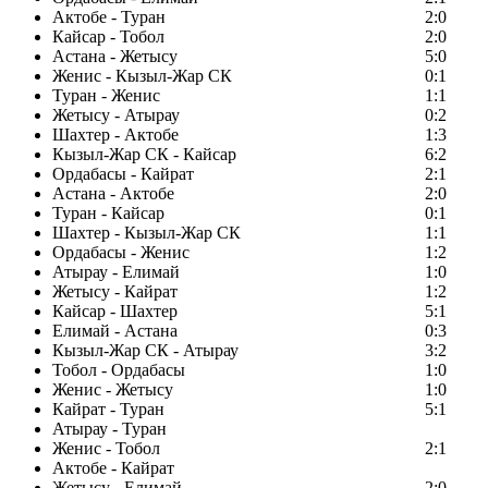
Актобе - Туран
2:0
Кайсар - Тобол
2:0
Астана - Жетысу
5:0
Женис - Кызыл-Жар СК
0:1
Туран - Женис
1:1
Жетысу - Атырау
0:2
Шахтер - Актобе
1:3
Кызыл-Жар СК - Кайсар
6:2
Ордабасы - Кайрат
2:1
Астана - Актобе
2:0
Туран - Кайсар
0:1
Шахтер - Кызыл-Жар СК
1:1
Ордабасы - Женис
1:2
Атырау - Елимай
1:0
Жетысу - Кайрат
1:2
Кайсар - Шахтер
5:1
Елимай - Астана
0:3
Кызыл-Жар СК - Атырау
3:2
Тобол - Ордабасы
1:0
Женис - Жетысу
1:0
Кайрат - Туран
5:1
Атырау - Туран
Женис - Тобол
2:1
Актобе - Кайрат
Жетысу - Елимай
2:0