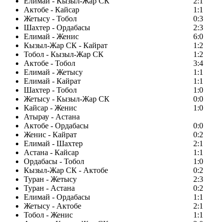
Елимай - Кызыл-Жар СК
2:1
Актобе - Кайсар
1:1
Жетысу - Тобол
0:3
Шахтер - Ордабасы
2:3
Елимай - Женис
6:0
Кызыл-Жар СК - Кайрат
1:2
Тобол - Кызыл-Жар СК
1:2
Актобе - Тобол
3:4
Елимай - Жетысу
1:1
Елимай - Кайрат
1:1
Шахтер - Тобол
1:0
Жетысу - Кызыл-Жар СК
0:0
Кайсар - Женис
1:0
Атырау - Астана
Актобе - Ордабасы
0:0
Женис - Кайрат
0:2
Елимай - Шахтер
2:1
Астана - Кайсар
1:1
Ордабасы - Тобол
1:0
Кызыл-Жар СК - Актобе
0:2
Туран - Жетысу
2:3
Туран - Астана
0:2
Елимай - Ордабасы
1:1
Жетысу - Актобе
2:1
Тобол - Женис
1:1