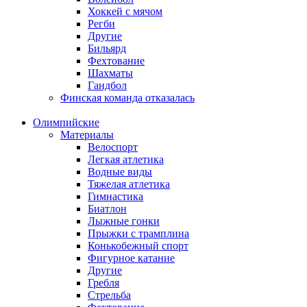
Хоккей с мячом
Регби
Другие
Бильярд
Фехтование
Шахматы
Гандбол
Финская команда отказалась
Олимпийские
Материалы
Велоспорт
Легкая атлетика
Водные виды
Тяжелая атлетика
Гимнастика
Биатлон
Лыжные гонки
Прыжки с трамплина
Конькобежный спорт
Фигурное катание
Другие
Гребля
Стрельба