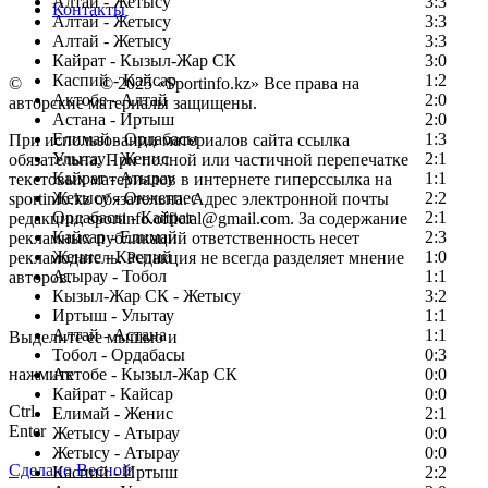
Алтай - Жетысу
3:3
Контакты
Алтай - Жетысу
3:3
Алтай - Жетысу
3:3
Кайрат - Кызыл-Жар СК
3:0
Каспий - Кайсар
1:2
©
Copyright
© 2025 «Sportinfo.kz» Все права на
Актобе - Алтай
2:0
авторские материалы защищены.
Астана - Иртыш
2:0
Елимай - Ордабасы
1:3
При использовании материалов сайта ссылка
Улытау - Женис
2:1
обязательна. При полной или частичной перепечатке
Кайрат - Атырау
1:1
текстовых материалов в интернете гиперссылка на
Жетысу - Окжетпес
2:2
sportinfo.kz обязательна. Адрес электронной почты
Ордабасы - Кайрат
2:1
редакции: sportinfo.official@gmail.com. За содержание
Кайсар - Елимай
2:3
рекламных публикаций ответственность несет
Женис - Каспий
1:0
рекламодатель. Редакция не всегда разделяет мнение
Атырау - Тобол
1:1
авторов.
Кызыл-Жар СК - Жетысу
3:2
Заметили ошибку в тексте?
Иртыш - Улытау
1:1
Алтай - Астана
1:1
Выделите ее мышью и
Тобол - Ордабасы
0:3
нажмите
Актобе - Кызыл-Жар СК
0:0
Кайрат - Кайсар
0:0
Ctrl
Елимай - Женис
2:1
Enter
Жетысу - Атырау
0:0
Жетысу - Атырау
0:0
Сделано Весной
Каспий - Иртыш
2:2