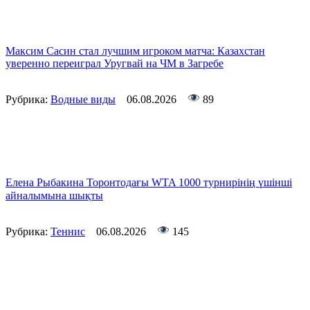
Максим Сасин стал лучшим игроком матча: Казахстан
уверенно переиграл Уругвай на ЧМ в Загребе
Рубрика:
Водные виды
06.08.2026
89
Елена Рыбакина Торонтодағы WTA 1000 турнирінің үшінші
айналымына шықты
Рубрика:
Теннис
06.08.2026
145