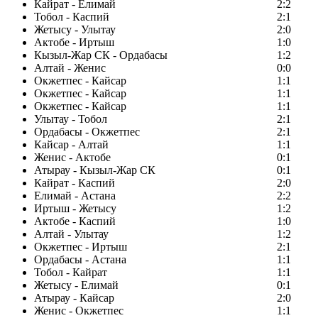
Кайрат - Елимай
2:2
Тобол - Каспий
2:1
Жетысу - Улытау
2:0
Актобе - Иртыш
1:0
Кызыл-Жар СК - Ордабасы
1:2
Алтай - Женис
0:0
Окжетпес - Кайсар
1:1
Окжетпес - Кайсар
1:1
Окжетпес - Кайсар
1:1
Улытау - Тобол
2:1
Ордабасы - Окжетпес
2:1
Кайсар - Алтай
1:1
Женис - Актобе
0:1
Атырау - Кызыл-Жар СК
0:1
Кайрат - Каспий
2:0
Елимай - Астана
2:2
Иртыш - Жетысу
1:2
Актобе - Каспий
1:0
Алтай - Улытау
1:2
Окжетпес - Иртыш
2:1
Ордабасы - Астана
1:1
Тобол - Кайрат
1:1
Жетысу - Елимай
0:1
Атырау - Кайсар
2:0
Женис - Окжетпес
1:1