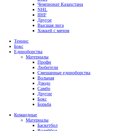
Чемпионат Казахстана
NHL
IIHF
Другое
Высшая лига
Хоккей с мячом
Теннис
Бокс
Единоборства
Материалы
Профи
Любители
Смешанные единоборства
Вольная
Дзюдо
Самбо
Другие
Бокс
Борьба
Командные
Материалы
Баскетбол
Волейбол