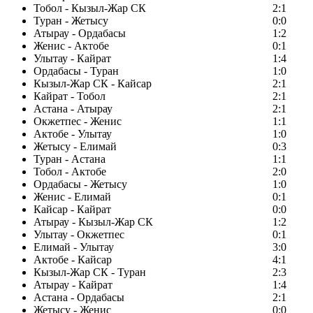
Тобол - Кызыл-Жар СК
2:1
Туран - Жетысу
0:0
Атырау - Ордабасы
1:2
Женис - Актобе
0:1
Улытау - Кайрат
1:4
Ордабасы - Туран
1:0
Кызыл-Жар СК - Кайсар
2:1
Кайрат - Тобол
2:1
Астана - Атырау
2:1
Окжетпес - Женис
1:1
Актобе - Улытау
1:0
Жетысу - Елимай
0:3
Туран - Астана
1:1
Тобол - Актобе
2:0
Ордабасы - Жетысу
1:0
Женис - Елимай
0:1
Кайсар - Кайрат
0:0
Атырау - Кызыл-Жар СК
1:2
Улытау - Окжетпес
0:1
Елимай - Улытау
3:0
Актобе - Кайсар
4:1
Кызыл-Жар СК - Туран
2:3
Атырау - Кайрат
1:4
Астана - Ордабасы
2:1
Жетысу - Женис
0:0