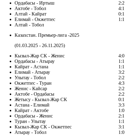
Ордабасы - Иртыш
2:2
Актобе - Тобол
4:1
Алтай - Кайрат
0:1
Елимай - Окжетпес
1:1
Алтай - Тобол
Казахстан. Премьер-лига -2025
(01.03.2025 - 26.11.2025)
Кызыл-Жар СК - Женис
4:0
Ордабасы - Атырау
1:1
Кайрат - Астана
1:1
Елимай - Атырау
3:2
Улытау - Тобол
2:2
Окжетпес - Туран
4:3
Женис - Кайсар
2:2
Актобе - Ордабасы
2:2
Жетысу - Кызыл-Жар СК
0:1
Астана - Елимай
3:3
Кайрат - Актобе
1:0
Ордабасы - Женис
2:1
Туран - Улытау
1:1
Кызыл-Жар СК - Окжетпес
3:1
Атырау - Тобол
1:0