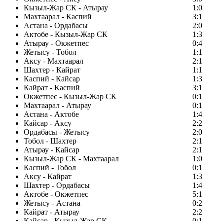
Кызыл-Жар СК - Атырау
1:0
Махтаарал - Каспий
3:1
Астана - Ордабасы
2:0
Актобе - Кызыл-Жар СК
1:3
Атырау - Окжетпес
0:4
Жетысу - Тобол
1:1
Аксу - Махтаарал
2:1
Шахтер - Кайрат
1:1
Каспий - Кайсар
1:3
Кайрат - Каспий
3:1
Окжетпес - Кызыл-Жар СК
0:1
Махтаарал - Атырау
0:1
Астана - Актобе
1:4
Кайсар - Аксу
2:2
Ордабасы - Жетысу
2:0
Тобол - Шахтер
2:1
Атырау - Кайсар
2:1
Кызыл-Жар СК - Махтаарал
1:0
Каспий - Тобол
0:1
Аксу - Кайрат
1:3
Шахтер - Ордабасы
1:4
Актобе - Окжетпес
5:1
Жетысу - Астана
0:2
Кайрат - Атырау
2:2
Кайсар - Кызыл-Жар СК
0:1