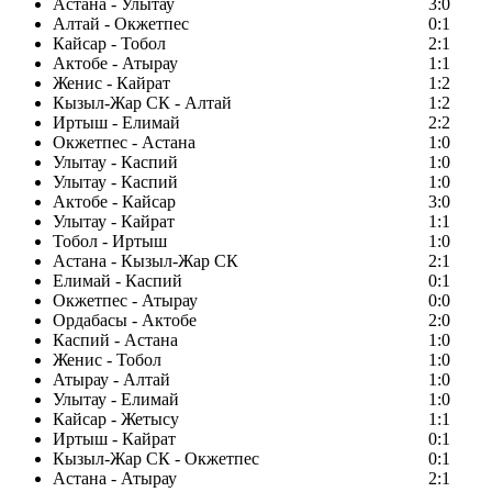
Астана - Улытау
3:0
Алтай - Окжетпес
0:1
Кайсар - Тобол
2:1
Актобе - Атырау
1:1
Женис - Кайрат
1:2
Кызыл-Жар СК - Алтай
1:2
Иртыш - Елимай
2:2
Окжетпес - Астана
1:0
Улытау - Каспий
1:0
Улытау - Каспий
1:0
Актобе - Кайсар
3:0
Улытау - Кайрат
1:1
Тобол - Иртыш
1:0
Астана - Кызыл-Жар СК
2:1
Елимай - Каспий
0:1
Окжетпес - Атырау
0:0
Ордабасы - Актобе
2:0
Каспий - Астана
1:0
Женис - Тобол
1:0
Атырау - Алтай
1:0
Улытау - Елимай
1:0
Кайсар - Жетысу
1:1
Иртыш - Кайрат
0:1
Кызыл-Жар СК - Окжетпес
0:1
Астана - Атырау
2:1