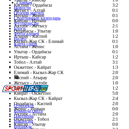
Главная
Каспий - Ордабасы
3:2
Новости
Жетысу - Алтай
0:1
Обзоры матчей
Иртыш - Женис
0:1
Спортивный календарь
Кайсар - Иртыш
0:0
Футболисты
Актобе - Жетысу
2:1
Блоги
Ордабасы - Улытау
1:0
Фотогалерея
Атырау - Каспий
1:2
Видео
Кызыл-Жар СК - Елимай
0:1
Карта сайта
Астана - Женис
1:0
Улытау - Ордабасы
0:1
Иртыш - Кайсар
1:2
Тобол - Алтай
3:1
Есть идея?
Окжетпес - Кайрат
1:3
Сообщить о мероприятии
Елимай - Кызыл-Жар СК
2:0
Каспий - Атырау
Перейти на старый сайт
2:0
Жетысу - Актобе
1:0
Елимай - Атырау
1:2
Кайрат - Окжетпес
5:0
Кызыл-Жар СК - Кайрат
2:4
Ордабасы - Каспий
2:0
О проекте
Женис - Иртыш
0:0
Команда сайта
Актобе - Астана
2:0
Партнеры
Окжетпес - Тобол
2:1
Вакансии
Кайсар - Улытау
0:0
Вопросы