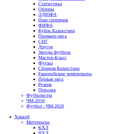
Статистика
Обзоры
ЛДЮФА
Наш соперник
ФИФА
Кубок Казахстана
Премьер-лига
СНГ
Другое
Звезды футбола
Мастер-Класс
Футзал
Сборная Казахстана
Европейские чемпионаты
Первая лига
Резерв
Персона
Футболисты
ЧМ-2018
Футбол - ЧМ-2026
Хоккей
Материалы
КХЛ
ВХЛ