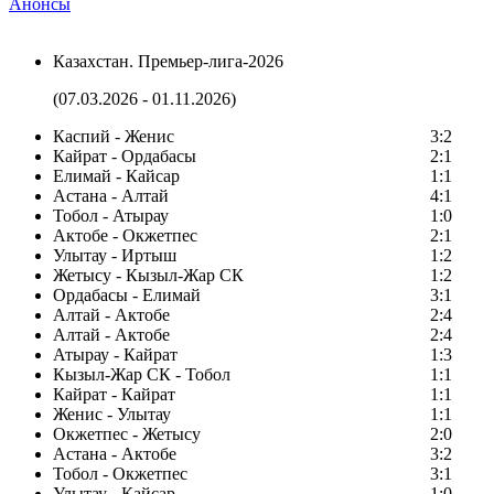
Анонсы
Казахстан. Премьер-лига-2026
(07.03.2026 - 01.11.2026)
Каспий - Женис
3:2
Кайрат - Ордабасы
2:1
Елимай - Кайсар
1:1
Астана - Алтай
4:1
Тобол - Атырау
1:0
Актобе - Окжетпес
2:1
Улытау - Иртыш
1:2
Жетысу - Кызыл-Жар СК
1:2
Ордабасы - Елимай
3:1
Алтай - Актобе
2:4
Алтай - Актобе
2:4
Атырау - Кайрат
1:3
Кызыл-Жар СК - Тобол
1:1
Кайрат - Кайрат
1:1
Женис - Улытау
1:1
Окжетпес - Жетысу
2:0
Астана - Актобе
3:2
Тобол - Окжетпес
3:1
Улытау - Кайсар
1:0