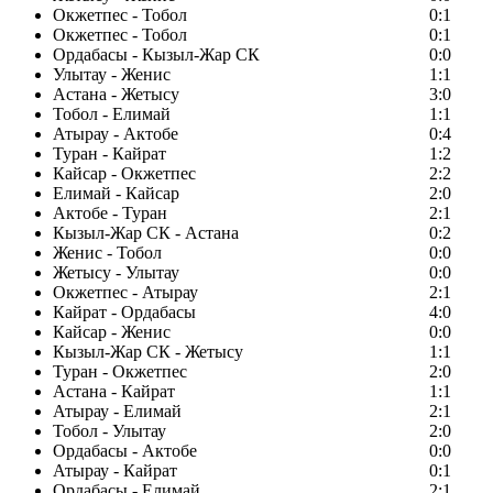
Окжетпес - Тобол
0:1
Окжетпес - Тобол
0:1
Ордабасы - Кызыл-Жар СК
0:0
Улытау - Женис
1:1
Астана - Жетысу
3:0
Тобол - Елимай
1:1
Атырау - Актобе
0:4
Туран - Кайрат
1:2
Кайсар - Окжетпес
2:2
Елимай - Кайсар
2:0
Актобе - Туран
2:1
Кызыл-Жар СК - Астана
0:2
Женис - Тобол
0:0
Жетысу - Улытау
0:0
Окжетпес - Атырау
2:1
Кайрат - Ордабасы
4:0
Кайсар - Женис
0:0
Кызыл-Жар СК - Жетысу
1:1
Туран - Окжетпес
2:0
Астана - Кайрат
1:1
Атырау - Елимай
2:1
Тобол - Улытау
2:0
Ордабасы - Актобе
0:0
Атырау - Кайрат
0:1
Ордабасы - Елимай
2:1