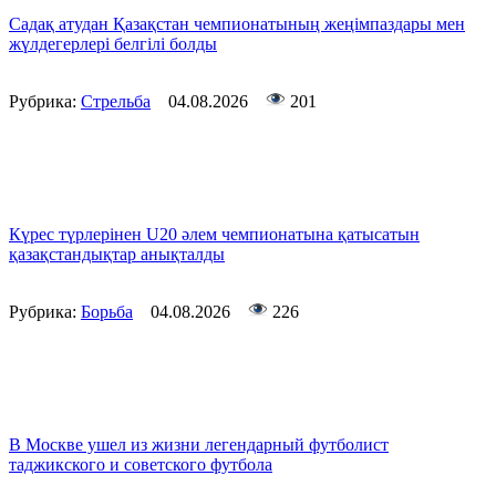
Садақ атудан Қазақстан чемпионатының жеңімпаздары мен
жүлдегерлері белгілі болды
Рубрика:
Стрельба
04.08.2026
201
Күрес түрлерінен U20 әлем чемпионатына қатысатын
қазақстандықтар анықталды
Рубрика:
Борьба
04.08.2026
226
В Москве ушел из жизни легендарный футболист
таджикского и советского футбола