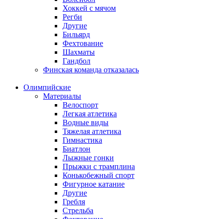
Хоккей с мячом
Регби
Другие
Бильярд
Фехтование
Шахматы
Гандбол
Финская команда отказалась
Олимпийские
Материалы
Велоспорт
Легкая атлетика
Водные виды
Тяжелая атлетика
Гимнастика
Биатлон
Лыжные гонки
Прыжки с трамплина
Конькобежный спорт
Фигурное катание
Другие
Гребля
Стрельба