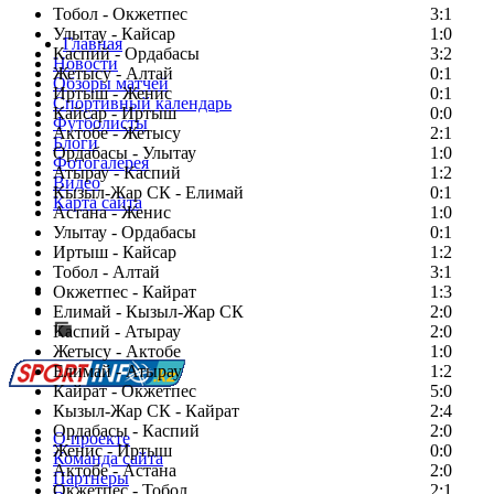
Тобол - Окжетпес
3:1
Улытау - Кайсар
1:0
Главная
Каспий - Ордабасы
3:2
Новости
Жетысу - Алтай
0:1
Обзоры матчей
Иртыш - Женис
0:1
Спортивный календарь
Кайсар - Иртыш
0:0
Футболисты
Актобе - Жетысу
2:1
Блоги
Ордабасы - Улытау
1:0
Фотогалерея
Атырау - Каспий
1:2
Видео
Кызыл-Жар СК - Елимай
0:1
Карта сайта
Астана - Женис
1:0
Улытау - Ордабасы
0:1
Иртыш - Кайсар
1:2
Тобол - Алтай
3:1
Есть идея?
Окжетпес - Кайрат
1:3
Сообщить о мероприятии
Елимай - Кызыл-Жар СК
2:0
Каспий - Атырау
Перейти на старый сайт
2:0
Жетысу - Актобе
1:0
Елимай - Атырау
1:2
Кайрат - Окжетпес
5:0
Кызыл-Жар СК - Кайрат
2:4
Ордабасы - Каспий
2:0
О проекте
Женис - Иртыш
0:0
Команда сайта
Актобе - Астана
2:0
Партнеры
Окжетпес - Тобол
2:1