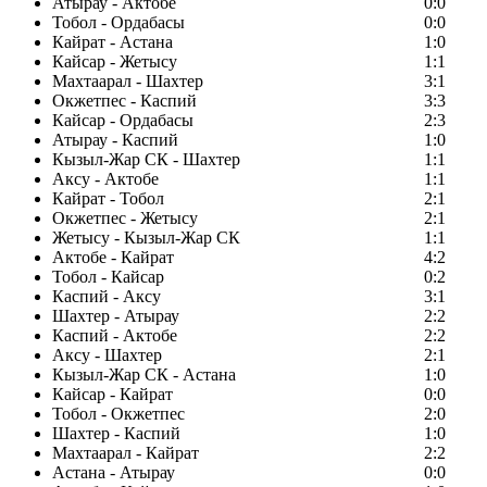
Атырау - Актобе
0:0
Тобол - Ордабасы
0:0
Кайрат - Астана
1:0
Кайсар - Жетысу
1:1
Махтаарал - Шахтер
3:1
Окжетпес - Каспий
3:3
Кайсар - Ордабасы
2:3
Атырау - Каспий
1:0
Кызыл-Жар СК - Шахтер
1:1
Аксу - Актобе
1:1
Кайрат - Тобол
2:1
Окжетпес - Жетысу
2:1
Жетысу - Кызыл-Жар СК
1:1
Актобе - Кайрат
4:2
Тобол - Кайсар
0:2
Каспий - Аксу
3:1
Шахтер - Атырау
2:2
Каспий - Актобе
2:2
Аксу - Шахтер
2:1
Кызыл-Жар СК - Астана
1:0
Кайсар - Кайрат
0:0
Тобол - Окжетпес
2:0
Шахтер - Каспий
1:0
Махтаарал - Кайрат
2:2
Астана - Атырау
0:0