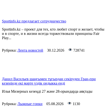
Sportinfo.kz предлагает сотрудничество
Sportinfo.kz – проект для тех, кто любит спорт и желает, чтобы
и в спорте, и в жизни всегда торжествовали принципы Fair
Play...
Рубрика:
Лента новостей
30.12.2026
728741
Данил Васильев шаңғымен тұғырдан секіруден Гран-при
кезеңінде екі мәрте үздік ондыққа енді
Илья Мизерных кезеңді 27 және 28-орындарда аяқтады
Рубрика:
Лыжные гонки
05.08.2026
1130