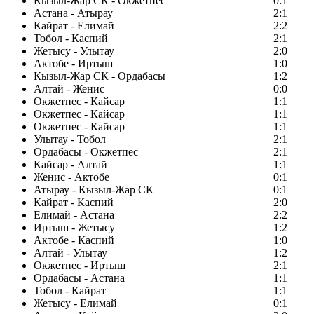
Кызыл-Жар СК - Окжетпес
0:1
Астана - Атырау
2:1
Кайрат - Елимай
2:2
Тобол - Каспий
2:1
Жетысу - Улытау
2:0
Актобе - Иртыш
1:0
Кызыл-Жар СК - Ордабасы
1:2
Алтай - Женис
0:0
Окжетпес - Кайсар
1:1
Окжетпес - Кайсар
1:1
Окжетпес - Кайсар
1:1
Улытау - Тобол
2:1
Ордабасы - Окжетпес
2:1
Кайсар - Алтай
1:1
Женис - Актобе
0:1
Атырау - Кызыл-Жар СК
0:1
Кайрат - Каспий
2:0
Елимай - Астана
2:2
Иртыш - Жетысу
1:2
Актобе - Каспий
1:0
Алтай - Улытау
1:2
Окжетпес - Иртыш
2:1
Ордабасы - Астана
1:1
Тобол - Кайрат
1:1
Жетысу - Елимай
0:1