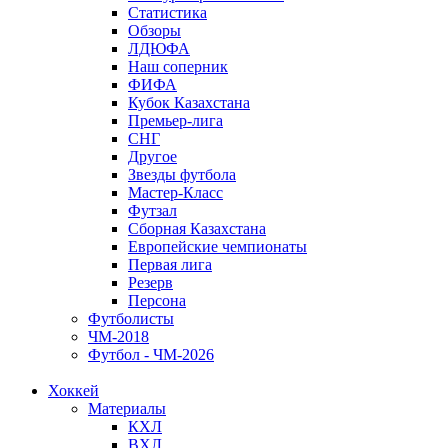
Статистика
Обзоры
ЛДЮФА
Наш соперник
ФИФА
Кубок Казахстана
Премьер-лига
СНГ
Другое
Звезды футбола
Мастер-Класс
Футзал
Сборная Казахстана
Европейские чемпионаты
Первая лига
Резерв
Персона
Футболисты
ЧМ-2018
Футбол - ЧМ-2026
Хоккей
Материалы
КХЛ
ВХЛ