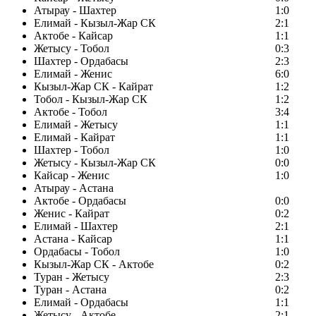
Атырау - Шахтер
1:0
Елимай - Кызыл-Жар СК
2:1
Актобе - Кайсар
1:1
Жетысу - Тобол
0:3
Шахтер - Ордабасы
2:3
Елимай - Женис
6:0
Кызыл-Жар СК - Кайрат
1:2
Тобол - Кызыл-Жар СК
1:2
Актобе - Тобол
3:4
Елимай - Жетысу
1:1
Елимай - Кайрат
1:1
Шахтер - Тобол
1:0
Жетысу - Кызыл-Жар СК
0:0
Кайсар - Женис
1:0
Атырау - Астана
Актобе - Ордабасы
0:0
Женис - Кайрат
0:2
Елимай - Шахтер
2:1
Астана - Кайсар
1:1
Ордабасы - Тобол
1:0
Кызыл-Жар СК - Актобе
0:2
Туран - Жетысу
2:3
Туран - Астана
0:2
Елимай - Ордабасы
1:1
Жетысу - Актобе
2:1