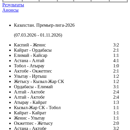
Результаты
Анонсы
Казахстан. Премьер-лига-2026
(07.03.2026 - 01.11.2026)
Каспий - Женис
3:2
Кайрат - Ордабасы
2:1
Елимай - Кайсар
1:1
Астана - Алтай
4:1
Тобол - Атырау
1:0
Актобе - Окжетпес
2:1
Улытау - Иртыш
1:2
Жетысу - Кызыл-Жар СК
1:2
Ордабасы - Елимай
3:1
Алтай - Актобе
2:4
Алтай - Актобе
2:4
Атырау - Кайрат
1:3
Кызыл-Жар СК - Тобол
1:1
Кайрат - Кайрат
1:1
Женис - Улытау
1:1
Окжетпес - Жетысу
2:0
Астана - Актобе
3:2