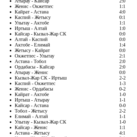
Атырау - Кайсар
2:0
Женис - Окжетпес
1:1
Кайрат - Астана
4:0
Каспий - Жетысу
0:1
Улытау - Актобе
1:1
Иртыш - Алтай
1:0
Кайсар - Кызыл-Жар СК
0:0
Алтай - Каспий
0:0
Актобе - Елимай
1:4
Жетысу - Кайрат
0:0
Окжетпес - Улытау
2:1
Астана - Тобол
2:0
Ордабасы - Кайсар
2:0
Атырау - Женис
0:0
Кызыл-Жар СК - Иртыш
2-2
Каспий - Окжетпес
1-3
Женис - Ордабасы
0-2
Кайрат - Актобе
1-0
Иртыш - Атырау
1-1
Кайсар - Астана
0-0
Тобол - Жетысу
2-2
Елимай - Алтай
1-1
Улытау - Кызыл-Жар СК
1-0
Кайсар - Женис
1:1
Астана - Жетысу
4:1