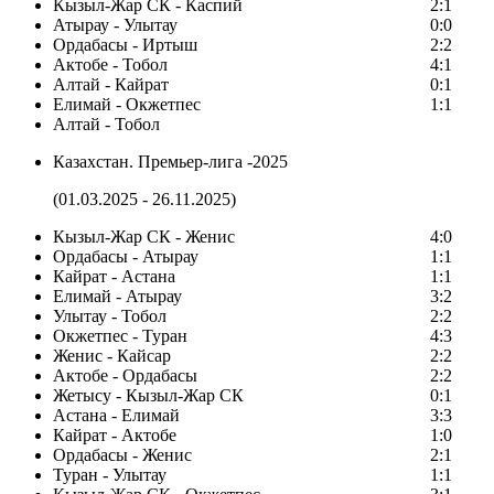
Кызыл-Жар СК - Каспий
2:1
Атырау - Улытау
0:0
Ордабасы - Иртыш
2:2
Актобе - Тобол
4:1
Алтай - Кайрат
0:1
Елимай - Окжетпес
1:1
Алтай - Тобол
Казахстан. Премьер-лига -2025
(01.03.2025 - 26.11.2025)
Кызыл-Жар СК - Женис
4:0
Ордабасы - Атырау
1:1
Кайрат - Астана
1:1
Елимай - Атырау
3:2
Улытау - Тобол
2:2
Окжетпес - Туран
4:3
Женис - Кайсар
2:2
Актобе - Ордабасы
2:2
Жетысу - Кызыл-Жар СК
0:1
Астана - Елимай
3:3
Кайрат - Актобе
1:0
Ордабасы - Женис
2:1
Туран - Улытау
1:1