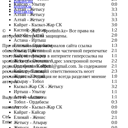
Вакансии
Кайсар - Улытау
0:0
Вопросы
Алтай - Жетысу
3:3
Контакты
Алтай - Жетысу
3:3
Алтай - Жетысу
3:3
Кайрат - Кызыл-Жар СК
3:0
Каспий - Кайсар
1:2
©
Copyright
© 2025 «Sportinfo.kz» Все права на
Актобе - Алтай
2:0
авторские материалы защищены.
Астана - Иртыш
2:0
Елимай - Ордабасы
1:3
При использовании материалов сайта ссылка
Улытау - Женис
2:1
обязательна. При полной или частичной перепечатке
Кайрат - Атырау
1:1
текстовых материалов в интернете гиперссылка на
Жетысу - Окжетпес
2:2
sportinfo.kz обязательна. Адрес электронной почты
Ордабасы - Кайрат
2:1
редакции: sportinfo.official@gmail.com. За содержание
Кайсар - Елимай
2:3
рекламных публикаций ответственность несет
Женис - Каспий
1:0
рекламодатель. Редакция не всегда разделяет мнение
Атырау - Тобол
1:1
авторов.
Кызыл-Жар СК - Жетысу
3:2
Заметили ошибку в тексте?
Иртыш - Улытау
1:1
Алтай - Астана
1:1
Выделите ее мышью и
Тобол - Ордабасы
0:3
нажмите
Актобе - Кызыл-Жар СК
0:0
Кайрат - Кайсар
0:0
Ctrl
Елимай - Женис
2:1
Enter
Жетысу - Атырау
0:0
Жетысу - Атырау
0:0