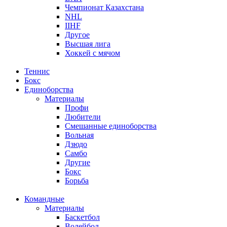
Чемпионат Казахстана
NHL
IIHF
Другое
Высшая лига
Хоккей с мячом
Теннис
Бокс
Единоборства
Материалы
Профи
Любители
Смешанные единоборства
Вольная
Дзюдо
Самбо
Другие
Бокс
Борьба
Командные
Материалы
Баскетбол
Волейбол