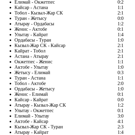
Елимай - Окжетпес
0:2
Кайсар - Астана
1:1
Тобол - Кызыл-Жар СК
2:1
Туран - Жетысу
0:0
Атырау - Ордабасы
1:2
Женис - Актобе
0:1
Улытау - Кайрат
1:4
Ордабасы - Туран
1:0
Кызыл-Жар СК - Кайсар
2:1
Кайрат - Тобол
2:1
Астана - Атырау
2:1
Окжетпес - Женис
1:1
Актобе - Улытау
1:0
Жетысу - Елимай
0:3
Туран - Астана
1:1
Тобол - Актобе
2:0
Ордабасы - Жетысу
1:0
Женис - Елимай
0:1
Кайсар - Кайрат
0:0
Атырау - Кызыл-Жар СК
1:2
Улытау - Окжетпес
0:1
Елимай - Улытау
3:0
Актобе - Кайсар
4:1
Кызыл-Жар СК - Туран
2:3
Атырау - Кайрат
1:4