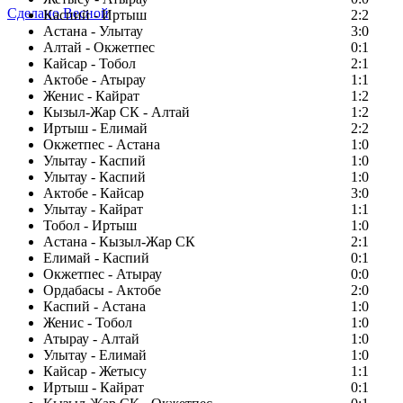
Сделано Весной
Каспий - Иртыш
2:2
Астана - Улытау
3:0
Алтай - Окжетпес
0:1
Кайсар - Тобол
2:1
Актобе - Атырау
1:1
Женис - Кайрат
1:2
Кызыл-Жар СК - Алтай
1:2
Иртыш - Елимай
2:2
Окжетпес - Астана
1:0
Улытау - Каспий
1:0
Улытау - Каспий
1:0
Актобе - Кайсар
3:0
Улытау - Кайрат
1:1
Тобол - Иртыш
1:0
Астана - Кызыл-Жар СК
2:1
Елимай - Каспий
0:1
Окжетпес - Атырау
0:0
Ордабасы - Актобе
2:0
Каспий - Астана
1:0
Женис - Тобол
1:0
Атырау - Алтай
1:0
Улытау - Елимай
1:0
Кайсар - Жетысу
1:1
Иртыш - Кайрат
0:1