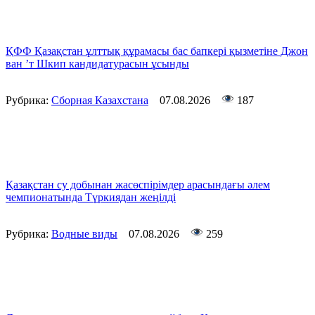
ҚФФ Қазақстан ұлттық құрамасы бас бапкері қызметіне Джон
ван ’т Шкип кандидатурасын ұсынды
Рубрика:
Сборная Казахстана
07.08.2026
187
Қазақстан су добынан жасөспірімдер арасындағы әлем
чемпионатында Түркиядан жеңілді
Рубрика:
Водные виды
07.08.2026
259