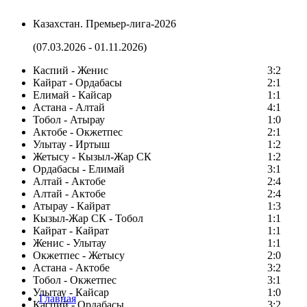
Казахстан. Премьер-лига-2026
(07.03.2026 - 01.11.2026)
Каспий - Женис
3:2
Кайрат - Ордабасы
2:1
Елимай - Кайсар
1:1
Астана - Алтай
4:1
Тобол - Атырау
1:0
Актобе - Окжетпес
2:1
Улытау - Иртыш
1:2
Жетысу - Кызыл-Жар СК
1:2
Ордабасы - Елимай
3:1
Алтай - Актобе
2:4
Алтай - Актобе
2:4
Атырау - Кайрат
1:3
Кызыл-Жар СК - Тобол
1:1
Кайрат - Кайрат
1:1
Женис - Улытау
1:1
Окжетпес - Жетысу
2:0
Астана - Актобе
3:2
Тобол - Окжетпес
3:1
Улытау - Кайсар
1:0
Главная
Каспий - Ордабасы
3:2