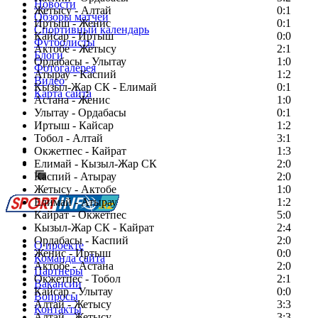
Новости
Жетысу - Алтай
0:1
Обзоры матчей
Иртыш - Женис
0:1
Спортивный календарь
Кайсар - Иртыш
0:0
Футболисты
Актобе - Жетысу
2:1
Блоги
Ордабасы - Улытау
1:0
Фотогалерея
Атырау - Каспий
1:2
Видео
Кызыл-Жар СК - Елимай
0:1
Карта сайта
Астана - Женис
1:0
Улытау - Ордабасы
0:1
Иртыш - Кайсар
1:2
Тобол - Алтай
3:1
Есть идея?
Окжетпес - Кайрат
1:3
Сообщить о мероприятии
Елимай - Кызыл-Жар СК
2:0
Каспий - Атырау
Перейти на старый сайт
2:0
Жетысу - Актобе
1:0
Елимай - Атырау
1:2
Кайрат - Окжетпес
5:0
Кызыл-Жар СК - Кайрат
2:4
Ордабасы - Каспий
2:0
О проекте
Женис - Иртыш
0:0
Команда сайта
Актобе - Астана
2:0
Партнеры
Окжетпес - Тобол
2:1
Вакансии
Кайсар - Улытау
0:0
Вопросы
Алтай - Жетысу
3:3
Контакты
Алтай - Жетысу
3:3