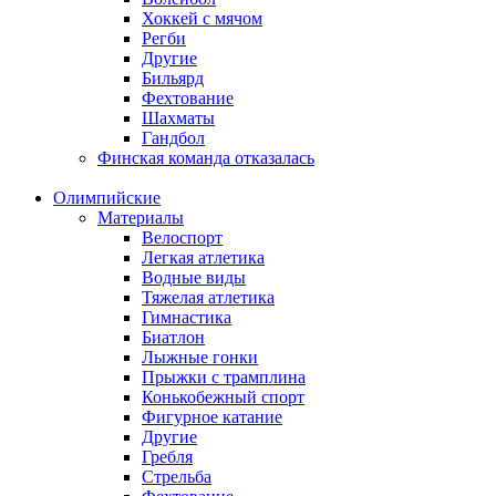
Хоккей с мячом
Регби
Другие
Бильярд
Фехтование
Шахматы
Гандбол
Финская команда отказалась
Олимпийские
Материалы
Велоспорт
Легкая атлетика
Водные виды
Тяжелая атлетика
Гимнастика
Биатлон
Лыжные гонки
Прыжки с трамплина
Конькобежный спорт
Фигурное катание
Другие
Гребля
Стрельба