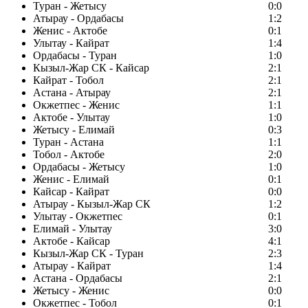
Туран - Жетысу
0:0
Атырау - Ордабасы
1:2
Женис - Актобе
0:1
Улытау - Кайрат
1:4
Ордабасы - Туран
1:0
Кызыл-Жар СК - Кайсар
2:1
Кайрат - Тобол
2:1
Астана - Атырау
2:1
Окжетпес - Женис
1:1
Актобе - Улытау
1:0
Жетысу - Елимай
0:3
Туран - Астана
1:1
Тобол - Актобе
2:0
Ордабасы - Жетысу
1:0
Женис - Елимай
0:1
Кайсар - Кайрат
0:0
Атырау - Кызыл-Жар СК
1:2
Улытау - Окжетпес
0:1
Елимай - Улытау
3:0
Актобе - Кайсар
4:1
Кызыл-Жар СК - Туран
2:3
Атырау - Кайрат
1:4
Астана - Ордабасы
2:1
Жетысу - Женис
0:0
Окжетпес - Тобол
0:1