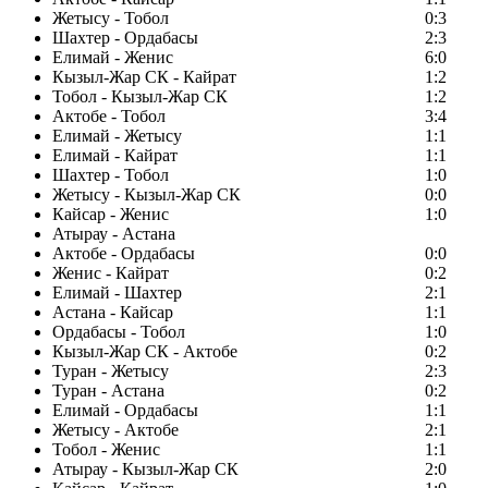
Жетысу - Тобол
0:3
Шахтер - Ордабасы
2:3
Елимай - Женис
6:0
Кызыл-Жар СК - Кайрат
1:2
Тобол - Кызыл-Жар СК
1:2
Актобе - Тобол
3:4
Елимай - Жетысу
1:1
Елимай - Кайрат
1:1
Шахтер - Тобол
1:0
Жетысу - Кызыл-Жар СК
0:0
Кайсар - Женис
1:0
Атырау - Астана
Актобе - Ордабасы
0:0
Женис - Кайрат
0:2
Елимай - Шахтер
2:1
Астана - Кайсар
1:1
Ордабасы - Тобол
1:0
Кызыл-Жар СК - Актобе
0:2
Туран - Жетысу
2:3
Туран - Астана
0:2
Елимай - Ордабасы
1:1
Жетысу - Актобе
2:1
Тобол - Женис
1:1
Атырау - Кызыл-Жар СК
2:0