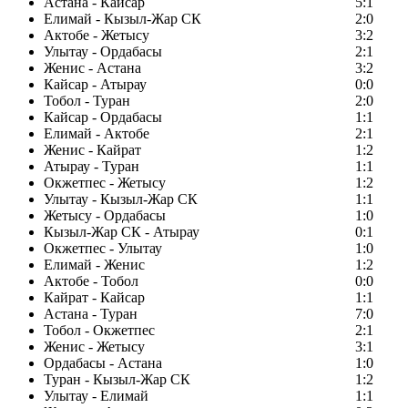
Астана - Кайсар
5:1
Елимай - Кызыл-Жар СК
2:0
Актобе - Жетысу
3:2
Улытау - Ордабасы
2:1
Женис - Астана
3:2
Кайсар - Атырау
0:0
Тобол - Туран
2:0
Кайсар - Ордабасы
1:1
Елимай - Актобе
2:1
Женис - Кайрат
1:2
Атырау - Туран
1:1
Окжетпес - Жетысу
1:2
Улытау - Кызыл-Жар СК
1:1
Жетысу - Ордабасы
1:0
Кызыл-Жар СК - Атырау
0:1
Окжетпес - Улытау
1:0
Елимай - Женис
1:2
Актобе - Тобол
0:0
Кайрат - Кайсар
1:1
Астана - Туран
7:0
Тобол - Окжетпес
2:1
Женис - Жетысу
3:1
Ордабасы - Астана
1:0
Туран - Кызыл-Жар СК
1:2
Улытау - Елимай
1:1