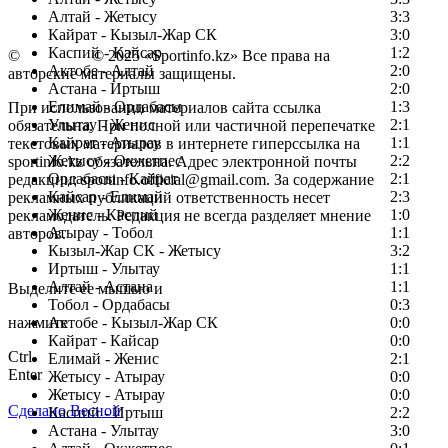
Алтай - Жетысу
3:3
Кайрат - Кызыл-Жар СК
3:0
Каспий - Кайсар
1:2
©
Copyright
© 2025 «Sportinfo.kz» Все права на
Актобе - Алтай
2:0
авторские материалы защищены.
Астана - Иртыш
2:0
Елимай - Ордабасы
1:3
При использовании материалов сайта ссылка
Улытау - Женис
2:1
обязательна. При полной или частичной перепечатке
Кайрат - Атырау
1:1
текстовых материалов в интернете гиперссылка на
Жетысу - Окжетпес
2:2
sportinfo.kz обязательна. Адрес электронной почты
Ордабасы - Кайрат
2:1
редакции: sportinfo.official@gmail.com. За содержание
Кайсар - Елимай
2:3
рекламных публикаций ответственность несет
Женис - Каспий
1:0
рекламодатель. Редакция не всегда разделяет мнение
Атырау - Тобол
1:1
авторов.
Кызыл-Жар СК - Жетысу
3:2
Заметили ошибку в тексте?
Иртыш - Улытау
1:1
Алтай - Астана
1:1
Выделите ее мышью и
Тобол - Ордабасы
0:3
нажмите
Актобе - Кызыл-Жар СК
0:0
Кайрат - Кайсар
0:0
Ctrl
Елимай - Женис
2:1
Enter
Жетысу - Атырау
0:0
Жетысу - Атырау
0:0
Сделано Весной
Каспий - Иртыш
2:2
Астана - Улытау
3:0