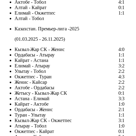
Актобе - Тобол
4:1
Алтай - Кайрат
0:1
Елимай - Окжетпес
1:1
Алтай - Тобол
Казахстан. Премьер-лига -2025
(01.03.2025 - 26.11.2025)
Кызыл-Жар СК - Женис
4:0
Ордабасы - Атырау
1:1
Кайрат - Астана
1:1
Елимай - Атырау
3:2
Улытау - Тобол
2:2
Окжетпес - Туран
4:3
Женис - Кайсар
2:2
Актобе - Ордабасы
2:2
Жетысу - Кызыл-Жар СК
0:1
Астана - Елимай
3:3
Кайрат - Актобе
1:0
Ордабасы - Женис
2:1
Туран - Улытау
1:1
Кызыл-Жар СК - Окжетпес
3:1
Атырау - Тобол
1:0
Окжетпес - Кайрат
0:1