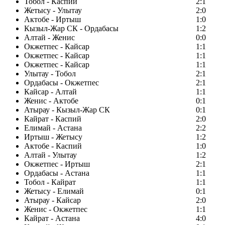
Тобол - Каспий
2:1
Жетысу - Улытау
2:0
Актобе - Иртыш
1:0
Кызыл-Жар СК - Ордабасы
1:2
Алтай - Женис
0:0
Окжетпес - Кайсар
1:1
Окжетпес - Кайсар
1:1
Окжетпес - Кайсар
1:1
Улытау - Тобол
2:1
Ордабасы - Окжетпес
2:1
Кайсар - Алтай
1:1
Женис - Актобе
0:1
Атырау - Кызыл-Жар СК
0:1
Кайрат - Каспий
2:0
Елимай - Астана
2:2
Иртыш - Жетысу
1:2
Актобе - Каспий
1:0
Алтай - Улытау
1:2
Окжетпес - Иртыш
2:1
Ордабасы - Астана
1:1
Тобол - Кайрат
1:1
Жетысу - Елимай
0:1
Атырау - Кайсар
2:0
Женис - Окжетпес
1:1
Кайрат - Астана
4:0