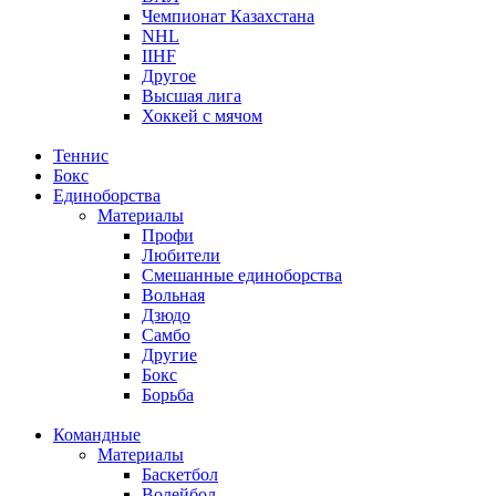
Чемпионат Казахстана
NHL
IIHF
Другое
Высшая лига
Хоккей с мячом
Теннис
Бокс
Единоборства
Материалы
Профи
Любители
Смешанные единоборства
Вольная
Дзюдо
Самбо
Другие
Бокс
Борьба
Командные
Материалы
Баскетбол
Волейбол