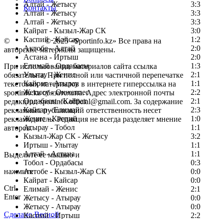
Алтай - Жетысу
3:3
Контакты
Алтай - Жетысу
3:3
Алтай - Жетысу
3:3
Кайрат - Кызыл-Жар СК
3:0
Каспий - Кайсар
1:2
©
Copyright
© 2025 «Sportinfo.kz» Все права на
Актобе - Алтай
2:0
авторские материалы защищены.
Астана - Иртыш
2:0
Елимай - Ордабасы
1:3
При использовании материалов сайта ссылка
Улытау - Женис
2:1
обязательна. При полной или частичной перепечатке
Кайрат - Атырау
1:1
текстовых материалов в интернете гиперссылка на
Жетысу - Окжетпес
2:2
sportinfo.kz обязательна. Адрес электронной почты
Ордабасы - Кайрат
2:1
редакции: sportinfo.official@gmail.com. За содержание
Кайсар - Елимай
2:3
рекламных публикаций ответственность несет
Женис - Каспий
1:0
рекламодатель. Редакция не всегда разделяет мнение
Атырау - Тобол
1:1
авторов.
Кызыл-Жар СК - Жетысу
3:2
Заметили ошибку в тексте?
Иртыш - Улытау
1:1
Алтай - Астана
1:1
Выделите ее мышью и
Тобол - Ордабасы
0:3
нажмите
Актобе - Кызыл-Жар СК
0:0
Кайрат - Кайсар
0:0
Ctrl
Елимай - Женис
2:1
Enter
Жетысу - Атырау
0:0
Жетысу - Атырау
0:0
Сделано Весной
Каспий - Иртыш
2:2