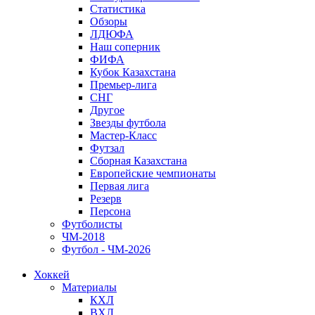
Статистика
Обзоры
ЛДЮФА
Наш соперник
ФИФА
Кубок Казахстана
Премьер-лига
СНГ
Другое
Звезды футбола
Мастер-Класс
Футзал
Сборная Казахстана
Европейские чемпионаты
Первая лига
Резерв
Персона
Футболисты
ЧМ-2018
Футбол - ЧМ-2026
Хоккей
Материалы
КХЛ
ВХЛ