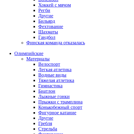
Хоккей с мячом
Регби
Другие
Бильярд
Фехтование
Шахматы
Гандбол
Финская команда отказалась
Олимпийские
Материалы
Велоспорт
Легкая атлетика
Водные виды
Тяжелая атлетика
Гимнастика
Биатлон
Лыжные гонки
Прыжки с трамплина
Конькобежный спорт
Фигурное катание
Другие
Гребля
Стрельба