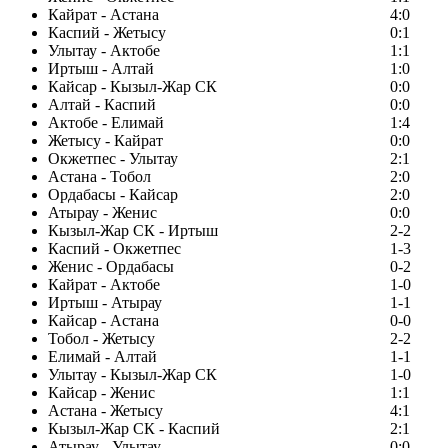
Кайрат - Астана
4:0
Каспий - Жетысу
0:1
Улытау - Актобе
1:1
Иртыш - Алтай
1:0
Кайсар - Кызыл-Жар СК
0:0
Алтай - Каспий
0:0
Актобе - Елимай
1:4
Жетысу - Кайрат
0:0
Окжетпес - Улытау
2:1
Астана - Тобол
2:0
Ордабасы - Кайсар
2:0
Атырау - Женис
0:0
Кызыл-Жар СК - Иртыш
2-2
Каспий - Окжетпес
1-3
Женис - Ордабасы
0-2
Кайрат - Актобе
1-0
Иртыш - Атырау
1-1
Кайсар - Астана
0-0
Тобол - Жетысу
2-2
Елимай - Алтай
1-1
Улытау - Кызыл-Жар СК
1-0
Кайсар - Женис
1:1
Астана - Жетысу
4:1
Кызыл-Жар СК - Каспий
2:1
Атырау - Улытау
0:0