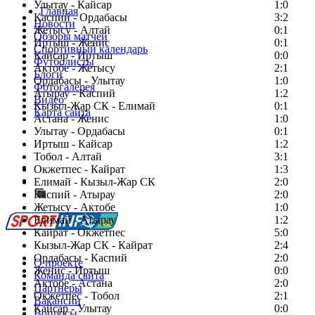
Улытау - Кайсар
1:0
Главная
Каспий - Ордабасы
3:2
Новости
Жетысу - Алтай
0:1
Обзоры матчей
Иртыш - Женис
0:1
Спортивный календарь
Кайсар - Иртыш
0:0
Футболисты
Актобе - Жетысу
2:1
Блоги
Ордабасы - Улытау
1:0
Фотогалерея
Атырау - Каспий
1:2
Видео
Кызыл-Жар СК - Елимай
0:1
Карта сайта
Астана - Женис
1:0
Улытау - Ордабасы
0:1
Иртыш - Кайсар
1:2
Тобол - Алтай
3:1
Есть идея?
Окжетпес - Кайрат
1:3
Сообщить о мероприятии
Елимай - Кызыл-Жар СК
2:0
Каспий - Атырау
Перейти на старый сайт
2:0
Жетысу - Актобе
1:0
Елимай - Атырау
1:2
Кайрат - Окжетпес
5:0
Кызыл-Жар СК - Кайрат
2:4
Ордабасы - Каспий
2:0
О проекте
Женис - Иртыш
0:0
Команда сайта
Актобе - Астана
2:0
Партнеры
Окжетпес - Тобол
2:1
Вакансии
Кайсар - Улытау
0:0
Вопросы