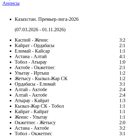
Анонсы
Казахстан. Премьер-лига-2026
(07.03.2026 - 01.11.2026)
Каспий - Женис
3:2
Кайрат - Ордабасы
2:1
Елимай - Кайсар
1:1
Астана - Алтай
4:1
Тобол - Атырау
1:0
Актобе - Окжетпес
2:1
Улытау - Иртыш
1:2
Жетысу - Кызыл-Жар СК
1:2
Ордабасы - Елимай
3:1
Алтай - Актобе
2:4
Алтай - Актобе
2:4
Атырау - Кайрат
1:3
Кызыл-Жар СК - Тобол
1:1
Кайрат - Кайрат
1:1
Женис - Улытау
1:1
Окжетпес - Жетысу
2:0
Астана - Актобе
3:2
Тобол - Окжетпес
3:1