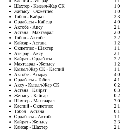
Каспий - Атырау
1:1
Шахтер - Кызыл-Жар СК
1:0
Жетысу - Окжетпес
1:0
Тобол - Кайрат
2:3
Ордабасы - Кайсар
4:0
Актобе - Аксу
2:1
Астана - Махтаарал
2:0
Тобол - Актобе
2:2
Кайсар - Астана
1:2
Окжетпес - Шахтер
1:1
Атырау - Аксу
2:1
Кайрат - Ордабасы
2:2
Махтаарал - Жетысу
1:2
Кызыл-Жар СК - Каспий
1:1
Актобе - Атырау
4:0
Ордабасы - Тобол
4:1
Аксу - Кызыл-Жар СК
0:2
Астана - Кайрат
0:3
Жетысу - Кайсар
0:2
Шахтер - Махтаарал
3:0
Каспий - Окжетпес
2:1
Тобол - Астана
0:1
Ордабасы - Актобе
1:1
Кайрат - Жетысу
2:3
Кайсар - Шахтер
2:1