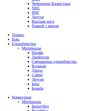
Чемпионат Казахстана
NHL
IIHF
Другое
Высшая лига
Хоккей с мячом
Теннис
Бокс
Единоборства
Материалы
Профи
Любители
Смешанные единоборства
Вольная
Дзюдо
Самбо
Другие
Бокс
Борьба
Командные
Материалы
Баскетбол
Волейбол