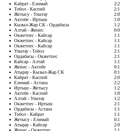
Кайрат - Елимай
2:2
Тобол - Каспий
2:1
Жетысу - Улытау
2:0
Актобе - Иртыш
1:0
Кызыл-Жар СК - Ордабасы
1:2
Алтай - Женис
0:0
Окжетпес - Кайсар
1:1
Окжетпес - Кайсар
1:1
Окжетпес - Кайсар
1:1
Улытау - Тобол
2:1
Ордабасы - Окжетпес
2:1
Кайсар - Алтай
1:1
Женис - Актобе
0:1
Атырау - Кызыл-Жар СК
0:1
Кайрат - Каспий
2:0
Елимай - Астана
2:2
Иртыш - Жетысу
1:2
Актобе - Каспий
1:0
Алтай - Улытау
1:2
Окжетпес - Иртыш
2:1
Ордабасы - Астана
1:1
Тобол - Кайрат
1:1
Жетысу - Елимай
0:1
Атырау - Кайсар
2:0
Женис - Окжетпес
1:1