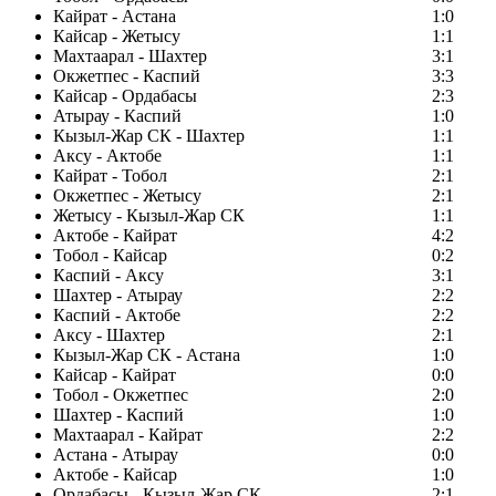
Кайрат - Астана
1:0
Кайсар - Жетысу
1:1
Махтаарал - Шахтер
3:1
Окжетпес - Каспий
3:3
Кайсар - Ордабасы
2:3
Атырау - Каспий
1:0
Кызыл-Жар СК - Шахтер
1:1
Аксу - Актобе
1:1
Кайрат - Тобол
2:1
Окжетпес - Жетысу
2:1
Жетысу - Кызыл-Жар СК
1:1
Актобе - Кайрат
4:2
Тобол - Кайсар
0:2
Каспий - Аксу
3:1
Шахтер - Атырау
2:2
Каспий - Актобе
2:2
Аксу - Шахтер
2:1
Кызыл-Жар СК - Астана
1:0
Кайсар - Кайрат
0:0
Тобол - Окжетпес
2:0
Шахтер - Каспий
1:0
Махтаарал - Кайрат
2:2
Астана - Атырау
0:0
Актобе - Кайсар
1:0
Ордабасы - Кызыл-Жар СК
2:1