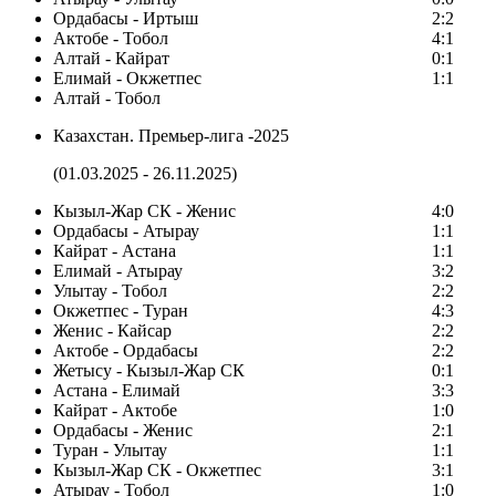
Ордабасы - Иртыш
2:2
Актобе - Тобол
4:1
Алтай - Кайрат
0:1
Елимай - Окжетпес
1:1
Алтай - Тобол
Казахстан. Премьер-лига -2025
(01.03.2025 - 26.11.2025)
Кызыл-Жар СК - Женис
4:0
Ордабасы - Атырау
1:1
Кайрат - Астана
1:1
Елимай - Атырау
3:2
Улытау - Тобол
2:2
Окжетпес - Туран
4:3
Женис - Кайсар
2:2
Актобе - Ордабасы
2:2
Жетысу - Кызыл-Жар СК
0:1
Астана - Елимай
3:3
Кайрат - Актобе
1:0
Ордабасы - Женис
2:1
Туран - Улытау
1:1
Кызыл-Жар СК - Окжетпес
3:1
Атырау - Тобол
1:0