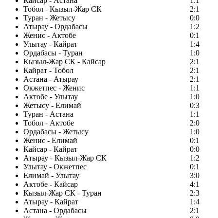
Кайсар - Астана
1:1
Тобол - Кызыл-Жар СК
2:1
Туран - Жетысу
0:0
Атырау - Ордабасы
1:2
Женис - Актобе
0:1
Улытау - Кайрат
1:4
Ордабасы - Туран
1:0
Кызыл-Жар СК - Кайсар
2:1
Кайрат - Тобол
2:1
Астана - Атырау
2:1
Окжетпес - Женис
1:1
Актобе - Улытау
1:0
Жетысу - Елимай
0:3
Туран - Астана
1:1
Тобол - Актобе
2:0
Ордабасы - Жетысу
1:0
Женис - Елимай
0:1
Кайсар - Кайрат
0:0
Атырау - Кызыл-Жар СК
1:2
Улытау - Окжетпес
0:1
Елимай - Улытау
3:0
Актобе - Кайсар
4:1
Кызыл-Жар СК - Туран
2:3
Атырау - Кайрат
1:4
Астана - Ордабасы
2:1