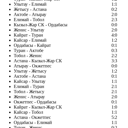
Улытау - Елимай
1:1
Жетысу - Астана
0:2
Актобе - Атырау
2:0
Елимай - Тобол
2:3
Кызыл-Жар СК - Ордабасы
0:0
Женис - Улытау
2:0
Кайрат - Туран
4:0
Кайсар - Елимай
1:2
Ордабасы - Кайрат
0:1
Туран - Актобе
0:3
Тобол - Женис
2:2
Астана - Кызыл-Жар СК
3:3
Атырау - Окжетпес
0:0
Улытау - Жетысу
1:2
Актобе - Астана
0:1
Кайсар - Улытау
1:1
Елимай - Туран
2:1
Тобол - Жетысу
2:1
Женис - Атырау
2:0
Окжетпес - Ордабасы
0:1
Кайрат - Кызыл-Жар СК
1:0
Кайсар - Тобол
1:1
Астана - Окжетпес
5:2
Ордабасы - Елимай
1:1
Туран - Женис
0:2