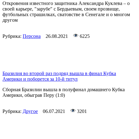
Откровения известного защитника Александра Куклева – о
своей карьере, "зарубе" с Бердыевым, своем прозвище,
футбольных страшилках, сватовстве в Сенегале и о многом
другом
Рубрика:
Персона
26.08.2021
6225
Бразилия во второй раз подряд вышла в финал Кубка
Америки и поборется за 10-й титул
Сборная Бразилии вышла в полуфинал домашнего Кубка
Америки, обыграв Перу (1:0)
Рубрика:
Другое
06.07.2021
3201