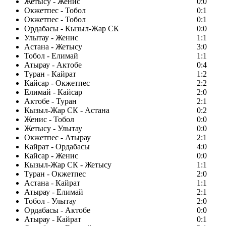
Жетысу - Женис
0:0
Окжетпес - Тобол
0:1
Окжетпес - Тобол
0:1
Ордабасы - Кызыл-Жар СК
0:0
Улытау - Женис
1:1
Астана - Жетысу
3:0
Тобол - Елимай
1:1
Атырау - Актобе
0:4
Туран - Кайрат
1:2
Кайсар - Окжетпес
2:2
Елимай - Кайсар
2:0
Актобе - Туран
2:1
Кызыл-Жар СК - Астана
0:2
Женис - Тобол
0:0
Жетысу - Улытау
0:0
Окжетпес - Атырау
2:1
Кайрат - Ордабасы
4:0
Кайсар - Женис
0:0
Кызыл-Жар СК - Жетысу
1:1
Туран - Окжетпес
2:0
Астана - Кайрат
1:1
Атырау - Елимай
2:1
Тобол - Улытау
2:0
Ордабасы - Актобе
0:0
Атырау - Кайрат
0:1