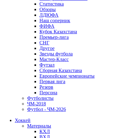
Статистика
Обзоры
ЛДЮФА
Наш соперник
ФИФА
Кубок Казахстана
Премьер-лига
СНГ
Другое
Звезды футбола
Мастер-Класс
Футзал
Сборная Казахстана
Европейские чемпионаты
Первая лига
Резерв
Персона
Футболисты
ЧМ-2018
Футбол - ЧМ-2026
Хоккей
Материалы
КХЛ
ВХЛ