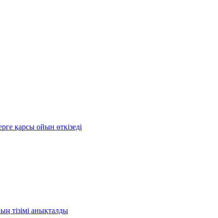
рге қарсы ойын өткізеді
ың тізімі анықталды