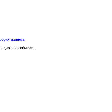
корону планеты
андиозное событие...