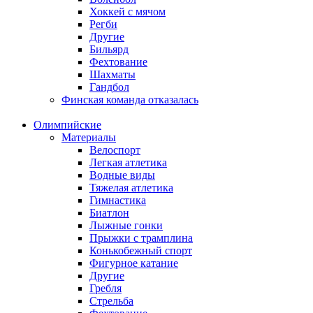
Хоккей с мячом
Регби
Другие
Бильярд
Фехтование
Шахматы
Гандбол
Финская команда отказалась
Олимпийские
Материалы
Велоспорт
Легкая атлетика
Водные виды
Тяжелая атлетика
Гимнастика
Биатлон
Лыжные гонки
Прыжки с трамплина
Конькобежный спорт
Фигурное катание
Другие
Гребля
Стрельба