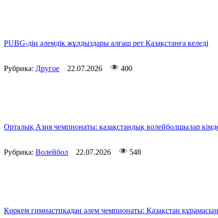
PUBG-дің әлемдік жұлдыздары алғаш рет Қазақстанға келеді
Рубрика:
Другое
22.07.2026
400
Орталық Азия чемпионаты: қазақстандық волейболшылар кімде
Рубрика:
Волейбол
22.07.2026
548
Көркем гимнастикадан әлем чемпионаты: Қазақстан құрамасын