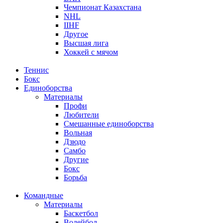
Чемпионат Казахстана
NHL
IIHF
Другое
Высшая лига
Хоккей с мячом
Теннис
Бокс
Единоборства
Материалы
Профи
Любители
Смешанные единоборства
Вольная
Дзюдо
Самбо
Другие
Бокс
Борьба
Командные
Материалы
Баскетбол
Волейбол