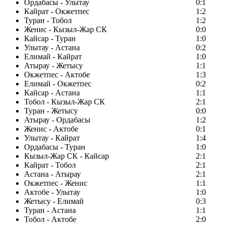
Ордабасы - Улытау
0:1
Кайрат - Окжетпес
1:2
Туран - Тобол
1:2
Женис - Кызыл-Жар СК
0:0
Кайсар - Туран
1:0
Улытау - Астана
0:2
Елимай - Кайрат
1:0
Атырау - Жетысу
1:1
Окжетпес - Актобе
1:3
Елимай - Окжетпес
0:2
Кайсар - Астана
1:1
Тобол - Кызыл-Жар СК
2:1
Туран - Жетысу
0:0
Атырау - Ордабасы
1:2
Женис - Актобе
0:1
Улытау - Кайрат
1:4
Ордабасы - Туран
1:0
Кызыл-Жар СК - Кайсар
2:1
Кайрат - Тобол
2:1
Астана - Атырау
2:1
Окжетпес - Женис
1:1
Актобе - Улытау
1:0
Жетысу - Елимай
0:3
Туран - Астана
1:1
Тобол - Актобе
2:0