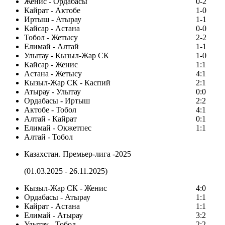
Женис - Ордабасы
0-2
Кайрат - Актобе
1-0
Иртыш - Атырау
1-1
Кайсар - Астана
0-0
Тобол - Жетысу
2-2
Елимай - Алтай
1-1
Улытау - Кызыл-Жар СК
1-0
Кайсар - Женис
1:1
Астана - Жетысу
4:1
Кызыл-Жар СК - Каспий
2:1
Атырау - Улытау
0:0
Ордабасы - Иртыш
2:2
Актобе - Тобол
4:1
Алтай - Кайрат
0:1
Елимай - Окжетпес
1:1
Алтай - Тобол
Казахстан. Премьер-лига -2025
(01.03.2025 - 26.11.2025)
Кызыл-Жар СК - Женис
4:0
Ордабасы - Атырау
1:1
Кайрат - Астана
1:1
Елимай - Атырау
3:2
Улытау - Тобол
2:2