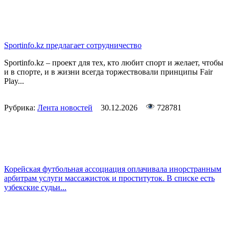
Sportinfo.kz предлагает сотрудничество
Sportinfo.kz – проект для тех, кто любит спорт и желает, чтобы
и в спорте, и в жизни всегда торжествовали принципы Fair
Play...
Рубрика:
Лента новостей
30.12.2026
728781
Корейская футбольная ассоциация оплачивала инорстранным
арбитрам услуги массажисток и проституток. В списке есть
узбекские судьи...