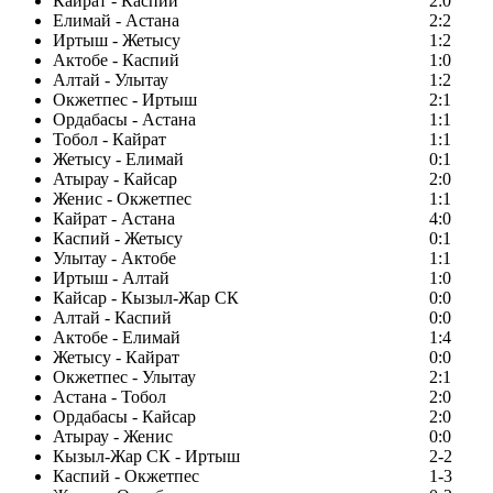
Кайрат - Каспий
2:0
Елимай - Астана
2:2
Иртыш - Жетысу
1:2
Актобе - Каспий
1:0
Алтай - Улытау
1:2
Окжетпес - Иртыш
2:1
Ордабасы - Астана
1:1
Тобол - Кайрат
1:1
Жетысу - Елимай
0:1
Атырау - Кайсар
2:0
Женис - Окжетпес
1:1
Кайрат - Астана
4:0
Каспий - Жетысу
0:1
Улытау - Актобе
1:1
Иртыш - Алтай
1:0
Кайсар - Кызыл-Жар СК
0:0
Алтай - Каспий
0:0
Актобе - Елимай
1:4
Жетысу - Кайрат
0:0
Окжетпес - Улытау
2:1
Астана - Тобол
2:0
Ордабасы - Кайсар
2:0
Атырау - Женис
0:0
Кызыл-Жар СК - Иртыш
2-2
Каспий - Окжетпес
1-3