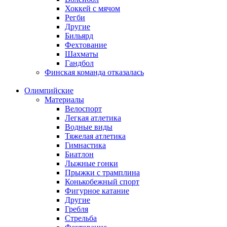
Хоккей с мячом
Регби
Другие
Бильярд
Фехтование
Шахматы
Гандбол
Финская команда отказалась
Олимпийские
Материалы
Велоспорт
Легкая атлетика
Водные виды
Тяжелая атлетика
Гимнастика
Биатлон
Лыжные гонки
Прыжки с трамплина
Конькобежный спорт
Фигурное катание
Другие
Гребля
Стрельба