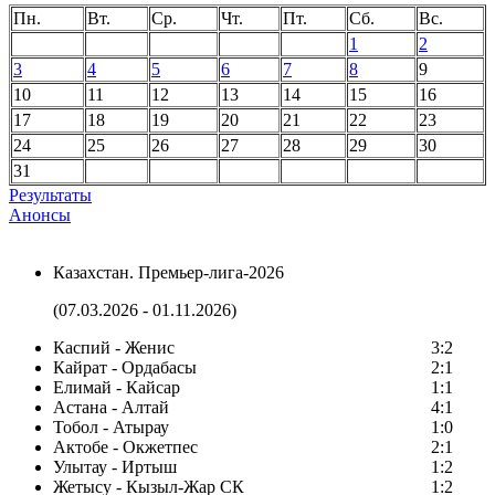
Пн.
Вт.
Ср.
Чт.
Пт.
Сб.
Вс.
1
2
3
4
5
6
7
8
9
10
11
12
13
14
15
16
17
18
19
20
21
22
23
24
25
26
27
28
29
30
31
Результаты
Анонсы
Казахстан. Премьер-лига-2026
(07.03.2026 - 01.11.2026)
Каспий - Женис
3:2
Кайрат - Ордабасы
2:1
Елимай - Кайсар
1:1
Астана - Алтай
4:1
Тобол - Атырау
1:0
Актобе - Окжетпес
2:1
Улытау - Иртыш
1:2
Жетысу - Кызыл-Жар СК
1:2