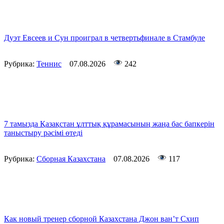
Дуэт Евсеев и Сун проиграл в четвертьфинале в Стамбуле
Рубрика:
Теннис
07.08.2026
242
7 тамызда Қазақстан ұлттық құрамасының жаңа бас бапкерін
таныстыру рәсімі өтеді
Рубрика:
Сборная Казахстана
07.08.2026
117
Как новый тренер сборной Казахстана Джон ван’т Схип