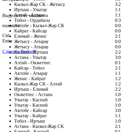
Кызыл-Жар СК - Жетысу
3:2
Заметили ошибку в тексте?
Иртыш - Улытау
1:1
Алтай - Астана
1:1
Выделите ее мышью и
Тобол - Ордабасы
0:3
нажмите
Актобе - Кызыл-Жар СК
0:0
Кайрат - Кайсар
0:0
Ctrl
Елимай - Женис
2:1
Enter
Жетысу - Атырау
0:0
Жетысу - Атырау
0:0
Сделано Весной
Каспий - Иртыш
2:2
Астана - Улытау
3:0
Алтай - Окжетпес
0:1
Кайсар - Тобол
2:1
Актобе - Атырау
1:1
Женис - Кайрат
1:2
Кызыл-Жар СК - Алтай
1:2
Иртыш - Елимай
2:2
Окжетпес - Астана
1:0
Улытау - Каспий
1:0
Улытау - Каспий
1:0
Актобе - Кайсар
3:0
Улытау - Кайрат
1:1
Тобол - Иртыш
1:0
Астана - Кызыл-Жар СК
2:1
Елимай - Каспий
0:1