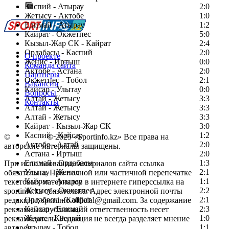
Каспий - Атырау
Перейти на старый сайт
2:0
Жетысу - Актобе
1:0
Елимай - Атырау
1:2
Кайрат - Окжетпес
5:0
Кызыл-Жар СК - Кайрат
2:4
Ордабасы - Каспий
2:0
О проекте
Женис - Иртыш
0:0
Команда сайта
Актобе - Астана
2:0
Партнеры
Окжетпес - Тобол
2:1
Вакансии
Кайсар - Улытау
0:0
Вопросы
Алтай - Жетысу
3:3
Контакты
Алтай - Жетысу
3:3
Алтай - Жетысу
3:3
Кайрат - Кызыл-Жар СК
3:0
Каспий - Кайсар
1:2
©
Copyright
© 2025 «Sportinfo.kz» Все права на
Актобе - Алтай
2:0
авторские материалы защищены.
Астана - Иртыш
2:0
Елимай - Ордабасы
1:3
При использовании материалов сайта ссылка
Улытау - Женис
2:1
обязательна. При полной или частичной перепечатке
Кайрат - Атырау
1:1
текстовых материалов в интернете гиперссылка на
Жетысу - Окжетпес
2:2
sportinfo.kz обязательна. Адрес электронной почты
Ордабасы - Кайрат
2:1
редакции: sportinfo.official@gmail.com. За содержание
Кайсар - Елимай
2:3
рекламных публикаций ответственность несет
Женис - Каспий
1:0
рекламодатель. Редакция не всегда разделяет мнение
Атырау - Тобол
1:1
авторов.