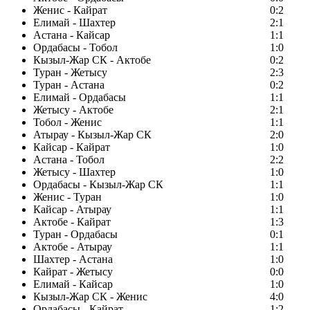
Женис - Кайрат
0:2
Елимай - Шахтер
2:1
Астана - Кайсар
1:1
Ордабасы - Тобол
1:0
Кызыл-Жар СК - Актобе
0:2
Туран - Жетысу
2:3
Туран - Астана
0:2
Елимай - Ордабасы
1:1
Жетысу - Актобе
2:1
Тобол - Женис
1:1
Атырау - Кызыл-Жар СК
2:0
Кайсар - Кайрат
1:0
Астана - Тобол
2:2
Жетысу - Шахтер
1:0
Ордабасы - Кызыл-Жар СК
1:1
Женис - Туран
1:0
Кайсар - Атырау
1:1
Актобе - Кайрат
1:3
Туран - Ордабасы
0:1
Актобе - Атырау
1:1
Шахтер - Астана
1:0
Кайрат - Жетысу
0:0
Елимай - Кайсар
1:0
Кызыл-Жар СК - Женис
4:0
Ордабасы - Кайрат
1:2