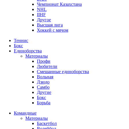
Чемпионат Казахстана
NHL
IIHF
Другое
Высшая лига
Хоккей с мячом
Теннис
Бокс
Единоборства
Материалы
Профи
Любители
Смешанные единоборства
Вольная
Дзюдо
Самбо
Другие
Бокс
Борьба
Командные
Материалы
Баскетбол
Волейбол