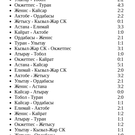
Окжетпес - Туран
4:3
Женис - Кайсар
2:2
Актобе - Ордабасы
2:2
Жетысу - Кызыл-Жар СК
0:1
Астана - Елимай
3:3
Кайрат - Актобе
1:0
Ордабасы - Женис
2:1
Туран - Улытау
1:1
Кызыл-Жар СК - Окжетпес
3:1
Атырау - Тобол
1:0
Окжетпес - Кайрат
0:1
Астана - Кайсар
5:1
Елимай - Кызыл-Жар СК
2:0
Актобе - Жетысу
3:2
Улытау - Ордабасы
2:1
Женис - Астана
3:2
Кайсар - Атырау
0:0
Тобол - Туран
2:0
Кайсар - Ордабасы
1:1
Елимай - Актобе
2:1
Женис - Кайрат
1:2
Атырау - Туран
1:1
Окжетпес - Жетысу
1:2
Улытау - Кызыл-Жар СК
1:1