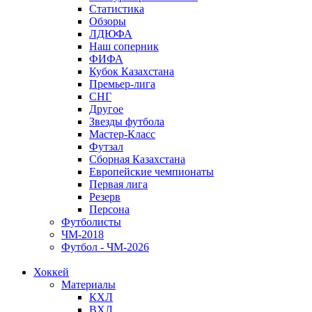
Статистика
Обзоры
ЛДЮФА
Наш соперник
ФИФА
Кубок Казахстана
Премьер-лига
СНГ
Другое
Звезды футбола
Мастер-Класс
Футзал
Сборная Казахстана
Европейские чемпионаты
Первая лига
Резерв
Персона
Футболисты
ЧМ-2018
Футбол - ЧМ-2026
Хоккей
Материалы
КХЛ
ВХЛ