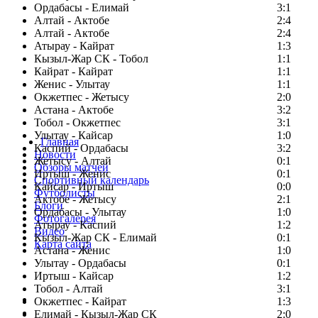
Ордабасы - Елимай
3:1
Алтай - Актобе
2:4
Алтай - Актобе
2:4
Атырау - Кайрат
1:3
Кызыл-Жар СК - Тобол
1:1
Кайрат - Кайрат
1:1
Женис - Улытау
1:1
Окжетпес - Жетысу
2:0
Астана - Актобе
3:2
Тобол - Окжетпес
3:1
Улытау - Кайсар
1:0
Главная
Каспий - Ордабасы
3:2
Новости
Жетысу - Алтай
0:1
Обзоры матчей
Иртыш - Женис
0:1
Спортивный календарь
Кайсар - Иртыш
0:0
Футболисты
Актобе - Жетысу
2:1
Блоги
Ордабасы - Улытау
1:0
Фотогалерея
Атырау - Каспий
1:2
Видео
Кызыл-Жар СК - Елимай
0:1
Карта сайта
Астана - Женис
1:0
Улытау - Ордабасы
0:1
Иртыш - Кайсар
1:2
Тобол - Алтай
3:1
Есть идея?
Окжетпес - Кайрат
1:3
Сообщить о мероприятии
Елимай - Кызыл-Жар СК
2:0